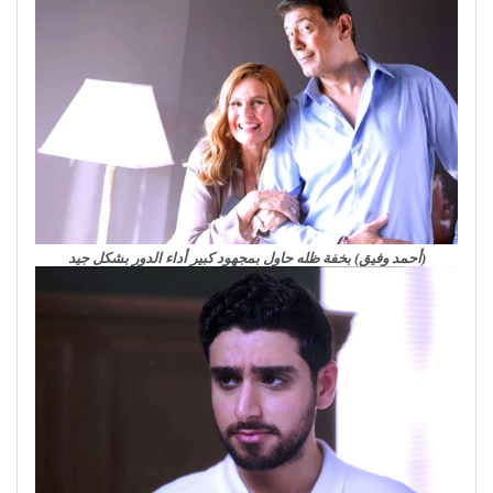
(أحمد وفيق) بخفة ظله حاول بمجهود كبير أداء الدور بشكل جيد