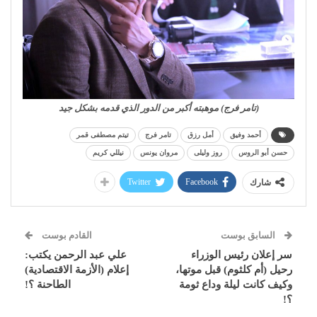
(تامر فرج) موهبته أكبر من الدور الذي قدمه بشكل جيد
أحمد وفيق
أمل رزق
تامر فرج
تيتم مصطفى قمر
حسن أبو الروس
روز وليلى
مروان يونس
نيللي كريم
Twitter
Facebook
شارك
السابق بوست
القادم بوست
سر إعلان رئيس الوزراء
علي عبد الرحمن يكتب:
رحيل (أم كلثوم) قبل موتها،
إعلام (الأزمة الاقتصادية)
وكيف كانت ليلة وداع ثومة
الطاحنة ؟!
؟!