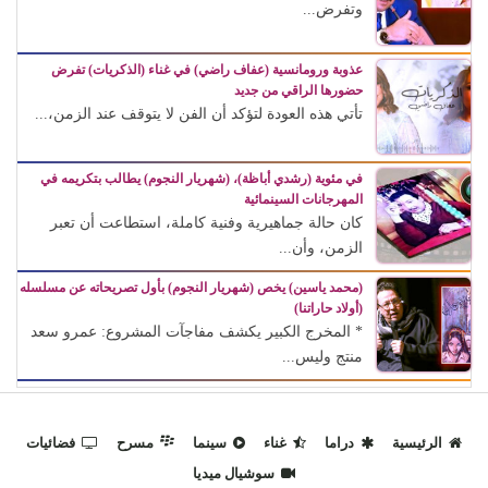
وتفرض...
عذوبة ورومانسية (عفاف راضي) في غناء (الذكريات) تفرض
حضورها الراقي من جديد
تأتي هذه العودة لتؤكد أن الفن لا يتوقف عند الزمن،...
في مئوية (رشدي أباظة)، (شهريار النجوم) يطالب بتكريمه في
المهرجانات السينمائية
كان حالة جماهيرية وفنية كاملة، استطاعت أن تعبر
الزمن، وأن...
(محمد ياسين) يخص (شهريار النجوم) بأول تصريحاته عن مسلسله
(أولاد حاراتنا)
* المخرج الكبير يكشف مفاجآت المشروع: عمرو سعد
منتج وليس...
الرئيسية
دراما
غناء
سينما
مسرح
فضائيات
سوشيال ميديا