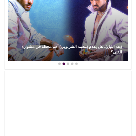
(بعد الليل).. هل يقدم (محمد الشرنوبي) أهم محطة في مشواره
الفني؟