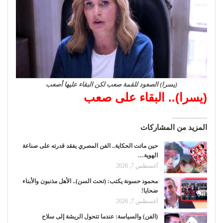
(يسرا) الصعود للقمة صعب لكن البقاء عليها أصعب
(يسرا).. البقاء على صعب
المزيد من المشاركات
حين ماتت الحكاية.. الفن المصري يفقد قدرته على صناعة
الهوية…
أغسطس 7, 2026
محمود حسونة يكتب: (تحت السن).. الأهل مذنبون والأبناء
ضحايا!
أغسطس 7, 2026
(الفن) والسياسة: عندما تتحول الريشة إلى سلاح