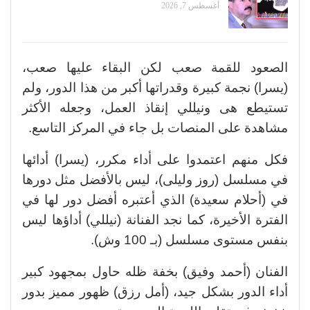
أغسطس 7, 2026
الصعود للقمة صعب لكن البقاء عليها صعب،
(يسرا) نجمة كبيرة وقدراتها أكبر من هذا الدور، ولم
تستيطع هى ونيللي إنقاذ العمل، وجعله الأكثر
مشاهدة على المنصات بل جاء في المركز التاسع.
فكل منهم اعتمدوا على أداء مكرر، (يسرا) أدائها
في مسلسل (روز وليلى)، ليس بالأفضل مثل دورها
في (أحلام سعيدة) الذي أعتبره أفضل دور لها في
الفترة الأخيرة، كما نجد الفنانة (نيللي) أداؤها ليس
بنفس مستوى مسلسل (بـ 100 وش).
الفنان (أحمد وفيق) بخفة ظله حاول بمجهود كبير
أداء الدور بشكل جيد، (أمل رزق) ظهور مميز بدور