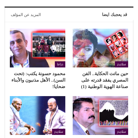
قد يعجبك ايضا
المزيد عن المؤلف
سلايدر
دراما
حين ماتت الحكاية.. الفن
محمود حسونة يكتب: (تحت
المصري يفقد قدرته على
السن).. الأهل مذنبون والأبناء
صناعة الهوية الوطنية (1)
ضحايا!
سلايدر
سلايدر