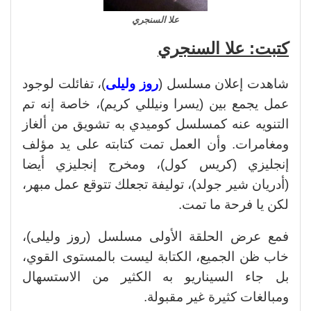
علا السنجري
كتبت: علا السنجري
شاهدت إعلان مسلسل (
روز وليلى
)، تفائلت لوجود
عمل يجمع بين (يسرا ونيللي كريم)، خاصة إنه تم
التنويه عنه كمسلسل كوميدي به تشويق من ألغاز
ومغامرات. وأن العمل تمت كتابته على يد مؤلف
إنجليزي (كريس كول)، ومخرج إنجليزي أيضا
(أدريان شير جولد)، توليفة تجعلك تتوقع عمل مبهر،
لكن يا فرحة ما تمت.
فمع عرض الحلقة الأولى مسلسل (روز وليلى)،
خاب ظن الجميع، الكتابة ليست بالمستوى القوي،
بل جاء السيناريو به الكثير من الاستسهال
ومبالغات كثيرة غير مقبولة.