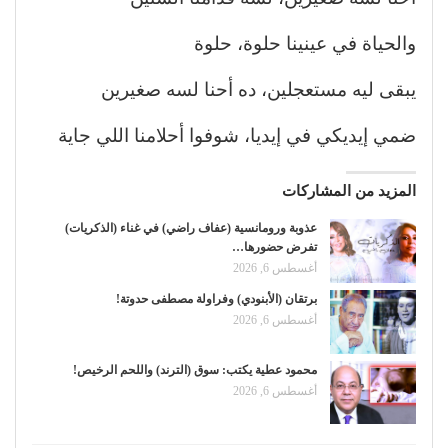
والحياة في عينينا حلوة، حلوة
يبقى ليه مستعجلين، ده أحنا لسه صغيرين
ضمي إيديكي في إيديا، شوفوا أحلامنا اللي جاية
المزيد من المشاركات
عذوبة ورومانسية (عفاف راضي) في غناء (الذكريات)
تفرض حضورها…
أغسطس 6, 2026
برتقان (الأبنودي) وفراولة مصطفى حدوتة!
أغسطس 6, 2026
محمود عطية يكتب: سوق (الترند) واللحم الرخيص!
أغسطس 6, 2026