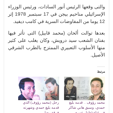
والتى وقعها الرئيس أنور السادات، ورئيس الوزراء
الإسرائيلي مناحيم بيجن في 17 سبتمبر 1978 إثر
12 يوما من المفاوضات السرية في كامب ديفيد.
بعدها توالت ألحان (محمد قابيل) التى تأثر فيها
بفنان الشعب سيد درويش، وكان يغلب على كثير
منها الأسلوب التعبيري الممتزج بالطرب الشرقي
الأصيل.
مرتبط
محمد رؤوف .. قدمه بليغ
رحل (محمد رؤوف) الذي
حمدي، وسبق هاني شاكر
قدمه بليغ حمدي وشهرته
في غناء (طول عمري
فرقة رضا