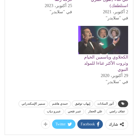
استلطفك)
25 أكتوبر، 2023
2 أكتوبر، 2021
في "سلايدر"
في "سلايدر"
الكحلاوي وياسمين الخيام
وثروت الأكثر غناءا للمولد
النبوي
29 أكتوبر، 2020
في "سلايدر"
أنور السادات
إيهاب توفيق
حمدي هاشم
سمير الإسكندراني
عفاف راضي
علي الحجار
عمر فتحي
عمرو دياب
Twitter
Facebook
شارك