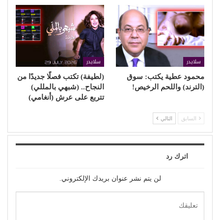
سلايدر
سلايدر
محمود عطية يكتب: سوق
(لطيفة) تكتب فصلًا جديدًا من
(الترند) واللحم الرخيص!
النجاح.. (شبهي بالمللي)
تتربع على عرش (أنغامي)
السابق
التالي
اترك رد
لن يتم نشر عنوان بريدك الإلكتروني.