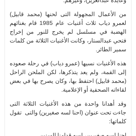
وعايدة عبدالعزيز)، وغيرهم.
من الأعمال المجهولة التى لحنها (محمد قابيل)
لعمرو دياب ثلاث أغنيات عام 1985 قام بغنائهم
الهضبة في مسلسل لم يخرج للنور من إخراج
فتحي عبدالستار، وكانت الأغنيات الثلاثة من كلمات
سمير الطائر.
هذه الأغنيات نسيها (عمرو دياب) في رحلة صعوده
إلى القمة، ولم يعد يتذكرها، لكن الملحن الراحل
(محمد قابيل) احتفظ بها، وكان يصرح بها في بعض
لقاءاته الصحفية أو الإعلامية.
وقد أهدانا واحدة من هذه الأغنيات الثلاثة التى
جاءت تحت عنوان (احنا لسه صغيرين) والتى تقول
كلماتها:
احنا لسه صغيرين، لسه قدامنا السنين