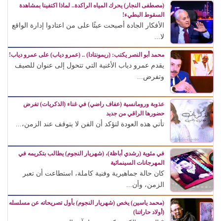
(مصطفى النجار) يحرك المياه الراكدة.. لماذا اكتفينا بمشاهدة
السقوط البطيء!
الأفكار الجادة أصبحت عبئًا على من اعتادوا إدارة الواقع
لا...
محمد أبو النصر يكتب: (ريمونتادا) .. (عمرو دياب) على عمرو دياب!
يقدم عمرو دياب الأغنية التي تتحول إلى عنوان للصيف
وتفرض...
عذوبة ورومانسية (عفاف راضي) في غناء (الذكريات) تفرض
حضورها الراقي من جديد
تأتي هذه العودة لتؤكد أن الفن لا يتوقف عند الزمن،...
في مئوية (رشدي أباظة)، (شهريار النجوم) يطالب بتكريمه في
المهرجانات السينمائية
كان حالة جماهيرية وفنية كاملة، استطاعت أن تعبر
الزمن، وأن...
(محمد ياسين) يخص (شهريار النجوم) بأول تصريحاته عن مسلسله
(أولاد حاراتنا)