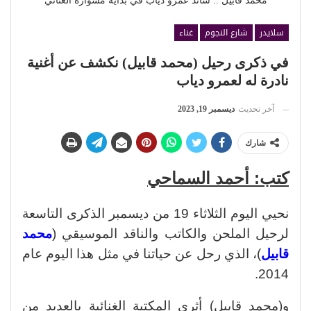
محمد قابيل .. ساند عمرو دياب في بداية مشواره الغنائي
سلايدر
شارع النجوم
غناء
في ذكرى رحيل (محمد قابيل) نكشف عن أغنية
نادرة له لعمرو دياب
آخر تحديث
ديسمبر 19, 2023
شارك
كتب: أحمد السماحي
نحيي اليوم الثلاثاء 19 من ديسمبر الذكرى التاسعة
لرحيل الملحن والكاتب والناقد الموسيقي (
محمد
قابيل
)، الذي رحل عن حياتنا في مثل هذا اليوم عام
2014.
و(محمد قابيل) أثرى المكتبة الغنائية بالعديد من