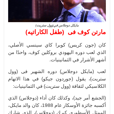
مايكل دوجلاس في(وول ستريت)
مارتن كوف فى (طفل الكاراتيه)
كان (جون كريس) كوبرا كاي سينسي الأصلي،
الذي لعب دوره اليهودي بروكلين كوف، واحدًا من
أشهر الأشرار في الثمانينيات.
لعب (مايكل دوجلاس) دوره الشهير فى (وول
ستريت)، يقول (جوردون جيكو) في هذا الاتهام
الكلاسيكي لثقافة (وول ستريت) في الثمانينيات:
(الجشع أمر جيد)، وكذلك كان أداء (دوجلاس) الذي
أكسبه جائزة الأوسكار عام 1988، كان والد مايكل،
الممثل الأسطوري كيرك (دوجلاس)، الذي شارك