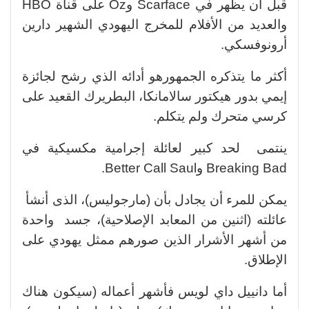
قبل أن يظهر في Scarface وOz على قناة HBO
والعديد من الأفلام للمخرج اليهودي الشهير دارين
أرونوفسكي.
أكثر ما يتذكره الجمهورهو أدائه الذي رشح لجائزة
إيمي بدور هيكتور سالامانكا، البطريرك القعيد على
كرسي متحرك ولم يتكلم.
ينتمى لحد كبير لعائلة إجرامية مكسيكية في
Breaking Bad وBetter Call Saul.
يمكن للمرء أن يجادل بأن (مارجوليس)، الذى أنشأ
عائلته (اثنين من المعابد الإصلاحية)، جسد واحدة
من أشهر الأشرار الذين صورهم ممثل يهودي على
الإطلاق.
أما دانييل داي لويس فأشهر أعماله (سيكون هناك