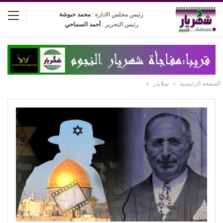
رئيس مجلس الادارة :
محمد حبوشة
رئيس التحرير :
أحمد السماحي
الصفحة الرئيسية
سلايدر