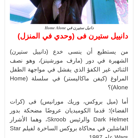
دانيل ستيرن في Home Alone
دانييل ستيرن فى (وحدي في المنزل)
من يستطيع أن ينسى خدع (دانييل ستيرن)
الشهيرة في دور (مارف مورشينز)، وهو نصف
الثنائي غير الكفؤ الذي يفشل في مواجهة الطفل
المراوغ (كيفن ماكاليستر) في سلسلة (Home
Alone)؟
أما (ميل بروكس، وريك مورانيس) فى (كرات
الفضاء)؛ قدما الكوميديان عروضًا مضحكة بدور
Dark Helmet والرئيس Skroob، وهما الأشرار
الفاشلين في محاكاة بروكس الساخرة لفيلم Star
Wars عام 1987.