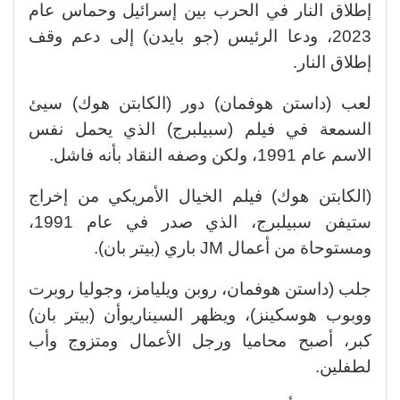
إطلاق النار في الحرب بين إسرائيل وحماس عام
2023، ودعا الرئيس (جو بايدن) إلى دعم وقف
إطلاق النار.
لعب (داستن هوفمان) دور (الكابتن هوك) سيئ
السمعة في فيلم (سبيلبرج) الذي يحمل نفس
الاسم عام 1991، ولكن وصفه النقاد بأنه فاشل.
(الكابتن هوك) فيلم الخيال الأمريكي من إخراج
ستيفن سبيلبرج، الذي صدر في عام 1991،
ومستوحاة من أعمال JM باري (بيتر بان).
جلب (داستن هوفمان، روبن ويليامز، وجوليا روبرت
ووبوب هوسكينز)، ويظهر السيناريوأن (بيتر بان)
كبر، أصبح محاميا ورجل الأعمال ومتزوج وأب
لطفلين.