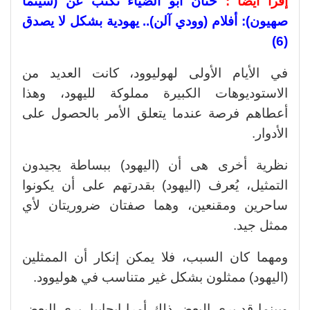
إقرأ أيضا :
حنان أبو الضياء تكتب عن (سينما
صهيون): أفلام (وودي آلن).. يهودية بشكل لا يصدق
(6)
في الأيام الأولى لهوليوود، كانت العديد من
الاستوديوهات الكبيرة مملوكة لليهود، وهذا
أعطاهم فرصة عندما يتعلق الأمر بالحصول على
الأدوار.
نظرية أخرى هى أن (اليهود) ببساطة يجيدون
التمثيل، يُعرف (اليهود) بقدرتهم على أن يكونوا
ساحرين ومقنعين، وهما صفتان ضروريتان لأي
ممثل جيد.
ومهما كان السبب، فلا يمكن إنكار أن الممثلين
(اليهود) ممثلون بشكل غير متناسب في هوليوود.
وبينما قد يرى البعض ذلك أمرا إيجابيا، يرى البعض