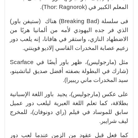
المعلم الكبير في (Thor: Ragnorok).
فى سلسلة (Breaking Bad) هناك (ستيفن باور)
الذي فر جده اليهودي لأمه من ألمانيا هربًا من
الاضطهاد النازي، واستقر في هافانا، إنه يلعب دور
زعيم عصابة المخدرات القاسي إلاديو فوينتي.
مثل (مارجوليس)، ظهر باور أيضًا في Scarface
(شارك في البطولة بصفته أفضل صديق لباتشينو،
سيد المخدرات ماني ريبيرا).
على عكس (مارجوليس)، يجيد باور اللغة الإسبانية
بطلاقة، كما تعلم اللغة العبرية ليلعب دور عميل
سابق للموساد في فيلم (راي دونوفان)، للمخرج
ليف شرايبر.
كما فعل قبل عقود من الزمن عندما لعب دور