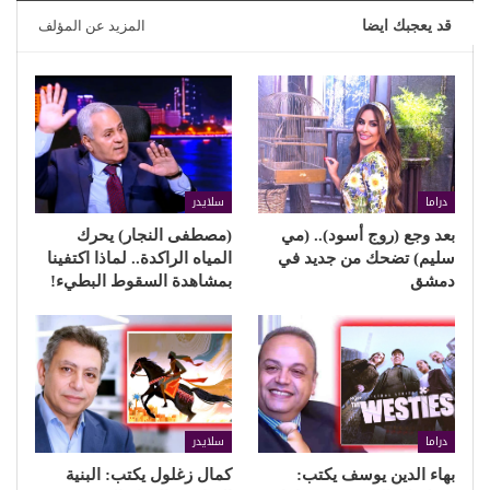
قد يعجبك ايضا
المزيد عن المؤلف
دراما
سلايدر
بعد وجع (روج أسود).. (مي
(مصطفى النجار) يحرك
سليم) تضحك من جديد في
المياه الراكدة.. لماذا اكتفينا
دمشق
بمشاهدة السقوط البطيء!
دراما
سلايدر
بهاء الدين يوسف يكتب:
كمال زغلول يكتب: البنية