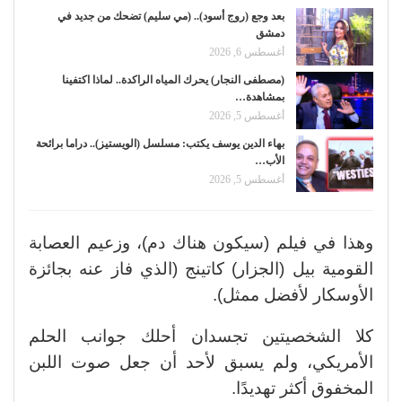
بعد وجع (روج أسود).. (مي سليم) تضحك من جديد في
دمشق
أغسطس 6, 2026
(مصطفى النجار) يحرك المياه الراكدة.. لماذا اكتفينا
بمشاهدة…
أغسطس 5, 2026
بهاء الدين يوسف يكتب: مسلسل (الويستيز).. دراما برائحة
الأب…
أغسطس 5, 2026
وهذا في فيلم (سيكون هناك دم)، وزعيم العصابة
القومية بيل (الجزار) كاتينج (الذي فاز عنه بجائزة
الأوسكار لأفضل ممثل).
كلا الشخصيتين تجسدان أحلك جوانب الحلم
الأمريكي، ولم يسبق لأحد أن جعل صوت اللبن
المخفوق أكثر تهديدًا.