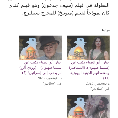
البطولة في فيلم (سيف جدعون) وهو فيلم كندي
كان نموذجاً لفيلم (ميونيخ) للمخرج سبيلبرج.
مرتبط
حنان أبو الضياء تكتب عن
حنان أبو الضياء تكتب عن
(سينما صهيون): (المشاهير)
سينما صهيون) .. (وودي آلن)
ومعتقداتهم الدينية اليهودية
لم يذهب إلى إسرائيل! (7)
(11)
15 نوفمبر، 2023
2 ديسمبر، 2023
في "سلايدر"
في "سلايدر"