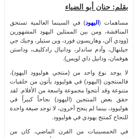
بقلم: حنان أبو الضياء
مساهمات (
اليهود
) في السينما العالمية تستحق
المناقشة، ومن بين الممثلين اليهود المشهورين
(وودي آلن، وهاريسون فورد، وبن ستيلر، وجيك جي
جيلنهال، وآدم ساندلر، ودانيال رادكليف، وداستن
هوفمان، ودانيل داي لويس).
لا يوجد نوع واحد من (منتجي هوليوود اليهود)،
فالمنتجون (اليهود) في هوليوود يأتون من خلفيات
متنوعة وقد أنتجوا مجموعة واسعة من الأفلام. لقد
حقق بعض المنتجين (اليهود) نجاحاً كبيراً في
هوليوود، بينما لم ينجح آخرون، لا توجد صيغة واحدة
للنجاح كمنتج يهودي في هوليوود.
في الخمسينيات من القرن الماضي، كان من