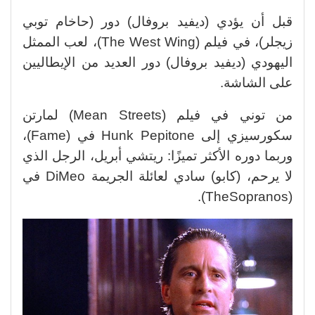
قبل أن يؤدي (ديفيد بروفال) دور (حاخام توبي
زيجلر)، في فيلم (The West Wing)، لعب الممثل
اليهودي (ديفيد بروفال) دور العديد من الإيطاليين
على الشاشة.
من توني في فيلم (Mean Streets) لمارتن
سكورسيزي إلى Hunk Pepitone في (Fame)،
وربما دوره الأكثر تميزًا: ريتشي أبريل، الرجل الذي
لا يرحم، (كابو) سادي لعائلة الجريمة DiMeo في
(TheSopranos).