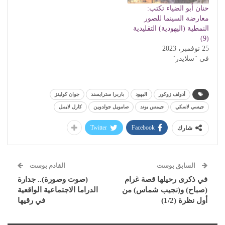
حنان أبو الضياء تكتب:
معارضة السينما للصور
النمطية (اليهودية) التقليدية
(9)
25 نوفمبر، 2023
في "سلايدر"
أدولف زوكور
اليهود
باربرا سترايسند
جوان كولينز
جيسي لاسكي
جيمس بوند
صامويل جولدوين
كارل لايمل
Twitter
Facebook
شارك
السابق بوست
القادم بوست
في ذكرى رحيلها قصة غرام
(صوت وصورة).. جدارة
(صباح) و(نجيب شماس) من
الدراما الاجتماعية الواقعية
أول نظرة (1/2)
في رقيها