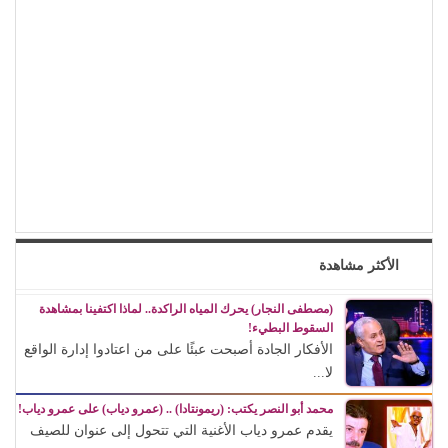
الأكثر مشاهدة
(مصطفى النجار) يحرك المياه الراكدة.. لماذا اكتفينا بمشاهدة
السقوط البطيء!
الأفكار الجادة أصبحت عبئًا على من اعتادوا إدارة الواقع
لا...
محمد أبو النصر يكتب: (ريمونتادا) .. (عمرو دياب) على عمرو دياب!
يقدم عمرو دياب الأغنية التي تتحول إلى عنوان للصيف