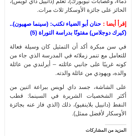
دماء، وعصابات نيويورك)، تعلم (دانييل داي لويس)،
الحائز على جائزة الأوسكار ثلاث مرات.
إقرأ أيضا :
حنان أبو الضياء تكتب: (سينما صهيون)..
(كيرك دوجلاس) مفتونًا بدراسة التوراة (5)
في سن مبكرة أكد أن التمثيل كان وسيلة فعالة
للتعامل مع تنمر زملائه في المدرسة الذي جاء من
كونه غريبًا على جانبي عائلته – أيرلندي من عائلة
والده، ويهودي من عائلة والدته.
على الشاشة، جسد داي لويس ببراعة اثنين من
أكثر الشخصيات الشريرة في السينما: قطب
النفط (دانييل بلاينفيو)، ذلك (الذي فاز عنه بجائزة
الأوسكار لأفضل ممثل).
المزيد من المشاركات