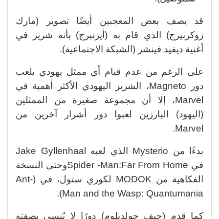
قد يصف بعض المعجبين أيضًا تصوير (مارك
زوكربيرج) الذي قام به (أيزنبرج) بأنه شرير في
أغنية ديفيد فينشر (الشبكة الاجتماعية).
على الرغم من عدم قيام أي ممثل يهودي بلعب
دور Magneto، الشرير اليهودي الأكثر أهمية في
Marvel، إلا أن مجموعة صغيرة من الممثلين
(اليهود) البارزين لعبوا دور أشرار آخرين من
Marvel.
بدءًا من Mysterio الذي لعبه Jake Gyllenhaal
في Spider -Man:Far From Homeوحتى النسخة
الفكاهية من MODOK لكوري ستول، في (Ant-
Man and the Wasp: Quantumania).
كما قدم (جيف جولدبلوم) دورًا لا يُنسى بصفته