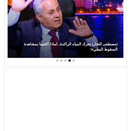
بهاء الدين يوسف يكتب: مسلسل (الويستيز).. دراما برائحة الأب
الروحي