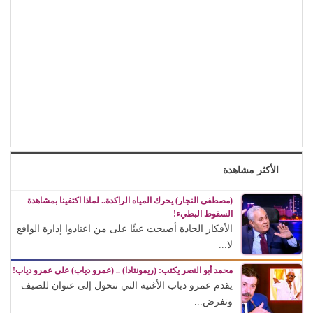
الأكثر مشاهدة
(مصطفى النجار) يحرك المياه الراكدة.. لماذا اكتفينا بمشاهدة
السقوط البطيء!
الأفكار الجادة أصبحت عبئًا على من اعتادوا إدارة الواقع
لا...
محمد أبو النصر يكتب: (ريمونتادا) .. (عمرو دياب) على عمرو دياب!
يقدم عمرو دياب الأغنية التي تتحول إلى عنوان للصيف
وتفرض...