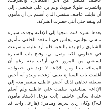
عاطف منتصر من أعز أصدقائي، وانصرفت،
وانتظرت طويلا طويلا، ولم يرد علي شخصي، إلي
أن قابلت عاطف منتصر، الذي أقسم لي أن مأمون
لم يبلغه حتي أنني حضرت الشركة.
بعدها بفترة كنت متجها إلي الإذاعة وجدت سيارة
تمشي بجانبي، يجلس في المقعد الخلفي مأمون
الشناوي رفع يده بالتحية فلم أرد عليه، وأسرعت
في خطوتي لكنه وصل لي، وفتح باب السيارة
ليمنعني من المرور حتي أركب معه رغم أن
المسافه بيننا وبين الإذاعة لا تزيد عن خطوات،
أغلقت باب السيارة بعنف أزعجه، ويبدو أنه أحس
بغلطته تجاهي لذلك أحضر عاطف منتصر معه إلي
الإذاعه لمقابلتي، سلمت علي عاطف ولم أسلم
عليه!، سألني عاطف: (أنت مزعل الأستاذ مأمون
ليه؟) وكان ردي سريعا ومدمرا: (هازعل واحد قد