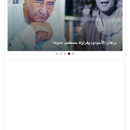
محمود عطية يكتب: سوق (الترند) واللحم الرخيص!