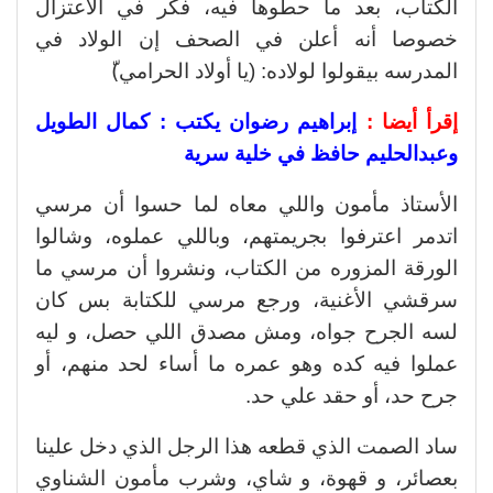
الكتاب، بعد ما حطوها فيه، فكر في الاعتزال
خصوصا أنه أعلن في الصحف إن الولاد في
المدرسه بيقولوا لولاده: (يا أولاد الحرامي)ّ
إقرأ أيضا :
إبراهيم رضوان يكتب : كمال الطويل
وعبدالحليم حافظ في خلية سرية
الأستاذ مأمون واللي معاه لما حسوا أن مرسي
اتدمر اعترفوا بجريمتهم، وباللي عملوه، وشالوا
الورقة المزوره من الكتاب، ونشروا أن مرسي ما
سرقشي الأغنية، ورجع مرسي للكتابة بس كان
لسه الجرح جواه، ومش مصدق اللي حصل، و ليه
عملوا فيه كده وهو عمره ما أساء لحد منهم، أو
جرح حد، أو حقد علي حد.
ساد الصمت الذي قطعه هذا الرجل الذي دخل علينا
بعصائر، و قهوة، و شاي، وشرب مأمون الشناوي