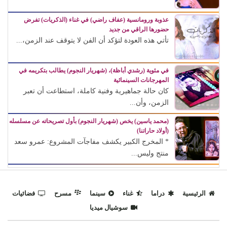
عذوبة ورومانسية (عفاف راضي) في غناء (الذكريات) تفرض
حضورها الراقي من جديد
تأتي هذه العودة لتؤكد أن الفن لا يتوقف عند الزمن،...
في مئوية (رشدي أباظة)، (شهريار النجوم) يطالب بتكريمه في
المهرجانات السينمائية
كان حالة جماهيرية وفنية كاملة، استطاعت أن تعبر
الزمن، وأن...
(محمد ياسين) يخص (شهريار النجوم) بأول تصريحاته عن مسلسله
(أولاد حاراتنا)
* المخرج الكبير يكشف مفاجآت المشروع: عمرو سعد
منتج وليس...
الرئيسية
دراما
غناء
سينما
مسرح
فضائيات
سوشيال ميديا