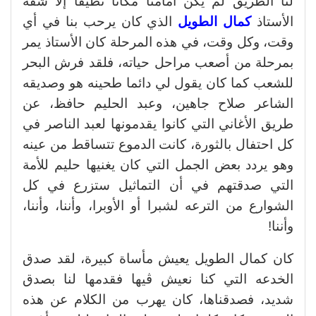
لنا الطريق لم يكن أمامنا مكانا نظيفا إلا شقة
الأستاذ
كمال الطويل
الذي كان يرحب بنا في أي
وقت، وكل وقت، في هذه المرحلة كان الأستاذ يمر
بمرحلة من أصعب مراحل حياته، فلقد فرش البحر
للشعب كما كان يقول لي دائما طحينه هو وصديقه
الشاعر صلاح جاهين، وعبد الحليم حافظ، عن
طريق الأغاني التي كانوا يقدمونها لعبد الناصر في
كل احتفال بالثورة، كانت الدموع تتساقط من عينه
وهو يردد بعض الجمل التي كان يغنيها حليم للأمة
التي صدقتهم في أن التماثيل ستزرع في كل
الشوارع من الترعه لشبرا أو الأوبرا، وأننا، وأننا،
وأننا!
كان كمال الطويل يعيش مأساة كبيرة، لقد صدق
الخدعه التي كنا نعيش ڤيها فقدمها لنا بصدق
شديد، فصدقناها، كان يهرب من الكلام عن هذه