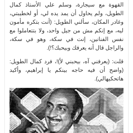
القهوة مع سيجارة، وسلم علي الأستاذ كمال
الطويل، ولم يحاول أن يمد يده لي، أو لخطيبتي،
وغادر المكان، سألني الطويل: (أنت بتكره مأمون
ليه، مع إنكم مش من جيل واحد، ولا بتتعاملوا مع
نفس الفنانين، إنت في سكة، وهو في سكة،
والراجل قال أنه يعرفك وبيحبك؟!).
قلت: (يعرفني آه، بيحبني لأ)!، فرد كمال الطويل:
(واضح أن فيه حاجه بينكم يا إبراهيم، وأكيد
هاتحكيهالي).