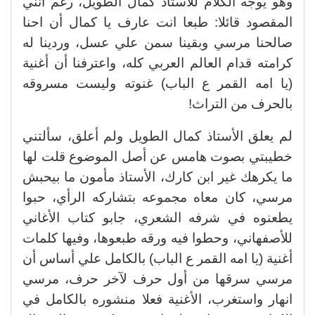
وهو يوجه الكلام للأستاذ كمال الطويل، رغم أنني
المقصود قائلا: طبعا انت عارف يا كمال أن احنا
صالحنا مرسي وبقينا سمن علي عسل، وردينا له
كرامته قدام العالم العربي كله، واعترفنا أن أغنية
(يا امه القمر ع الباب) غنوته وليست مسروقه
بالحرف من التراث!
لم يعلق الأستاذ كمال الطويل ولم أعلق، سألتني
خطيبتي بصوت هامس عن أصل الموضوع قلت لها
ما يكرهك غير ابن كارك، الأستاذ مأمون ما بيحبش
مرسي، كان معاه مجموعه بتشاركه الرأي، حبوا
يطعنوه في شرفه الشعري، جابو كتاب الأغاني
للأصفهاني، وحطوا فيه ورقه طبعوها، وفيها كلمات
أغنية (يا امه القمر ع الباب) بالكامل علي أساس أن
مرسي سرقها من أول حرف لآخر حرف، مرسي
انهار واستغرب، الأغنية فعلا منشوره بالكامل في