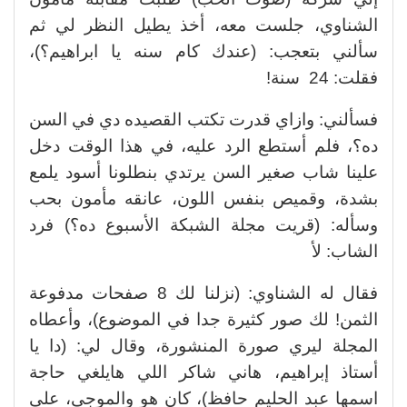
الشناوي، جلست معه، أخذ يطيل النظر لي ثم
سألني بتعجب: (عندك كام سنه يا ابراهيم؟)،
فقلت: 24 سنة!
فسألني: وازاي قدرت تكتب القصيده دي في السن
ده؟، فلم أستطع الرد عليه، في هذا الوقت دخل
علينا شاب صغير السن يرتدي بنطلونا أسود يلمع
بشدة، وقميص بنفس اللون، عانقه مأمون بحب
وسأله: (قريت مجلة الشبكة الأسبوع ده؟) فرد
الشاب: لأ
فقال له الشناوي: (نزلنا لك 8 صفحات مدفوعة
الثمن! لك صور كثيرة جدا في الموضوع)، وأعطاه
المجلة ليري صورة المنشورة، وقال لي: (دا يا
أستاذ إبراهيم، هاني شاكر اللي هايلغي حاجة
اسمها عبد الحليم حافظ)، كان هو والموجي، علي