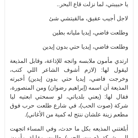
يا حبيبتي، لما نزلت قاع البحر..
لاجل أجيب عقيق، مالقيتشي شئ
وطلعت فاضي، إيديا مليانه بطين
وطلعت فاضي، إيديا حتي بدون إيدين
ارتدي مأمون ملابسه واتجه للإذاعة، وقابل المذيعة
ليقول لها: (لازم أشوف الشاعر اللي كتب،
وخرجت فاضي، إيديا حتي بدون إيدين) أخبرته
المذيعة أن اسمه (إبراهيم رضوان) ومن المنصورة،
فقال لها: (يعني بلدياتي، لو سمحتي ابعتيه ليا
شركة (صوت الحب)، في شارع طلعت حرب فوق
مطعم زينة علشان ننتج له كمية من الأغاني).
أبلغتني المذيعه بكل ما حدث، وفي المساء اتجهت
إلي شركة (صوت الحب) طلبت مقابلة مأمون