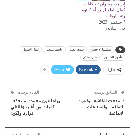
إبراهيم رضوان : حكايات
كمال الطويل مع أم كلثوم
وعبدالوهاب
7 سبتمبر، 2023
في "سلايدر"
سلامتها أم حسن
صوت الحب
عاطف منتصر
كمال الطويل
مأمون الشناوي
هاني شاكر
Twitter
Facebook
شارك
السابق بوست
القادم بوست
د. مدحت الكاشف يكتب:
بهاء الدين محمد: لم تحذف
الثقافة .. والصناعات
كلمات من أغنية (قالتلي
الإبداعية
قول)، ولكن!