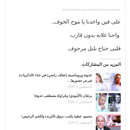
…………………………..
على فين واخدنا يا موج الخوف..
واحنا غلابه بدون قارب
قلبى جناح بلبل مرجوف
المزيد من المشاركات
عذوبة ورومانسية (عفاف راضي) في غناء (الذكريات)
تفرض حضورها…
أغسطس 6, 2026
برتقان (الأبنودي) وفراولة مصطفى حدوتة!
أغسطس 6, 2026
محمود عطية يكتب: سوق (الترند) واللحم الرخيص!
أغسطس 6, 2026