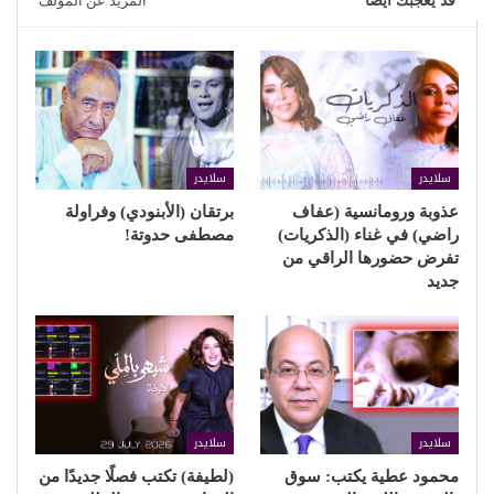
قد يعجبك ايضا
المزيد عن المؤلف
سلايدر
سلايدر
عذوبة ورومانسية (عفاف
برتقان (الأبنودي) وفراولة
راضي) في غناء (الذكريات)
مصطفى حدوتة!
تفرض حضورها الراقي من
جديد
سلايدر
سلايدر
محمود عطية يكتب: سوق
(لطيفة) تكتب فصلًا جديدًا من