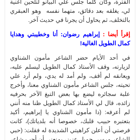
الفترة، وكان كلما جلس علي البيانو لتلحين أغنية
لي، يغلقه بعد دقائق، متهما نفسه وهو العبقري
بالتخلف، ثم يحاول أن يجرنا في حديث آخر.
إقرأ أيضا :
إبراهيم رضوان: أنا وخطيبتي وهدايا
كمال الطويل الغالية!
في أحد الأيام حضر الشاعر مأمون الشناوي
لزيارته، وقف الأستاذ كمال الطويل ليسلم عليه،
ويعانقه لم أقف، ولم أمد له يدي، ولم أرد علي
تحيته، جلس الشاعر مأمون الشناوي معنا، وأخرج
علبة سجائره ليضع بها بعض التبغ الآخر بحرفيه
زائده، قال لي الأستاذ كمال الطويل ظنا منه أنني
لم أعرفه: (دا مأمون الشناوي يا إبراهيم، أكيد
بتعتبره حبيب قلبك، خصوصا أنه بلدياتك)، كانت
فرصتي أن أعلن كراهيتي الشديدة له فقلت: (حبي
للشاعر مرسي جميل عزيز، يمنعني أن أحب شاعر