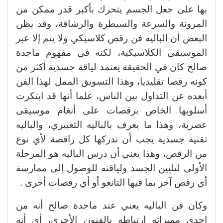
بها على جعل الجسم يتحرك بأكبر قدر ممكن من
المرونة والسرعة والسيطرة والرشاقة، وقد يظن
البعض أن الباليه فن رقص كلاسيكي ولا يتم إلا عبر
الموسيقى الكلاسيكية، لكنه في مفهوم ماجدة
صالح كان في الحقيقة يعتمد لياقة جسدية أكثر من
كونه رقصا تقليديا، وهذا التسويق الممل لهذا الفن
أبعده عن التداول بين الناس، علما أنها قد ابتكرت
أسلوبها الخاص برقصات على أنغام موسيقى
عصرية، وهذا ما يعرف بالباليه التعبيري، والباليه
تقنية جسدية يجب أن تدركها كل راقصة لأي نوع
من الرقص، وهذا يعني أن درس الباليه هو المرحلة
الأولى لتليين الجسد ولياقته للوصول إلى ممارسة
أي رقص آخر بما فيها التانغو أو أي رقصات أخرى .
وكان فن الباليه يعني عند ماجدة صالح أنه من
إحدى مميزاته ارتباطه بالفنون الأخرى، أي أنه