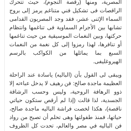
المصرية، ومنها (رقصة النجوم)، حيث تتحرك
الراقصات فى تشكيل فني متناغم يرمز إلى بروج
السماء الإثنى عشر، فقد وجد المصريون القدامى
تشابها بين الأجرام السماوية فى تناغمها وانتظام
حركتها، وبين النغمات الموسيقية من حيث تناغمها
أو تنافرها، لهذا رمزوا إلى كل نغمة من النغمات
السبع بما يماثلها من الكواكب بالرسم
الهيروغليفى.
ويبقى لى القول بأن (الباليه) ياسادة عند الراحلة
العظيمة ماجدة صالح: فن رهيف لا يدخل عباءته إلا
ذوو الرهافة الروحية، وليس وحسب الرشاقة
الجسدية، لذا قالت (إذا لم أرقص ستكون حياتي
ناقصة)، هكذا لخصت فراشة الباليه ماجدة صالح،
حياتها، فمنذ طفولتها وهى تحلم أن تصبح من رواد
فن الباليه في مصر والعالم، تحدت كل الظروف