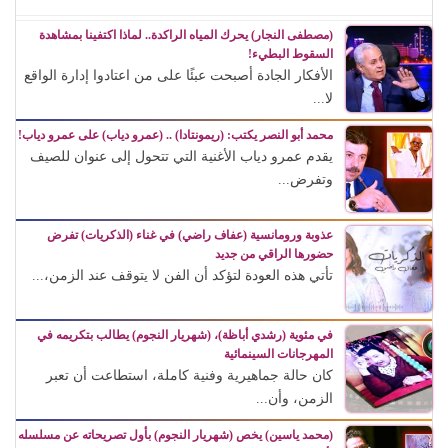
(مصطفى النجار) يحرك المياه الراكدة.. لماذا اكتفينا بمشاهدة
السقوط البطيء!
الأفكار الجادة أصبحت عبئًا على من اعتادوا إدارة الواقع
لا...
محمد أبو النصر يكتب: (ريمونتادا) .. (عمرو دياب) على عمرو دياب!
يقدم عمرو دياب الأغنية التي تتحول إلى عنوان للصيف
وتفرض...
عذوبة ورومانسية (عفاف راضي) في غناء (الذكريات) تفرض
حضورها الراقي من جديد
تأتي هذه العودة لتؤكد أن الفن لا يتوقف عند الزمن،...
في مئوية (رشدي أباظة)، (شهريار النجوم) يطالب بتكريمه في
المهرجانات السينمائية
كان حالة جماهيرية وفنية كاملة، استطاعت أن تعبر
الزمن، وأن...
(محمد ياسين) يخص (شهريار النجوم) بأول تصريحاته عن مسلسله