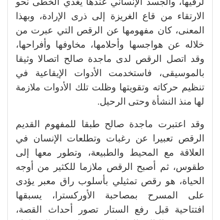
لرقيها، والجسد الإنساني عندها يغذي الخطى نحو
الارتقاء من قاع الغريزة إلى ذرى الإرادة، وبهذا
المعنى، كان مفهومها عن الرقص التي عبرت من
خلاله عن هواجسها وأحلامها، مخاوفها وأفراحها،
وقد اتصل الرقص لدى ماجدة صالح اتصالا وثيقا
بالموسيقى، فاستخدمت الأدوات الإيقاعية في
تنظيم حركاته وتقويتها وظلت تلك الأدوات ملازمة
لها منذ النشأة وحتى الرحيل.
وقد اعتبرت ماجدة صالح طبقا للمفهوم القديم
الرقص تعبيرا عن رغبات وتطلعات الإنسان في
العلاقة مع المحيط والطبيعة، وتطور معها إلى
طقوس، ثم أصبح الرقص ملازما للكثير من أوجه
الحياة، هو رقص تمثيلي بأسلوب راق معبر يؤدى
على المسرح بمصاحبة الأوركسترا، يسبقها
افتتاحية قبل رفع الستار تصور أحداث القصة،