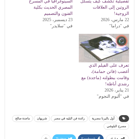
تفصيلية تكشف كيف يتسلل
السينوغرافيا في المسرح
الروتين إلى العلاقات
المصري الحديث بكلية
الزوجية!
الفنون والتصميم
22 مارس، 2026
23 ديسمبر، 2025
في "دراما"
في "سلايدر"
تعرف على الفيلم الذي
أغضب (فاتن حمامة)،
وقامت ببطولته (ماجدة) مع
رشدي أباظة!
21 يناير، 2026
في "ألبوم النجوم"
أول باليرنا مصرية
رائدة فن البليه في مصر
شريهان
ماجدة صالح
مسرح البلوشي