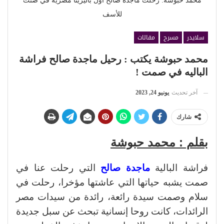
محمد حبوشة: رحلت ماجدة صالح أول باليرينا مصرية في صنت
للأسف
سلايدر
مسرح
مقالات
محمد حبوشة يكتب : رحيل ماجدة صالح فراشة
الباليه في صمت !
آخر تحديث
يونيو 24, 2023
شارك
بقلم : محمد حبوشة
فراشة البالية
ماجدة صالح
التي رحلت عنا في
صمت يشبه حياتها التي عاشتها مؤخرا، رحلت في
سلام وصمت سيدة رائعة، رائدة من سيدات مصر
الرائدات، كانت روحا إنسانية تبحث عن سبل جديدة