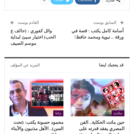
Twitter
Facebook
شارك
السابق بوست
القادم بوست
أسامة كامل يكتب : قصة في
وائل كفوري : (حالف ع
ورقة .. نبوية ومحمد حافظ!
الحب) اختيار سيئ لبداية
موسم الصيف
قد يعجبك ايضا
المزيد عن المؤلف
سلايدر
دراما
حين ماتت الحكاية.. الفن
محمود حسونة يكتب: (تحت
المصري يفقد قدرته على
السن).. الأهل مذنبون والأبناء