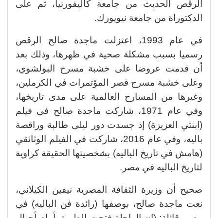
الرقص الحديث من جامعة كاليفورنيا، ثم على
الدكتوراة من جامعة نيويورك.
في عام 1993، اعتزلت ماجدة صالح الرقص
رسميا بسبب مشكلة صحية في ظهرها، وذلك بعد
أن قدمت عروضا على خشبة مسرح البولشوي،
وعلى خشبة مسرح قصر المؤتمرات في الكرملين،
وغيرها من المسارح العالمية على مدى تاريخها،
وفي عام 1971، شاركت ماجدة صالح في فيلم
(ابنتي العزيزة) إذ جسدت دور ليلى طالبة وراقصة
باليه، وفي عام 2016، شاركت في الفيلم الوثائقي
(هامش في تاريخ الباليه) بشخصيتها الحقيقة كراوية
لتاريخ الباليه في مصر.
صحيح أن وزيرة الثقافة المصرية نيفين الكيلاني،
نعت ماجدة صالح، بوصفها (رائدة فن الباليه) في
مصر، قائلة: (إن الراحلة فتحت الطريق أمام أجيال