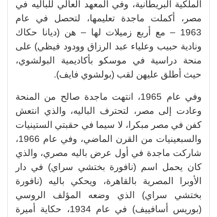
الملكية البريطانية، وفي المعهد العالي للباليه في
مصر، أكملت ماجدة تعليمها، لتحصل في عام
1963 – مع أربع زميلات لها – هن (ديانا حكاك
ونادية حبيب وعلياء عبد الرزاق وودود فيظي) على
منحة دراسية في موسكو بأكاديمية البولشوي،
حيث أطلق عليهن لقب (بولشوي فايف).
وفي عام 1965، انتهت ماجدة صالح من المنحة
وعادت إلى مصر، لتحترف الباليه، والذي انتعش
كفن في مصر مبكرا، لا سيما في حقبتي الستينيات
والسبعينيات من القرن الماضي، وفي عام 1966،
شاركت ماجدة في أول عرض باليه مصري، والذي
كان يحمل اسم (نافورة بختشي سراي) في دار
الأوبرا المصرية بالقاهرة، ويحكي باليه (نافورة
بختشي سراي) الذي وضعه المؤلف الروسي
(بوريس أسافييف) في عام 1934، حكاية أميرة