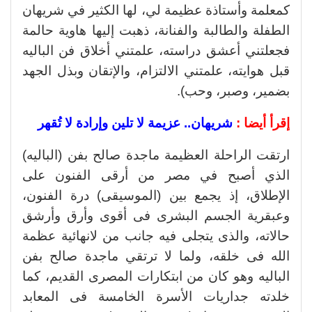
كمعلمة وأستاذة عظيمة لي، لها الكثير في شريهان
الطفلة والطالبة والفنانة، ذهبت إليها هاوية حالمة
فجعلتني أعشق دراسته، علمتني أخلاق فن الباليه
قبل هوايته، علمتني الالتزام، والإتقان وبذل الجهد
بضمير، وصبر، وحب).
إقرأ أيضا :
شريهان.. عزيمة لا تلين وإرادة لا تُقهر
ارتقت الراحلة العظيمة ماجدة صالح بفن (الباليه)
الذي أصبح في مصر من أرقى الفنون على
الإطلاق، إذ يجمع بين (الموسيقى) درة الفنون،
وعبقرية الجسم البشرى فى أقوى وأرق وأرشق
حالاته، والذى يتجلى فيه جانب من لانهائية عظمة
الله فى خلقه، ولما لا ترتقي ماجدة صالح بفن
الباليه وهو كان من ابتكارات المصرى القديم، كما
خلدته جداريات الأسرة الخامسة فى المعابد