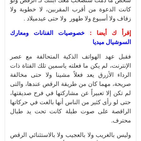
شخص ما دمت ستصحب معك ابنتك لـ الرقص ولو
كانت الدعوة من أقرب المقربين، لا خطوبة ولا
زفاف ولا أسبوع ولا طهور ولا حتى عيدميلاد .
إقرأ ك أيضا :
خصوصيات الفنانات ومعارك
السوشيال ميديا
فقبل عهد الهواتف الذكية المتحالفة مع عصر
الإنترنت، لم يكن ما فعلته ياسمين تلك الفتاة ذات
الرداء الأزرق يعد فعلاً مشينا ولا حتى مخالفة
صريحة، مهما كان من طريقة الرقص عندها، والتى
لم تكن إلا تعبيراً عن مشاركتها في فرح صديقتها،
حتى لو رأى كثير من الناس أنها بالغت في حركاتها
الراقصة على صوت طبلة كانت تحت يد طبال
محترف.
وليس بالغريب ولا بالعجيب ولا بالاستثنائي الرقص