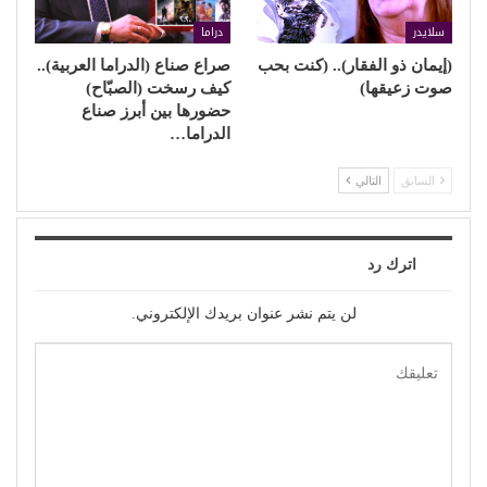
سلايدر
دراما
(إيمان ذو الفقار).. (كنت بحب
صراع صناع (الدراما العربية)..
صوت زعيقها)
كيف رسخت (الصبّاح)
حضورها بين أبرز صناع
الدراما…
السابق
التالي
اترك رد
لن يتم نشر عنوان بريدك الإلكتروني.