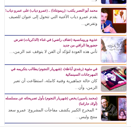
محمد أبو النصر يكتب: (ريمونتادا) .. (عمرو دياب) على عمرو دياب!
يقدم عمرو دياب الأغنية التي تتحول إلى عنوان للصيف
وتفرض...
عذوبة ورومانسية (عفاف راضي) في غناء (الذكريات) تفرض
حضورها الراقي من جديد
تأتي هذه العودة لتؤكد أن الفن لا يتوقف عند الزمن،...
في مئوية (رشدي أباظة)، (شهريار النجوم) يطالب بتكريمه في
المهرجانات السينمائية
كان حالة جماهيرية وفنية كاملة، استطاعت أن تعبر
الزمن، وأن...
(محمد ياسين) يخص (شهريار النجوم) بأول تصريحاته عن مسلسله
(أولاد حاراتنا)
* المخرج الكبير يكشف مفاجآت المشروع: عمرو سعد
منتج وليس...