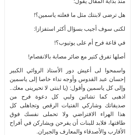
منذ بداية المقال يقول:
هل ترضى لابنتك مثل ما فعلته ياسمين؟!
لكنى سوف أجيب بسؤال أكثر استفزازا:
في قاعة فرح أم على يوتيوب؟!
أصلها تفرق كتير مع ضائر مصابة بالانفصام!
واسمحوا لى أعيش دور الأستاذ الروائي الكبير
إحسان عبد القدوس وأوجه نداء خاصا إلى ياسمين
وإلى كل ياسمين وأقول: (يا ابنتى لا تحيرينى معك..
اذهبى كما تشائين ولبي كل دعوة فرح من
صديقاتك وشاركي الفتيات الرقص وتجاهلى كل
هذا الهراء الافتراضي ولا تحملى نفسك فوق
طاقتها، فلابد للبنات أن يفرحن ويشاركن في أفراح
الأقارب والأصدقاء والمعارف والجيران.