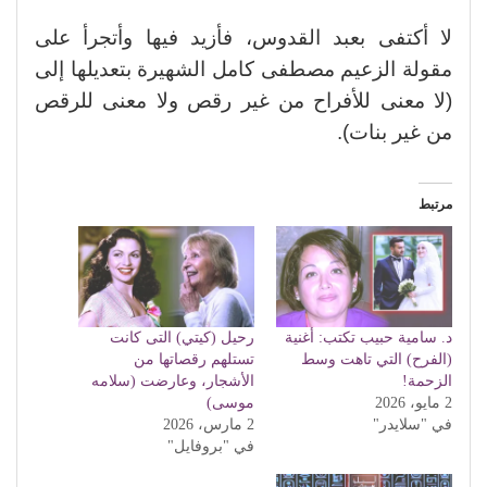
لا أكتفى بعبد القدوس، فأزيد فيها وأتجرأ على
مقولة الزعيم مصطفى كامل الشهيرة بتعديلها إلى
(لا معنى للأفراح من غير رقص ولا معنى للرقص
من غير بنات).
مرتبط
د. سامية حبيب تكتب: أغنية
رحيل (كيتي) التى كانت
(الفرح) التي تاهت وسط
تستلهم رقصاتها من
الزحمة!
الأشجار، وعارضت (سلامه
2 مايو، 2026
موسى)
في "سلايدر"
2 مارس، 2026
في "بروفايل"