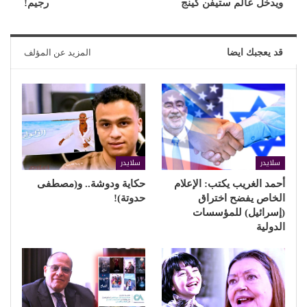
ويدخل عالم ستيفن كينج
رجيم!
قد يعجبك ايضا
المزيد عن المؤلف
سلايدر
سلايدر
أحمد الغريب يكتب: الإعلام
حكاية ودوشة.. و(مصطفى
الخاص يفضح اختراق
حدوتة)!
(إسرائيل) للمؤسسات
الدولية