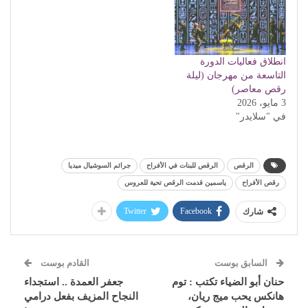
انطلاق فعاليات الدورة
التاسعة من مهرجان (ليلة
رقص معاصر)
3 مايو، 2026
في "سلايدر"
الرقص
الرقص للبنات في الأفراح
جرائم السوشيال ميديا
رقص الأفراح
ياسمين قدمت الرقص تحية للعروس
Twitter
Facebook
شارك
السابق بوست
القادم بوست
حنان أبو الضياء تكتب : توم
جعفر العمدة .. استجداء
هانكس يحب ميج ريان،
النجاح المزيف بفعل درامي