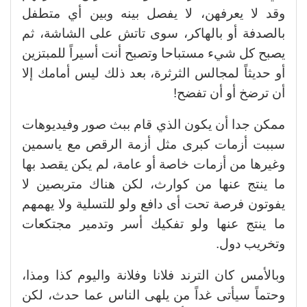
وقد لا يعرفهن، لا يفصل بينه وبين أي متطفل
بالصدفة أو بالهاكر، سوى تاتش على الشاشة، ثم
يصبح كل شيء مستباحا وتصبح أنت أسيراً للمبتزين
أو حديثاً لمجالس الثرثرة، بعد ذلك ليس أمامك إلا
أن ترضخ أو أن تفضح!
ممكن جدا أن يكون الذي قام ببث صور وفيديوهات
سببت أزمات كبرى مثل أزمة الرقص مع ياسمين
وغيرها من أزمات خاصة أو عامة، لم يكن يقصد بها
ما ينتج عنها من كوارث، لكن هناك متربصين لا
يفوتون فرصة تحت أى دافع ولو للتسلية ولا يهمهم
ما ينتج عنها ولو تفكيك أسر وتدمير مجتكعات
وتخريب دول.
وبالأمس كان الترند فلانا وفلانة واليوم كذا ومذا،
وحتماً سيأتى غداً من يلهى الناس عما حدث، لكن