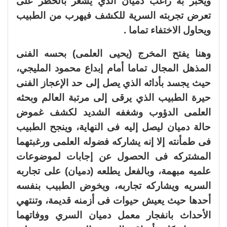
ويخبر به راغب دميان الذي يشعر بالخطر على
تعرض تجربته السرية للكشف فيهرب من الطبيب
ويحاول الاختفاء تماما .
وهنا يفتح المخرج (يحيى العلمى) بحسه الفنى
المذهل المجال تماما أمام إبداع محمود المليجي،
حيث يجسد بأدائه الذي يصل إلى حد الإعجاز الفنى
حيرة الطبيب الذي يرقى إلى مرتبة العالم وبحثه
العلمى الدؤوب وشغفه الشديد لكشف غموض
حالة دميان ليصل إليه فى النهاية، وينجح الطبيب
فى طمأنته إلا إنه يشاركه فضوله العلمى ورغبتهما
المشتركه فى الحصول عن إجابات لموضوعات
علميه مبهمة، وبالفعل يطلعه (دميان) على تجاربه
السريه ويشاركه تجاربه، ويخوض الطبيب بنفسه
أحدها حيث يعيش حيوات فى أزمنه قديمة، وتنتهي
الأحداث بانفجار معمل دميان السري ووفاتهما