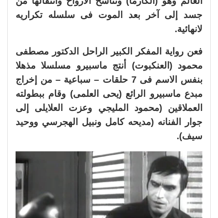
العالم وهو (الكارما) وتناسخ الأرواح وانتقالها من
جسد إلى آخر بعد الموت فى سلسله تكراريه
لانهائية.
فعن رواية المفكر الكبير الراحل الدكتور مصطفى
محمود (العنكبوت) أنتج ماسبيرو مسلسلا مذهلا
بنفس الاسم فى 7 حلقات – سباعية – من إخراج
مبدع ماسبيرو الرائع (يحى العلمى) وقام ببطولته
العملاقين (محمود المليجي وعزت العلايلى إلى
جوار الفنانه (مديحه كامل ونبيل الهجرسي ووحيد
سيف).