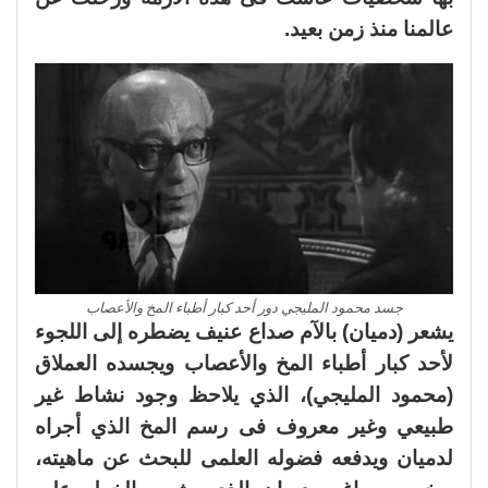
عالمنا منذ زمن بعيد.
جسد محمود المليجي دور أحد كبار أطباء المخ والأعصاب
يشعر (دميان) بالآم صداع عنيف يضطره إلى اللجوء
لأحد كبار أطباء المخ والأعصاب ويجسده العملاق
(محمود المليجي)، الذي يلاحظ وجود نشاط غير
طبيعي وغير معروف فى رسم المخ الذي أجراه
لدميان ويدفعه فضوله العلمى للبحث عن ماهيته،