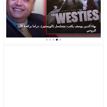
بهاء الدين يوسف يكتب: مسلسل (الويستيز).. دراما برائحة الأب
الروحي