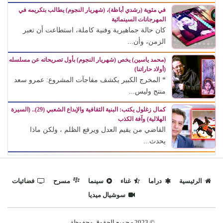
في مئوية (رشدي أباظة)، (شهريار النجوم) يطالب بتكريمه في
المهرجانات السينمائية
كان حالة جماهيرية وفنية كاملة، استطاعت أن تعبر
الزمن، وأن...
(محمد ياسين) يخص (شهريار النجوم) بأول تصريحاته عن مسلسله
(أولاد حاراتنا)
* المخرج الكبير يكشف مفاجآت المشروع: عمرو سعد
منتج وليس...
كمال زغلول يكتب: البنية الثقافية والإبداع الشعبي (29).. (السيرة
الهلالية) وآفة الكذب
القاضي من يقيم العدل ويرفع الظلم ، ولكن ماذا
يحدث...
الرئيسية
دراما
غناء
سينما
مسرح
فضائيات
سوشيال ميديا
© 2023 - جميع الحقوق محفوظة.