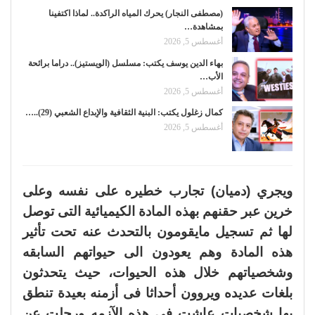
(مصطفى النجار) يحرك المياه الراكدة.. لماذا اكتفينا
بمشاهدة…
أغسطس 5, 2026
بهاء الدين يوسف يكتب: مسلسل (الويستيز).. دراما برائحة
الأب…
أغسطس 5, 2026
كمال زغلول يكتب: البنية الثقافية والإبداع الشعبي (29)..…
أغسطس 5, 2026
ويجري (دميان) تجارب خطيره على نفسه وعلى
خرين عبر حقنهم بهذه المادة الكيميائية التى توصل
لها ثم تسجيل مايقومون بالتحدث عنه تحت تأثير
هذه المادة وهم يعودون الى حيواتهم السابقه
وشخصياتهم خلال هذه الحيوات، حيث يتحدثون
بلغات عديده ويروون أحداثا فى أزمنه بعيدة تنطق
بها شخصيات عاشت فى هذه الآزمه ورحلت عن