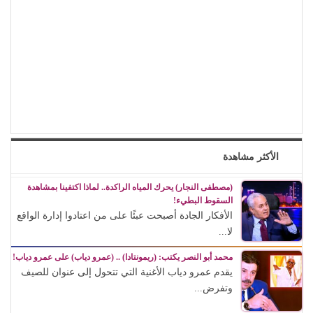
الأكثر مشاهدة
(مصطفى النجار) يحرك المياه الراكدة.. لماذا اكتفينا بمشاهدة
السقوط البطيء!
الأفكار الجادة أصبحت عبئًا على من اعتادوا إدارة الواقع
لا...
محمد أبو النصر يكتب: (ريمونتادا) .. (عمرو دياب) على عمرو دياب!
يقدم عمرو دياب الأغنية التي تتحول إلى عنوان للصيف
وتفرض...