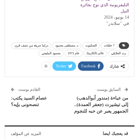
التليفزيونية الذي توج بجائزة
النيل
14 يونيو، 2024
في "سلايدر"
7 حلقات
العنكبوت
د. مصطفى محمود
دراما جريئة من نصف قرن
زت العلايلي
عالم (الكارما)
عام 1973
محمود المليجي
Twitter
Facebook
شارك
السابق بوست
القادم بوست
من عباءة (مندور أبوالدهب)
عصام السيد يكتب:
إلى تيشيرت (جعفر العمدة)..
تنصحونى بإيه؟
الجمهور يعبر عن حبه للنجوم
قد يعجبك ايضا
المزيد عن المؤلف