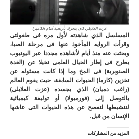
عزت العلايلي كان يتحرك بأريحية أمام الكاميرا
المسلسل الذي شاهدته لأول مره فى طفولتى
وقرأت الروايه المأخوذ عنها فى مرحلة الصبا،
وبحثت عنه منذ أيام لأشاهده مجددا عبر اليوتيوب
يطرح فى إطار الخيال العلمى تخيلا عن (الغدة
الصنوبرية) فى المخ وما إذا كانت مسئوله عن
تخزين (كارما) الحيوات السابقة، حيث يقوم العالم
(راغب دميان) الذي يجسده (عزت العلايلى)
بالتوصل إلى (فورميولا) أو توليفة كيميائية
لتنشيطها لتفصح عن هذه الحيوات التى عاشها
الإنسان من قبل.
المزيد من المشاركات