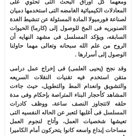
ومعهما كل أوراق البحث التى تحتوي على
المعادلات الكيميائية الغامضه التى استخدمها دميان
لصناعة فورميولا المادة المسئولة عن تنشيط الغدة
الصنوبريه فى المخ للوصول إلى (كارما) الحيوات
السابقه، ويؤكد المسلسل فى مشهد النهايه أن
الروح من علم الله سبحانه وتعالى مهما حاولنا
الوصول إلى أسرارها .
وقد نجح (يحيى العلمى) فى إخراج عمل درامى
متقن استخدم فيه تقنيات النقلات السريعه
والتشويق وانعدام المط والتطويل، حيث جاءت
المشاهد كأحجار البناء المتراصة بإحكام وفى مدة
حلقه لاتتجاوز النصف ساعة، ووظف كادرات
المسلسل فى أغلبها لتعبر عن الحاله النفسيه التى
تعيشها شخصيات العمل، وأتاح لنجوم العمل
مساحات إبداع واسعه كانوا يتحركون أمام الكاميرا