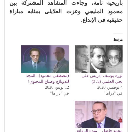
بأريحية تامة، وجاءت المشاهد المشتركة بين
محمود المليجي وعزت العلايلى بمثابه مباراة
حقيقيه فى الإبداع.
مرتبط
ثورة يوسف إدريس على
(مصطفى محمود).. المجد
يحي العلمي (2/ 3)
للدوبلاج وصناع المحتوى!
4 نوفمبر، 2020
12 يونيو، 2026
في "دراما"
في "دراما"
محمد فاضل .. مبدع الروائع