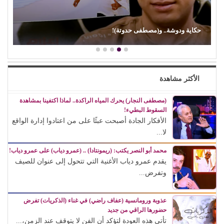
حكاية ودوشة.. و(مصطفى حدوتة)!
الأكثر مشاهدة
(مصطفى النجار) يحرك المياه الراكدة.. لماذا اكتفينا بمشاهدة
السقوط البطيء!
الأفكار الجادة أصبحت عبئًا على من اعتادوا إدارة الواقع
لا...
محمد أبو النصر يكتب: (ريمونتادا) .. (عمرو دياب) على عمرو دياب!
يقدم عمرو دياب الأغنية التي تتحول إلى عنوان للصيف
وتفرض...
عذوبة ورومانسية (عفاف راضي) في غناء (الذكريات) تفرض
حضورها الراقي من جديد
تأتي هذه العودة لتؤكد أن الفن لا يتوقف عند الزمن،...