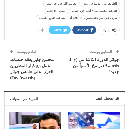
الطريق اللي اتقابلنا في أوله
الغريب اللي في آخر الدنيا
الفرقة الماسية بقيادة أحمد فؤاد حسن
بعيوني حاراعيك
تعرف على لحن (السنباطي)
ثلاثة آلاف جنيه ثمنا للحن القصيدة
Twitter
Facebook
شارك
السابق بوست
القادم بوست
جوائز الدورة الثالثة من (Joy
محسن جابر يعقد جلسات
Awards) ترسخ للأسوأ من
عمل مع كبار المطربين
جديد!
العرب على هامش جوائز
(Joy Awards)
قد يعجبك ايضا
المزيد عن المؤلف