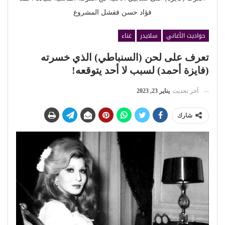
فؤاد حسن ففشل المشروع
حواديت الأغاني
سلايدر
غناء
تعرف على لحن (السنباطي) الذي خسرته
(فايزة أحمد) لسبب لا أحد يتوقعه!
آخر تحديث
يناير 23, 2023
شارك