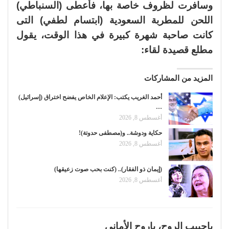
وسافرت لظروف خاصة بها، فأعطى (السنباطي)
اللحن للمطربة السعودية (ابتسام لطفي) التى
كانت صاحبة شهرة كبيرة في هذا الوقت، يقول
مطلع قصيدة لقاء:
المزيد من المشاركات
أحمد الغريب يكتب: الإعلام الخاص يفضح اختراق (إسرائيل)
…
أغسطس 8, 2026
حكاية ودوشة.. و(مصطفى حدوتة)!
أغسطس 8, 2026
(إيمان ذو الفقار).. (كنت بحب صوت زعيقها)
أغسطس 8, 2026
ياحبيب الروح، ياروح الأماني