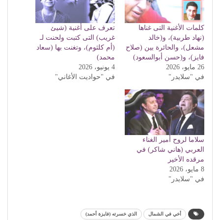
كلمات الأغنية التى غناها
تعرف على أغنية (شيئ
(نهاد طربية)، و(خالد
غريب) التى كتبت ولحنت لـ
مشعل)، والحائرة بين (صلاح
(أم كلثوم)، وتغنت بها (سعاد
فايز)، و(حسن أبوالسعود)
محمد)
26 مايو، 2026
4 يونيو، 2026
في "سلايدر"
في "حواديت الأغاني"
سلاما لروح أمير الغناء
العربي (هاني شاكر) في
مرقده الأخير
8 مايو، 2026
في "سلايدر"
أخي في الشمال
الذي خسرته (فايزة أحمد)