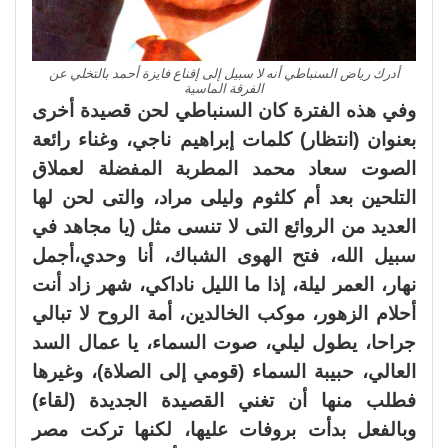
أدرك رياض السنباطي أنه لا سبيل إلى إقناع فايزة أحمد بالتخلي عن
الفرقة الماسية
وفي هذه الفترة كان السنباطي لحن قصيدة أخرى
بعنوان (انتظار) كلمات إبراهيم ناجي، وغناء رائعة
الصوت سعاد محمد المطربة المفضلة لعملاق
التلحين بعد أم كلثوم وليلى مراد، والتى لحن لها
العديد من الروائع التى لا تنسى مثل (يا مجاهد في
سبيل الله، فتح الهوى الشباك، أنا وحدي،أجمل
نهار، العمر ليلة، إذا ما الليل ناداكي، شهر زاد أنت
أحلام الزهور، موكب الخالدين، أمة الروح لا تبالي
جراحا، يطول ليلي، صوت السماء، يا عمال السد
العالي، حبيبة السماء (قومي إلى الصلاة)، وغيرها
فطلب منها أن تغني القصيدة الجديدة (لقاء)
وبالفعل بدأت بروفات عليها، لكنها تركت مصر