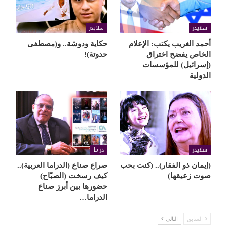
سلايدر
سلايدر
أحمد الغريب يكتب: الإعلام
حكاية ودوشة.. و(مصطفى
الخاص يفضح اختراق
حدوتة)!
(إسرائيل) للمؤسسات
الدولية
سلايدر
دراما
(إيمان ذو الفقار).. (كنت بحب
صراع صناع (الدراما العربية)..
صوت زعيقها)
كيف رسخت (الصبّاح)
حضورها بين أبرز صناع
الدراما…
السابق
التالي