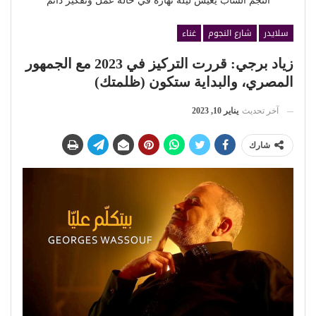
النجم الشاب يعيش ليله نهاره في حالة عمل وتفكير دائم
سلايدر
شارع النجوم
غناء
زياد برجي: قررت التركيز في 2023 مع الجمهور
المصري، والبداية ستكون (ظلمتك)
آخر تحديث
يناير 10, 2023
شارك