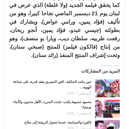
كما يحقق فيلمه الجديد (ولا غلطة) الذي عرض في
لبنان يوم 21 ديسمبر الماضي نجاحا كبيرا، وهو من
تأليف (فؤاد يمين، ورامي عواض)، ويشارك في
بطولته (جيسي عبدو، فؤاد يمين، أنجو ريحان،
رفعت طربيه، سلطان ديب، ويارا بو منصف)، وهو
من إنتاج (فالكون فيلمز) للمنتج (صبحي سنان)،
وتحت إشراف المنتج المنفذ (رائد سنان).
المزيد من المشاركات
حين ماتت الحكاية.. الفن المصري يفقد قدرته على صناعة
الهوية…
أغسطس 7, 2026
محمود حسونة يكتب: (تحت السن).. الأهل مذنبون والأبناء
ضحايا!
أغسطس 7, 2026
(الفن) والسياسة: عندما تتحول الريشة إلى سلاح
أغسطس 7, 2026