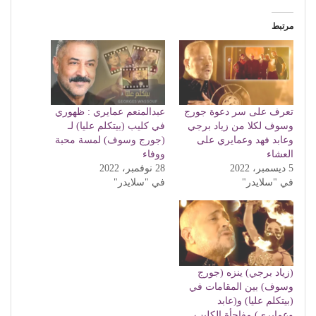
مرتبط
تعرف على سر دعوة جورج
عبدالمنعم عمايري : ظهوري
وسوف لكلا من زياد برجي
في كليب (بيتكلم عليا) لـ
وعابد فهد وعمايري على
(جورج وسوف) لمسة محبة
العشاء
ووفاء
5 ديسمبر، 2022
28 نوفمبر، 2022
في "سلايدر"
في "سلايدر"
(زياد برجي) ينزه (جورج
وسوف) بين المقامات في
(بيتكلم عليا) و(عابد
وعمايري) مفاجأة الكليب