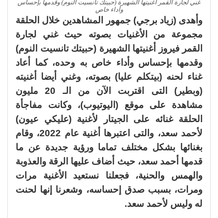
غني لجارة القمر أغنيتها الشهيرة (حبيتك تانسيت النوم) وقدمها بإحساس
وأداء خاص
وأهدى (زياد برجي) جمهور المشاهدين خلال الحلقة
مجموعة من الأغنيات بصوته حيث غني لجارة
القمر فيروز أغنيتها الشهيرة (حبيتك تانسيت النوم)
وقدمها بإحساس وأداء خاص به وحده، كما أعاد
غناء لحنه (بيتكلم عليا) بصوته، وغني أيضا أغنيته
(وبطير) التى اقتربت الآن من الـ 20 مليون
مشاهدة على موقع (اليوتيوب)، وكانت مفاجأة
الحلقة غنائه على الجيتار لأغنية (عليكي عيون)
لأحمد سعد، والتى اعتبرها أغنية عام 2022، وقام
بغنائها بشكل مختلف تماما ورؤية جديدة عن ما
قدمها أحمد سعد، حيث أضاف عليها الرقة والعذوبة
والهمس والحنية، فجعلنا نستعيد الأغنية مرات
ومرات، بسبب صدق إحساسه، وشعرنا إنها لحنت
له وليس لأحمد سعد.