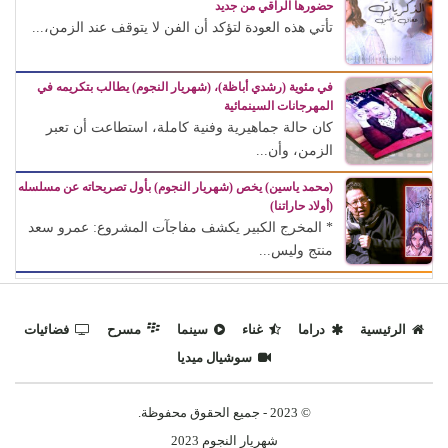
حضورها الراقي من جديد
تأتي هذه العودة لتؤكد أن الفن لا يتوقف عند الزمن،...
في مئوية (رشدي أباظة)، (شهريار النجوم) يطالب بتكريمه في
المهرجانات السينمائية
كان حالة جماهيرية وفنية كاملة، استطاعت أن تعبر
الزمن، وأن...
(محمد ياسين) يخص (شهريار النجوم) بأول تصريحاته عن مسلسله
(أولاد حاراتنا)
* المخرج الكبير يكشف مفاجآت المشروع: عمرو سعد
منتج وليس...
الرئيسية
دراما
غناء
سينما
مسرح
فضائيات
سوشيال ميديا
© 2023 - جميع الحقوق محفوظة.
شهريار النجوم 2023