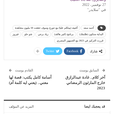
27 نوفمبر، 2022
في "سلايدر"
أحمد سعد
أغنيته (بيتكلم عليا) مع جورج وسوف حققت 10 مليون مشاهدة
البداية ستكون (ظلمتك)
برنامج (كتير هالقد)
زياد برجي
شو حلو
فيروز
قررت التركيز في 2023 مع الجمهور المصري
Twitter
Facebook
شارك
السابق بوست
القادم بوست
آخر كلام.. غادة عبدالرازق
أسامة كامل يكتب: قصة لها
خارج المارثون الرمضاني
معني.. (يعني ايه كلمة أم)
2023
قد يعجبك ايضا
المزيد عن المؤلف