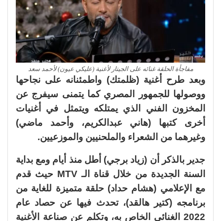
مفاجأة الحلقة غنائه على الجيتار لأغنية (عليكي عيون) لأحمد سعد
وبعد طرح أغنية (ظلمتك) واطمئنانه على نجاحها
ووصولها للجمهور المصري كما يتمنى سيفرج عن
المخزون الفني الذي يمتلكه ويتمثل في أغنيات
أخرى كتبها (هاني عبدالكريم، وأحمد ماضي)
وغيرهما من الشعراء والملحنيين والموزعيين.
جدير بالذكر أن (زياد برجي) أطل منذ أيام ومع بداية
السنة الجديدة من خلال قناة الـ MTV حيث قدم
مع الإعلامي (هشام حداد) حلقة متميزة للغاية من
برنامجه (كتير هالقد)، تحدث فيها عن حصاد عام
2022 الغنائي الخاص به، وتكلم عن صناعة الأغنية