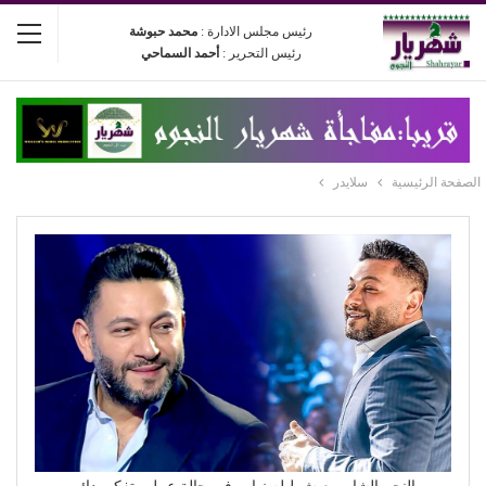
رئيس مجلس الادارة :
محمد حبوشة
رئيس التحرير :
أحمد السماحي
الصفحة الرئيسية
سلايدر