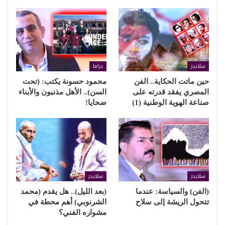
سلايدر
دراما
حين ماتت الحكاية.. الفن
محمود حسونة يكتب: (تحت
المصري يفقد قدرته على
السن).. الأهل مذنبون والأبناء
صناعة الهوية الوطنية (1)
ضحايا!
سلايدر
سلايدر
(الفن) والسياسة: عندما
(بعد الليل).. هل يقدم (محمد
تتحول الريشة إلى سلاح
الشرنوبي) أهم محطة في
مشواره الفني؟