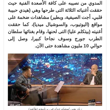
المدوي من نصيبه على كافة الأصعدة الفنية حيث
حققت أغنياته الثلاثة التى طرحها وهي (هيدي حبيبة
قلبي، أجت الصيفية، وبطير) مشاهدات ضخمة على
مواقع (اليوتيوب، والسوشيال ميديا)، كما حققت
أغنيته (بيتكلم عليا) التى لحنها، وقام بغنائها سلطان
الطرب جورج وسوف نجاحا كبيرا، وصل إلى
حوالي 10 مليون مشاهدة حتى الآن.
زياد يعني لهشام حداد في برنامجه (هالقد)