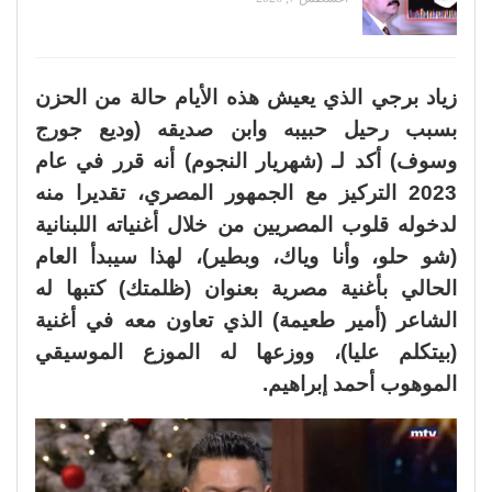
زياد برجي الذي يعيش هذه الأيام حالة من الحزن
بسبب رحيل حبيبه وابن صديقه (وديع جورج
وسوف) أكد لـ (شهريار النجوم) أنه قرر في عام
2023 التركيز مع الجمهور المصري، تقديرا منه
لدخوله قلوب المصريين من خلال أغنياته اللبنانية
(شو حلو، وأنا وياك، وبطير)، لهذا سيبدأ العام
الحالي بأغنية مصرية بعنوان (ظلمتك) كتبها له
الشاعر (أمير طعيمة) الذي تعاون معه في أغنية
(بيتكلم عليا)، ووزعها له الموزع الموسيقي
الموهوب أحمد إبراهيم.