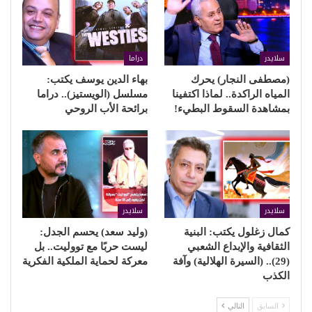
سلايدر
دراما
(مصطفى النجار) يحرك
بهاء الدين يوسف يكتب:
المياه الراكدة.. لماذا اكتفينا
مسلسل (الويستيز).. دراما
بمشاهدة السقوط البطيء!
برائحة الأب الروحي
سلايدر
سلايدر
كمال زغلول يكتب: البنية
(وليد سعد) يحسم الجدل:
الثقافية والإبداع الشعبي
ليست حربًا مع تووليت.. بل
(29).. (السيرة الهلالية) وآفة
معركة لحماية الملكية الفكرية
الكذب
السابق
التالي