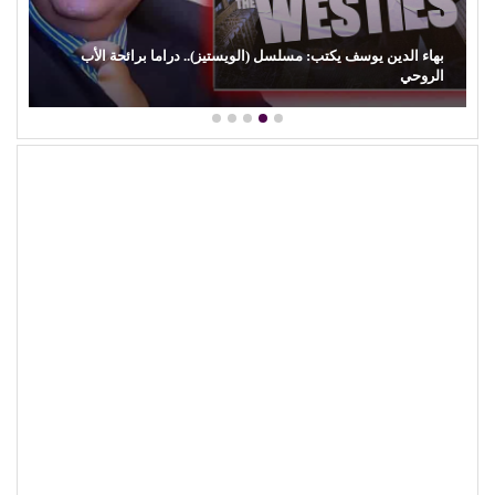
بهاء الدين يوسف يكتب: مسلسل (الويستيز).. دراما برائحة الأب
الروحي