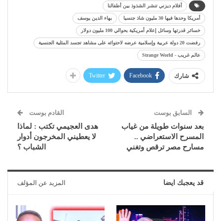
أفلام ديزني تنشر الشذوذ بين أطفالنا
أمريكا وحدها فيها 30 مليون شاذ جنسيا
بهاء الدين يوسف
خسائر قدرتها وسائل إعلام أمريكية بحوالي 100 مليون دولار
رفضت 20 دولة عربية وإسلامية عرضه لاحتوائه على مشاهد تجسد المثلية الجنسية
عالم غريب - Strange World
Twitter
Facebook
شارك
السابق بوست
القادم بوست
بعد سنوات طويلة من غياب
هدى العجيمي تكتب : لماذا
المسرح الاستعراضي ..
لا يعطيني المخرجون أدوار
مسارح مصر ترقص وتغني
الشباب ؟
قد يعجبك ايضا
المزيد عن المؤلف