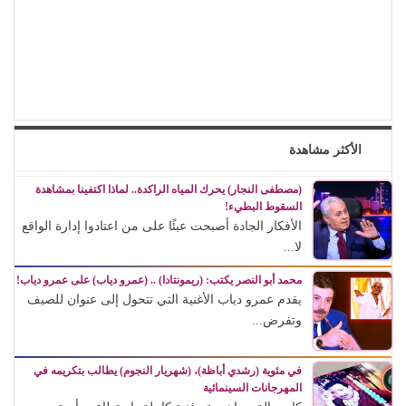
الأكثر مشاهدة
(مصطفى النجار) يحرك المياه الراكدة.. لماذا اكتفينا بمشاهدة
السقوط البطيء!
الأفكار الجادة أصبحت عبئًا على من اعتادوا إدارة الواقع
لا...
محمد أبو النصر يكتب: (ريمونتادا) .. (عمرو دياب) على عمرو دياب!
يقدم عمرو دياب الأغنية التي تتحول إلى عنوان للصيف
وتفرض...
في مئوية (رشدي أباظة)، (شهريار النجوم) يطالب بتكريمه في
المهرجانات السينمائية