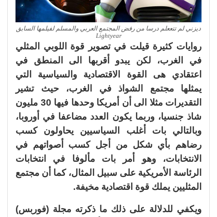
ديزني لم تتععلم درسا من رفض المجتمع العربي والمسلم لفيلمها السابق
Lightyear
روايات كثيرة قيلت في تصوير قوة اللوبي المثلي
في الغرب، لكن يبدو أقربها الى المنطق في
اعتقادي هى القوة الاقتصادية والسياسية التي
يمثلها مجتمع الشواذ في الغرب، حيث تشير
التقديرات مثلا الى أن أمريكا وحدها فيها 30 مليون
شاذ جنسيا، وربما يكون العدد مضاعفا في أوروبا،
وبالتالي بات أغلب السياسيين يحاولون كسب
رضاهم بأي شكل من أجل كسب أصواتهم في
الانتخابات، وهو أمر بات مألوفا في انتخابات
الرئاسة الأمريكية على سبيل المثال، كما أن مجتمع
المثليين يملك قوة اقتصادية مخيفة.
ويكفي للدلالة على ذلك ما ذكرته مجلة (فوربس)