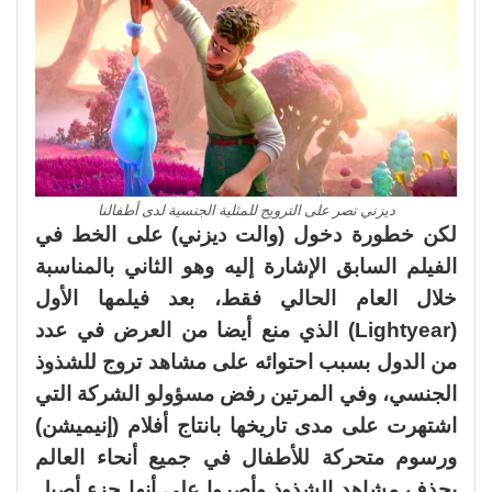
ديزني تصر على الترويج للمثلية الجنسية لدى أطفالنا
لكن خطورة دخول (والت ديزني) على الخط في
الفيلم السابق الإشارة إليه وهو الثاني بالمناسبة
خلال العام الحالي فقط، بعد فيلمها الأول
(
Lightyear
)
الذي منع أيضا من العرض في عدد
من الدول بسبب احتوائه على مشاهد تروج للشذوذ
الجنسي، وفي المرتين رفض مسؤولو الشركة التي
اشتهرت على مدى تاريخها بانتاج أفلام (
إ
نيميشن)
ورسوم متحركة للأطفال في جميع أنحاء العالم
بحذف مشاهد الشذوذ وأصروا على أنها جزء أصيل