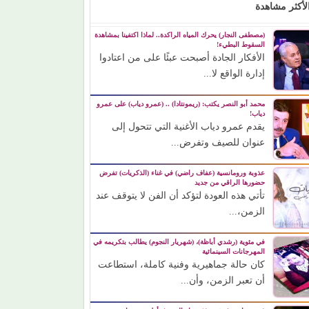
لأكثر مشاهدة
(مصطفى النجار) يحرك المياه الراكدة.. لماذا اكتفينا بمشاهدة
السقوط البطيء!
الأفكار الجادة أصبحت عبئًا على من اعتادوا
إدارة الواقع لا...
محمد أبو النصر يكتب: (ريمونتادا) .. (عمرو دياب) على عمرو
دياب!
يقدم عمرو دياب الأغنية التي تتحول إلى
عنوان للصيف وتفرض...
عذوبة ورومانسية (عفاف راضي) في غناء (الذكريات) تفرض
حضورها الراقي من جديد
تأتي هذه العودة لتؤكد أن الفن لا يتوقف عند
الزمن،...
في مئوية (رشدي أباظة)، (شهريار النجوم) يطالب بتكريمه في
المهرجانات السينمائية
كان حالة جماهيرية وفنية كاملة، استطاعت
أن تعبر الزمن، وأن...