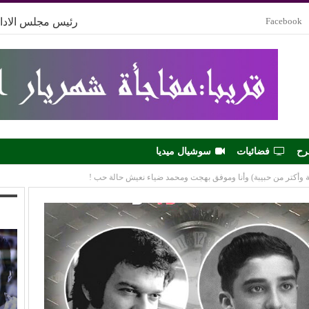
Facebook
رئيس مجلس الادار
رح
فضائيات
سوشيال ميديا
ة وأكتر من حبيبة) وأنا وموفق بهجت ومحمد ضياء نعيش حالة حب !