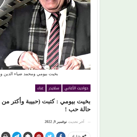
من (حمانا) إلى القلوب.. (بلقيس) تغني للأمهات في (زهر
عذوبة ورومانس
ليمون)
تفرض حضورها 
بخيت بيومي ومحمد ضياء الدين ومو
حواديت الأغاني
سلايدر
غناء
بخيت بيومي : كتبت (حبيبة وأكتر من
حالة حب !
آخر تحديث
نوفمبر 9, 2022
شارك