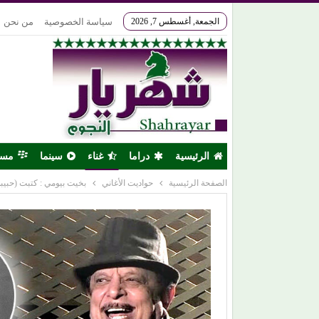
الجمعة, أغسطس 7, 2026
سياسة الخصوصية
من نحن
الرئيسية
دراما
غناء
سينما
مس
الصفحة الرئيسية
حواديت الأغاني
بخيت بيومي : كتبت (حبيب