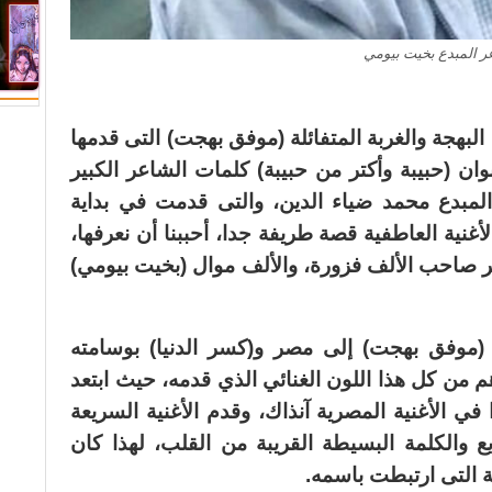
ر المبدع بخيت بيومي
بهجة والغربة المتفائلة (موفق بهجت) التى قدمها
وان (حبيبة وأكتر من حبيبة) كلمات الشاعر الكبير
لمبدع محمد ضياء الدين، والتى قدمت في بداية
بالتحديد عام 1970، لهذه الأغنية العاطفية قصة طريفة جدا، أحببنا أن نعرفها،
ير صاحب الألف فزورة، والألف موال (بخيت بيومي)
(موفق بهجت) إلى مصر و(كسر الدنيا) بوسامته
 من كل هذا اللون الغنائي الذي قدمه، حيث ابتعد
ي الأغنية المصرية آنذاك، وقدم الأغنية السريعة
يع والكلمة البسيطة القريبة من القلب، لهذا كان
 التى ارتبطت باسمه.