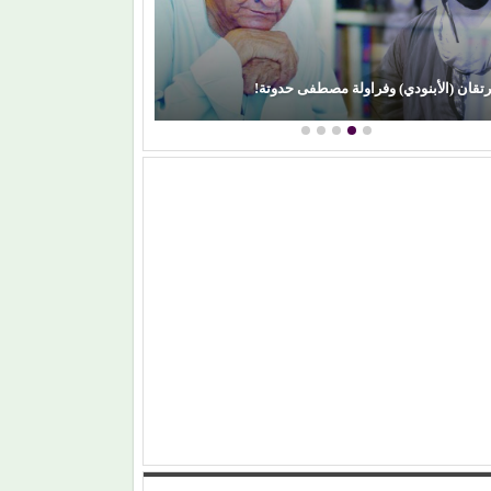
فى حدوتة!
محمود عطية يكتب: سوق (الترند) واللحم الرخيص