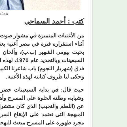
الشاع
كتب : أحمد السماحي
من الأغنيات المتميزة في مشوار صوت ال
أثناء استقراره فترة في مصر أغنية بعن
بخيت بيومي الشهير (ب.ب)، وألحان ا
السبعينات و
فدق (شهريار النجوم) باب شاعرنا الكب
وحكى لنا ظروف كتابته لهذه الأغنية.
حيث قال: في بداية السبعينات حضر 
وشبابه، وطلته الحلوة على المسرح وأهم
عن (اللطم والنحيب) الذي كان منتشرا ف
المبهجة التى تعتمد على الإيقاع السر
مجرد ظهوره على المسرح مبعث للبهجة