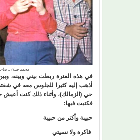
محمد ضياء .. صاحب
في هذه الفترة ربطت بيني وبينه، وبي
أذهب إليه كثيرا للجلوس معه في شقته
حي (الزمالك)، وأثناء ذلك كنت أعيش ح
فكتبت فيها:
حبيبة وأكتر من حبيبة
فاكرة ولا نسيتي