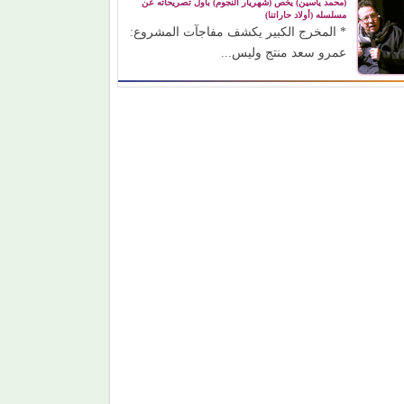
(محمد ياسين) يخص (شهريار النجوم) بأول تصريحاته عن
مسلسله (أولاد حاراتنا)
* المخرج الكبير يكشف مفاجآت المشروع:
عمرو سعد منتج وليس...