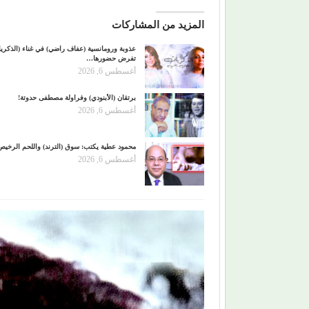
المزيد من المشاركات
عذوبة ورومانسية (عفاف راضي) في غناء (الذكري
تفرض حضورها…
أغسطس 6, 2026
برتقان (الأبنودي) وفراولة مصطفى حدوتة!
أغسطس 6, 2026
محمود عطية يكتب: سوق (الترند) واللحم الرخيص
أغسطس 6, 2026