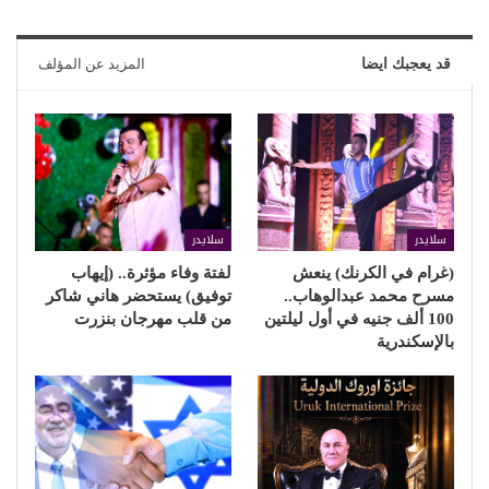
قد يعجبك ايضا
المزيد عن المؤلف
سلايدر
سلايدر
(غرام في الكرنك) ينعش
لفتة وفاء مؤثرة.. (إيهاب
مسرح محمد عبدالوهاب..
توفيق) يستحضر هاني شاكر
100 ألف جنيه في أول ليلتين
من قلب مهرجان بنزرت
بالإسكندرية