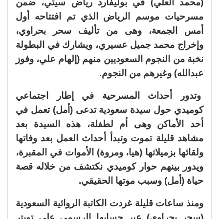
(محمد العلي) في بوليفارد رياض سيتي، ضمن
مسرحيات موسم الرياض الذي تم افتتاحه أول
أمس الجمعة، وهى من تأليف سحر بحراوي،
وإخراج محمد جميل عسيري، ويشارك في البطولة
نخبة من النجوم السعوديين منهم (إلهام علي، وفوز
عبدالله) وغيرهم من النجوم.
وتدور أحداث المسرحية في إطار اجتماعي
كوميدي حول سيدة سعودية تدعى (أمل) تعمل في
أحد الأماكن وهى أم لطفلة، هذه السيدة بعد
مشاهد قليلة تموت وتبدأ أحداث العمل بعد وفاتها
ولقائها بزميلاتها (هيا، ومروة) الأموات في المقبرة،
ويدور بينهم حوار كوميدي نكتشف من خلاله قصة
حياة (أمل) وسبب موتها الحقيقي.
ومنذ ساعات قليلة غردت الكاتبة الروائية السعودية
(سحر بحراوي) عبر حسابها الرسمي على تويتر