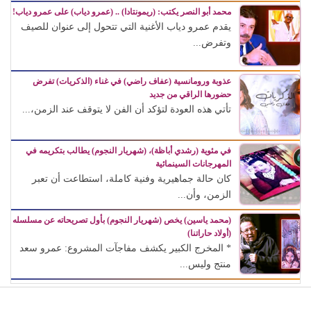
محمد أبو النصر يكتب: (ريمونتادا) .. (عمرو دياب) على عمرو دياب!
يقدم عمرو دياب الأغنية التي تتحول إلى عنوان للصيف
وتفرض...
عذوبة ورومانسية (عفاف راضي) في غناء (الذكريات) تفرض
حضورها الراقي من جديد
تأتي هذه العودة لتؤكد أن الفن لا يتوقف عند الزمن،...
في مئوية (رشدي أباظة)، (شهريار النجوم) يطالب بتكريمه في
المهرجانات السينمائية
كان حالة جماهيرية وفنية كاملة، استطاعت أن تعبر
الزمن، وأن...
(محمد ياسين) يخص (شهريار النجوم) بأول تصريحاته عن مسلسله
(أولاد حاراتنا)
* المخرج الكبير يكشف مفاجآت المشروع: عمرو سعد
منتج وليس...