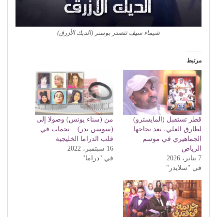
شيماء سيف تتصدر بوستر (الديك الأزرق)
مرتبط
قطر تستقبل (المايسترو)
من (سناء يونس) وصولا إلى
لطارق العلي، بعد نجاحها
(سوسن بدر) .. نجمات في
الجماهيري في موسم
قلب الدراما الخليجية
الرياض
16 سبتمبر، 2022
7 يناير، 2026
في "دراما"
في "سلايدر"