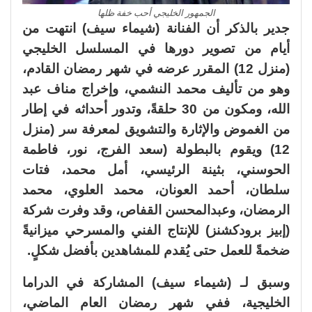
الجمهور الخليجي أحب خفة ظلها
جدير بالذكر أن الفنانة (شيماء سيف) انتهت من
أيام من تصوير دورها في المسلسل الخليجي
(منزل 12) المقرر عرضه في شهر رمضان القادم،
وهو من تأليف محمد النشمي، وإخراج مناف عبد
الله، ومكون من 30 حلقةً، وتدور أحداثه في إطار
من الغموض والإثارة والتشويق لمعرفة سر (منزل
12) ويقوم بالبطولة (سعد الفرج، نور، فاطمة
الحوسني، بثينة الرئيسي، أمل محمد، فتات
سلطان، أحمد العونان، محمد العلوي، محمد
الرمضان، وعبدالمحسن القفاص، وقد وفرت شركة
(إبيز برودكشنز) للإنتاج الفني والمسرحي ميزانيةً
ضخمةً للعمل حتى يُقدم للمشاهدين بأفضل شكلٍ.
وسبق لـ (شيماء سيف) المشاركة في الدراما
الخليجية، ففي شهر رمضان العام الماضي،