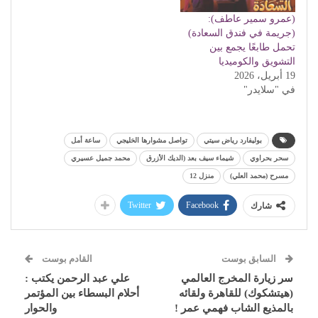
(عمرو سمير عاطف):
(جريمة في فندق السعادة)
تحمل طابعًا يجمع بين
التشويق والكوميديا
19 أبريل، 2026
في "سلايدر"
بوليفارد رياض سيتي
تواصل مشوارها الخليجي
ساعة أمل
سحر بحراوي
شيماء سيف بعد (الديك الأزرق
محمد جميل عسيري
مسرح (محمد العلي)
منزل 12
Twitter
Facebook
شارك
السابق بوست
القادم بوست
سر زيارة المخرج العالمي
علي عبد الرحمن يكتب :
(هيتشكوك) للقاهرة ولقائه
أحلام البسطاء بين المؤتمر
بالمذيع الشاب فهمي عمر !
والحوار