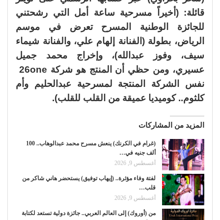
قائلة: (أخيراً مسرحية ساعة أمل التي رشحتني
للجائزة الوطنية المسرح تعرض في موسم
الرياض، بطولة (الفنانة إلهام علي، والفنانة شيماء
سيف، وفوز عبدالله)، وإخراج محمد جميل
عسيري، ومن حظي أن المنتج هو شركة 26one
نفس الشركة المنتجة لمسرحية عبدالحليم وأم
كلثوم.. كوميديا عميقة من القلب للقلب).
المزيد من المشاركات
(غرام في الكرنك) ينعش مسرح محمد عبدالوهاب.. 100
ألف جنيه في…
أغسطس 9, 2026
لفتة وفاء مؤثرة.. (إيهاب توفيق) يستحضر هاني شاكر من
قلب…
أغسطس 9, 2026
من (أوروك) إلى العالم العربي.. جائزة دولية تستعد لكتابة