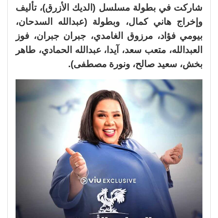
شاركت في بطولة مسلسل (الديك الأزرق)، تأليف
وإخراج هاني كمال، وبطولة (عبدالله السدحان،
بيومي فؤاد، مرزوق الغامدي، جبران جبران، فوز
العبدالله، متعب سعد، آيدا، عبدالله الحمادي، طاهر
بخش، سعيد صالح، ونورة مصطفى).