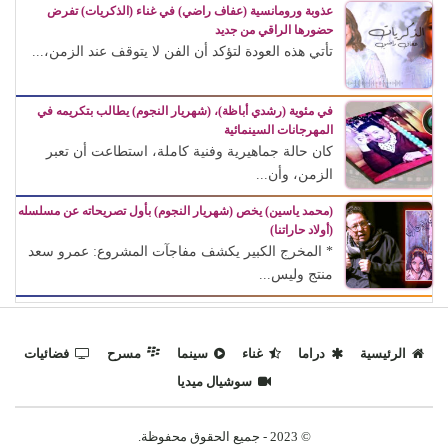
عذوبة ورومانسية (عفاف راضي) في غناء (الذكريات) تفرض
حضورها الراقي من جديد
تأتي هذه العودة لتؤكد أن الفن لا يتوقف عند الزمن،...
في مئوية (رشدي أباظة)، (شهريار النجوم) يطالب بتكريمه في
المهرجانات السينمائية
كان حالة جماهيرية وفنية كاملة، استطاعت أن تعبر
الزمن، وأن...
(محمد ياسين) يخص (شهريار النجوم) بأول تصريحاته عن مسلسله
(أولاد حاراتنا)
* المخرج الكبير يكشف مفاجآت المشروع: عمرو سعد
منتج وليس...
الرئيسية
دراما
غناء
سينما
مسرح
فضائيات
سوشيال ميديا
© 2023 - جميع الحقوق محفوظة.