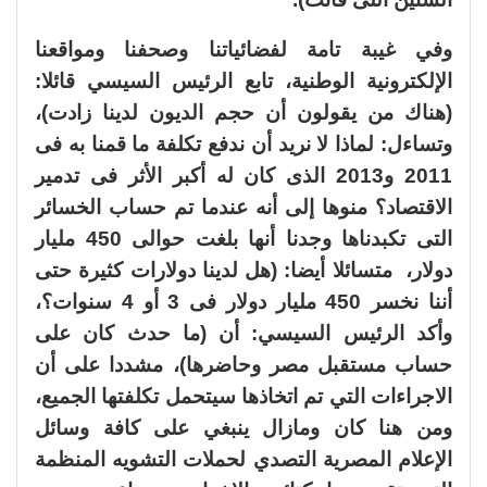
وفي غيبة تامة لفضائياتنا وصحفنا ومواقعنا
الإلكترونية الوطنية، تابع الرئيس السيسي قائلا:
(هناك من يقولون أن حجم الديون لدينا زادت)،
وتساءل: لماذا لا نريد أن ندفع تكلفة ما قمنا به فى
2011 و2013 الذى كان له أكبر الأثر فى تدمير
الاقتصاد؟ منوها إلى أنه عندما تم حساب الخسائر
التى تكبدناها وجدنا أنها بلغت حوالى 450 مليار
دولار، متسائلا أيضا: (هل لدينا دولارات كثيرة حتى
أننا نخسر 450 مليار دولار فى 3 أو 4 سنوات؟،
وأكد الرئيس السيسي: أن (ما حدث كان على
حساب مستقبل مصر وحاضرها)، مشددا على أن
الاجراءات التي تم اتخاذها سيتحمل تكلفتها الجميع،
ومن هنا كان ومازال ينبغي على كافة وسائل
الإعلام المصرية التصدي لحملات التشويه المنظمة