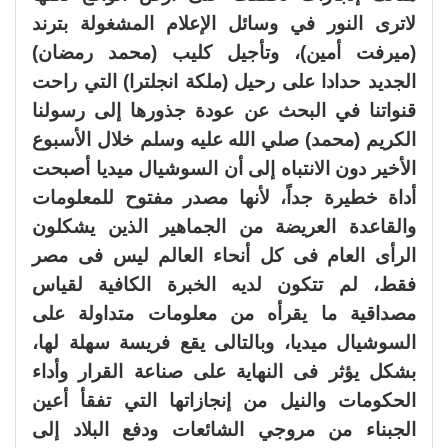
لاترى النور في وسائل الإعلام المشغولة بترند
(ميرفت أمين)، وتأجيل كليب (محمد رمضان)
الجديد حدادا على رحيل (ملكة انجلترا) التي راحت
قنواتنا في البحث عن عودة جذورها إلى رسولنا
الكريم (محمد) صلي الله عليه وسلم خلال الأسبوع
الأخير دون الانتباه إلى أن السوشيال ميديا أصبحت
أداة خطيرة جداً، لأنها مصدر مفتوح للمعلومات
والقاعدة العريضة من الجماهير الذين يشكلون
الرأى العام فى كل أنحاء العالم ليس فى مصر
فقط، لم تتكون لديه الخبرة الكافية لقياس
مصداقية ما يقرأه من معلومات متداولة على
السوشيال ميديا، وبالتالى يقع فريسة سهلة لها،
بشكل يؤثر فى النهاية على صناعة القرار وأداء
الحكومات والنيل من إنجازاتها التي تفقأ أعين
الجبناء من مروجي الشائعات ودفع البلاد إلى