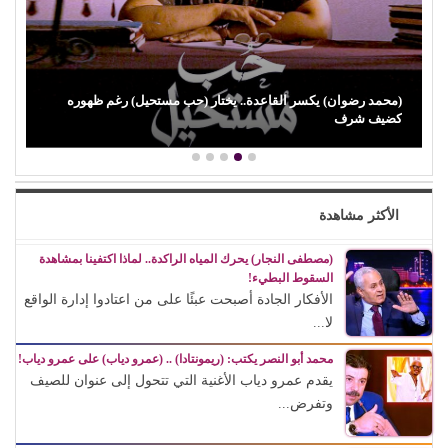
(باميلا نون) تنجو من حادث مأساوي أثناء تصوير (فيزا) ورسالة مؤثرة
لوالدتها…
الأكثر مشاهدة
(مصطفى النجار) يحرك المياه الراكدة.. لماذا اكتفينا بمشاهدة
السقوط البطيء!
الأفكار الجادة أصبحت عبئًا على من اعتادوا إدارة الواقع
لا...
محمد أبو النصر يكتب: (ريمونتادا) .. (عمرو دياب) على عمرو دياب!
يقدم عمرو دياب الأغنية التي تتحول إلى عنوان للصيف
وتفرض...