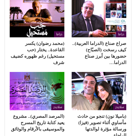
دراما
دراما
صراع صناع (الدراما العربية)..
(محمد رضوان) يكسر
كيف رسخت (الصبّاح)
القاعدة.. يختار (حب
حضورها بين أبرز صناع
مستحيل) رغم ظهوره كضيف
الدراما…
شرف
سلايدر
سلايدر
(باميلا نون) تنجو من حادث
(المرصد المصري).. مشروع
مأساوي أثناء تصوير (فيزا)
يعيد كتابة تاريخ المسرح
ورسالة مؤثرة لوالدتها
والموسيقى بالأرقام والوثائق
الراحلة