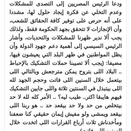
ودعا الرئيس المصريين إلى التصدى للمشكلات
وعدم التخلي عن فكرة إيجاد حلول لها، مشددا
على أنه حرص على توفير كافة الحقائق للشعب،
وأن الإنجازات لا تتحقق بجهد الحكومة فقط، ولذلك
يجب ألا ندير ظهرنا للمشكلات والتحديات، وأشار
الرئيس السيسي إلى أهمية دعم جهود الدولة وأن
يظل المواطنين في ظهر البلد التي يعيشون فيها،
مضيفا: (يجب ألا تصيبنا حملات التشكيك بالإحباط
.. البلاد اللى بتروح يمكن مترجعش وبالتالي اللى
بيتعمل خلال السنين اللى فاتت وحجم الجهد لله
اللى بيتبذل في السنتين تلاتة واللى جايين التشكيك
فيهم هايبقا اكتر.. طيب ليه؟ .. الأمر كله لله لا حد
بيتخلص من حد ولا حد بيقعد حد .. هو ربنا اللى
بيقعد ويمشى ولو مفيش إيمان حقيقي كنا ضعفنا
ومأخدناش تلات أرباع القرارات اللى اتخدت خلال
السنين اللى فاتت).