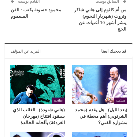
السابق بوست
القادم بوست
من أم كلثوم إلى هاني شاكر
محمود حسونة يكتب : الفن
وثروت (شهريار النجوم)
المسموم
ينشر أشهر 10 أغنيات عن
الحج
قد يعجبك ايضا
المزيد عن المؤلف
سلايدر
سلايدر
(بعد الليل).. هل يقدم (محمد
(هاني شنودة).. الغائب الذي
الشرنوبي) أهم محطة في
سيقود افتتاح (مهرجان
مشواره الفني؟
الغردقة) بألحانه الخالدة