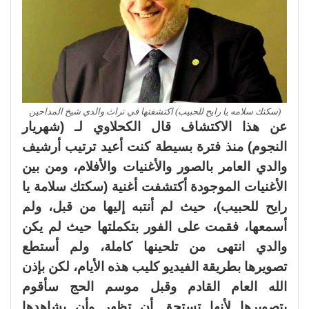
(سكتك سلامه يا رايح للحبيب) اكتشفتها في تراث والدي شيخ المداحين
عن هذا الاكتشاف قال الكحلاوي لـ (شهريار
النجوم) منذ فترة بسيطة كنت أعيد ترتيب أرشيف
والدي العامر بالصور والأغنيات والأفلام، ومن بين
الأغنيات الموجودة أكتشفت أغنية (سكتك سلامة يا
رايح للحبيب)، حيث لم أنتبه إليها من قبل، ولم
أسمعها، فقمت على الفور بتكملتها حيث لم يكن
والدي انتهى من تلحينها كاملة، ولم أستطع
تصويرها بطريقة الفيديو كليب هذه الأيام، لكن بإذن
الله العام القادم وقبل موسم الحج سأقوم
بتصويرها لأنها تستحق أن تظهر وأن يشاهدها