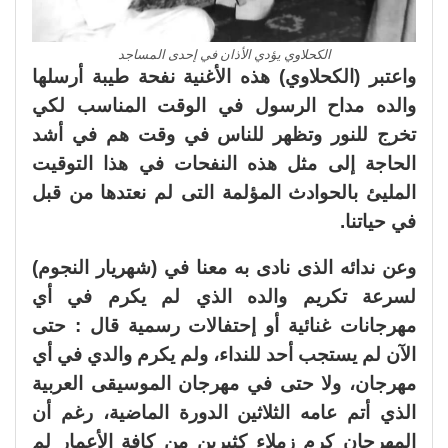
الكحلاوي يؤدي الأذان في إحدى المساجد
واعتبر (الكحلاوي) هذه الأغنية نفحة طيبة أرسلها
والده مداح الرسول في الوقت المناسب لكي
تخرج للنور وتظهر للناس في وقت هم في أشد
الحاجة إلى مثل هذه النفحات في هذا التوقيت
المليئ بالحوادث المؤلمة التى لم نعتدها من قبل
في حياتنا.
وعن ندائه الذى نادى به معنا في (شهريار النجوم)
لسرعة تكريم والده الذي لم يكرم في أي
مهرجانات غنائية أو إحتفالات رسمية قال : حتى
الآن لم يستجب أحد للنداء، ولم يكرم والدي في أي
مهرجان، ولا حتى في مهرجان الموسيقى العربية
الذي أتم عامه الثلاثين الدورة الماضية، رغم أن
المهرجان كرم زملاء كثيرين من كافة الأعمار لم