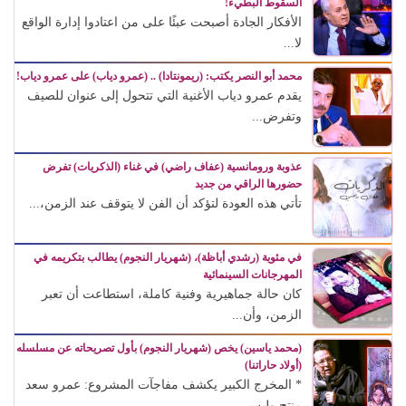
السقوط البطيء!
الأفكار الجادة أصبحت عبئًا على من اعتادوا إدارة الواقع
لا...
محمد أبو النصر يكتب: (ريمونتادا) .. (عمرو دياب) على عمرو دياب!
يقدم عمرو دياب الأغنية التي تتحول إلى عنوان للصيف
وتفرض...
عذوبة ورومانسية (عفاف راضي) في غناء (الذكريات) تفرض
حضورها الراقي من جديد
تأتي هذه العودة لتؤكد أن الفن لا يتوقف عند الزمن،...
في مئوية (رشدي أباظة)، (شهريار النجوم) يطالب بتكريمه في
المهرجانات السينمائية
كان حالة جماهيرية وفنية كاملة، استطاعت أن تعبر
الزمن، وأن...
(محمد ياسين) يخص (شهريار النجوم) بأول تصريحاته عن مسلسله
(أولاد حاراتنا)
* المخرج الكبير يكشف مفاجآت المشروع: عمرو سعد
منتج وليس...