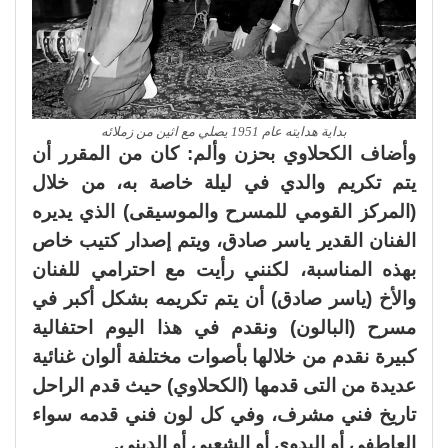
بداية هدايته عام 1951 يصلي مع اثين من زملائه
وأضاف الكحلاوي بحزن وألم: كان من المقرر أن
يتم تكريم والدي في ليلة خاصة به، من خلال
(المركز القومي للمسرح والموسيقى) الذي يديره
الفنان القدير ياسر صادق، ويتم إصدار كتيب خاص
بهذه المناسبة، لكنني رأيت مع احترامي للفنان
والأخ (ياسر صادق) أن يتم تكريمه بشكل أكبر في
مسرح (البالون) ونقدم في هذا اليوم احتفالية
كبيرة نقدم من خلالها بأصوات مختلفة ألوان غنائية
عديدة من التى قدمها (الكحلاوي) حيث قدم الراحل
تاريخ فني مشرف، وفي كل لون فني قدمه سواء
العاطفي أو البدوي أو الشعبي أو الديني.