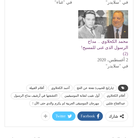
في "سلايدر"
في "غناء"
محمد الكحلاوي .. مداح
الرسول الذى غنى للمسيح!
(2)
2 أغسطس، 2020
في "سلايدر"
(يارايح للحبيب) نفحة عن الحج
أحمد الكحلاوي
أفلام القبيلة
أفلام الكحلاوي
أول نقيب لنقابة الموسيقيين
اكتشفتها في أرشيف مداح الرسول
عبدالفتاح شلبي
مهرجان الموسيقى العربية لم يكرم والدي حتى الآن !
Twitter
Facebook
شارك