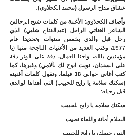
عشاق مداح الرسول (محمد الكحلاوي).
وأضاف الكحلاوي: الأغنية من كلمات شيخ الزجالين
الشاعر الغنائي الراحل (عبدالفتاح شلبي) الذي
رحل قبل والدي بخمس سنوات وتحديدا عام
1977، وكتب العديد من الأغنيات الناجحة منها (يا
مؤمنيين بالله، واحنا العمال، دقة على الوتر دقة
على السندان، نويت ابوح لك بآلامي) وغيرها، كما
كتب أغاني حوالي 18 فيلما، وتقول كلمات أغنيته
(سكتك سلامة يا رايح للحبيب) التى أهداها لوالدي
قبل رحيله:
سكتك سلامه يا رايح للحبيب
السلام أمانة واللقاء نصيب
النبي حبيبك، يا رايح للحبيب