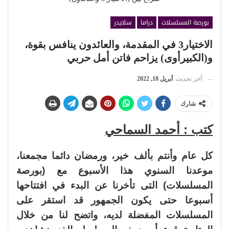
بورصة المسلسلات
دراما
سلايدر
الاختيار3 في المقدمة، والعائدون ينافس بقوة،
و(الكبيرأوى) يزاحم فاتن أمل حربي
آخر تحديث
أبريل 18, 2022
شارك
كتب : أحمد السماحي
كل عام وأنتم بألف خير، ورمضان دائما مجمعنا،
موعدنا السنوي هذا الأسبوع مع (بورصة
المسلسلات) التى تأخرنا عن البدء في افتتاحها
أسبوعا حتى يكون الجمهور قد استقر على
المسلسلات المفضلة لديه، واتضح لنا من خلال