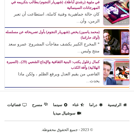
في مئوية (رشدي أباظة)، (شهريار النجوم) يطالب بتكريمه في
المهرجانات السينمائية
كان حالة جماهيرية وفنية كاملة، استطاعت أن تعبر
الزمن، وأن...
(محمد ياسين) يخص (شهريار النجوم) بأول تصريحاته عن مسلسله
(أولاد حاراتنا)
* المخرج الكبير يكشف مفاجآت المشروع: عمرو سعد
منتج وليس...
كمال زغلول يكتب: البنية الثقافية والإبداع الشعبي (29).. (السيرة
الهلالية) وآفة الكذب
القاضي من يقيم العدل ويرفع الظلم ، ولكن ماذا
يحدث...
الرئيسية
دراما
غناء
سينما
مسرح
فضائيات
سوشيال ميديا
© 2023 - جميع الحقوق محفوظة.