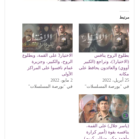
مرتبط
بطلوع الروح ينافس
الاختيار3 على القمة، وبطلوع
(الاختيار3)، وتراجع (الكبير
الروح، والكبير، وجزيرة
أووي) والعائدون يحافظ على
غمام نافسوا على المراكز
مكانه
الأولى
25 أبريل، 2022
2 مايو، 2022
في "بورصة المسلسلات"
في "بورصة المسلسلات"
(ياسر جلال) على القمة،
ينافسه بقوة (أمير كرارة
وأحمد مكي ونيللي كريم)