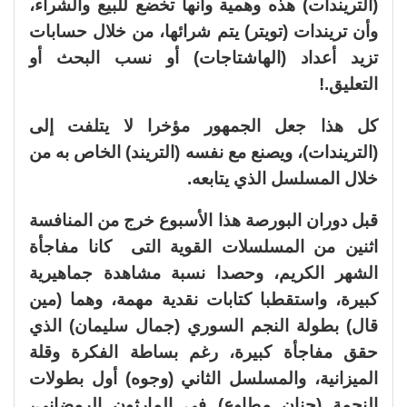
(التريندات) هذه وهمية وأنها تخضع للبيع والشراء،
وأن تريندات (تويتر) يتم شرائها، من خلال حسابات
تزيد أعداد (الهاشتاجات) أو نسب البحث أو
التعليق.!
كل هذا جعل الجمهور مؤخرا لا يتلفت إلى
(التريندات)، ويصنع مع نفسه (التريند) الخاص به من
خلال المسلسل الذي يتابعه.
قبل دوران البورصة هذا الأسبوع خرج من المنافسة
اثنين من المسلسلات القوية التى كانا مفاجأة
الشهر الكريم، وحصدا نسبة مشاهدة جماهيرية
كبيرة، واستقطبا كتابات نقدية مهمة، وهما (مين
قال) بطولة النجم السوري (جمال سليمان) الذي
حقق مفاجأة كبيرة، رغم بساطة الفكرة وقلة
الميزانية، والمسلسل الثاني (وجوه) أول بطولات
النجمة (حنان مطاوع) في المارثون الرمضاني،