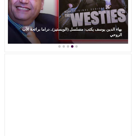
كمال زغلول يكتب: البنية الثقافية والإبداع الشعبي (29).. (السيرة
الهلالية) وآفة…