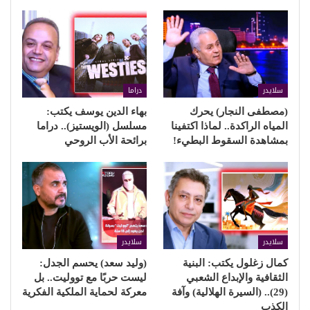
سلايدر
دراما
(مصطفى النجار) يحرك
بهاء الدين يوسف يكتب:
المياه الراكدة.. لماذا اكتفينا
مسلسل (الويستيز).. دراما
بمشاهدة السقوط البطيء!
برائحة الأب الروحي
سلايدر
سلايدر
كمال زغلول يكتب: البنية
(وليد سعد) يحسم الجدل:
الثقافية والإبداع الشعبي
ليست حربًا مع تووليت.. بل
(29).. (السيرة الهلالية) وآفة
معركة لحماية الملكية الفكرية
الكذب