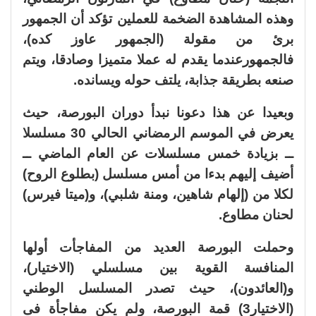
وهذه المشاهدة الضخمة للعملين تؤكد أن الجمهور
برئ من مقولة (الجمهور عاوز كده)،
فالجمهورعندما يقدم له عملا متميزا وصادقا، ويتم
صنعه بطريقة جذابة، يلتف حوله ويسانده.
وبعيدا عن هذا دعونا نبدأ دوران البورصة، حيث
يعرض في الموسم الرمضاني الحالي 30 مسلسلا
ــ بزيادة خمس مسلسلات عن العام الماضي ــ
أضيف إليهم بدءا من أمس مسلسل (بطلوع الروح)
لكلا من (إلهام شاهين، ومنة شلبي)، و(ميتا فيرس)
لحنان مطاوع.
وحملت البورصة العديد من المفاجأت أولها
المنافسة القوية بين مسلسلي (الاختيار)،
و(العائدون)، حيث تصدر المسلسل الوطني
(الاختيار3) قمة البورصة، ولم يكن مفاجأة فى