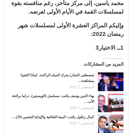
محمد ياسين، إلى مركز متأخر، رغم منافسته بقوة
لمسلسلات القمة في الأيام الأولى لعرضه.
وإليكم المراكز العشرة الأولى لمسلسلات شهر
رمضان 2022:
1ــ الاختيار3
المزيد من المشاركات
(مصطفى النجار) يحرك المياه الراكدة.. لماذا اكتفينا
بمشاهدة…
أغسطس 5, 2026
بهاء الدين يوسف يكتب: مسلسل (الويستيز).. دراما برائحة
الأب…
أغسطس 5, 2026
كمال زغلول يكتب: البنية الثقافية والإبداع الشعبي (29)..…
أغسطس 5, 2026