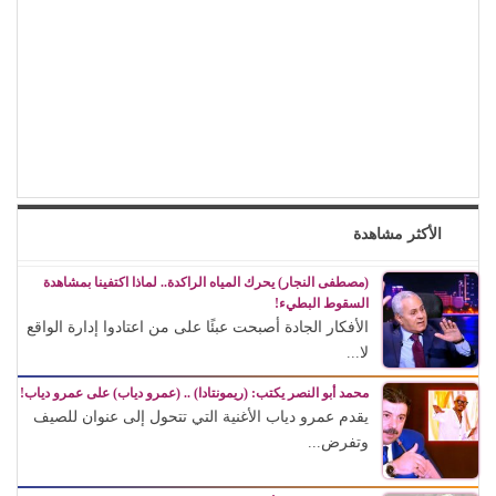
الأكثر مشاهدة
(مصطفى النجار) يحرك المياه الراكدة.. لماذا اكتفينا بمشاهدة
السقوط البطيء!
الأفكار الجادة أصبحت عبئًا على من اعتادوا إدارة الواقع
لا...
محمد أبو النصر يكتب: (ريمونتادا) .. (عمرو دياب) على عمرو دياب!
يقدم عمرو دياب الأغنية التي تتحول إلى عنوان للصيف
وتفرض...