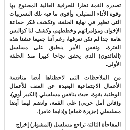
تصدره القمة نظرا للحرفية العالية المصنوع بها
وقوة الأداء التمثيلي، وأقوى ما فيه تلك التسربيات
التى تظهر في نهاية الحلقة، وتكشف فكر جماعة
الإخوان ومؤامراتهم وخططهم، وكشف لنا كواليس
هامة جدا لم نكن نعرفها، رغم أننا جميعا عشنا هذه
الفترة، ونفس الأمر ينطبق على مسلسل
(العائدون) الذي يحقق نجاحا كبيرا منذ الحلقة
الأولى.
من الملاحظات التى لاحظناها أيضا منافسة
الأعمال الاجتماعية البعيدة عن العنف للأعمال
الوطنية بقوة، حيث ينافس مسلسلي (الكبير أوي)،
و(فاتن أمل حربي) على القمة، وانضم لهما أيضا
مسلسلي (جزيرة غمام) و(دايما عامر).
المفاجأة الثالثة تراجع مسلسل (المشوار) إخراج