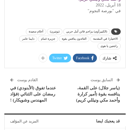
18 أبريل، 2022
في "بورصة النجوم"
(الكبيرأوى) يزاحم فاتن أمل حربي
(يوتيرن)
أحلام سعيدة
الاختيار3 في المقدمة
العائدون ينافس بقوة
جزيرة غمام
دايما عامر
راجعين يا هوى
Twitter
Facebook
شارك
السابق بوست
القادم بوست
(ياسر جلال) على القمة،
عندما تفوق (الأبنودي) في
ينافسه بقوة (أمير كرارة
رمضان على الثنائي (فؤاد
وأحمد مكي ونيللي كريم)
المهندس وشويكار) !
قد يعجبك ايضا
المزيد عن المؤلف