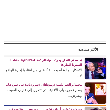
الأكثر مشاهدة
(مصطفى النجار) يحرك المياه الراكدة.. لماذا اكتفينا بمشاهدة
السقوط البطيء!
الأفكار الجادة أصبحت عبئًا على من اعتادوا إدارة الواقع
لا...
محمد أبو النصر يكتب: (ريمونتادا) .. (عمرو دياب) على عمرو دياب!
يقدم عمرو دياب الأغنية التي تتحول إلى عنوان للصيف
وتفرض...
في مئوية (رشدي أباظة)، (شهريار النجوم) يطالب بتكريمه في