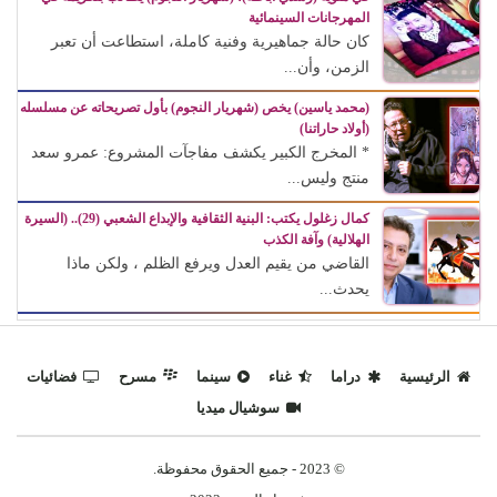
المهرجانات السينمائية
كان حالة جماهيرية وفنية كاملة، استطاعت أن تعبر
الزمن، وأن...
(محمد ياسين) يخص (شهريار النجوم) بأول تصريحاته عن مسلسله
(أولاد حاراتنا)
* المخرج الكبير يكشف مفاجآت المشروع: عمرو سعد
منتج وليس...
كمال زغلول يكتب: البنية الثقافية والإبداع الشعبي (29).. (السيرة
الهلالية) وآفة الكذب
القاضي من يقيم العدل ويرفع الظلم ، ولكن ماذا
يحدث...
الرئيسية
دراما
غناء
سينما
مسرح
فضائيات
سوشيال ميديا
© 2023 - جميع الحقوق محفوظة.