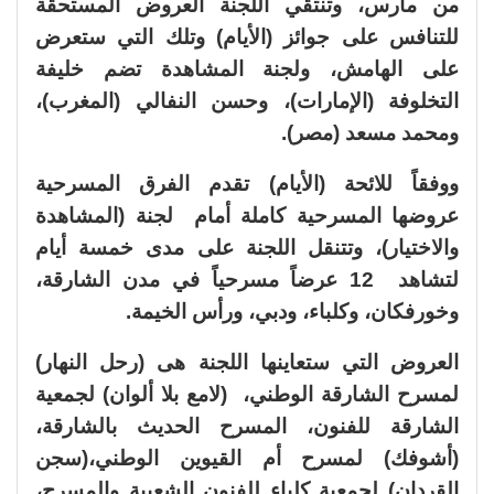
من مارس، وتنتقي اللجنة العروض المستحقة
للتنافس على جوائز (الأيام) وتلك التي ستعرض
على الهامش، ولجنة المشاهدة تضم خليفة
التخلوفة (الإمارات)، وحسن النفالي (المغرب)،
ومحمد مسعد (مصر).
ووفقاً للائحة (الأيام) تقدم الفرق المسرحية
عروضها المسرحية كاملة أمام لجنة (المشاهدة
والاختيار)، وتتنقل اللجنة على مدى خمسة أيام
لتشاهد 12 عرضاً مسرحياً في مدن الشارقة،
وخورفكان، وكلباء، ودبي، ورأس الخيمة.
العروض التي ستعاينها اللجنة هى (رحل النهار)
لمسرح الشارقة الوطني، (لامع بلا ألوان) لجمعية
الشارقة للفنون، المسرح الحديث بالشارقة،
(أشوفك) لمسرح أم القيوين الوطني،(سجن
القردان) لجمعية كلباء للفنون الشعبية والمسرح،