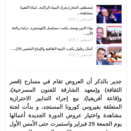
(مصطفى النجار) يحرك المياه الراكدة.. لماذا اكتفينا
بمشاهدة…
أغسطس 5, 2026
بهاء الدين يوسف يكتب: مسلسل (الويستيز).. دراما برائحة
الأب…
أغسطس 5, 2026
كمال زغلول يكتب: البنية الثقافية والإبداع الشعبي (29)..…
أغسطس 5, 2026
جدير بالذكر أن العروض تقام في مسارح (قصر
الثقافة) و(معهد الشارقة للفنون المسرحية)،
و(قاعة أفريقيا)، مع إجراء التدابير الاحترازية
المتعلقة بفيروس كورونا المستجد، و بدأت لجنة
مشاهدة واختيار عروض الدورة الجديدة أعمالها
يوم الجمعة 25 فبراير واستمرت حتى الأمس الأول