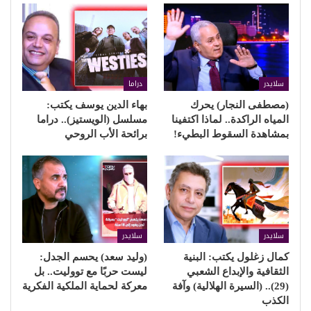
سلايدر
دراما
(مصطفى النجار) يحرك
بهاء الدين يوسف يكتب:
المياه الراكدة.. لماذا اكتفينا
مسلسل (الويستيز).. دراما
بمشاهدة السقوط البطيء!
برائحة الأب الروحي
سلايدر
سلايدر
كمال زغلول يكتب: البنية
(وليد سعد) يحسم الجدل:
الثقافية والإبداع الشعبي
ليست حربًا مع تووليت.. بل
(29).. (السيرة الهلالية) وآفة
معركة لحماية الملكية الفكرية
الكذب