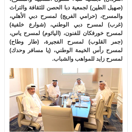
(صهيل الطين) لجمعية دبا الحصن للثقافة والتراث
والمسرح، (حرامي الفريج) لمسرح دبي الأهلي،
(غرب) لمسرح دبي الوطني، (شوارع خلفية)
لمسرح خورفكان للفنون، (الياثوم) لمسرح ياس،
(جمر القلوب) لمسرح الفجيرة، (طار وطاح)
لمسرح رأس الخيمة الوطني، (يا مسافر وحدك)
لمسرح زايد للمواهب والشباب.