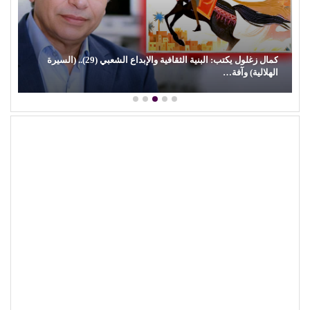
كمال زغلول يكتب: البنية الثقافية والإبداع الشعبي (29).. (السيرة
الهلالية) وآفة…