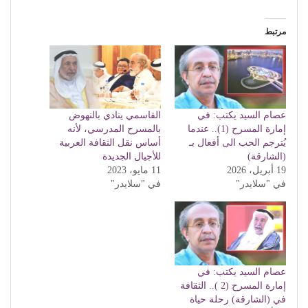
مرتبط
عصام السيد يكتب: في
القاسمي ينادي بالنهوض
إمارة المسرح (1).. عندما
بالمسرح المدرسي، لأنه
يُترجم الحب الى أفعال بـ
أساس نقل الثقافة العربية
(الشارقة)
للأجيال الجديدة
19 أبريل، 2026
11 مايو، 2023
في "سلايدر"
في "سلايدر"
عصام السيد يكتب: في
إمارة المسرح (2 ).. الثقافة
في (الشارقة) رحلة حياة