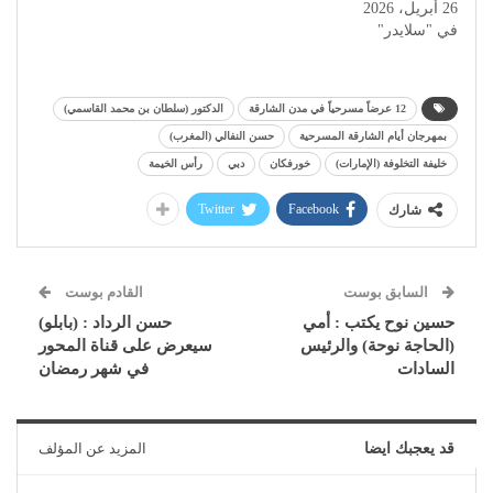
26 أبريل، 2026
في "سلايدر"
12 عرضاً مسرحياً في مدن الشارقة
الدكتور (سلطان بن محمد القاسمي)
بمهرجان أيام الشارقة المسرحية
حسن النفالي (المغرب)
خليفة التخلوفة (الإمارات)
خورفكان
دبي
رأس الخيمة
Twitter
Facebook
شارك
السابق بوست
القادم بوست
حسين نوح يكتب : أمي
حسن الرداد : (بابلو)
(الحاجة نوحة) والرئيس
سيعرض على قناة المحور
السادات
في شهر رمضان
قد يعجبك ايضا
المزيد عن المؤلف