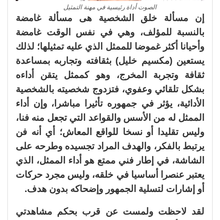
الصوت أداة رئيسية في مهنة التمثيل
إن مسألة خلق الشخصية هى مسألة غامضة
بالنسبة للمؤلف، وهي في نفس الوقت غامضة
وأحيانا أكثر غموضا للممثل الذي عليه تمثيلها؛ لذلك
يستعين (مكسيم خليل) بثقافته وتجاربه بمساعدة
ثقافة وتجربة المخرج، وهو كممثل يتقن أداءه
بشكل تلقائي وعفوي، فتزدوج شخصيته بالشخصية
الأدائية، يؤثر في جمهوره تأثيرا مباشرا، وإن أداء
الممثل له من الأسس والقواعد التي تجعل منه فنا،
وليس تقليدا أو نسخا للواقع المعاش؛ أي أنه فن
يرتبط بالفكر، والهدف المراد تجسيده وطرحه على
الشاشة، في إطار فني ممتع هو أداء الممثل، الذي
يعتبر عنصرا أساسيا في خلقه، وليس مجرد حركات
أو إشارات لتسلية الجمهور وإضحاكه بدون هدف.
لقد لاحظت ولمست عن قرب بحكم مشاهدتي