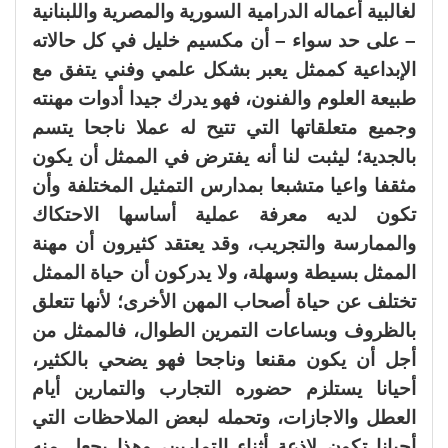
لغالبية أعماله الدرامية السورية والمصرية واللبنانية
– على حد سواء – أن مكسيم خليل في كل حالاته
الإبداعية كممثل يعبر بشكل علمي وفني يتفق مع
طبيعة العلوم والفنون، فهو يدرك جيدا أدوات مهنته
وجميع متعلقاتها التي تتيح له عملا ناجحا يتسم
بالجدية؛ ليثبت لنا أنه يفترض في الممثل أن يكون
مثقفا واعيا متشبعا بمدارس التمثيل المختلفة وأن
تكون لديه معرفة عملية أساسها الاحتكاك
والممارسة والتجريب، وقد يعتقد كثيرون أن مهنة
الممثل بسيطة وسهلة، ولا يدركون أن حياة الممثل
تختلف عن حياة أصحاب المهن الأخرى؛ لأنها تتعلق
بالظروف وبساعات التمرين الطوال، فالممثل من
أجل أن يكون مقنعا وناجحا فهو يضحي بالكثير،
أحيانا يستلزم حضوره التجارب والتمارين أيام
العطل والاجازات، وتحمله لبعض الملاحظات التي
أحيانا تكون لاذعة أثناء التمارين، وهذا يجعل منه