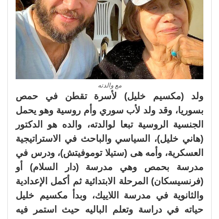
مع والدته
ولد (مكسيم خليل) لأسرة تقطن في حمص
بسوريا، وقد ولد لأب سوري وأم روسية وهو يحمل
الجنسية الروسية تبعا لوالدته، والده هو الدكتور
(هاني خليل)، السياسي والباحث في الاستراتيجية
العسكرية، وأمه هى (ستيلا توموفيتش)، ودرس في
مدرسة بحمص وهي مدرسة (دار السلام) أو
(فرنسيسكان) المرحلة الابتدائية ثم أكمل الإعدادية
والثانوية في مدرسة اللاييك، وبدأ مكسيم خليل
حياته في دراسة وتعلم الباليه حيث استمر فيه