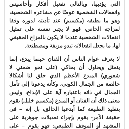
التي يؤديها، وبالتالي تفعيل أفكار وأحاسيس
وانفعالات الشخصية عوضًا عن مشاعره الشخصية،
وهو ما يطبقه (مكسيم) عند تأديته لدوره وفقا
لمزاجه الخاص، فهو لا يجبر نفسه على تمثيل
انفعالات الشخصية عندما لا يكون بالمزاج الحقيقي
لها، ما يجعل انفعالاته تبدو مزيفة ومصطنعة.
لا يعرف عوام الناس أن الفنان حينما يبدع، إنما
يتمثل ويحاول أن يحاكي (على نحو ضمني لا
شعوري) المبدع الأعظم الذي خلق لنا أشكالا
خالصة من الجمال الكوني، وكأنه يدعونا إلى تأمل
الجمال في ذاته باعتباره آية على الإبداع، وليس
معنى ذلك أن الفنان أو المبدع (مكسيم خليل) يقوم
بتقليد الطبيعة كما أبدعها الخالق، بل إنه – في
حقيقة الأمر- يقوم بإجراء تعديلات جوهرية على
المشهد أو الموقف الطبيعي: فهو يقوم – على