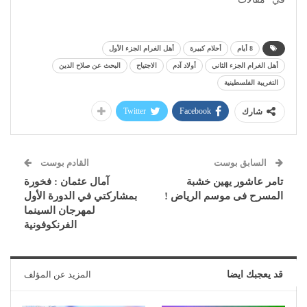
8 أيام
أحلام كبيرة
أهل الغرام الجزء الأول
أهل الغرام الجزء الثاني
أولاد آدم
الاجتياح
البحث عن صلاح الدين
التغريبة الفلسطينية
Twitter
Facebook
شارك
السابق بوست
القادم بوست
تامر عاشور يهين خشبة
آمال عثمان : فخورة
المسرح فى موسم الرياض !
بمشاركتي في الدورة الأول
لمهرجان السينما
الفرنكوفونية
قد يعجبك ايضا
المزيد عن المؤلف