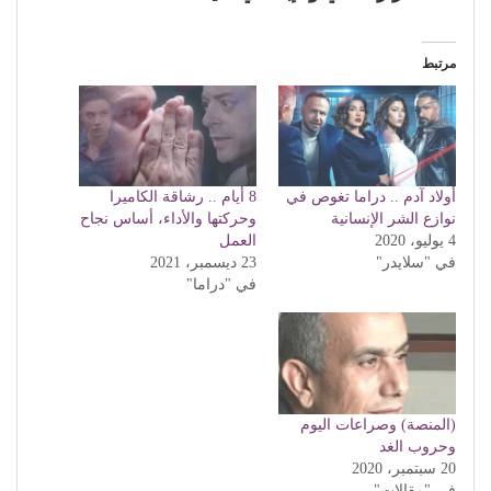
مرتبط
أولاد آدم .. دراما تغوص في
8 أيام .. رشاقة الكاميرا
نوازع الشر الإنسانية
وحركتها والأداء، أساس نجاح
4 يوليو، 2020
العمل
في "سلايدر"
23 ديسمبر، 2021
في "دراما"
(المنصة) وصراعات اليوم
وحروب الغد
20 سبتمبر، 2020
في "مقالات"