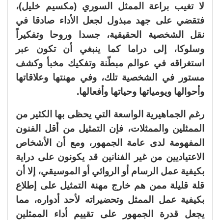
لا تغيب براعة الممثل السوري (مكسيم خليل)،
فتقضي على جهد مبذول لجعل الأداء صادقا في
نقل الشخصية الحقيقية، جسدا وروحا وتفكيراً
وسلوكا، إلى دراما كما ينبغي أن تكون عبر
استغراقه في عوالم مبطّنة وتفكيك مخبأ وكشف
مستور في الشخصية تلك، وفي مهنتها وعلاقاتها
وأحوالها ويومياتها وحياتها وأفعالها.
رغم الجماهيرية الواسعة التي يحظى بها الكثير من
الممثلين والممثلات، فإن التمثيل من أقل الفنون
المفهومة لدى عامة الجمهور، ومع أن الأشخاص
الاعتياديين من غير الفنانين قد يكونون على دراية
بكيفية عمل الرسام أو الروائي أو الموسيقي، إلا أن
قلة قليلة ممن هم خارج مهنة التمثيل على إطلاع
بكيفية عمل الممثل وتحضيراته لأحد أدواره، مما
يجعل قدرة الجمهور على تقييم أداء الممثلين