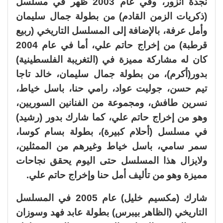
نجدة أنزور، وفي عام 2003 ظهر في مسلسل
(ذكريات الزمن القادم) من بطولة جمال سليمان
وأمل عرفة، بالإضافة إلى المسلسل التاريخي (ربيع
قرطبة) من إخراج حاتم علي، أما في عام 2004
كان له مشاركة مميزة في (التغريبة الفلسطينية)
بدور(أكرم)، من بطولة جمال سليمان، خالد تاجا
تيم حسن، جوليت عواد، رامي حنا، باسل خياط،
نسرين طافش، ومجموعة من الفنانين السوريين،
وهو من إخراج حاتم علي، كما شارك بدور (رشيد)
في مسلسل (أحلام كبيرة)، بطولة بسام كوسا،
سمر سامي، باسل خياط وغيرهم من الممثلين،
ولايزال هذا المسلسل حتى اليوم يحقق نجاحات
مميزة وهو من تأليف أمل حنا وإخراج حاتم علي.
شارك (مكسيم خليل) عام 2005 في المسلسل
التاريخي (الظاهر بيبرس) بطولة عابد فهد وسوزان