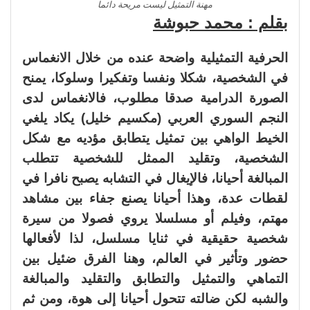
مهنة التمثيل ليست مريحة دائما
بقلم : محمد حبوشة
الحرفية التمثيلية واضحة عنده من خلال الانغماس
في الشخصية، شكلا ونفسا وتفكيرا وسلوكا، يمنح
الصورة الدرامية صدقا مطلوب، فالانغماس لدى
النجم السوري العربي (مكسيم خليل) يكاد يلغي
الخيط الواهي بين تمثيل يتطابق مؤديه مع شكل
الشخصية، وتقليد الممثل للشخصية تتطلب
المبالغة أحيانا، فالإيغال في التشابه يصبح نافرا في
لقطات عدة، وهذا أحيانا يصنع جفاء بين مشاهد
مهتم، وفيلم أو مسلسلا يروي فصولا من سيرة
شخصية حقيقية في ثنايا مسلسل، لذا لأفعالها
حضور وتأثير في العالم، وهنا الفرق ضئيل بين
التماهي والتمثيل والتطابق والتقليد والمبالغة
والشبه لكن ضالته تتحول أحيانا إلى هوة، ومن ثم