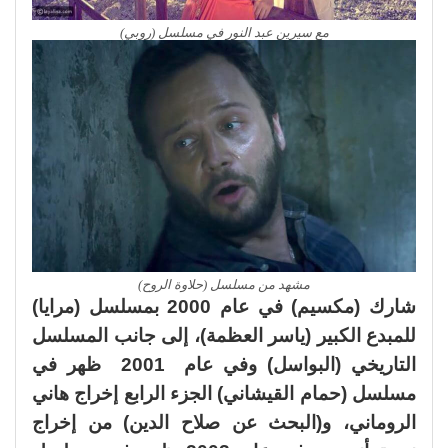
مع سيرين عبد النور في مسلسل (روبي)
مشهد من مسلسل (حلاوة الروح)
شارك (مكسيم) في عام 2000 بمسلسل (مرايا)
للمبدع الكبير (ياسر العظمة)، إلى جانب المسلسل
التاريخي (البواسل) وفي عام 2001 ظهر في
مسلسل (حمام القيشاني) الجزء الرابع إخراج هاني
الروماني، و(البحث عن صلاح الدين) من إخراج