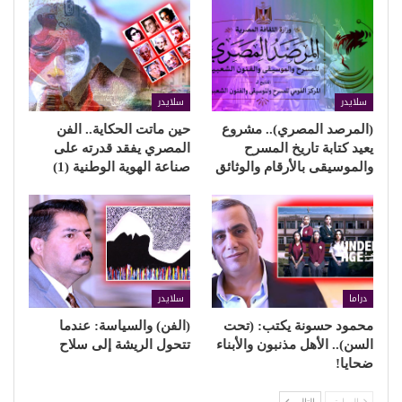
سلايدر
سلايدر
(المرصد المصري).. مشروع
حين ماتت الحكاية.. الفن
يعيد كتابة تاريخ المسرح
المصري يفقد قدرته على
والموسيقى بالأرقام والوثائق
صناعة الهوية الوطنية (1)
دراما
سلايدر
محمود حسونة يكتب: (تحت
(الفن) والسياسة: عندما
السن).. الأهل مذنبون والأبناء
تتحول الريشة إلى سلاح
ضحايا!
السابق
التالي