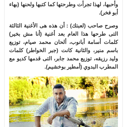
وأحبها، لهذا تجرأت وطرحتها كما كتبها ولحنها (بهاء
أبو فخر).
وصرح صاحب (لعبتك) : أن هذه هى الأغنية الثالثة
التى طرحها هذا العام بعد أغنية (أنا مش بخير)
كلمات أسامة أبانوب، ألحان محمد صيام، توزيع
باسم منير، والثانية كانت (جبر الخواطر) كلمات
وليد رزيقه، توزيع محمد جابر، التى قدمها كديو مع
المطرب البدوي (أمطير بوخشيم).