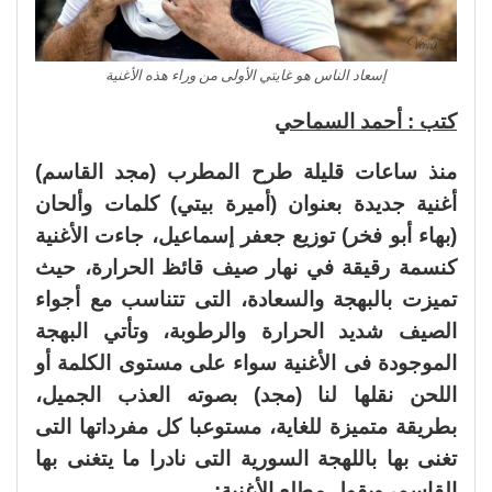
إسعاد الناس هو غايتي الأولى من وراء هذه الأغنية
كتب : أحمد السماحي
منذ ساعات قليلة طرح المطرب (مجد القاسم)
أغنية جديدة بعنوان (أميرة بيتي) كلمات وألحان
(بهاء أبو فخر) توزيع جعفر إسماعيل، جاءت الأغنية
كنسمة رقيقة في نهار صيف قائظ الحرارة، حيث
تميزت بالبهجة والسعادة، التى تتناسب مع أجواء
الصيف شديد الحرارة والرطوبة، وتأتي البهجة
الموجودة فى الأغنية سواء على مستوى الكلمة أو
اللحن نقلها لنا (مجد) بصوته العذب الجميل،
بطريقة متميزة للغاية، مستوعبا كل مفرداتها التى
تغنى بها باللهجة السورية التى نادرا ما يتغنى بها
القاسم، ويقول مطلع الأغنية: