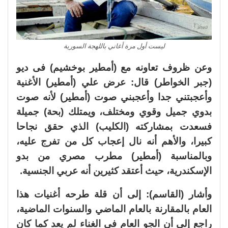
ليست أول مرة أغاني باللهجة السورية
وعن ظروف تعاونه مع (أمطير بوخشيم) فى ديو
(جبر الخواطر) قال: عرض علي (أمطير) الأغنية
وأعجبتني جدا وأعجبني صوت (أمطير) لأنه صوت
بدوي جميل وقوي ومختلف، ويمتلك (بحة) جميلة
فسعدت بمشاركته (الكليب) الذي حقق نجاحا
كبيرا، والأهم أنه نال إعجاب كل من تفرج عليه،
وبالمناسبة (أمطير) مطرب مصري من بدو
الإسكندرية، حيث أعتقد كثيرين أنه عربي الجنسية.
وأشار (القاسم): إلى أن قلة طرحه أغنيات هذا
العام بالمقارنة بالعام الماضي والسنوات الماضية،
راجع إلى أن الجو العام فى الغناء لم يعد كما كان