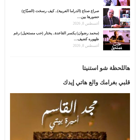
صراع صناع (الدراما العربية).. كيف رسخت (الصبّاح)
حضورها بين…
أغسطس 8, 2026
(محمد رضوان) يكسر القاعدة.. يختار (حب مستحيل) رغم
ظهوره كضيف…
أغسطس 8, 2026
هاللحظة شو استنيتا
قلبي بغرامك والع هاتي إيدك