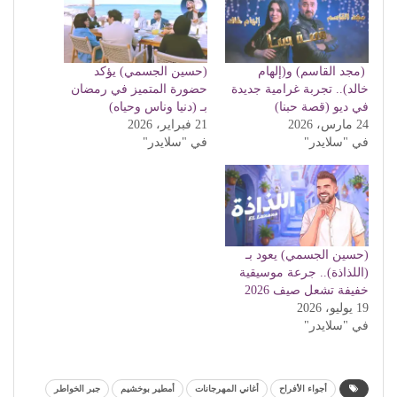
(مجد القاسم) و(إلهام
(حسين الجسمي) يؤكد
خالد).. تجربة غرامية جديدة
حضورة المتميز في رمضان
في ديو (قصة حبنا)
بـ (دنيا وناس وحياه)
24 مارس، 2026
21 فبراير، 2026
في "سلايدر"
في "سلايدر"
(حسين الجسمي) يعود بـ
(اللذاذة).. جرعة موسيقية
خفيفة تشعل صيف 2026
19 يوليو، 2026
في "سلايدر"
أجواء الأفراح
أغاني المهرجانات
أمطير بوخشيم
جبر الخواطر