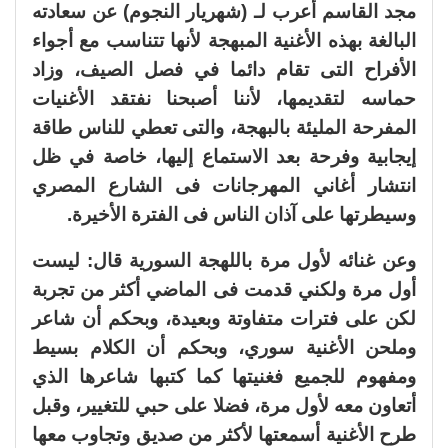
مجد القاسم أعرب لـ (شهريار النجوم) عن سعادته
البالغة بهذه الأغنية المبهجة لأنها تتناسب مع أجواء
الأفراح التى تقام دائما في فصل الصيف، وزاد
حماسه لتقديمها، لأننا أصبحنا نفتقد الأغنيات
المفرحة المليئة بالبهجة، والتى تعطي للناس طاقة
إيجابية وفرحة بعد الاستماع إليها، خاصة في ظل
انتشار أغاني المهرجانات فى الشارع المصري
وسيطرتها على آذان الناس فى الفترة الأخيرة.
وعن غنائه لأول مرة باللهجة السورية قال: ليست
أول مرة ولكني قدمت فى الماضي أكثر من تجربة
لكن على فترات متفاوتة وبعيدة، وبحكم أن شاعر
وملحن الأغنية سوري، وبحكم أن الكلام بسيط
ومفهوم للجميع فغنيتها كما كتبها شاعرها الذي
أتعاون معه لأول مرة، فضلا على حبي للتغيير، وقبل
طرح الأغنية أسمعتها لأكثر من صديق وتجاوب معها