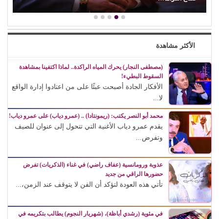
الأكثر مشاهدة
(مصطفى النجار) يحرك المياه الراكدة.. لماذا اكتفينا بمشاهدة
السقوط البطيء!
الأفكار الجادة أصبحت عبئًا على من اعتادوا إدارة الواقع
لا...
محمد أبو النصر يكتب: (ريمونتادا) .. (عمرو دياب) على عمرو دياب!
يقدم عمرو دياب الأغنية التي تتحول إلى عنوان للصيف
وتفرض...
عذوبة ورومانسية (عفاف راضي) في غناء (الذكريات) تفرض
حضورها الراقي من جديد
تأتي هذه العودة لتؤكد أن الفن لا يتوقف عند الزمن،...
في مئوية (رشدي أباظة)، (شهريار النجوم) يطالب بتكريمه في