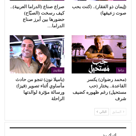
(إيمان ذو الفقار).. (كنت بحب
صراع صناع (الدراما العربية)..
صوت زعيقها)
كيف رسخت (الصبّاح)
حضورها بين أبرز صناع
الدراما…
دراما
سلايدر
(محمد رضوان) يكسر
(باميلا نون) تنجو من حادث
القاعدة.. يختار (حب
مأساوي أثناء تصوير (فيزا)
مستحيل) رغم ظهوره كضيف
ورسالة مؤثرة لوالدتها
شرف
الراحلة
السابق
التالي
اترك رد