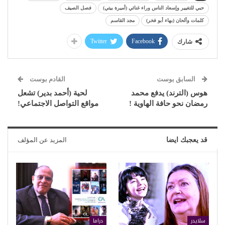
حبي للتغيير وإسعاد الناس وراء غنائي (أميرة بيتي)
فصل الصيف
كلمات وألحان (بهاء أبو فخر)
مجد القاسم
Twitter
Facebook
شارك
السابق بوست
القادم بوست
هوس (الترند) يدفع محمد
لحية (أحمد بدير) تشعل
رمضان نحو حافة الهاوية !
مواقع التواصل الاجتماعي!
قد يعجبك ايضا
المزيد عن المؤلف
سلايدر
دراما