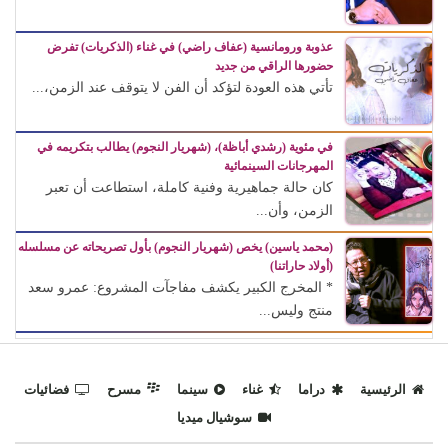
عذوبة ورومانسية (عفاف راضي) في غناء (الذكريات) تفرض
حضورها الراقي من جديد
تأتي هذه العودة لتؤكد أن الفن لا يتوقف عند الزمن،...
في مئوية (رشدي أباظة)، (شهريار النجوم) يطالب بتكريمه في
المهرجانات السينمائية
كان حالة جماهيرية وفنية كاملة، استطاعت أن تعبر
الزمن، وأن...
(محمد ياسين) يخص (شهريار النجوم) بأول تصريحاته عن مسلسله
(أولاد حاراتنا)
* المخرج الكبير يكشف مفاجآت المشروع: عمرو سعد
منتج وليس...
الرئيسية
دراما
غناء
سينما
مسرح
فضائيات
سوشيال ميديا