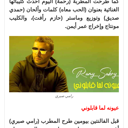
كما طرحت المطربة (رحمة) اليوم أحدث كليباتها
الغنائية بعنوان (الحب معاه) كلمات وألحان (حمدي
صديق) وتوزيع وماستر (حازم رأفت)، والكليب
مونتاج وإخراج عمر أيمن.
رامي صبري
عيونه لما قابلوني
قبل الفالنتين بيومين طرح المطرب (رامي صبري)