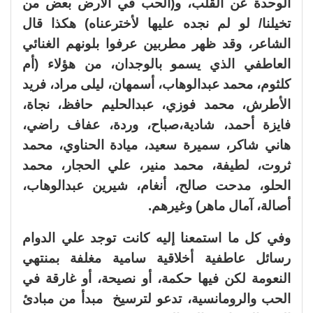
الوحدة عن القلب، و(الحب في الأرض بعض من
تخيلنا/ لو لم نجده عليها لأخترعناه) هكذا قال
الشاعر، وقد ظهر مطربين عرفوا بلونهم الغنائي
العاطفي الذي يسمو بالوجدان، من هؤلاء (أم
كلثوم، محمد عبدالوهاب، أسمهان، ليلى مراد، فريد
الأطرش، محمد فوزي، عبدالحليم حافظ، نجاة،
فايزة أحمد، شادية،صباح، وردة، عفاف راضي،
هاني شاكر، سميرة سعيد، ميادة الحناوي، محمد
ثروت، لطيفة، محمد منير، علي الحجار، محمد
الحلو، مدحت صالح، أنغام، شيرين عبدالوهاب،
أصالة، آمال ماهر) وغيرهم.
وفي كل ما استمعنا إليه كانت توجد علي الدوام
رسائل عاطفية أخلاقية سامية مغلفة بمنتهي
النعومة لكن فيها حكمة، أو نصيحة، أو غارقة في
الحب والرومانسية، تدعو لترسيخ مبدأ من مبادئ