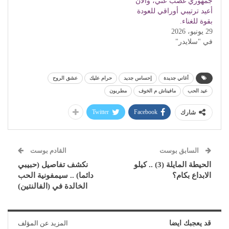
جمهوري غصب عني، والآن
أعيد ترتيبي أوراقي للعودة
بقوة للغناء.
29 يونيو، 2026
في "سلايدر"
أغاني جديدة
إحساس جديد
حرام عليك
عشق الروح
عيد الحب
مافيناش م الخوف
مطربون
Twitter
Facebook
شارك
السابق بوست
القادم بوست
الحيطة المايلة (3) .. كيلو
نكشف تفاصيل (حبيبي
الابداع بكام؟
دائما) .. سيمفونية الحب
الخالدة في (الفالنتين)
قد يعجبك ايضا
المزيد عن المؤلف