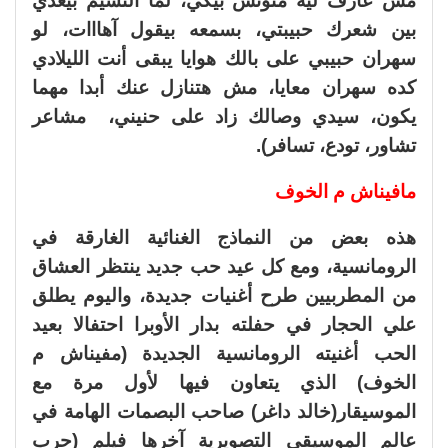
مش عارف ليه متونس بيكي، لما النسيم بيعدي
بين شعرك حبيبتي، بسمعه بيقول آهااات، لو
سهران حبيبي على بالك هوايا يبقى أنت الليلادي
كده سهران معايا، مش هتنازل عنك أبدا مهما
يكون، سيدي وصالك زاد على حنيني، مشاعر
تشاور، تودع، تسافر).
مافيناش م الخوف
هذه بعض من النماذج الغنائية الغارقة في
الرومانسية، ومع كل عيد حب جديد ينتظر العشاق
من المطربيين طرح أغنيات جديدة، واليوم يطلق
علي الحجار في حفلته بدار الأوبرا احتفالا بعيد
الحب أغنيته الرومانسية الجديدة (مفيناش م
الخوف) الذي يتعاون فيها لأول مرة مع
الموسيقار(خالد داغر) صاحب البصمات الهامة في
عالم الموسيقى التصويرية آخرها فيلم (حرب