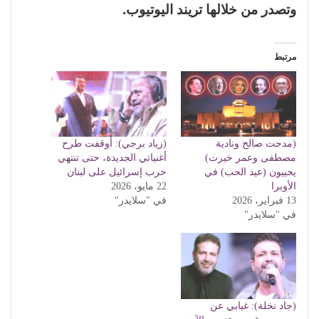
وتصدر من خلالها تريند اليوتيوب.
مرتبط
(مدحت صالح ونادية
(زياد برجي): أوقفت طرح
مصطفى وعمر خيرت)
أغنياتي الجديدة، حتى تنتهي
يحييون (عيد الحب) في
حرب إسرائيل على لبنان
الأوبرا
22 مايو، 2026
13 فبراير، 2026
في "سلايدر"
في "سلايدر"
(جاد نخلة): غيابي عن