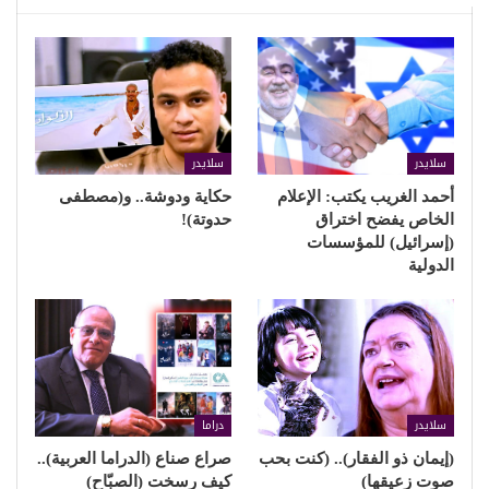
سلايدر
سلايدر
أحمد الغريب يكتب: الإعلام
حكاية ودوشة.. و(مصطفى
الخاص يفضح اختراق
حدوتة)!
(إسرائيل) للمؤسسات
الدولية
سلايدر
دراما
(إيمان ذو الفقار).. (كنت بحب
صراع صناع (الدراما العربية)..
صوت زعيقها)
كيف رسخت (الصبّاح)