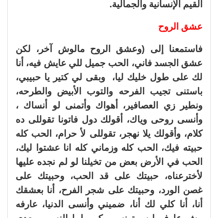
القيم الإنسانية والجمالية.
عشق الروح
فاستمعنا إلى (وعشق الروح مالوش آخر، لكن
عشق الجسد فاني، الحب جميل للي عايش فيه، أنا
لك على طول خليك ليا، وبقى لي كتير يا حبيبي،
باستنى تجيب الفرحه والتوب الأبيض والطرحه،
ونطير زي العصافير، أهواك وأتمنى لو أنساك ،
وأنسى روحى وياك، أقولك دول فاتونا تقوللى ده
كلام، وأقولك يلا نهجر، تقوللى لأ حرام، الحب كله
حبيته فيك، الحب كله وزماني كله انا عشتوا ليك،
الحب في الأرض بعض من تخيلنا لو لم نجده عليها
لأخترعناه، حبيتك على قد الحب، وحبيتك على
غصن الورد، وحبيتك على شجر الفرح، أنا بعشقك
أنا، أنا كلي لك أنا، ضميني وأنسى الدنيا، عارفه