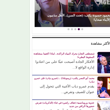
د حسونة يكتب: (تحت السن).. الأهل مذنبون
ناء ضحايا!
(الفن) والسياسة: عند
لأكثر مشاهدة
(مصطفى النجار) يحرك المياه الراكدة.. لماذا اكتفينا بمشاهدة
السقوط البطيء!
الأفكار الجادة أصبحت عبئًا على من اعتادوا
إدارة الواقع لا...
محمد أبو النصر يكتب: (ريمونتادا) .. (عمرو دياب) على عمرو
دياب!
يقدم عمرو دياب الأغنية التي تتحول إلى
عنوان للصيف وتفرض...
عذوبة ورومانسية (عفاف راضي) في غناء (الذكريات) تفرض
حضورها الراقي من جديد