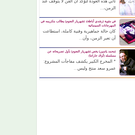
تأتي هذه العودة لتؤكد أن الفن لا يتوقف عند
الزمن،...
في مئوية (رشدي أباظة)، (شهريار النجوم) يطالب بتكريمه في
المهرجانات السينمائية
كان حالة جماهيرية وفنية كاملة، استطاعت
أن تعبر الزمن، وأن...
(محمد ياسين) يخص (شهريار النجوم) بأول تصريحاته عن
مسلسله (أولاد حاراتنا)
* المخرج الكبير يكشف مفاجآت المشروع:
عمرو سعد منتج وليس...