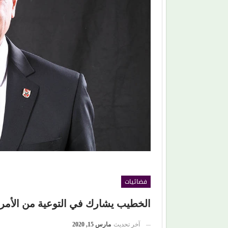
(هاني شنودة).. الغائب الذي سيقود افتتاح (مهرجان
الغردقة) بألحانه الخالدة
فضائيات
الخطيب يشارك في التوعية من الأم
آخر تحديث
مارس 15, 2020