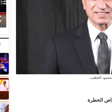
حين ماتت الحكاية.. الفن المصري يفقد قدرته على
محمو
صناعة الهوية الوطنية (1)
والأب
ا
محمود الخطيب
راض الخطرة