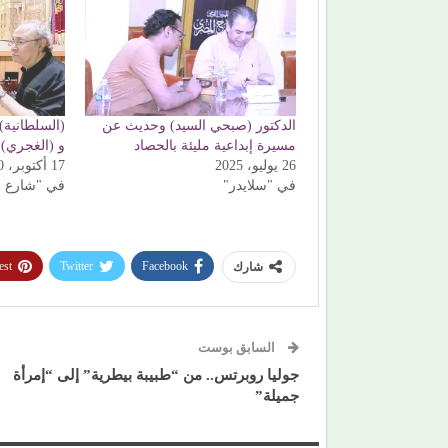
الدكتور (صبحي السيد) وحديث عن
(السلطانية)
مسيرة إبداعية مليئة بالحصاد
و (الغجري) 
26 يوليو، 2025
17 أكتوبر، 2020
في "سلايدر"
في "شارع ا
est
Twitter
Facebook
شارك
السابق بوست
جوليا روبرتس.. من “طبيبة بيطرية” إلى “إمرأة
جميلة”