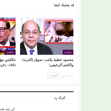
قد يعجبك ايضا
سلايدر
سلايدر
محمود عطية يكتب: سوق (الترند)
حكايتي مع 
واللحم الرخيص!
(46).. (عرش صفوت الشريف – 1)
السابق
التالي
اترك رد
لن يتم نشر