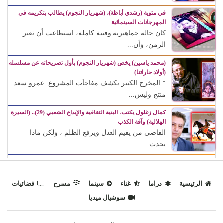
في مئوية (رشدي أباظة)، (شهريار النجوم) يطالب بتكريمه في
المهرجانات السينمائية
كان حالة جماهيرية وفنية كاملة، استطاعت أن تعبر
الزمن، وأن...
(محمد ياسين) يخص (شهريار النجوم) بأول تصريحاته عن مسلسله
(أولاد حاراتنا)
* المخرج الكبير يكشف مفاجآت المشروع: عمرو سعد
منتج وليس...
كمال زغلول يكتب: البنية الثقافية والإبداع الشعبي (29).. (السيرة
الهلالية) وآفة الكذب
القاضي من يقيم العدل ويرفع الظلم ، ولكن ماذا
يحدث...
الرئيسية
دراما
غناء
سينما
مسرح
فضائيات
سوشيال ميديا