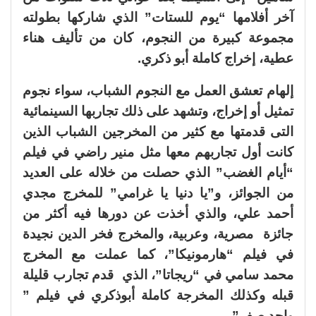
آخر أفلامها “يوم للستات” الذي شاركها بطولته
مجموعة كبيرة من النجوم، كان من تأليف هناء
عطية، إخراج كاملة أبو ذكري.
إلهام تعشق العمل مع النجوم الشباب، سواء نجوم
تمثيل أو إخراج، وتشهد على ذلك تجاربها السينمائية
التى قدمتها مع كثير من المخرجين الشباب الذين
كانت أول تجاربهم معها مثل منير راضي في فيلم
“أيام الغضب” الذي حصلت من خلاله على العديد
من الجوائز، و”يا دنيا يا غرامي” للمخرج مجدي
أحمد علي، والذي أخذت عن دورها فيه أكثر من
جائزة مصرية، وعربية، والمخرج فخر الدين نجيدة
في فيلم “هارمونيكا”، كما عملت مع المخرج
محمد سامي في “ريجاتا”، الذي قدم تجارب قليلة
قبله وكذلك المخرجة كاملة أبوذكري في فيلم ”
واحد صفر”.