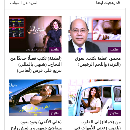
قد يعجبك ايضا
المزيد عن المؤلف
سلايدر
سلايدر
محمود عطية يكتب: سوق
(لطيفة) تكتب فصلًا جديدًا من
(الترند) واللحم الرخيص!
النجاح.. (شبهي بالمللي)
تتربع على عرش (أنغامي)
سلايدر
سلايدر
من (حمانا) إلى القلوب..
(علي الألفي) يعود بقوة..
(بلقيس) تغني للأمهات في
ويفاجئ جمهوره بـ (مش رايح