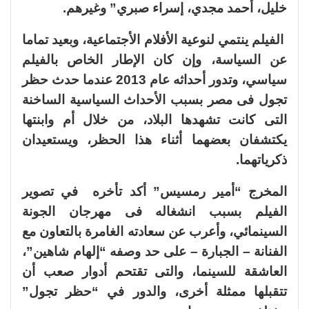
خليل، أحمد مجدي، إسراء صبري” وغيرهم.
الفيلم ينتمي لنوعية الأفلام الأجتماعية، وبعيد تماما
عن السياسة، وإن كان الإطار الخاص بالفيلم
سياسي، وتدور أحداثه عام 2013 عندما حدث حظر
تجول فى مصر بسبب الأحداث السياسية الساخنة
التى كانت تشهدها البلاد، من خلال أم وابنتها
يكتشفان بعضهما أثناء هذا الحظر، ويستعيدان
ذكرياتهما.
المخرج “أمير رمسيس” أكد تأخره في تصوير
الفيلم بسبب انشغاله فى مهرجان الجونة
السينمائي، وأعرب عن سعادته الغامرة بالتعاون مع
الفنانة – الجبارة – على حد وصفه “إلهام شاهين”،
العاشقة للسينما، والتى تقتحم أدوار صعب أن
تتقبلها ممثلة أخرى، والدور في “حظر تجول”