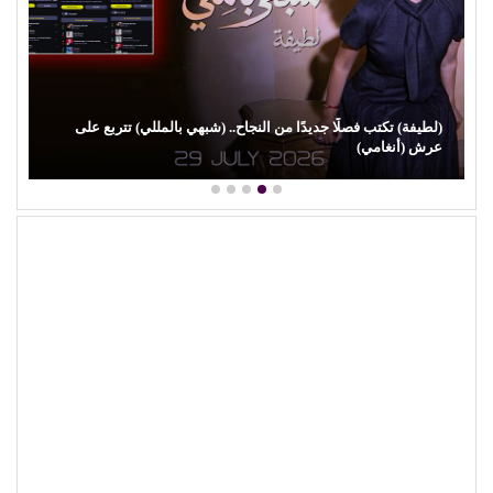
(لطيفة) تكتب فصلًا جديدًا من النجاح.. (شبهي بالمللي) تتربع على
عرش (أنغامي)