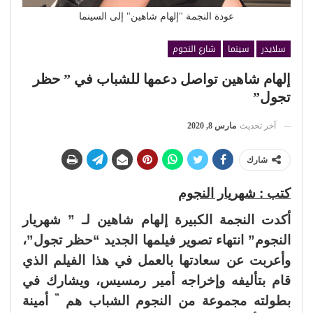
عودة النجمة "إلهام شاهين" إلى السينما
سلايدر
سينما
شارع النجوم
إلهام شاهين تواصل دعمها للشباب في ” حظر
تجول”
آخر تحديث
مارس 8, 2020
شارك
كتب : شهريار النجوم
أكدت النجمة الكبيرة إلهام شاهين لـ ” شهريار
النجوم” انتهاء تصوير فيلمها الجديد “حظر تجول”،
وأعربت عن سعادتها بالعمل في هذا الفيلم الذي
قام بتأليفه وإخراجه أمير رمسيس، ويشارك في
”
بطولته مجموعة من النجوم الشباب هم
أمينة