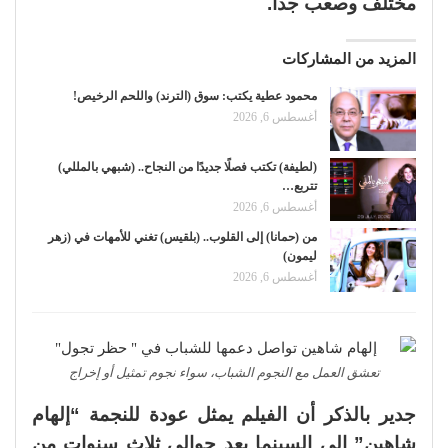
مختلف وصعب جدا.
المزيد من المشاركات
محمود عطية يكتب: سوق (الترند) واللحم الرخيص!
أغسطس 6, 2026
(لطيفة) تكتب فصلًا جديدًا من النجاح.. (شبهي بالمللي)
تتربع…
أغسطس 6, 2026
من (حمانا) إلى القلوب.. (بلقيس) تغني للأمهات في (زهر
ليمون)
أغسطس 6, 2026
تعشق العمل مع النجوم الشباب، سواء نجوم تمثيل أو إخراج
جدير بالذكر أن الفيلم يمثل عودة للنجمة “إلهام
شاهين” إلى السينما بعد حوالي ثلاث سنوات من