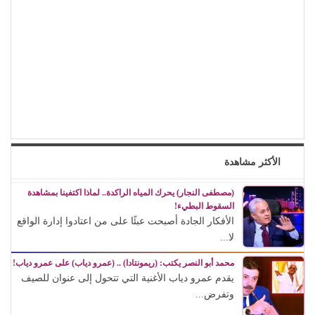
الأكثر مشاهدة
(مصطفى النجار) يحرك المياه الراكدة.. لماذا اكتفينا بمشاهدة
السقوط البطيء!
الأفكار الجادة أصبحت عبئًا على من اعتادوا إدارة الواقع
لا...
محمد أبو النصر يكتب: (ريمونتادا) .. (عمرو دياب) على عمرو دياب!
يقدم عمرو دياب الأغنية التي تتحول إلى عنوان للصيف
وتفرض...