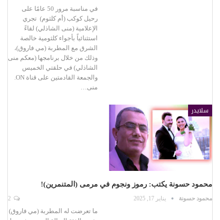
في مناسبة مرور 50 عامًا على
رحيل كوكب (أم كلثوم) تجري
الإعلامية (منى الشاذلي) لقاءً
استثنائياً بأجواء كلثومية خالصة
الشرق مع المطربة (مي فاروق)،
وذلك من خلال برنامجها (معكم منى
الشاذلي) في حلقتي الخميس
والجمعة القادمتين على قناة ON.
منى…
سلايدر
محمود حسونة يكتب: رموز ونجوم في مرمى (المتنمرين)!
محمود حسونة
يناير 17, 2025
2
ما تعرضت له المطربة (مي فاروق)