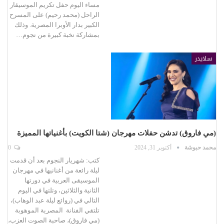
مساء اليوم حفل تكريم الموسيقار
الراحل (محمد رحيم) على المسرح
الكبير بدار الأوبرا المصرية. وذلك
بمشاركة نخبة كبيرة من نجوم…
سلايدر
(مي فاروق) تدشن حفلات مهرجان (شتا الكويت) بأغنياتها المميزة
محمد حبوشة
أكتوبر 31, 2024
0
كتب: شهريار النجوم بعد أن قدمت
ليلة رائعة من أغنانيها في مهرجان
الموسيقى العربية في دورتها
الثانية والثلاثين، وتلتها في اليوم
التالي في (روائع ليلة عبد الوهاب)،
تلتقي الفنانة المصرية الموهوبة
(مي فاروق)، صاحبة الصوت العزب،