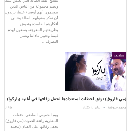
يفضح الفئة الضالة التي تعيش بيننا،
وتضم مجموعة من الناس الذين
يتوهمون أنهم أوصياء علينا، يريدون
أن نفكر بعقولهم الضالة ونتبنى
أفكارهم الفاسدة ونعيش
بطريقتهم المعوجة، يسعون لهدم
قيمنا وتغيير عاداتنا ونشر
التطرف…
سلايدر
(مي فاروق) توثق لحظات استعدادها لحفل زفافها في أغنية (باركوا)
محمد حبوشة
يناير 6, 2025
0
يوم الخميس الماضي احتفلت
المطربة رائعة الصوت (مي فاروق)
بحفل زفافها على الفنان (محمد