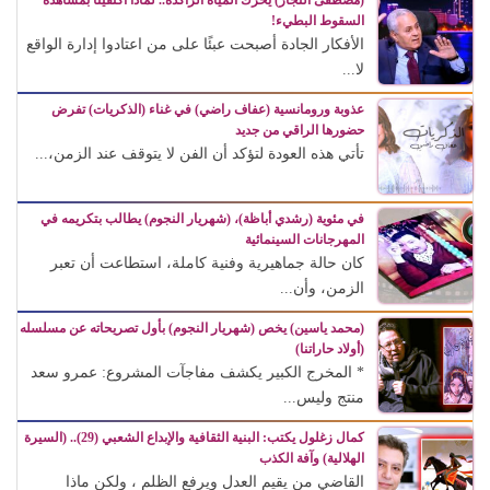
(مصطفى النجار) يحرك المياه الراكدة.. لماذا اكتفينا بمشاهدة
السقوط البطيء!
الأفكار الجادة أصبحت عبئًا على من اعتادوا إدارة الواقع
لا...
عذوبة ورومانسية (عفاف راضي) في غناء (الذكريات) تفرض
حضورها الراقي من جديد
تأتي هذه العودة لتؤكد أن الفن لا يتوقف عند الزمن،...
في مئوية (رشدي أباظة)، (شهريار النجوم) يطالب بتكريمه في
المهرجانات السينمائية
كان حالة جماهيرية وفنية كاملة، استطاعت أن تعبر
الزمن، وأن...
(محمد ياسين) يخص (شهريار النجوم) بأول تصريحاته عن مسلسله
(أولاد حاراتنا)
* المخرج الكبير يكشف مفاجآت المشروع: عمرو سعد
منتج وليس...
كمال زغلول يكتب: البنية الثقافية والإبداع الشعبي (29).. (السيرة
الهلالية) وآفة الكذب
القاضي من يقيم العدل ويرفع الظلم ، ولكن ماذا