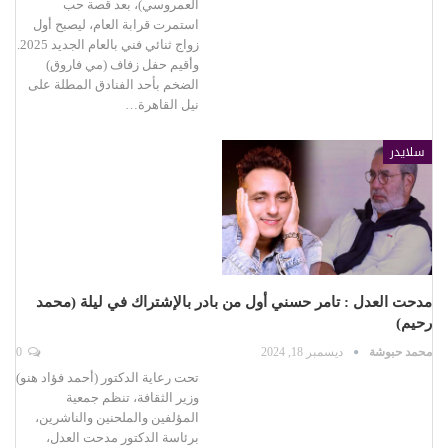
العمروسي)، بعد قصة حب
استمرت قرابة العام، ليصبح أول
زواج ثنائي فني بالعام الجديد 2025.
وأقيم حفل زفاف (مي فاروق)
الضخم بأحد الفنادق المطلة على
نيل القاهرة…
سلايدر
مدحت العدل : تامر حسني أول من بادر بالإشتراك في ليلة (محمد
رحيم)
محمد حبوشة
ديسمبر 18, 2024
0
تحت رعاية الدكتور (أحمد فؤاد هنو)
وزير الثقافة، تنظم جمعية
المؤلفين والملحنين والناشرين،
برئاسة الدكتور مدحت العدل،