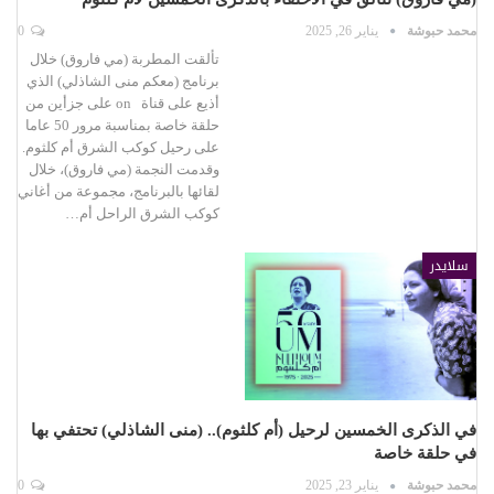
محمد حبوشة
يناير 26, 2025
0
تألقت المطربة (مي فاروق) خلال
برنامج (معكم منى الشاذلي) الذي
أذيع على قناة on على جزأين من
حلقة خاصة بمناسبة مرور 50 عاما
على رحيل كوكب الشرق أم كلثوم.
وقدمت النجمة (مي فاروق)، خلال
لقائها بالبرنامج، مجموعة من أغاني
كوكب الشرق الراحل أم…
سلايدر
في الذكرى الخمسين لرحيل (أم كلثوم).. (منى الشاذلي) تحتفي بها
في حلقة خاصة
محمد حبوشة
يناير 23, 2025
0