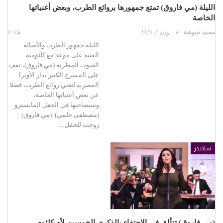
الليلة (مي فاروق) تمتع جمهورها بروائع الطرب، وبعض أغنياتها
الخاصة
محمد حبوشة
يونيو 1, 2025
0
الليلة جمهور الطرب والأصالة
الفنية على موعد مع كلثومية
الصوت المطربة (مي فاروق)، تقف
على المسرح الكبير بدار الأوبرا
المصرية لتغني روائع الطرب، فضلا
عن بعض أغنياتها الخاصة،
وسيصاحبها في الحفل المايسترو
(مصطفى حلمي). (مي فاروق)
روجت للحفل…
سلايدر
(مي فاروق) تتألق في الاحتفاء بالذكرى الخمسين لأم كلثوم