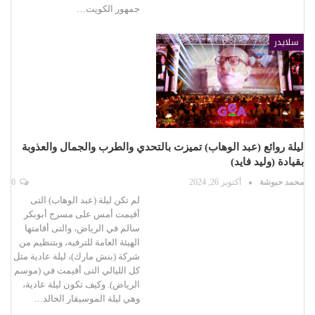
جمهور الكويت…
سلايدر
ليلة روائع (عبد الوهاب) تميزت بالتحدي والطرب والجمال والعذوبة
بقيادة (وليد فايد)
محمد حبوشة
أكتوبر 26, 2024
0
لم تكن ليلة (عبد الوهاب) التى
أقيمت أمس على مسرح أبوبكر
سالم في الرياض، والتى أقامتها
الهيئة العامة للترفيه، وبتنظيم من
شركة (بنش مارك)، ليلة عادية مثل
كل الليالي التى أقيمت في (موسم
الرياض). وكيف تكون ليلة عادية،
وهي ليلة الموسيقار الخالد…