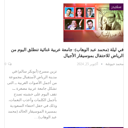
سلايدر
في ليلة (محمد عبد الوهاب): جامعة عربية غنائية تنطلق اليوم من
الرياض للاحتفال بموسيقار الأجيال
محمد حبوشة
أكتوبر 25, 2024
0
تزين مسرح (أبوبكر سالم) في
مدينة الرياض لأستقبال مجموعة
من أجمل الأصوات العربية ــ التى
تشكل جامعة عربية مصغرة ــ،
تقف اليوم على خشبته تصدح
بأجمل الكلمات وأعذب النغمات،
وذلك في حفل احتفاء السعودية
بمسيرة الموسيقار الخالد (محمد
عبد الوهاب).…