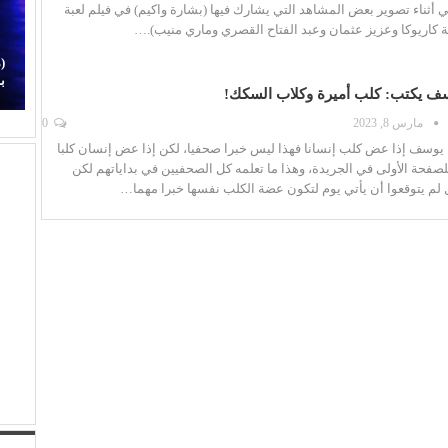
أثناء تصوير بعض المشاهد التي يشارك فيها (بشارة واكيم) في فيلم لعبة
ة كاريوكا وعزيز عثمان وعبد الفتاح القصري وماري منيب).…
بعد وجع (روج أسود).. (مي سليم) تضحك من جديد في
(
دمشق
ب
وسف يكتب: كلب أميرة وكلاب السكك!
مارس 8, 2023
0
ن يوسف إذا عض كلب إنسانا فهذا ليس خبرا صحفيا، لكن إذا عض إنسان كلبا
لصفحة الأولى في الجريدة، وهذا ما تعلمه كل الصحفيين في بداياتهم لكن
ل لم يتوقعوا أن يأتي يوم لتكون عضة الكلب نفسها خبرا مهما…