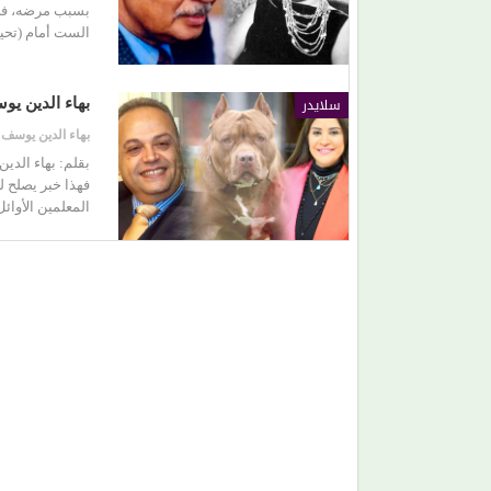
بسبب مرضه، في 
الست أمام (تحي
(وليد سعد) يحسم الجدل: ليست حربًا مع تووليت.. بل
معركة لحماية الملكية الفكرية
سلايدر
بهاء الدين ي
بهاء الدين يوسف
بقلم: بهاء الدي
فهذا خبر يصلح ل
المعلمين الأوائ