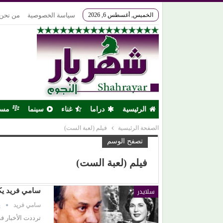
الخميس, أغسطس 6, 2026
سياسة الخصوصية
من نحن
الرئيسية
دراما
غناء
سينما
مس
الصفحة الرئيسية
فيلم (لعبة الست)
تصفح الوسم
فيلم (لعبة الست)
سلايدر
سامي فريد يكت
سامي فريد
ي
ترددت الأخبار ف