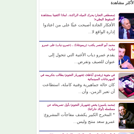
لأكثر مشاهدة
(مصطفى النجار) يحرك المياه الراكدة.. لماذا اكتفينا بمشاهدة
السقوط البطيء!
الأفكار الجادة أصبحت عبئًا على من اعتادوا
إدارة الواقع لا...
محمد أبو النصر يكتب: (ريمونتادا) .. (عمرو دياب) على عمرو
دياب!
يقدم عمرو دياب الأغنية التي تتحول إلى
عنوان للصيف وتفرض...
في مئوية (رشدي أباظة)، (شهريار النجوم) يطالب بتكريمه في
المهرجانات السينمائية
كان حالة جماهيرية وفنية كاملة، استطاعت
أن تعبر الزمن، وأن...
(محمد ياسين) يخص (شهريار النجوم) بأول تصريحاته عن
مسلسله (أولاد حاراتنا)
* المخرج الكبير يكشف مفاجآت المشروع:
عمرو سعد منتج وليس...