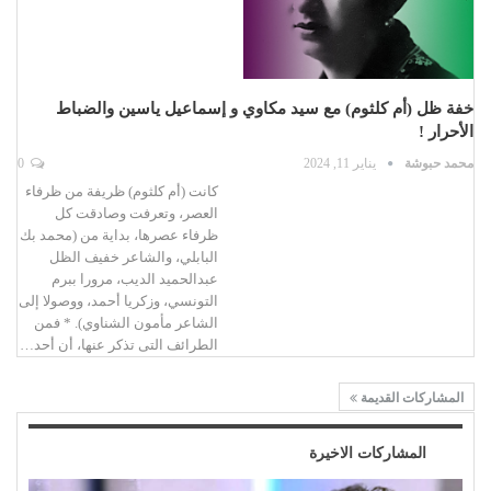
خفة ظل (أم كلثوم) مع سيد مكاوي و إسماعيل ياسين والضباط
الأحرار !
محمد حبوشة
يناير 11, 2024
0
كانت (أم كلثوم) ظريفة من ظرفاء
العصر، وتعرفت وصادقت كل
ظرفاء عصرها، بداية من (محمد بك
البابلي، والشاعر خفيف الظل
عبدالحميد الديب، مرورا ببرم
التونسي، وزكريا أحمد، ووصولا إلى
الشاعر مأمون الشناوي). * فمن
الطرائف التى تذكر عنها، أن أحد…
المشاركات القديمة
المشاركات الاخيرة