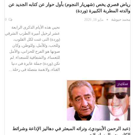
رياض قصري يخص (شهريار النجوم) بأول حوار عن كتابه الجديد عن
والدته المطربة الكبيرة (وردة)
محمد حبوشة
مايو 18, 2026
0
نحيي هذه الأيام الذكرى الرابعة
عشر لرحيل أميرة الطرب الشرقي
(وردة) التى غنت لكل القلوب،
وللحب، وللأمل، وللوطن، وكان
صوتها هو الفرح للحزانى، والأمل
للتعساء، والشفافية للسعداء. لم
تكن (وردة) جملة عابرة فى دنيا
الغناء، ولانغمة متصلة فى رحلة…
سلايدر
(عبد الرحمن الأبنودي)، وتراثه المبعثر في دهاليز الإذاعة وشرائط
الكاسيت والمسلسلات