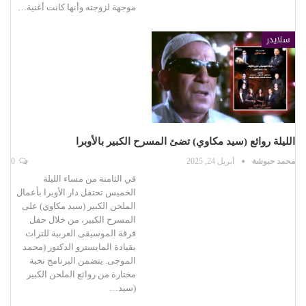
موجهة لزوجته وأنها كانت أغنية…
سلايدر
الليلة روائع (سيد مكاوي) تضئ المسرح الكبير بالأوبرا
محمد حبوشة
أبريل 24, 2025
0
في الثامنة من مساء الليلة
الخميس تحتفل دار الأوبرا بأعمال
الملحن الكبير (سيد مكاوي) على
المسرح الكبير، من خلال حفل
فرقة الموسيقى العربية للتراث
بقيادة المايسترو الدكتور (محمد
الموجى. يتضمن البرنامج نخبة
مختارة من روائع الملحن الكبير
(سيد…