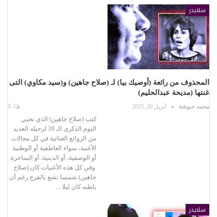
سلايدر
المحذوف من رائعة (أوصيك بيا) لـ (صلاح جاهين) و(سيد مكاوي) التى
غنتها (مديحة عبدالحليم)
محمد حبوشة
أبريل 20, 2025
0
كتب (صلاح جاهين) الذي نحيي
اليوم الذكرى الـ 39 لرحيله العديد
من الروائع الغنائية في كل مجالات
الأغنية، سواء العاطفية أو الوطنية
أو الوصفية، أو الدينية، أو الساخرة.
وفي كل هذه الأغنيات كان (صلاح
جاهين) شمسا تشع بالفرح رغم أن
باطنه كان ليلا…
سلايدر