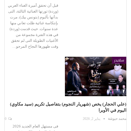
قبل أن تحقق أميرة الغناء العربي
(وردة) ثورتها الغنائية الثالثة، التى
بدأتها بألبوم (بتونس بيك)، مرت
بإنتكاسة غنائية ظلت تعاني منها
عدة سنوات. حيث قدمت (وردة)
في هذه الفترة مجموعة من
الأغنيات الطويلة التى لم تحقق
وقت ظهورها النجاح المرجو…
سلايدر
(علي الحجار) يخص (شهريار النجوم) بتفاصيل تكريم (سيد مكاوي)
اليوم في الأوبرا
محمد حبوشة
يناير 2, 2026
0
فى مستهل العام الجديد 2026