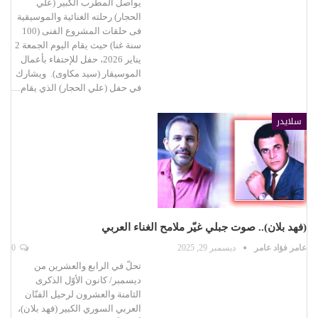
يواصل المطرب الكبير (علي
الحجار) رحلته الغنائية والموسيقية
فى حلقات المشروع الفنى (100
سنة غنا) حيث يقام اليوم الجمعة 2
يناير 2026، حفل للإحتفاء بأعمال
الموسيقار (سيد مكاوى). ويشارك
في حفل (علي الحجار) الذي يقام…
سلايدر
(فهد بلان).. صوت جبلي غيّر ملامح الغناء العربي
عامر فؤاد عامر
ديسمبر 29, 2025
0
تحلّ في الرابع والعشرين من
ديسمبر/ كانون الأوّل الذكرى
الثامنة والعشرون لرحيل الفنّان
العربي السوري الكبير (فهد بلان)،