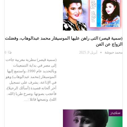
(سمية قيصر) التى راهن عليها الموسيقار محمد عبدالوهاب، وفضلت
الزواج عن الفن
محمد حبوشة
أبريل 9, 2025
0
(سمية قيصر) مطربة مغربية جاءت
إلى مصر في بداية التسعينات
وبالتحديد عام 1990، واستمع إليها
الموسيقار (محمد عبدالوهاب) وهو
في الإذاعة، يشرف على تسجيل
آخر ألحانه قصيدة (أسألك الرحيلا)،
فأعجب بصوتها. وصرخ طربا (الله..
الله)، ونصحها قائلا :…
سلايدر