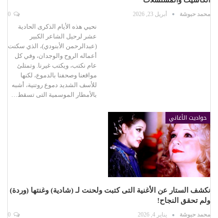
محمد حبوشة
أبريل 23, 2026
0
نحيي هذه الأيام الذكرى الحادية
عشر لرحيل الشاعر الكبير
(عبدالرحمن الأبنودي)، الذي سكنت
أعماله الروح والوجدان، وفي كل
عام نكتب، ويكتب غيرنا. وتمتلئ
مواقعنا وصحفنا بالدموع، لكنها
للأسف الشديد دموع روتنية، أشبه
بالأمطار الموسمية التى تسقط…
حواديت الأغاني
نكشف الستار عن الأغنية التى كتبت ولحنت لـ (شادية) وغنتها (وردة)
ولم تحقق النجاح!
محمد حبوشة
يناير 4, 2026
0