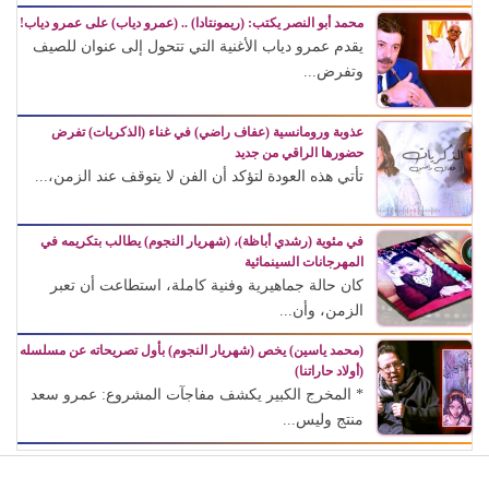
محمد أبو النصر يكتب: (ريمونتادا) .. (عمرو دياب) على عمرو دياب!
يقدم عمرو دياب الأغنية التي تتحول إلى عنوان للصيف
وتفرض...
عذوبة ورومانسية (عفاف راضي) في غناء (الذكريات) تفرض
حضورها الراقي من جديد
تأتي هذه العودة لتؤكد أن الفن لا يتوقف عند الزمن،...
في مئوية (رشدي أباظة)، (شهريار النجوم) يطالب بتكريمه في
المهرجانات السينمائية
كان حالة جماهيرية وفنية كاملة، استطاعت أن تعبر
الزمن، وأن...
(محمد ياسين) يخص (شهريار النجوم) بأول تصريحاته عن مسلسله
(أولاد حاراتنا)
* المخرج الكبير يكشف مفاجآت المشروع: عمرو سعد
منتج وليس...