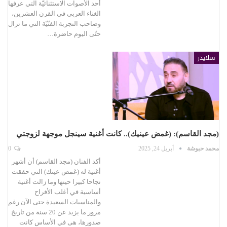
أحد الأصوات الاستثنائيّة التي عرفها
الغناء العربي في القرن العشرين،
وصاحب التجربة الفنّيّة التي ما تزال
حتّى اليوم حاضرة…
سلايدر
(مجد القاسم): (غمض عينيك).. كانت أغنية سينجل موجهة لزوجتي
محمد حبوشة
أبريل 24, 2025
0
أكد الفنان (مجد القاسم) أن أشهر
أغنية له (غمض عينك) التي حققت
نجاحا كبيرا حينها وما زالت أغنية
أساسية في أغلب الأفراح
والمناسبات السعيدة حتى الآن رغم
مرور ما يزيد عن 20 سنة من تاريخ
صدورها، هى في الأساس كانت