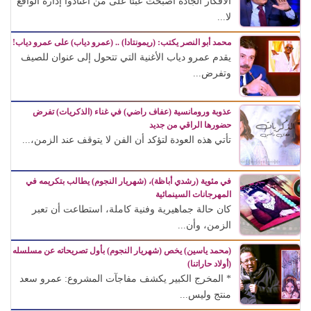
الأفكار الجادة أصبحت عبئًا على من اعتادوا إدارة الواقع
لا...
محمد أبو النصر يكتب: (ريمونتادا) .. (عمرو دياب) على عمرو دياب!
يقدم عمرو دياب الأغنية التي تتحول إلى عنوان للصيف
وتفرض...
عذوبة ورومانسية (عفاف راضي) في غناء (الذكريات) تفرض
حضورها الراقي من جديد
تأتي هذه العودة لتؤكد أن الفن لا يتوقف عند الزمن،...
في مئوية (رشدي أباظة)، (شهريار النجوم) يطالب بتكريمه في
المهرجانات السينمائية
كان حالة جماهيرية وفنية كاملة، استطاعت أن تعبر
الزمن، وأن...
(محمد ياسين) يخص (شهريار النجوم) بأول تصريحاته عن مسلسله
(أولاد حاراتنا)
* المخرج الكبير يكشف مفاجآت المشروع: عمرو سعد
منتج وليس...