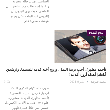
الجنابني، وهناك حالة سخرية
وراءها إسقاطات من الحاضر على
الماضي. حيث يرى كثيرون أن
(الريس عبد الواحد) كان يعيش
عيشة مستورة على…
ألبوم النجوم
(أحمد مظهر).. أحب تربية النمل، وزوج أخته قدمه للسينما، و(رشدي
أباظة) أهداه أروع أفلامه!
محمد حبوشة
مايو 9, 2024
0
نحيي هذه الأيام الذكرى الـ 22
لرحيل فارس السينما المصرية
(أحمد مظهر)، الذي بدأ مشواره
عام 1951 على يد الأديب الكبير طه
حسين، من خلال فيلم (ظهور