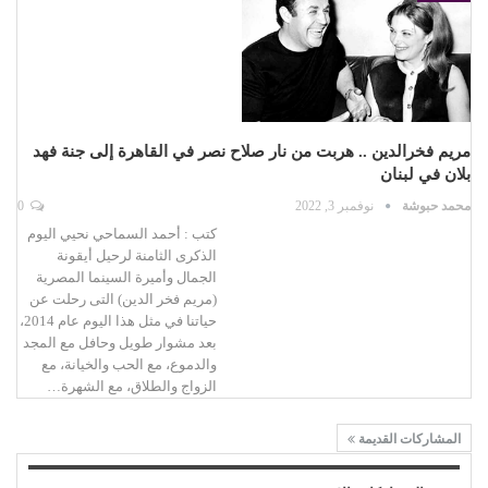
مريم فخرالدين .. هربت من نار صلاح نصر في القاهرة إلى جنة فهد
بلان في لبنان
محمد حبوشة
نوفمبر 3, 2022
0
كتب : أحمد السماحي نحيي اليوم
الذكرى الثامنة لرحيل أيقونة
الجمال وأميرة السينما المصرية
(مريم فخر الدين) التى رحلت عن
حياتنا في مثل هذا اليوم عام 2014،
بعد مشوار طويل وحافل مع المجد
والدموع، مع الحب والخيانة، مع
الزواج والطلاق، مع الشهرة…
المشاركات القديمة