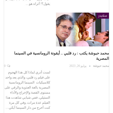
يقول؟! أتراه هو…
سلايدر
محمد حبوشة يكتب : رد قلبي .. أيقونة الرومانسية في السينما
المصرية
محمد حبوشة
يوليو 26, 2023
0
لست أدري لماذا كل هذا الهجوم
على فيلم رد قلبي، والذي يعد واحد
كلاسيكيات السينما الرومانسية
المصرية بالغة العذوبة والرقي على
مستوى القصة والإخراج والأداء
التمثيلي، ففي شبابي شاهدت هذا
الفيلم عدة مرات، وفي كل مرة
كنت أخرج من دار السينما أبكي…