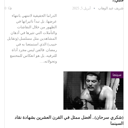
شريف عبد الوهاب
أبريل 5, 2025
0
الدراما الحقيقية لاتنتهي بانتهاء
عرضها، بل تبدأ تاثيراتها في
الظهور من خلال النقاشات
والتأملات التي تثيرها في أذهان
المشاهدين مثل مسلسل (وتقابل
حبيب) الذي استمتعنا به في
رمضان. فالفن ليس مجرد أداة
للترفيه، بل هو انعكاس للمحتمع
وتحولاته،…
سينما
(شكري سرحان).. أفضل ممثل في القرن العشرين بشهادة نقاد
السينما