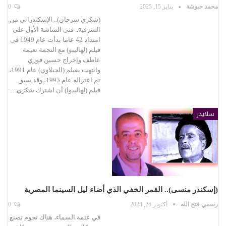
محمد حبوشة
يناير 15, 2025
0
(شكري سرحان).. الإسكندراني من
الشرقية.. فتى الشاشة الأول على
امتداد 42 عاما بدأت عام 1949 في
فيلم (لهاليبو) مع النجمة نعيمة
عاطف وإخراج حسين فوزي
وانتهت بفيلم (الجبلاوي) عام 1991،
تم اعتزاله عام 1993، وقد سبق
فيلم (لهاليبوا) أن اشترك شكري…
سلايدر
(إسكندر منسى).. القمر الخفي الذي أضاء ليل السينما المصرية
رسمي فتح الله
أكتوبر 26, 2024
0
في عتمة السماء، هناك نجوم تصنع