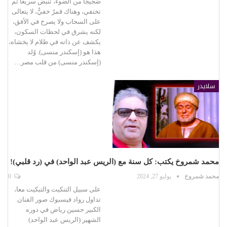
ضجيجًا من الضوء، تنبض سريعًا ثم
تختفي، وهناك قمرٌ خفيٌّ، لا يتعالى
على السحاب ولا يصرخ في الأفق،
لكنه يشرق في لحظات السكون،
يكشف عن ذاته في ظلام لا يخشاه،
هذا هو (إسكندر منسى). وُلد
(إسكندر منسى) من قلب مصر…
سلايدر
محمد شمروخ يكتب: كل سنة مع (الريس عبد الواحد) في (رد قلبي)!
محمد شمروخ
يوليو 27, 2024
0
على سبيل التنكيت والتبكيت معا،
تداول رواد فيسبوك صور الفنان
الكبير حسين رياض في دوره
الشهير (الريس عبد الواحد)