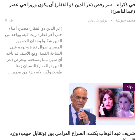
في ذكراه .. سر رفض (عز الدين ذو الفقار) أن يكون وزيرا في عصر
(عبدالناصر)!
محمد حبوشة
يوليو 5, 2025
0
(عز الدين ذو الفقار) مصباح أضاء
حتى آخر قطرة زيت فيه، وواحد من
الذين شكلوا وجدان الجمهور
المصري طوال فترة وجوده على
الساحة الفنية، ومع الأسف لم يأخذ
أي شيئ مما يستحقه. وتعرض (عز
الدين ذوالفقار) للنسيان زمنا
طويلا، ولكن لأنه جزء من ضمير…
دراما
شريف عبد الوهاب يكتب: الصراع الدرامي بين (وتقابل حبيب) و(رد
قلبي)!