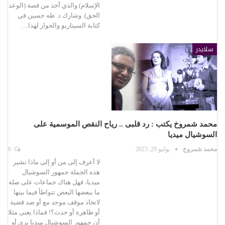
الإسلام) والذي أخذ من قصة (الوعد
الحق). وشارك د. طه حسين في
كتابة السيناريو والحوار لهذا…
سلايدر
محمد شمروخ يكتب : رد قلبى .. رياح النقص الموسمية على
السوشيال ميديا
محمد شمروخ
يوليو 29, 2023
0
لا أعرف إلى من أو إلى ماذا تشير
هذه الجملة جمهور السوشيال
ميديا، فهل هناك جماعات على صلة
ما ببعضها البعض تتواطأ فيما بينها
لاتخاذ موقف موحد مع أو ضد قضية
أو ظاهرة أو حدث؟! فماذا يعنى مثلا
أن جمهور السوشيال ميديا يرى أو