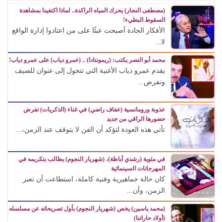
(مصطفى النجار) يحرك المياه الراكدة.. لماذا اكتفينا بمشاهدة
السقوط البطيء!
الأفكار الجادة أصبحت عبئًا على من اعتادوا إدارة الواقع
لا...
محمد أبو النصر يكتب: (ريمونتادا) .. (عمرو دياب) على عمرو دياب!
يقدم عمرو دياب الأغنية التي تتحول إلى عنوان للصيف
وتفرض...
عذوبة ورومانسية (عفاف راضي) في غناء (الذكريات) تفرض
حضورها الراقي من جديد
تأتي هذه العودة لتؤكد أن الفن لا يتوقف عند الزمن،...
في مئوية (رشدي أباظة)، (شهريار النجوم) يطالب بتكريمه في
المهرجانات السينمائية
كان حالة جماهيرية وفنية كاملة، استطاعت أن تعبر
الزمن، وأن...
(محمد ياسين) يخص (شهريار النجوم) بأول تصريحاته عن مسلسله
(أولاد حاراتنا)