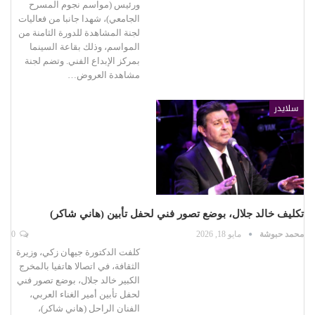
ورئيس (مواسم نجوم المسرح
الجامعي)، شهدا جانبا من فعاليات
لجنة المشاهدة للدورة الثامنة من
المواسم، وذلك بقاعة السينما
بمركز الإبداع الفني. وتضم لجنة
مشاهدة العروض…
سلايدر
تكليف خالد جلال، بوضع تصور فني لحفل تأبين (هاني شاكر)
محمد حبوشة
مايو 18, 2026
0
كلفت الدكتورة جيهان زكي، وزيرة
الثقافة، في اتصالا هاتفيا بالمخرج
الكبير خالد جلال، بوضع تصور فني
لحفل تأبين أمير الغناء العربي،
الفنان الراحل (هاني شاكر)،