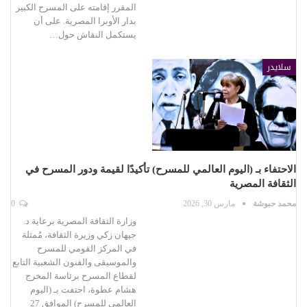
المقرر إقامته على المسرح الكبير
بدار الأوبرا المصرية. على أن
يستكمل النقاش حول…
سلايدر
الاحتفاء بـ (اليوم العالمي للمسرح) تأكيدًا لقيمة ودور المسرح في
الثقافة المصرية
محمد حبوشة
مارس 30, 2026
0
وزارة الثقافة المصرية برعاية د.
جيهان زكي وزيرة الثقافة، مُمثلة
في المركز القومي للمسرح
والموسيقى والفنون الشعبية التابع
لقطاع المسرح برئاسة المخرج
هشام عطوة، احتفت بـ (اليوم
العالمي للمسرح) الموافق 27