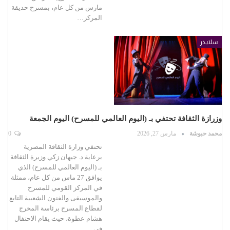
مارس من كل عام، بمسرح حديقة
المركز…
سلايدر
وزرازة الثقافة تحتفي بـ (اليوم العالمي للمسرح) اليوم الجمعة
محمد حبوشة
مارس 27, 2026
0
تحتفي وزارة الثقافة المصرية
برعاية د. جيهان زكي وزيرة الثقافة
بـ (اليوم العالمي للمسرح) الذي
يوافق 27 ماس من كل عام، ممثلة
في المركز القومي للمسرح
والموسيقى والفنون الشعبية التابع
لقطاع المسرح برئاسة المخرج
هشام عطوة، حيث يقام الاحتفال
في…