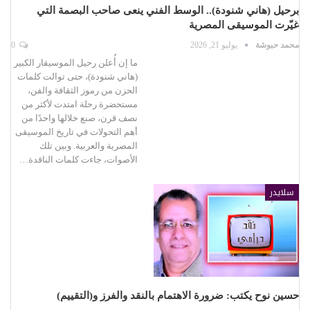
برحيل (هاني شنودة).. الوسط الفني ينعى صاحب البصمة التي
غيّرت الموسيقى المصرية
محمد حبوشة
يوليو 21, 2026
0
ما إن أُعلن رحيل الموسيقار الكبير
(هاني شنودة)، حتى توالت كلمات
الحزن من رموز الثقافة والفن،
مستحضرة رحلة امتدت لأكثر من
نصف قرن، صنع خلالها واحدًا من
أهم التحولات في تاريخ الموسيقى
المصرية والعربية. وبين تلك
الأصوات، جاءت كلمات الناقدة…
سلايدر
حسين نوح يكتب: ضرورة الاهتمام بالنقد والفرز و(التقييم)