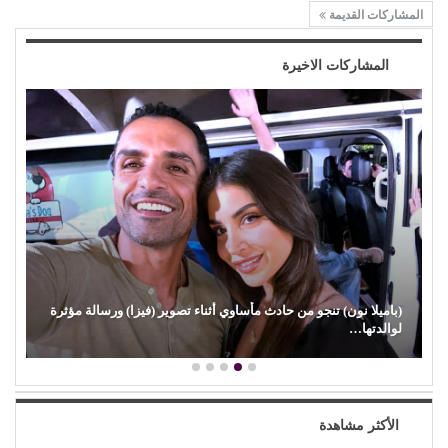
المشاركات القديمة
المشاركات الاخيرة
(باميلا نون) تنجو من حادث مأساوي أثناء تصوير (فيزا) ورسالة مؤثرة
لوالدتها…
الأكثر مشاهدة