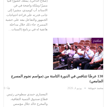
(صلاح الدالي)، يمتلك حضورًا فنيًا
مميزًا وملكة واضحة في فن
الاستاند أب كوميدي، مشيرا إلى
جانب قدرته على قراءة احتياجات
الجمهور والتفاعل معه على خشبة
المسرح. جاء ذلك خلال مداخلة
هاتفية له في برنامج (الستات…
سلايدر
130 عرضًا تتنافس في الدورة الثامنة من (مواسم نجوم المسرح
الجامعي)
محمد حبوشة
يونيو 4, 2026
0
المعماري حمدي سطوحي رئيس
قطاع صندوق التنمية الثقافية،
والمخرج خالد جلال مؤسس