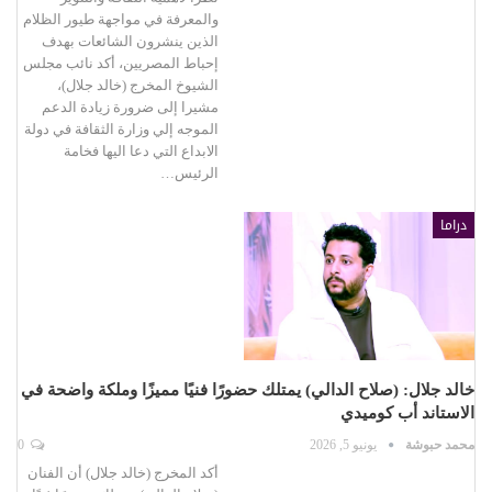
والمعرفة في مواجهة طيور الظلام
الذين ينشرون الشائعات بهدف
إحباط المصريين، أكد نائب مجلس
الشيوخ المخرج (خالد جلال)،
مشيرا إلى ضرورة زيادة الدعم
الموجه إلي وزارة الثقافة في دولة
الابداع التي دعا اليها فخامة
الرئيس…
دراما
خالد جلال: (صلاح الدالي) يمتلك حضورًا فنيًا مميزًا وملكة واضحة في
الاستاند أب كوميدي
محمد حبوشة
يونيو 5, 2026
0
أكد المخرج (خالد جلال) أن الفنان