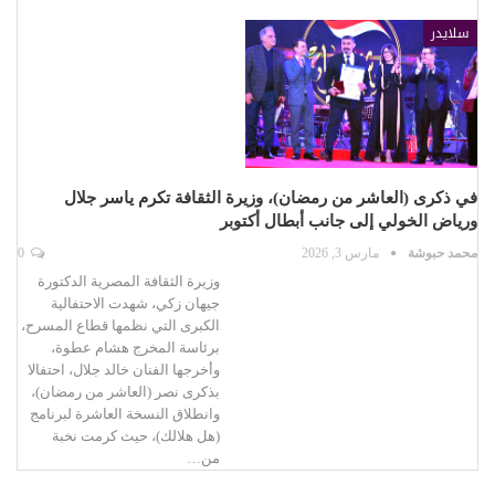
سلايدر
في ذكرى (العاشر من رمضان)، وزيرة الثقافة تكرم ياسر جلال
ورياض الخولي إلى جانب أبطال أكتوبر
محمد حبوشة
مارس 3, 2026
0
وزيرة الثقافة المصرية الدكتورة
جيهان زكي، شهدت الاحتفالية
الكبرى التي نظمها قطاع المسرح،
برئاسة المخرج هشام عطوة،
وأخرجها الفنان خالد جلال، احتفالا
بذكرى نصر (العاشر من رمضان)،
وانطلاق النسخة العاشرة لبرنامج
(هل هلالك)، حيث كرمت نخبة
من…