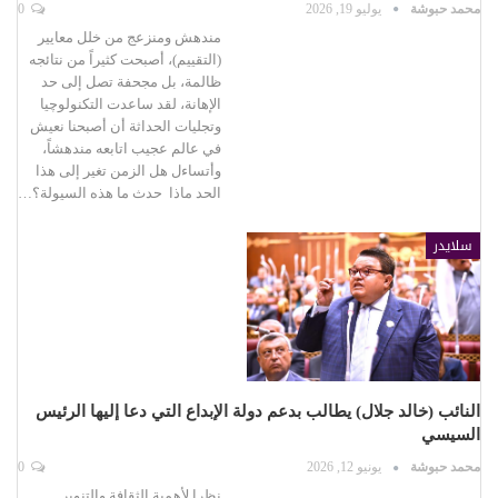
محمد حبوشة
يوليو 19, 2026
0
مندهش ومنزعج من خلل معايير
(التقييم)، أصبحت كثيراً من نتائجه
ظالمة، بل مجحفة تصل إلى حد
الإهانة، لقد ساعدت التكنولوچيا
وتجليات الحداثة أن أصبحنا نعيش
في عالم عجيب اتابعه مندهشاً،
وأتساءل هل الزمن تغير إلى هذا
الحد ماذا حدث ما هذه السيولة؟…
سلايدر
النائب (خالد جلال) يطالب بدعم دولة الإبداع التي دعا إليها الرئيس
السيسي
محمد حبوشة
يونيو 12, 2026
0
نظرا لأهمية الثقافة والتنوير