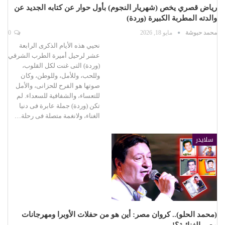
رياض قصري يخص (شهريار النجوم) بأول حوار عن كتابه الجديد عن
والدته المطربة الكبيرة (وردة)
محمد حبوشة
مايو 18, 2026
0
نحيي هذه الأيام الذكرى الرابعة
عشر لرحيل أميرة الطرب الشرقي
(وردة) التى غنت لكل القلوب،
وللحب، وللأمل، وللوطن، وكان
صوتها هو الفرح للحزانى، والأمل
للتعساء، والشفافية للسعداء. لم
تكن (وردة) جملة عابرة فى دنيا
الغناء، ولانغمة متصلة فى رحلة…
سلايدر
(محمد الحلو).. كروان مصر: أين هو من حفلات الأوبرا ومهرجانات
مصر الغنائية؟!