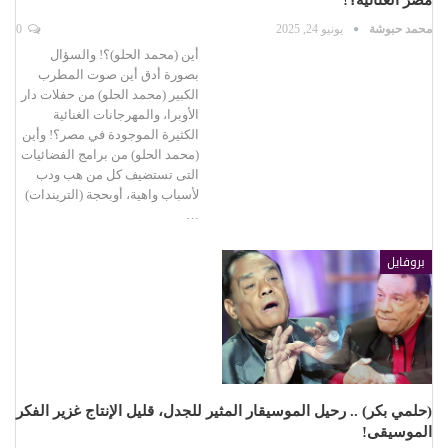
محمد حبوشة
يونيو 24, 2025
0
أين (محمد الحلو)؟! والسؤال
بصورة أدق أين صوت المطرب
الكبير (محمد الحلو) من حفلات دار
الأوبرا، والمهرجانات الغنائية
الكثيرة الموجودة في مصر؟! وأين
(محمد الحلو) من برامج الفضائيات
التى تستضيف كل من هب ودب
لأسباب واهية، أوبحجة (التريندات)
…
بروفايل
(حلمي بكر) .. رحيل الموسيقار المثير للجدل، قليل الإنتاج غزير الفكر
الموسيقى!