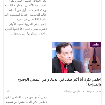
لحن الملحن الكبير (حلمي بكر)
العديد من الألحان للمطربة الكبيرة
وردة، التى كانت أول من أدخلته
عالم النجومية، عندما استمعت إليه
عام 1962 يغني في معهد
الموسيقى العربية أغنيته الأولى
(شوية صبر يا قلبي) فأعجبها اللحن.
وأخذته بسيارتها إلى شقتها،…
سلايدر
(حلمي بكر): أنا أكبر طفل في الدنيا، وأمي علمتني الوضوح
والصراحة !
محمد حبوشة
مارس 2, 2024
0
رحل أمس عن حياتنا الملحن الكبير
(حلمي بكر) الذي يعتبر آخر شمعة