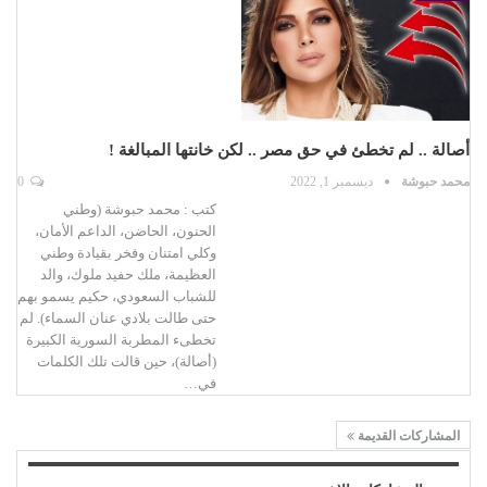
أصالة .. لم تخطئ في حق مصر .. لكن خانتها المبالغة !
محمد حبوشة
ديسمبر 1, 2022
0
كتب : محمد حبوشة (وطني
الحنون، الحاضن، الداعم الأمان،
وكلي امتنان وفخر بقيادة وطني
العظيمة، ملك حفيد ملوك، والد
للشباب السعودي، حكيم يسمو بهم
حتى طالت بلادي عنان السماء). لم
تخطىء المطربة السورية الكبيرة
(أصالة)، حين قالت تلك الكلمات
في…
المشاركات القديمة