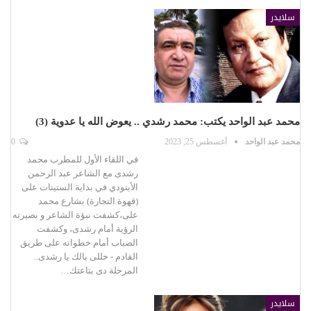
سلايدر
محمد عبد الواحد يكتب: محمد رشدي .. يعوض الله يا عدوية (3)
محمد عبد الواحد
أغسطس 25, 2023
0
في اللقاء الأول للمطرب محمد
رشدى مع الشاعر عبد الرحمن
الأبنودي في بداية الستينات على
(قهوة التجارة) بشارع محمد
على،كشفت نبؤة الشاعر و بصيرته
الرؤية أمام رشدى، وكشفت
الضباب أمام خطواته على طريق
القادم - خللى بالك يا رشدى..
المرحلة دى بتاعتك…
سلايدر