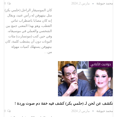
محمد حبوشة
مارس 2, 2024
0
كان الموسيقار الراحل (حلمي بكر)
مثل بيتهوفن له رأس عنيد، ويقال
إنه كان مصابا باضطراب ثنائي
القطب، وهو بهذا المعنى جمع بين
الشخصي والعملي في موسيقاه،
وفي حين كتب (موتسارت) مئات
النوتات دون أن يشطب كلمة، كان
بيتهوفن يستهلك كميات مهولة
من…
حواديت الأغاني
نكشف عن لحن لـ (حلمي بكر) كشف فيه خفة دم صوت وردة !
محمد حبوشة
مارس 2, 2024
0