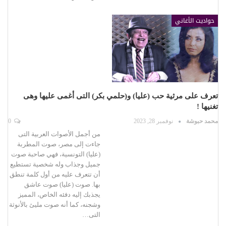
حواديت الأغاني
تعرف على مرثية حب (عليا) و(حلمي بكر) التى أغمى عليها وهى
تغنيها !
محمد حبوشة
نوفمبر 28, 2023
0
من أجمل الأصوات العربية التى
جاءت إلى مصر، صوت المطربة
(عليا) التونسية، فهي صاحبة صوت
جميل وجذاب وله شخصية تستطيع
أن تتعرف عليه من أول كلمة تنطق
بها. صوت (عليا) صوت عاشق
يجذبك إليه دفئه الخاص، المميز
وشجنه، كما أنه صوت مليئ بالأنوثة
التى…