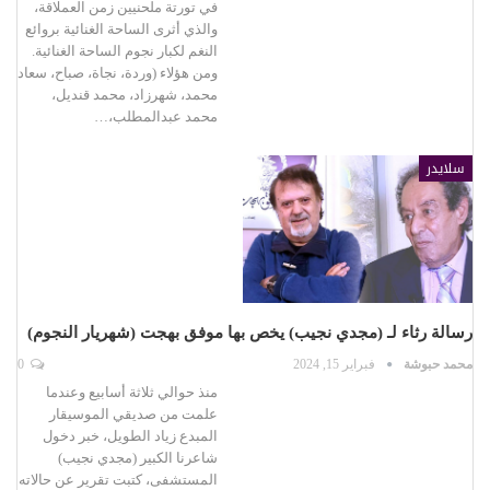
في تورتة ملحنيين زمن العملاقة،
والذي أثرى الساحة الغنائية بروائع
النغم لكبار نجوم الساحة الغنائية.
ومن هؤلاء (وردة، نجاة، صباح، سعاد
محمد، شهرزاد، محمد قنديل،
محمد عبدالمطلب،…
سلايدر
رسالة رثاء لـ (مجدي نجيب) يخص بها موفق بهجت (شهريار النجوم)
محمد حبوشة
فبراير 15, 2024
0
منذ حوالي ثلاثة أسابيع وعندما
علمت من صديقي الموسيقار
المبدع زياد الطويل، خبر دخول
شاعرنا الكبير (مجدي نجيب)
المستشفى، كتبت تقرير عن حالاته