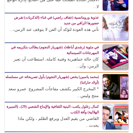
لا...
عذوبة ورومانسية (عفاف راضي) في غناء (الذكريات) تفرض
حضورها الراقي من جديد
تأتي هذه العودة لتؤكد أن الفن لا يتوقف عند الزمن،...
في مئوية (رشدي أباظة)، (شهريار النجوم) يطالب بتكريمه في
المهرجانات السينمائية
كان حالة جماهيرية وفنية كاملة، استطاعت أن تعبر
الزمن، وأن...
(محمد ياسين) يخص (شهريار النجوم) بأول تصريحاته عن مسلسله
(أولاد حاراتنا)
* المخرج الكبير يكشف مفاجآت المشروع: عمرو سعد
منتج وليس...
كمال زغلول يكتب: البنية الثقافية والإبداع الشعبي (29).. (السيرة
الهلالية) وآفة الكذب
القاضي من يقيم العدل ويرفع الظلم ، ولكن ماذا
يحدث...