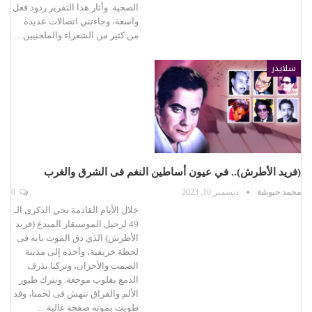
الصحية. وأثار هذا التقرير ردود فعل
واسعة، وجاءتني اتصالات عديدة
من كثير من الشعراء والملحنيين…
سلايدر
(فريد الأطرش).. في عيون أساطين النغم فى الشرق والغرب
محمد حبوشة
ديسمبر 10, 2023
0
خلال الأيام القادمة نحي الذكرى الـ
49 لرحيل الموسيقار المبدع (فريد
الأطرش) الذي دق الموت بابه فى
لحظة خريفية، وأخذه إلى مدينة
الصمت والأحزان، وتركنا نذرف
الدمع بقلوب موجعة. ونترك طيور
الألم والفراق تنهش فى لحمنا، وقد
طويت بموته صفحة غالية…