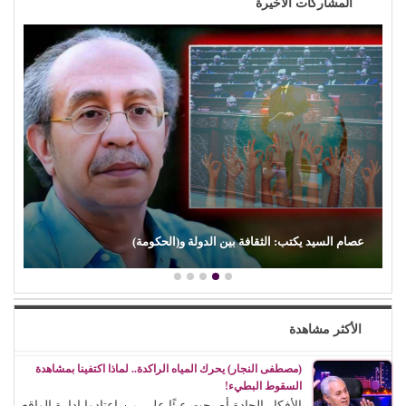
المشاركات الاخيرة
عصام السيد يكتب: الثقافة بين الدولة و(الحكومة)
الأكثر مشاهدة
(مصطفى النجار) يحرك المياه الراكدة.. لماذا اكتفينا بمشاهدة
السقوط البطيء!
الأفكار الجادة أصبحت عبئًا على من اعتادوا إدارة الواقع