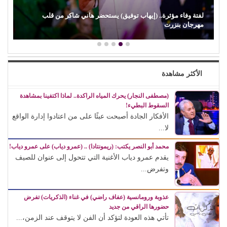
لفتة وفاء مؤثرة.. (إيهاب توفيق) يستحضر هاني شاكر من قلب
مهرجان بنزرت
الأكثر مشاهدة
(مصطفى النجار) يحرك المياه الراكدة.. لماذا اكتفينا بمشاهدة
السقوط البطيء!
الأفكار الجادة أصبحت عبئًا على من اعتادوا إدارة الواقع
لا...
محمد أبو النصر يكتب: (ريمونتادا) .. (عمرو دياب) على عمرو دياب!
يقدم عمرو دياب الأغنية التي تتحول إلى عنوان للصيف
وتفرض...
عذوبة ورومانسية (عفاف راضي) في غناء (الذكريات) تفرض
حضورها الراقي من جديد
تأتي هذه العودة لتؤكد أن الفن لا يتوقف عند الزمن،...