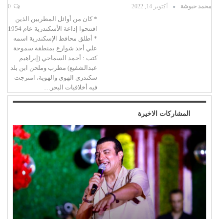
محمد حبوشة
أكتوبر 14, 2022
0
* كان من أوائل المطربين الذين
افتتحوا إذاعة الأسكندرية عام 1954
* أطلق محافظ الإسكندرية اسمه
علي أحد شوارع بمنطقة سموحة
كتب : أحمد السماحي (إبراهيم
عبدالشفيع) مطرب وملحن ابن بلد
سكندري الهوى والهوية، امتزجت
فيه أخلاقيات البحر…
المشاركات الاخيرة