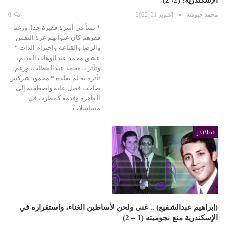
محمد حبوشة
أكتوبر 21, 2022
0
* نشأ في أسرة فقيرة جدا، ورغم
فقرهم كان عنوانهم عزة النفس
والرضا والقناعة واحترام الذات *
عشق محمد عبدالوهاب القديم،
وتأثر بـ محمد عبدالمطلب، ورغم
تأثره به لم يقلده * محمود شركس
صاحب فضل عليه واصطحبه إلى
القاهرة وقدمه كمطرب في
مسلسلات…
سلايدر
(إبراهيم عبدالشفيع) .. غنى ولحن لأساطين الغناء، واستقراره في
الإسكندرية منع نجوميته (1 – 2)