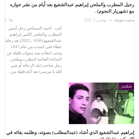
رحيل المطرب والملحن إبراهيم عبدالشفيع بعد أيام من نشر حواره
مع (شهريار النجوم) .
محمد حبوشة
نوفمبر 3, 2022
0
كتب : أحمد السماحي رحل أمس
المطرب والملحن الكبير إبراهيم
عبدالشفيع (1936 ـ 2022) بعد رحلة
عطاء فني امتدت من عام 1947
وحتى ابتعاده منذ سنوات قليلة عن
الساحة الغنائية كمطرب وملحن،
رحل صاحب (بلد الرجالة أو شي
الله يا مرسي) بعد أيام قليلة من…
سلايدر
إبراهيم عبدالشفيع الذي أشاد (عبدالمطلب) بصوته، وظلمه بقائه في
الإسكندرية! (2/ 2)