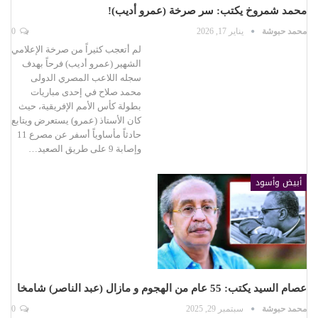
محمد شمروخ يكتب: سر صرخة (عمرو أديب)!
محمد حبوشة
يناير 17, 2026
0
لم أتعجب كثيراً من صرخة الإعلامي
الشهير (عمرو أديب) فرحاً بهدف
سجله اللاعب المصري الدولى
محمد صلاح في إحدى مباريات
بطولة كأس الأمم الإفريقية، حيث
كان الأستاذ (عمرو) يستعرض ويتابع
حادثاً مأساوياً أسفر عن مصرع 11
وإصابة 9 على طريق الصعيد…
أبيض وأسود
عصام السيد يكتب: 55 عام من الهجوم و مازال (عبد الناصر) شامخا
محمد حبوشة
سبتمبر 29, 2025
0