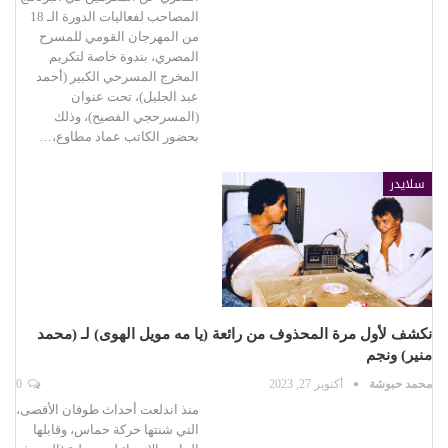
المصاحب لفعاليات الدورة الـ 18
من المهرجان القومي للمسرح
المصري، بندوة خاصة لتكريم
المخرج المسرحي الكبير (أحمد
عبد الجليل)، تحت عنوان
(المسرحجي الفصيح)، وذلك
بحضور الكاتب عماد مطاوع،…
سلايدر
نكشف لأول مرة المحذوف من رائعة (يا مه مويل الهوى) لـ (محمد
منير) ونجم
محمد حبوشة
أكتوبر 27, 2023
0
منذ اندلعت أحداث طوفان الأقصى،
التي شنتها حركة حماس، وقابلها