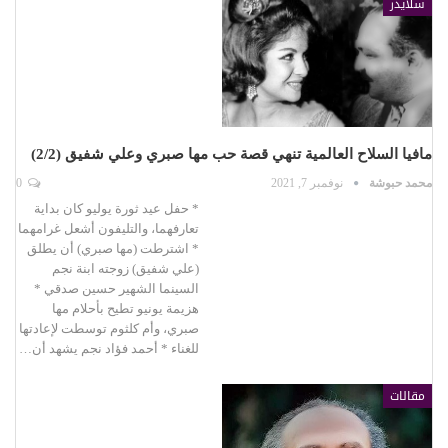
سلايدر
مافيا السلاح العالمية تنهي قصة حب مها صبري وعلي شفيق (2/2)
محمد حبوشة
نوفمبر 7, 2021
0
* حفل عيد ثورة يوليو كان بداية
تعارفهما، والتليفون أشعل غرامهما
* اشترطت (مها صبري) أن يطلق
(علي شفيق) زوجته ابنة نجم
السينما الشهير حسين صدقي *
هزيمة يونيو تطيح بأحلام مها
صبري، وأم كلثوم توسطت لإعادتها
للغناء * أحمد فؤاد نجم يشهد أن…
مقالات