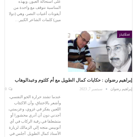
على استحالة العبور، وبهذه
المناسبة نتوقف مع واحدة من
أيقونات أغنيات النصر، وهي (دولا
مين) كلمات الشاعر الكبير…
سلايدر
إبراهيم رضوان : حكايات كمال الطويل مع أم كلثوم وعبدالوهاب
إبراهيم رضوان
سبتمبر 7, 2023
0
عندما تشتد حرارة الجو النفسي،
وأشعر بالاختناق، وأن الاكتئاب
اللعين يفكر في غزوي، وعزيمتي،
أجدني دون أن أدري محشورا أو
متشعلقا في رقبة الركاب في أي
أتوبيس متجه إلي الزمالك لزيارة
الأستاذ كمال الطويل. أجلس في