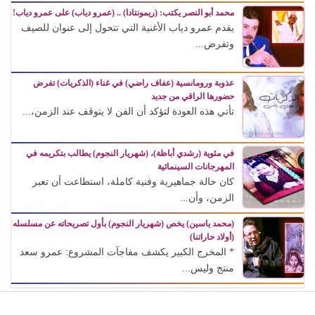
محمد أبو النصر يكتب: (ريمونتادا) .. (عمرو دياب) على عمرو دياب!
يقدم عمرو دياب الأغنية التي تتحول إلى عنوان للصيف
وتفرض...
عذوبة ورومانسية (عفاف راضي) في غناء (الذكريات) تفرض
حضورها الراقي من جديد
تأتي هذه العودة لتؤكد أن الفن لا يتوقف عند الزمن،...
في مئوية (رشدي أباظة)، (شهريار النجوم) يطالب بتكريمه في
المهرجانات السينمائية
كان حالة جماهيرية وفنية كاملة، استطاعت أن تعبر
الزمن، وأن...
(محمد ياسين) يخص (شهريار النجوم) بأول تصريحاته عن مسلسله
(أولاد حاراتنا)
* المخرج الكبير يكشف مفاجآت المشروع: عمرو سعد
منتج وليس...