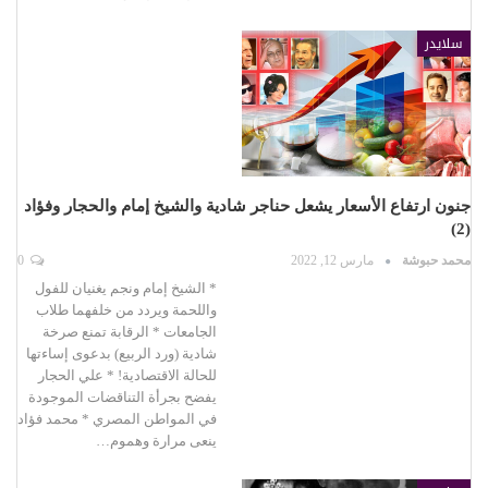
سلايدر
جنون ارتفاع الأسعار يشعل حناجر شادية والشيخ إمام والحجار وفؤاد
(2)
محمد حبوشة
مارس 12, 2022
0
* الشيخ إمام ونجم يغنيان للفول
واللحمة ويردد من خلفهما طلاب
الجامعات * الرقابة تمنع صرخة
شادية (ورد الربيع) بدعوى إساءتها
للحالة الاقتصادية! * علي الحجار
يفضح بجرأة التناقضات الموجودة
في المواطن المصري * محمد فؤاد
ينعى مرارة وهموم…