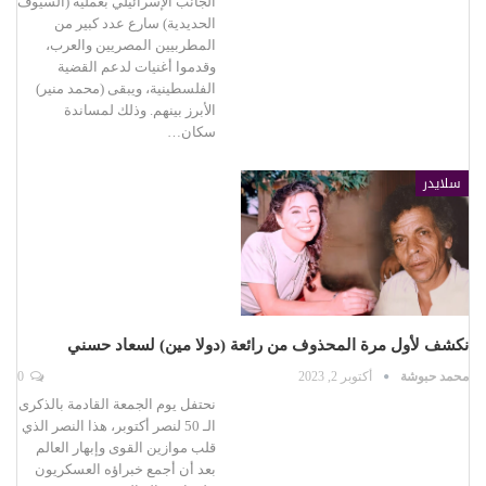
الجانب الإسرائيلي بعملية (السيوف
الحديدية) سارع عدد كبير من
المطربيين المصريين والعرب،
وقدموا أغنيات لدعم القضية
الفلسطينية، ويبقى (محمد منير)
الأبرز بينهم. وذلك لمساندة
سكان…
سلايدر
نكشف لأول مرة المحذوف من رائعة (دولا مين) لسعاد حسني
محمد حبوشة
أكتوبر 2, 2023
0
نحتفل يوم الجمعة القادمة بالذكرى
الـ 50 لنصر أكتوبر، هذا النصر الذي
قلب موازين القوى وإبهار العالم
بعد أن أجمع خبراؤه العسكريون