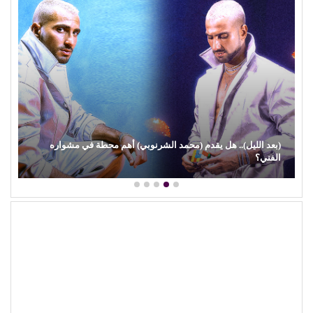
(بعد الليل).. هل يقدم (محمد الشرنوبي) أهم محطة في مشواره
الفني؟