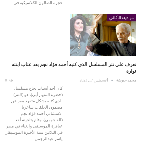
حجرة الصالون الكلاسيكية في…
حواديت الأغاني
تعرف على تتر المسلسل الذي كتبه أحمد فؤاد نجم بعد عتاب ابنته
نوارة
محمد حبوشة
أغسطس 17, 2023
0
كان أحد أسباب نجاح مسلسل
(حضرة المتهم أبي)، هو (التتر)
الذي كتبه بشكل متفرد يعبر عن
مضمون الحلقات شاعرنا
الاستثنائي أحمد فؤاد نجم
(الفاجومي)، وقام بتلحينه أحد
عباقرة الموسيقى والغناء في مصر
في الثلاثين سنة الأخيرة الموسيقار
ياسر عبدالرجمن،…