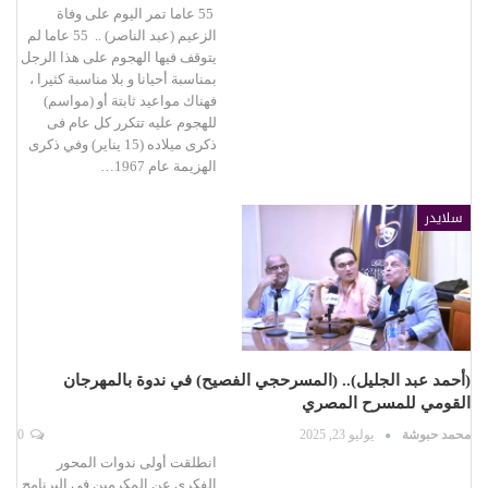
55 عاما تمر اليوم على وفاة
الزعيم (عبد الناصر) .. 55 عاما لم
يتوقف فيها الهجوم على هذا الرجل
بمناسبة أحيانا و بلا مناسبة كثيرا ،
فهناك مواعيد ثابتة أو (مواسم)
للهجوم عليه تتكرر كل عام فى
ذكرى ميلاده (15 يناير) وفي ذكرى
الهزيمة عام 1967…
سلايدر
(أحمد عبد الجليل).. (المسرحجي الفصيح) في ندوة بالمهرجان
القومي للمسرح المصري
محمد حبوشة
يوليو 23, 2025
0
انطلقت أولى ندوات المحور
الفكري عن المكرمين في البرنامج