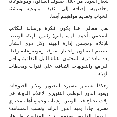
شعار العوده من خلال ضيوف الصالون وموضوعاته
وحاضريه، إضافه إلي تثقيف وتوعية وتنشئة
الشباب وتقديم مواهبهم أيضا.
لعل مقالي هذا يكون فكرة ورسالة للكاتب
الصحفي (أحمد المسلماني) رئيس الهيئة الوطنية
للإعلام ومجلس إدارة الهيئه وكل ذوي الشأن
بتنظيم الصالون واختيار ضيوفه وموضوعاته ولعله
يعد مادة ثرية المحتوي لقناة النيل الثقافية وباقي
البرامج والتنويهات الثقافيه علي قنوات ومحطات
الهيئة.
وهكذا تستمر مسيرة التطوير وتكبر الطوحات
ويعود الدور الوطني التنويري لإعلام الدولة في
وقت يحتاج فيه الوطن وشبابه وجميع أهله محتوي
مصريا جادا يعيد الدور الرائد ونسب المشاهدة
والرضا العالية، ومعهم يعود المعلنون والرعاه