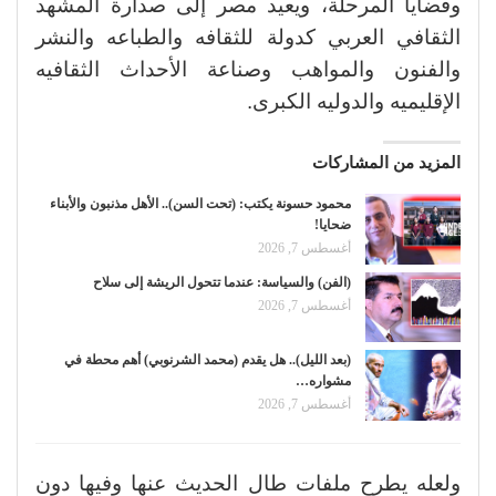
وقضايا المرحلة، ويعيد مصر إلى صدارة المشهد
الثقافي العربي كدولة للثقافه والطباعه والنشر
والفنون والمواهب وصناعة الأحداث الثقافيه
الإقليميه والدوليه الكبرى.
المزيد من المشاركات
محمود حسونة يكتب: (تحت السن).. الأهل مذنبون والأبناء
ضحايا!
أغسطس 7, 2026
(الفن) والسياسة: عندما تتحول الريشة إلى سلاح
أغسطس 7, 2026
(بعد الليل).. هل يقدم (محمد الشرنوبي) أهم محطة في
مشواره…
أغسطس 7, 2026
ولعله يطرح ملفات طال الحديث عنها وفيها دون