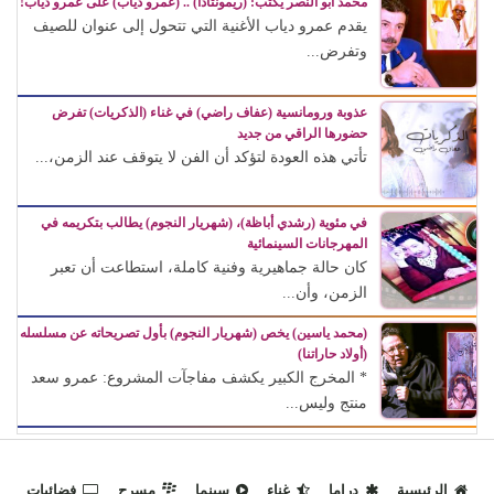
محمد أبو النصر يكتب: (ريمونتادا) .. (عمرو دياب) على عمرو دياب!
يقدم عمرو دياب الأغنية التي تتحول إلى عنوان للصيف
وتفرض...
عذوبة ورومانسية (عفاف راضي) في غناء (الذكريات) تفرض
حضورها الراقي من جديد
تأتي هذه العودة لتؤكد أن الفن لا يتوقف عند الزمن،...
في مئوية (رشدي أباظة)، (شهريار النجوم) يطالب بتكريمه في
المهرجانات السينمائية
كان حالة جماهيرية وفنية كاملة، استطاعت أن تعبر
الزمن، وأن...
(محمد ياسين) يخص (شهريار النجوم) بأول تصريحاته عن مسلسله
(أولاد حاراتنا)
* المخرج الكبير يكشف مفاجآت المشروع: عمرو سعد
منتج وليس...
الرئيسية
دراما
غناء
سينما
مسرح
فضائيات