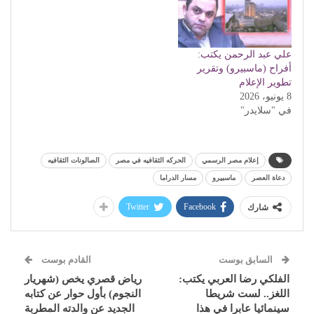
علي عبد الرحمن يكتب:
أفراح (ماسبيرو) وتقرير
تطوير الإعلام
8 يونيو، 2026
في "سلايدر"
إعلام مصر الرسمي
الحركه الثقافيه في مصر
الصالونات الثقافيه
دعاة العصر
ماسبيرو
مسار الدراما
Twitter
Facebook
شارك
السابق بوست
القادم بوست
الفلكي رضا العربي يكتب:
رياض قصري يخص (شهريار
اللغز.. لست شريطا
النجوم) بأول حوار عن كتابه
سينمائيا عابرا في هذا
الجديد عن والدته المطربة