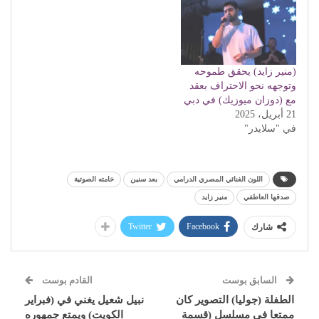
(منير زايد) يحقق طموحه
وتوجهه نحو الاحتراف بعقد
مع (دوزان ميوزيك) في دبي
21 أبريل، 2025
في "سلايدر"
اللون الغنائي المصري الدرامي
بعد سنين
خامته الصوتية
صدقها العاطفي
منير زايد
Twitter
Facebook
شارك
السابق بوست
القادم بوست
الطفلة (جوليا) التصوير كان
نبيل شعيل يغني في (فبراير
ممتعا في مسلسل (قسمة
الكويت) ويمتع جمهوره