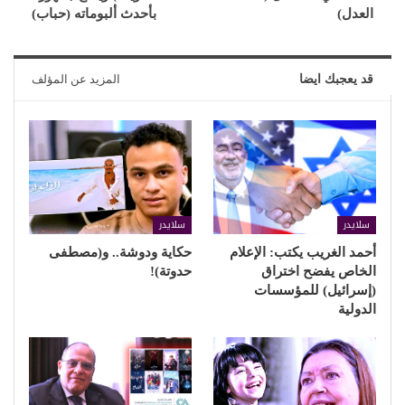
العدل)
بأحدث ألبوماته (حباب)
قد يعجبك ايضا
المزيد عن المؤلف
سلايدر
سلايدر
أحمد الغريب يكتب: الإعلام
حكاية ودوشة.. و(مصطفى
الخاص يفضح اختراق
حدوتة)!
(إسرائيل) للمؤسسات
الدولية