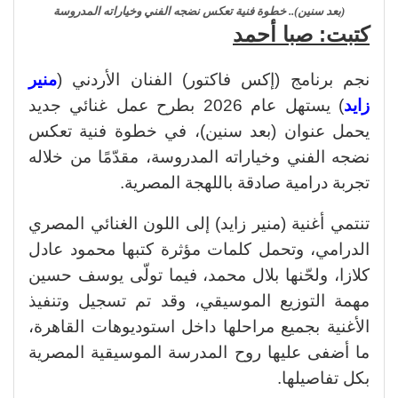
(بعد سنين).. خطوة فنية تعكس نضجه الفني وخياراته المدروسة
كتبت: صبا أحمد
نجم برنامج (إكس فاكتور) الفنان الأردني (
منير
زايد
) يستهل عام 2026 بطرح عمل غنائي جديد
يحمل عنوان (بعد سنين)، في خطوة فنية تعكس
نضجه الفني وخياراته المدروسة، مقدّمًا من خلاله
تجربة درامية صادقة باللهجة المصرية.
تنتمي أغنية (منير زايد) إلى اللون الغنائي المصري
الدرامي، وتحمل كلمات مؤثرة كتبها محمود عادل
كلازا، ولحّنها بلال محمد، فيما تولّى يوسف حسين
مهمة التوزيع الموسيقي، وقد تم تسجيل وتنفيذ
الأغنية بجميع مراحلها داخل استوديوهات القاهرة،
ما أضفى عليها روح المدرسة الموسيقية المصرية
بكل تفاصيلها.