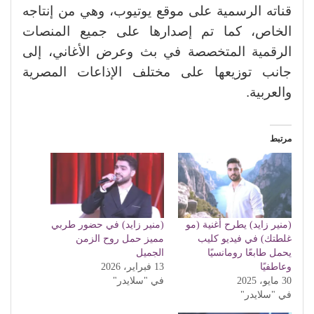
قناته الرسمية على موقع يوتيوب، وهي من إنتاجه
الخاص، كما تم إصدارها على جميع المنصات
الرقمية المتخصصة في بث وعرض الأغاني، إلى
جانب توزيعها على مختلف الإذاعات المصرية
والعربية.
مرتبط
(منير زايد) يطرح أغنية (مو
(منير زايد) في حضور طربي
غلطتك) في فيديو كليب
مميز حمل روح الزمن
يحمل طابعًا رومانسيًا
الجميل
وعاطفيًا
13 فبراير، 2026
30 مايو، 2025
في "سلايدر"
في "سلايدر"