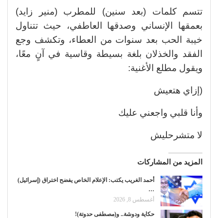
تتسم كلمات (بعد سنين) للمطرب (منير زايد)
بعمقها الإنساني وصدقها العاطفي، حيث تتناول
خيبة الحب بعد سنوات من العطاء، وتكشف وجع
الفقد والخذلان بلغة بسيطة وقاسية في آنٍ معًا،
ويقول مطلع الأغنية:
(إزاي هتعيش
وأنا قلبي واجعني عليك
لا متشرحليش
المزيد من المشاركات
أحمد الغريب يكتب: الإعلام الخاص يفضح اختراق (إسرائيل)
…
أغسطس 8, 2026
حكاية ودوشة.. و(مصطفى حدوتة)!