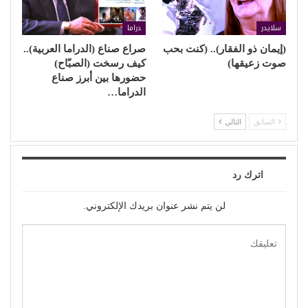
سلايدر
دراما
(إيمان ذو الفقار).. (كنت بحب
صراع صناع (الدراما العربية)..
صوت زعيقها)
كيف رسخت (الصبّاح)
حضورها بين أبرز صناع
الدراما…
السابق
التالي
اترك رد
لن يتم نشر عنوان بريدك الإلكتروني.