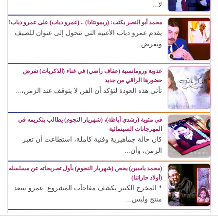
لا...
محمد أبو النصر يكتب: (ريمونتادا) .. (عمرو دياب) على عمرو دياب!
يقدم عمرو دياب الأغنية التي تتحول إلى عنوان للصيف
وتفرض...
عذوبة ورومانسية (عفاف راضي) في غناء (الذكريات) تفرض
حضورها الراقي من جديد
تأتي هذه العودة لتؤكد أن الفن لا يتوقف عند الزمن،...
في مئوية (رشدي أباظة)، (شهريار النجوم) يطالب بتكريمه في
المهرجانات السينمائية
كان حالة جماهيرية وفنية كاملة، استطاعت أن تعبر
الزمن، وأن...
(محمد ياسين) يخص (شهريار النجوم) بأول تصريحاته عن مسلسله
(أولاد حاراتنا)
* المخرج الكبير يكشف مفاجآت المشروع: عمرو سعد
منتج وليس...