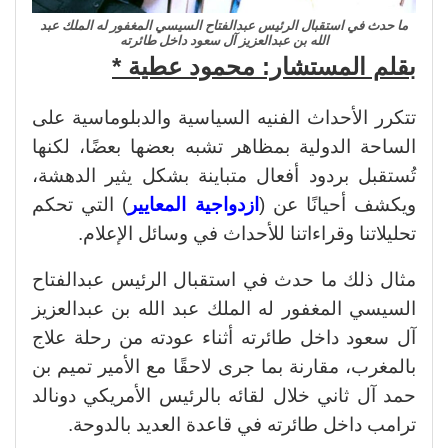
ما حدث في استقبال الرئيس عبدالفتاح السيسي المغفور له الملك عبد
الله بن عبدالعزيز آل سعود داخل طائرته
بقلم المستشار: محمود عطية *
تتكرر الأحداث الفنيه السياسية والدبلوماسية على
الساحة الدولية بمظاهر تشبه بعضها بعضًا، لكنها
تُستقبل بردود أفعال متباينة بشكل يثير الدهشة،
ويكشف أحيانًا عن (
ازدواجية المعايير
) التي تحكم
تحليلاتنا وقراءاتنا للأحداث في وسائل الإعلام.
مثال ذلك ما حدث في استقبال الرئيس عبدالفتاح
السيسي المغفور له الملك عبد الله بن عبدالعزيز
آل سعود داخل طائرته أثناء عودته من رحلة علاج
بالمغرب، مقارنة بما جرى لاحقًا مع الأمير تميم بن
حمد آل ثاني خلال لقائه بالرئيس الأمريكي دونالد
ترامب داخل طائرته في قاعدة العديد بالدوحة.