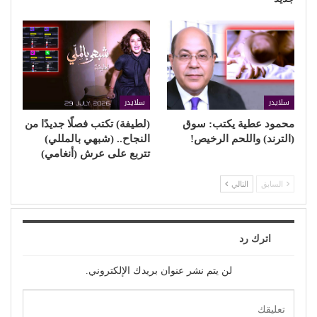
سلايدر
سلايدر
محمود عطية يكتب: سوق
(لطيفة) تكتب فصلًا جديدًا من
(الترند) واللحم الرخيص!
النجاح.. (شبهي بالمللي)
تتربع على عرش (أنغامي)
السابق
التالي
اترك رد
لن يتم نشر عنوان بريدك الإلكتروني.