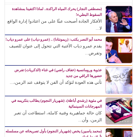
(مصطفى النجار) يحرك المياه الراكدة.. لماذا اكتفينا بمشاهدة
السقوط البطيء!
الأفكار الجادة أصبحت عبئًا على من اعتادوا إدارة الواقع
لا...
محمد أبو النصر يكتب: (ريمونتادا) .. (عمرو دياب) على عمرو دياب!
يقدم عمرو دياب الأغنية التي تتحول إلى عنوان للصيف
وتفرض...
عذوبة ورومانسية (عفاف راضي) في غناء (الذكريات) تفرض
حضورها الراقي من جديد
تأتي هذه العودة لتؤكد أن الفن لا يتوقف عند الزمن،...
في مئوية (رشدي أباظة)، (شهريار النجوم) يطالب بتكريمه في
المهرجانات السينمائية
كان حالة جماهيرية وفنية كاملة، استطاعت أن تعبر
الزمن، وأن...
(محمد ياسين) يخص (شهريار النجوم) بأول تصريحاته عن مسلسله
(أولاد حاراتنا)