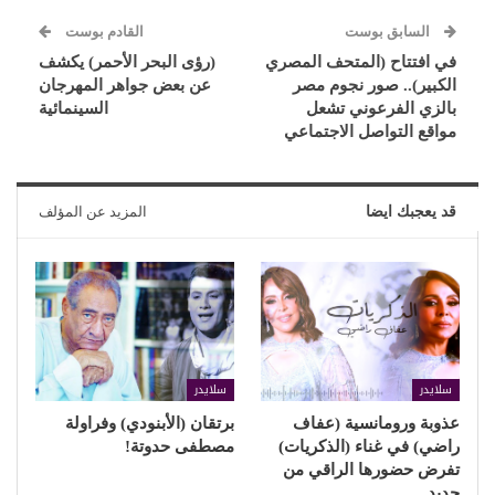
السابق بوست
القادم بوست
في افتتاح (المتحف المصري
(رؤى البحر الأحمر) يكشف
الكبير).. صور نجوم مصر
عن بعض جواهر المهرجان
بالزي الفرعوني تشعل
السينمائية
مواقع التواصل الاجتماعي
قد يعجبك ايضا
المزيد عن المؤلف
سلايدر
سلايدر
عذوبة ورومانسية (عفاف
برتقان (الأبنودي) وفراولة
راضي) في غناء (الذكريات)
مصطفى حدوتة!
تفرض حضورها الراقي من
جديد