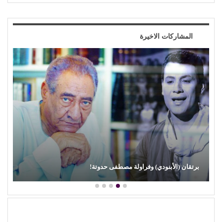
المشاركات الاخيرة
محمود عطية يكتب: سوق (الترند) واللحم الرخيص!