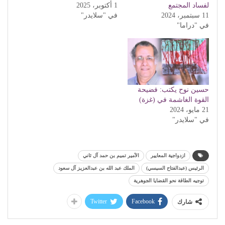
لفساد المجتمع
1 أكتوبر، 2025
11 سبتمبر، 2024
في "سلايدر"
في "دراما"
حسين نوح يكتب: فضيحة
القوة الغاشمة في (غزة)
21 مايو، 2024
في "سلايدر"
ازدواجية المعايير
الأمير تميم بن حمد آل ثاني
الرئيس (عبدالفتاح السيسي)
الملك عبد الله بن عبدالعزيز آل سعود
توجيه الطاقة نحو القضايا الجوهرية
Twitter
Facebook
شارك