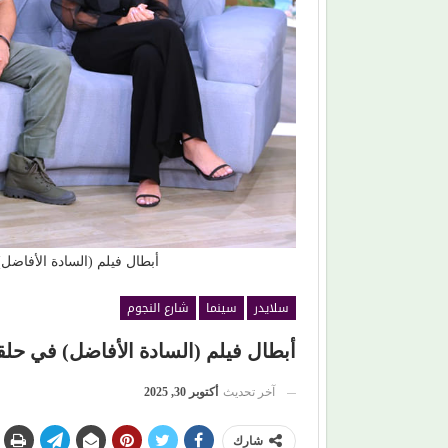
أة اختارت الكرامة على مطاردة
محمود حسونة يكتب: (تحت السن)..
والأبناء ضحايا!
أبطال فيلم (السادة الأفاضل
سلايدر
سينما
شارع النجوم
أبطال فيلم (السادة الأفاضل) في حلق
آخر تحديث
أكتوبر 30, 2025
شارك