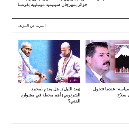
جوائز بمهرجان سينيميد مونبلييه بفرنسا
المزيد عن المؤلف
سلايدر
سياسة: عندما تتحول
(بعد الليل).. هل يقدم (محمد
 سلاح
الشرنوبي) أهم محطة في مشواره
الفني؟