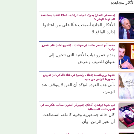
لأكثر مشاهدة
(مصطفى النجار) يحرك المياه الراكدة.. لماذا اكتفينا بمشاهدة
السقوط البطيء!
الأفكار الجادة أصبحت عبئًا على من اعتادوا
إدارة الواقع لا...
محمد أبو النصر يكتب: (ريمونتادا) .. (عمرو دياب) على عمرو
دياب!
يقدم عمرو دياب الأغنية التي تتحول إلى
عنوان للصيف وتفرض...
عذوبة ورومانسية (عفاف راضي) في غناء (الذكريات) تفرض
حضورها الراقي من جديد
تأتي هذه العودة لتؤكد أن الفن لا يتوقف عند
الزمن،...
في مئوية (رشدي أباظة)، (شهريار النجوم) يطالب بتكريمه في
المهرجانات السينمائية
كان حالة جماهيرية وفنية كاملة، استطاعت
أن تعبر الزمن، وأن...