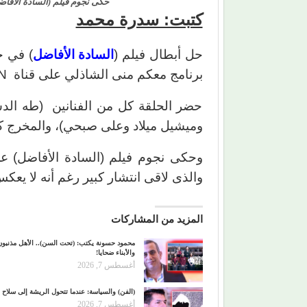
حكى نجوم فيلم (السادة الأفاض
كتبت: سدرة محمد
حل أبطال فيلم (
السادة الأفاضل
) في ح
برنامج معكم منى الشاذلي على قناة ON أمس الخميس.
حضر الحلقة كل من الفنانين (طه الد
وميشيل ميلاد وعلى صبحي)، والمخرج 
وحكى نجوم فيلم (السادة الأفاضل) عن
والذى لاقى انتشار كبير رغم أنه لا يعكس
المزيد من المشاركات
محمود حسونة يكتب: (تحت السن).. الأهل مذنبون
والأبناء ضحايا!
أغسطس 7, 2026
(الفن) والسياسة: عندما تتحول الريشة إلى سلاح
أغسطس 7, 2026