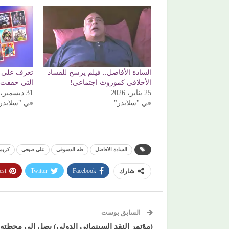
السادة الأفاضل.. فيلم يرسخ للفساد
تعرف على (أ
الأخلاقي كموروث اجتماعي!
التى حققت أع
25 يناير، 2026
31 ديسمبر، 2025
في "سلايدر"
في "سلايدر
السادة الأفاضل
طه الدسوقي
على صبحي
كريم
est
Twitter
Facebook
شارك
السابق بوست
(مؤتمر النقد السينمائي الدولي) يصل إلى محطته