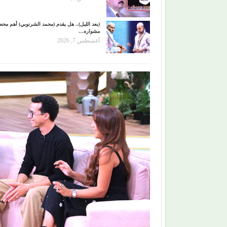
(بعد الليل).. هل يقدم (محمد الشرنوبي) أهم مح
مشواره…
أغسطس 7, 2026