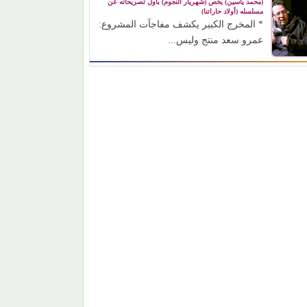
(محمد ياسين) يخص (شهريار النجوم) بأول تصريحاته عن
مسلسله (أولاد حاراتنا)
* المخرج الكبير يكشف مفاجآت المشروع:
عمرو سعد منتج وليس...