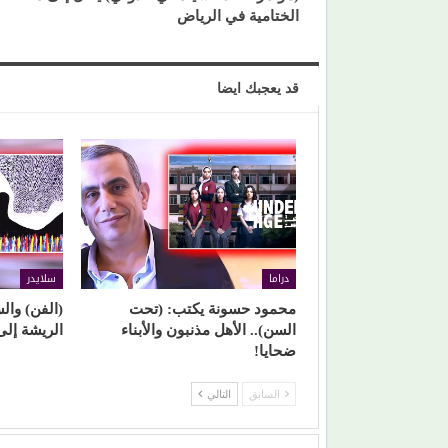
الختامية في الرياض
قد يعجبك ايضا
دراما
سلايدر
محمود حسونة يكتب: (تحت
(الفن) وال
السن).. الأهل مذنبون والأبناء
الريشة إلى
ضحايا!
السابق
التالي