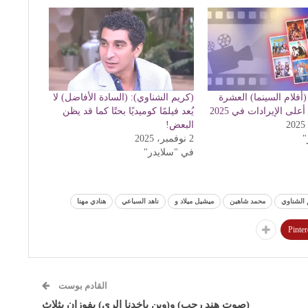
فلام السينما) العشرة
(كريم الشناوي): (السادة الأفاضل) لا
لى الإيرادات في 2025
يُعد فيلمًا كوميديًا بحتًا كما قد يظن
البعض!
"
2 نوفمبر، 2025
في "سلايدر"
 الشناوي
محمد شاهين
ميشيل ميلاد و
ناهد السباعي
هنادي مهنا
Pinter
القادم بوست
(صوت هند رجب) و(وين ياخدنا الري) يفوزان بثلاث