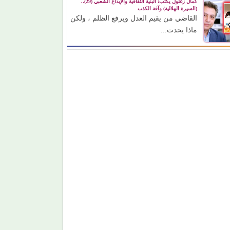
كمال زغلول يكتب: البنية الثقافية والإبداع الشعبي (29)..
(السيرة الهلالية) وآفة الكذب
القاضي من يقيم العدل ويرفع الظلم ، ولكن
ماذا يحدث...