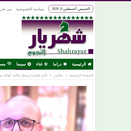
الخميس, أغسطس 6, 2026
سياسة الخصوصية
من نحن
الرئيسية
دراما
غناء
سينما
مس
الصفحة الرئيسية
سلايدر
(آدم عفارة) يرسخ مكانته كواحد من 