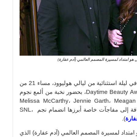
بل هو امتداد لمسيرة المصمم العالمي (آدم عفارة)
تألّقت العاصمة العالمية للفن والجمال في ليلة استثنائية من ليالي هوليوود، مساء 21 من
هذا الشهر باحتضانها حفل Daytime Beauty Awards 2025، بحضور نخبة من ألمع نجوم
Melissa McCarthy، Jennie Garth، Meagan Good، Jonat
Majors، ورئيس Revlon العالمي، إضافة إلى مفاجآت خاصة أبرزها انضمام نجم SNL،
فارة
).
 امتداد لمسيرة المصمم العالمي (آدم عفارة) الذي