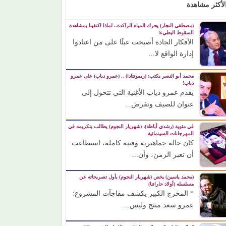
لأكثر مشاهدة
(مصطفى النجار) يحرك المياه الراكدة.. لماذا اكتفينا بمشاهدة
السقوط البطيء!
الأفكار الجادة أصبحت عبئًا على من اعتادوا
إدارة الواقع لا...
محمد أبو النصر يكتب: (ريمونتادا) .. (عمرو دياب) على عمرو
دياب!
يقدم عمرو دياب الأغنية التي تتحول إلى
عنوان للصيف وتفرض...
في مئوية (رشدي أباظة)، (شهريار النجوم) يطالب بتكريمه في
المهرجانات السينمائية
كان حالة جماهيرية وفنية كاملة، استطاعت
أن تعبر الزمن، وأن...
(محمد ياسين) يخص (شهريار النجوم) بأول تصريحاته عن
مسلسله (أولاد حاراتنا)
* المخرج الكبير يكشف مفاجآت المشروع:
عمرو سعد منتج وليس...