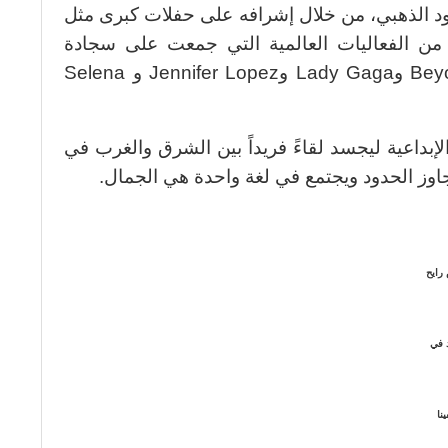
الذهبي، من خلال إشرافه على حفلات كبرى مثل
Hollywood Be وغيرها من الفعاليات العالمية التي جمعت على سجادة
حمراء واحدة أسماء بحجم مثل Beyoncé وLady Gaga وJennifer Lopez و Selena
لإبداعية ليجسد لقاءً فريداً بين الشرق والغرب في
جاوز الحدود ويجتمع في لغة واحدة هي الجمال.
 رايح
 في
نا