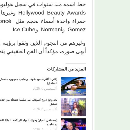
خط اسمه منذ سنوات في سجل هوليوود 
auty Awards
Gomez وNormani وIce Cube.
وغيرهم من النجوم الذين وثقوا برؤيته ا
أبهى صوره، مؤكداً أن الفن الحقيقي يت
المزيد من المشاركات
(علي الألفي) يعود بقوة.. ويفاجئ جمهوره بـ (مش
الساحل)
أغسطس 6, 2026
بعد وجع (روج أسود).. (مي سليم) تضحك من جديد
دمشق
أغسطس 6, 2026
(مصطفى النجار) يحرك المياه الراكدة.. لماذا اكتفي
بمشاهدة…
أغسطس 5, 2026