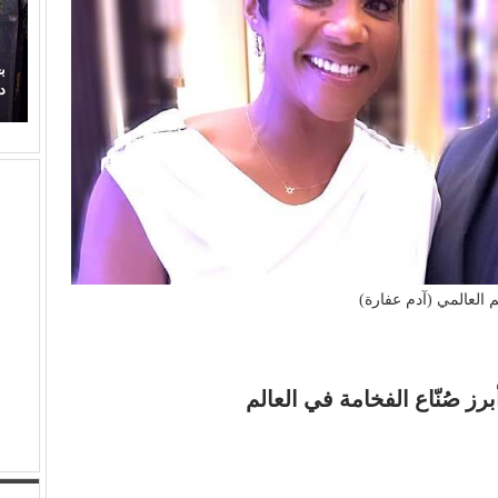
هوره بـ (مش رايح
بعد وجع (روج أسود).. (مي سليم) تضحك من جديد في
دمشق
 العالمي (آدم عفارة)
ز صُنّاع الفخامة في العالم