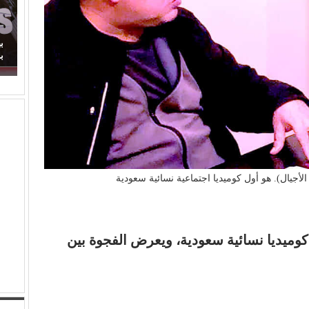
كتفينا
بهاء الدين يوسف يكتب: مسلسل (الويستيز).. دراما
برائحة الأب الروحي
أجيال). هو أول كوميديا اجتماعية نسائية سعودية
كوميديا نسائية سعودية، ويعرض الفجوة بين