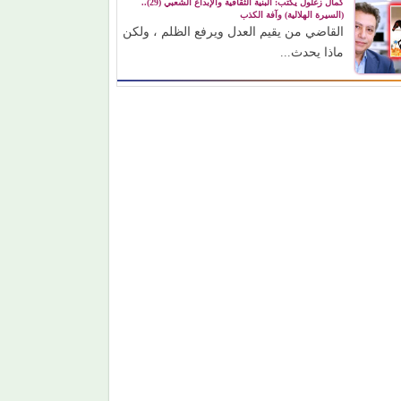
كمال زغلول يكتب: البنية الثقافية والإبداع الشعبي (29)..
(السيرة الهلالية) وآفة الكذب
القاضي من يقيم العدل ويرفع الظلم ، ولكن
ماذا يحدث...