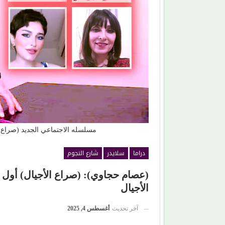
عل مسارح 4 دول.. (أبو الليف) يعود إلى
(مصطفى النجار) يحرك المياه الراكدة.. لماذا ا
 مختلفة
بمشاهدة السقوط البطيء!
مسلسله الاجتماعي الجديد (صراع ال
دراما
سلايدر
شارع النجوم
(عصام حجاوي): (صراع الأجيال) أول 
الأجيال
آخر تحديث
أغسطس 4, 2025