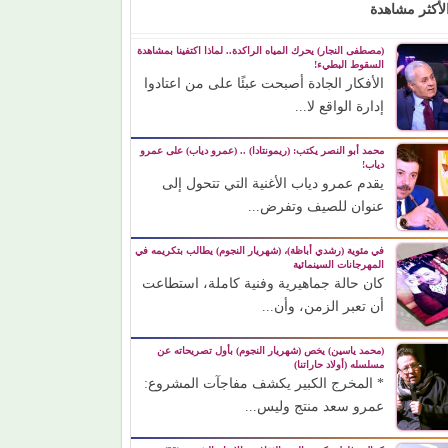
لأكثر مشاهدة
(مصطفى النجار) يحرك المياه الراكدة.. لماذا اكتفينا بمشاهدة
السقوط البطيء!
الأفكار الجادة أصبحت عبئًا على من اعتادوا
إدارة الواقع لا...
محمد أبو النصر يكتب: (ريمونتادا) .. (عمرو دياب) على عمرو
دياب!
يقدم عمرو دياب الأغنية التي تتحول إلى
عنوان للصيف وتفرض...
في مئوية (رشدي أباظة)، (شهريار النجوم) يطالب بتكريمه في
المهرجانات السينمائية
كان حالة جماهيرية وفنية كاملة، استطاعت
أن تعبر الزمن، وأن...
(محمد ياسين) يخص (شهريار النجوم) بأول تصريحاته عن
مسلسله (أولاد حاراتنا)
* المخرج الكبير يكشف مفاجآت المشروع:
عمرو سعد منتج وليس...