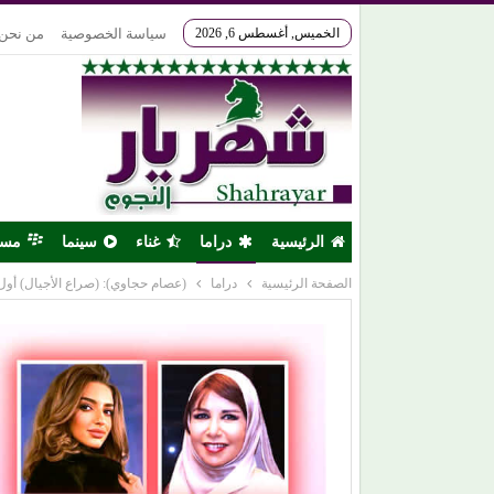
الخميس, أغسطس 6, 2026
سياسة الخصوصية
من نحن
الرئيسية
دراما
غناء
سينما
مس
الصفحة الرئيسية
دراما
(عصام حجاوي): (صراع الأجيال) أول 