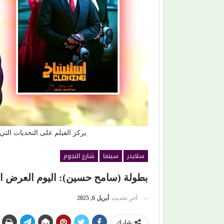
فقد قدرته على
محمود حسونة يكتب: (تحت السن).. الأهل مذنبون
والأبناء ضحايا!
يركز الفيلم على التحديات التي 
سلايدر
سينما
شارع النجوم
بطولة (سامح حسين): اليوم العرض ا
آخر تحديث
أبريل 6, 2025
شارك