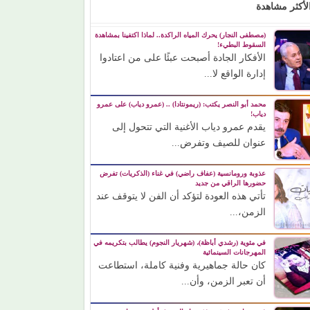
لأكثر مشاهدة
(مصطفى النجار) يحرك المياه الراكدة.. لماذا اكتفينا بمشاهدة
السقوط البطيء!
الأفكار الجادة أصبحت عبئًا على من اعتادوا
إدارة الواقع لا...
محمد أبو النصر يكتب: (ريمونتادا) .. (عمرو دياب) على عمرو
دياب!
يقدم عمرو دياب الأغنية التي تتحول إلى
عنوان للصيف وتفرض...
عذوبة ورومانسية (عفاف راضي) في غناء (الذكريات) تفرض
حضورها الراقي من جديد
تأتي هذه العودة لتؤكد أن الفن لا يتوقف عند
الزمن،...
في مئوية (رشدي أباظة)، (شهريار النجوم) يطالب بتكريمه في
المهرجانات السينمائية
كان حالة جماهيرية وفنية كاملة، استطاعت
أن تعبر الزمن، وأن...