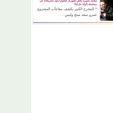
(محمد ياسين) يخص (شهريار النجوم) بأول تصريحاته عن
مسلسله (أولاد حاراتنا)
* المخرج الكبير يكشف مفاجآت المشروع:
عمرو سعد منتج وليس...