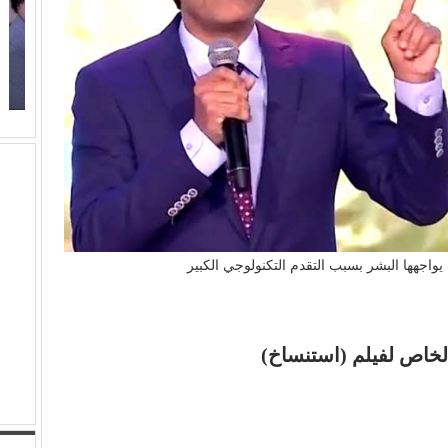
(
(الفن) والسياسة: عندما تتحول الريشة إلى سلاح
م
يواجهها البشر بسبب التقدم التكنولوجي الكبير
لخاص لفيلم (استنساخ)