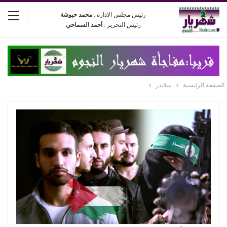
رئيس مجلس الادارة :
محمد حبوشة
رئيس التحرير :
أحمد السماحي
الصفحة الرئيسية
سلايدر