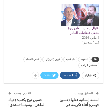
اغتيال (صالح العاروري)
يشعل فضائيات العالم
3 يناير، 2024
في "سلايدر"
المقومة
تلك قضية
فريق (كاريوكي)
كتائب القسام
مصطفي ابراهيم
Twitter
Facebook
شارك
السابق بوست
القادم بوست
لمسة إنسانية فعلها (حسين
حسين نوح يكتب: (حياة
فهمي) أثناء تكريمه في
الماعز).. وسينما تستحق!