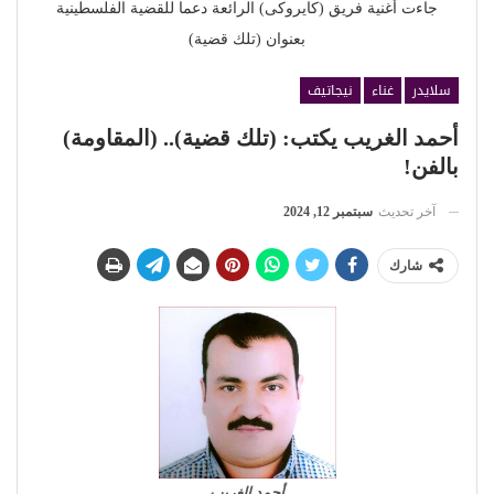
جاءت أغنية فريق (كايروكى) الرائعة دعما للقضية الفلسطينية
بعنوان (تلك قضية)
سلايدر
غناء
نيجاتيف
أحمد الغريب يكتب: (تلك قضية).. (المقاومة)
بالفن!
آخر تحديث
سبتمبر 12, 2024
شارك
أحمد الغريب