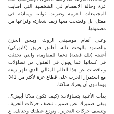
غزة وحالة الانفصام فى الشخصية التى أصابت
المجتمعات الغربية وضربت ثوابته ومبادئه فى
مقتل، بل وفضحت معها زيف شعارته وفراغها من
مضمونها.
وعلى أنغام موسيقى الروك، وبلحن الحزن
والصمود بالوقت ذاته، أطلق فريق (كايوركي)
أغنيته (تلك قضية) دعما للمقاومة، والتي تحدثت
في كلماتها عما يجول في العقول من تساؤلات
وتناقضات عن هذا العالم المثالي الذي ظهر زيفه
مع استمرار الحرب على قطاع غزة لأكثر من 341
يوما دون أن يحرك ساكنا.
بدأت الأغنية بتساؤلات: (كيف تكون ملاكا أبيض؟..
يبقى ضميرك نص ضمير.. تنصف حركات الحرية..
وتنسف حركات التحرير.. وتوزع عطفك وحنانك.. ع