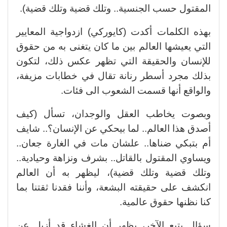
المقتول حسب الجنسية.. وتلك قضية وتلك قضية).
بهذه الكلمات أكدت (كايوركي) ازدواجية المعايير
التي يعيشها العالم بين ما كان يتغنى به من حقوق
للإنسان والحقيقة التي تظهر عكس ذلك، لتكون
بذلك مجرد أسطر رنانة تقال في خطابات مزيفة،
والواقع أنها قسمت الشعوب الى فئات.
وبصوت يخاطب العقل والوجدان، تسأل (كيف
أصدق هذا العالم.. لما بيحكي عن الإنسان؟.. شايف
أم بتبكي ضناها.. علشان مات في الغارة جعان..
ويساوي المقتول بالقاتل.. بشرف ونزاهة وحيادية..
وتلك قضية وتلك قضية)، ليظهر به أن العالم
انكشف على حقيقته البشعة، وأننا فقدنا ثقتنا بما
كنا نظنها حقوق عالمية.
سؤال يتبع الآخر، يظهر أن الغشاء قد أزيل عن