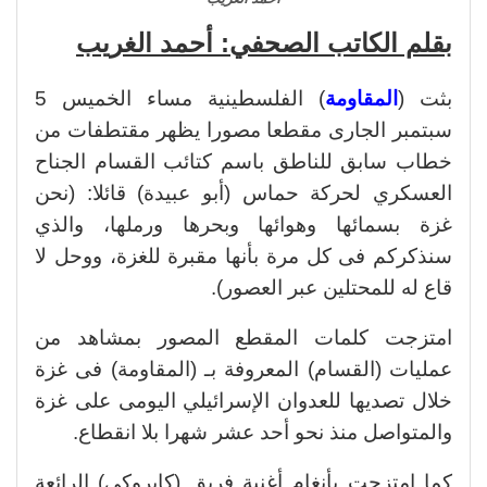
بقلم الكاتب الصحفي: أحمد الغريب
بثت (
المقاومة
) الفلسطينية مساء الخميس 5
سبتمبر الجارى مقطعا مصورا يظهر مقتطفات من
خطاب سابق للناطق باسم كتائب القسام الجناح
العسكري لحركة حماس (أبو عبيدة) قائلا: (نحن
غزة بسمائها وهوائها وبحرها ورملها، والذي
سنذكركم فى كل مرة بأنها مقبرة للغزة، ووحل لا
قاع له للمحتلين عبر العصور).
امتزجت كلمات المقطع المصور بمشاهد من
عمليات (القسام) المعروفة بـ (المقاومة) فى غزة
خلال تصديها للعدوان الإسرائيلي اليومى على غزة
والمتواصل منذ نحو أحد عشر شهرا بلا انقطاع.
كما امتزجت بأنغام أغنية فريق (كايروكى) الرائعة