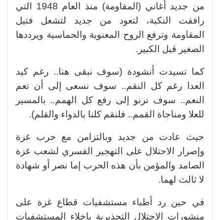
من جديد أغاني (المقاومة) منذ العام 1948 التي
رافقت النكبة، لتعود من جديد لتشعل فتيل
المقاومة وترفع الروح المعنوية والحماسية ويرددها
الصغير قبل الكبير.
كما تسيدت أنشودة (سوف نبقى هنا.. رغم كيد
العدا رغم كل النقم.. سوف نسعى إلى أن تعم
النعم.. سوف نرنو إلى رفع كل الهمم.. بالمسير
للعلا ومناجاة القمم.. فلنقم كلنا بالدواء والقلم).
حيث عادت من جديد وبالتزامن مع حرب غزة
وإصرار الاحتلال على التهجير القسري لشعب غزة
الصامد والمؤمن بأن هذه الحرب إما نصر أو شهادة
لا ثالث لهما.
في حين رد أطباء مستشفيات قطاع غزة على
منشورات الاحتلال التحذيرية بإخلاء المستشفيات