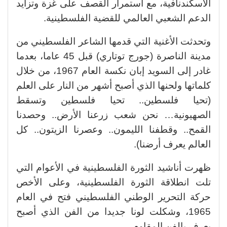
الاسكندنافية، مع استمرار القصف على غزة وتزايد
الدعم الشعبي العالمي للقضية الفلسطينية.
وتحدثت الأغنية التي قدمها الشاعر الفلسطيني من
مدينة الناصرة (جورج توتاري) قبل 45 عاما، بعدما
غادر إلى السويد إبان نكسة العام 1967، من خلال
كلماتها ولحنها الذي أصبح أشهر من النار على العلم
(تحيا فلسطين.. تحيا فلسطين وتسقط
الصهيونية… نحن شعب زرعنا الأرض.. وحصدنا
القمح.. وقطفنا الليمون.. وعصرنا الزيتون.. كل
العالم يعرف أرضنا).
ظهرت أناشيد الثورة الفلسطينية في الأعوام التي
تلت انطلاقة الثورة الفلسطينية، وعلى الأخص
حركة التحرير الوطني الفلسطيني فتح في العام
1965، وشكلت لونا جديدا من الفن الذي أصبح
يعرف بالفن المقاوم.