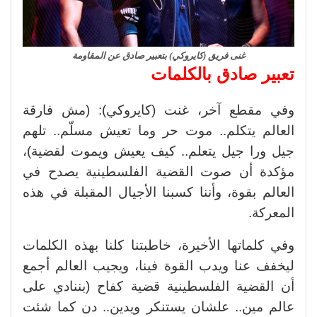
غنى فريق (كايروكي) بتعبير صادق عن المقاومة
تعبير صادق بالكلمات
وفي مقطع آخر، غنت (كايروكي): (مش فارقة
العالم يتكلم.. موت حر وما تعيش مسلّم.. تلهم
جيل ورا جيل يتعلم.. كيف يعيش ويموت لقضية)،
مؤكدة أن صوت القضية الفلسطينية يصدح في
العالم بقوة، وأننا كسبنا الأجيال المقبلة في هذه
المعركة.
وفي كلماتها الأخيرة، خاطبتنا كلنا بهذه الكلمات
ليخفف عنا ويدب القوة فينا، ويجيب العالم أجمع
أن القضية الفلسطينية قضية كفاح (بننادي على
عالم مين.. علشان يستنكر ويدين.. دن كما شئت