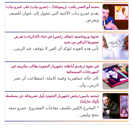
محمد أبو النصر يكتب: (ريمونتادا) .. (عمرو دياب) على عمرو دياب!
يقدم عمرو دياب الأغنية التي تتحول إلى عنوان للصيف
وتفرض...
عذوبة ورومانسية (عفاف راضي) في غناء (الذكريات) تفرض
حضورها الراقي من جديد
تأتي هذه العودة لتؤكد أن الفن لا يتوقف عند الزمن،...
في مئوية (رشدي أباظة)، (شهريار النجوم) يطالب بتكريمه في
المهرجانات السينمائية
كان حالة جماهيرية وفنية كاملة، استطاعت أن تعبر
الزمن، وأن...
(محمد ياسين) يخص (شهريار النجوم) بأول تصريحاته عن مسلسله
(أولاد حاراتنا)
* المخرج الكبير يكشف مفاجآت المشروع: عمرو سعد
منتج وليس...