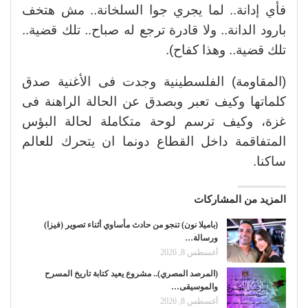
فأي إدانة.. لما يجري جوا السلخانة.. مش هتخف
بارود الدانة.. ولا قادرة ترجع له صباح.. تلك قضية..
تلك قضية.. وهذا كفاح).
(المقاومة) الفلسطينية وجدت فى الأغنية صدق
كلماتها وكيف تعبر وبصدق عن الحالة الراهنة فى
غزة، وكيف ترسم لوحة متكاملة لحالة البؤس
المتفاقمة داخل القطاع دونما ان يتحرك للعالم
ساكنا.
المزيد من المشاركات
(باميلا نون) تنجو من حادث مأساوي أثناء تصوير (فيزا)
ورسالة…
أغسطس 8, 2026
(المرصد المصري).. مشروع يعيد كتابة تاريخ المسرح
والموسيقى…
أغسطس 8, 2026