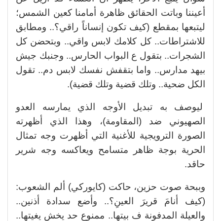
أعيننا وباتت الحقائق ظاهرة أمامنا كعين الشمس؛
ليتبعها بمقطع (كيف تكون إنساناً راقي؟.. ومطابق
للاشتراطات.. كل كلامك لابس واقي.. وبتحضن كل
الشجرات.. بتقول ع البواب الحارس.. وجنبك جيش
بيهد مدارس.. واما بتقفش نفسك لابس دم.. تقول
الكل ضحية.. وتلك قضية وتلك قضية).
ليوصف به تبديل الأوجه الذي يمارسه العدو
الصهيوني ضد (المقاومة)، وهذا الذي أظهرته
الصورة الترويجية للأغنية التي أظهرت وجه تمثال
الحرية بوجة ظاهر متسامح ويعاكسه وجه شرير
حاقد.
وببحة صوت حزين، حاكت (كايوركي) ألم الشعوب:
(كيف أنامَ قريرَ العينِ؟.. وأضع سدادة أذنين..
والعيلة المدفونة ف بيتها.. ممنوع حد يخش يغيتها..