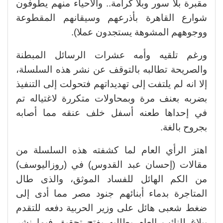
مقبرة بلا سور وبلا كرامة.. والأحياء منهم يطوفون
شوارع القاهرة بأذرعهم وسيقانهم المقطوعة
ووجوههم المشوهة يستجدون عملا).
ورغم تلقيه وأمه عشرات الرسائل المبطنة
والصريحة تطالبه بالتوقف عن نشر هذه السلسلة،
إلا انه لم يلتفت إلى تهديداتهم فتحولت إلى التنفيذ
بضربه بعنف مرة وبمحاولات متكررة لاغتياله تم
في إحداها طعنه أسفل خلف عنقه مما أصابه
بجروح بالغة.
اهتز الرأي العام لما كشفته هذه السلسلة من
مقالات (إحسان عبد القدوس) في (روزاليوسف)
من الكم الهائل للفساد الموثق، والذى طال
المتاجرة بدماء أبنائهم جنود مصر مما أدى إلى
ضغط شعبى هائل على وزير الحربية دفعه للتقدم
ببلاغ للنائب العام يطالبه بفتح تحقيق فيما نشر