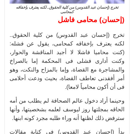
تخرج (إحسان عبد القدوس) من كلية الحقوق.. لكنه يعترف بإخفاقه
كمحامى
(إحسان) محامى فاشل
تخرج (إحسان عبد القدوس) من كلية الحقوق..
لكنه يعترف بإخفاقه كمحامى، يقول عن فشله:
(كنت محاميا فاشلا لا أجيد المناقشة والحوار،
وكنت أدارى فشلى فى المحكمة إما بالصراخ
والمشاجرة مع القضاة، وإما بالمزاح والنكت، وهو
أمر أفقدنى تعاطف القضاة، بحيث ودعت أحلامى
فى أن أكون محامياً لامعا).
وحينما أراد دخول عالم الصحافة لم يطلب من أمه
الحاقه بمجلتها روز ليوسف لعلمه بشخصيتها، وأنها
سترفض ذلك لظنها أنه وراء طلبه مجرد كونه ابنها.
بدأ (إحسان عبد القدوس) في كتابة مقالات