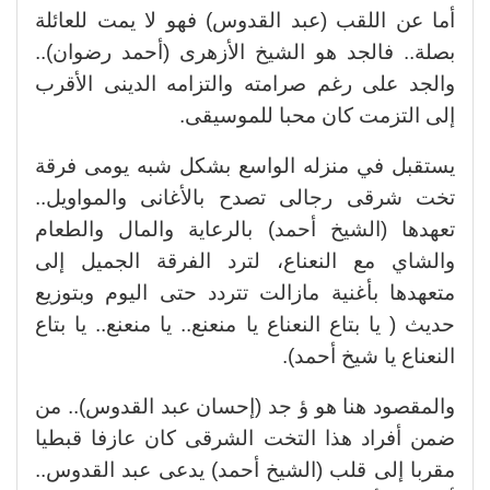
أما عن اللقب (عبد القدوس) فهو لا يمت للعائلة
بصلة.. فالجد هو الشيخ الأزهرى (أحمد رضوان)..
والجد على رغم صرامته والتزامه الدينى الأقرب
إلى التزمت كان محبا للموسيقى.
يستقبل في منزله الواسع بشكل شبه يومى فرقة
تخت شرقى رجالى تصدح بالأغانى والمواويل..
تعهدها (الشيخ أحمد) بالرعاية والمال والطعام
والشاي مع النعناع، لترد الفرقة الجميل إلى
متعهدها بأغنية مازالت تتردد حتى اليوم وبتوزيع
حديث ( يا بتاع النعناع يا منعنع.. يا منعنع.. يا بتاع
النعناع يا شيخ أحمد).
والمقصود هنا هو ؤ جد (إحسان عبد القدوس).. من
ضمن أفراد هذا التخت الشرقى كان عازفا قبطيا
مقربا إلى قلب (الشيخ أحمد) يدعى عبد القدوس..