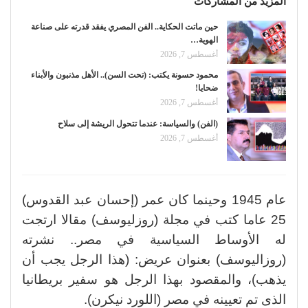
المزيد من المشاركات
حين ماتت الحكاية.. الفن المصري يفقد قدرته على صناعة
الهوية…
أغسطس 7, 2026
محمود حسونة يكتب: (تحت السن).. الأهل مذنبون والأبناء
ضحايا!
أغسطس 7, 2026
(الفن) والسياسة: عندما تتحول الريشة إلى سلاح
أغسطس 7, 2026
عام 1945 وحينما كان عمر (إحسان عبد القدوس)
25 عاما كتب في مجلة (روزليوسف) مقالا ارتجت
له الأوساط السياسية في مصر.. نشرته
(روزاليوسف) بعنوان عريض: (هذا الرجل يجب أن
يذهب)، والمقصود بهذا الرجل هو سفير بريطانيا
الذى تم تعيينه في مصر (اللورد نيكرن).