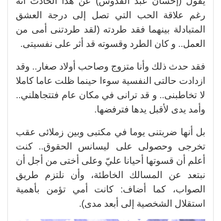
يقول (إحسان عبد القدوس) عن هذا الحادث أنه
رغم علاقة الحب التي تصل إلى درجة العشق
المتبادلة بينهما فقد طردته (لقد طردتنى أمى من
العمل.. و كان الطرد وقسوته قد أثر على نفسيتى.
فقد حدث ذلك وأنا متزوج وصاحب أولاد صغار.. وقد
ازدادت حالتى النفسية سوءا حينما ظلت عاما كاملا
لا تخاطبنى.. و قد ترانى في مكان عام فتتجاهلني..
وأمد يدى لأقبل يدها فترفضها.
بل أنها ضربتنى يوما في مكتبى وبين زملائى عقب
تخرجى وحصولى على ليسانس الحقوق.. كنت
أعلم أن قسوتها أحيانا عليّ وعلى أختى من أجل أن
نبتعد عن المسالك الخاطئة، وأن نلتزم طريق
الصواب، كما أضاف: كانت أمي تؤمن بأهمية
استقلال الشخصية إلى أبعد مدى).