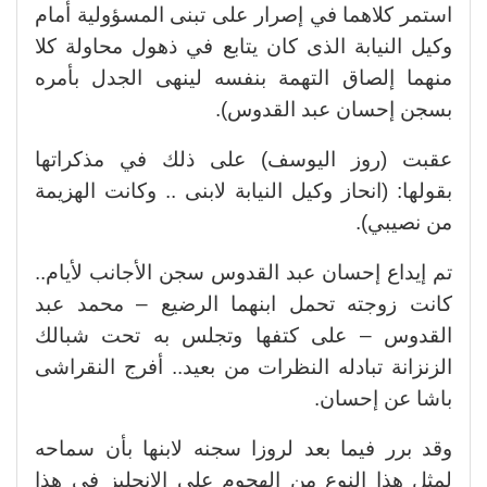
استمر كلاهما في إصرار على تبنى المسؤولية أمام
وكيل النيابة الذى كان يتابع في ذهول محاولة كلا
منهما إلصاق التهمة بنفسه لينهى الجدل بأمره
بسجن إحسان عبد القدوس).
عقبت (روز اليوسف) على ذلك في مذكراتها
بقولها: (انحاز وكيل النيابة لابنى .. وكانت الهزيمة
من نصيبي).
تم إيداع إحسان عبد القدوس سجن الأجانب لأيام..
كانت زوجته تحمل ابنهما الرضيع – محمد عبد
القدوس – على كتفها وتجلس به تحت شبالك
الزنزانة تبادله النظرات من بعيد.. أفرج النقراشى
باشا عن إحسان.
وقد برر فيما بعد لروزا سجنه لابنها بأن سماحه
لمثل هذا النوع من الهجوم على الإنجليز في هذا