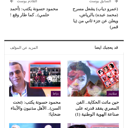
السابق بوست
القادم بوست
(عمرو دياب) يشعل مسرح
محمود حسونة يكتب: (أحمد
(محمد عبده) بالرياض،
حلمي).. كما طار وقع !
ويعلن عن جزء ثاني من (يا
قمر)
قد يعجبك ايضا
المزيد عن المؤلف
سلايدر
دراما
حين ماتت الحكاية.. الفن
محمود حسونة يكتب: (تحت
المصري يفقد قدرته على
السن).. الأهل مذنبون والأبناء
صناعة الهوية الوطنية (1)
ضحايا!