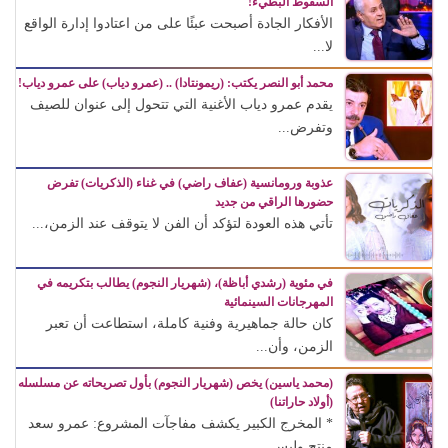
السقوط البطيء!
الأفكار الجادة أصبحت عبئًا على من اعتادوا إدارة الواقع
لا...
محمد أبو النصر يكتب: (ريمونتادا) .. (عمرو دياب) على عمرو دياب!
يقدم عمرو دياب الأغنية التي تتحول إلى عنوان للصيف
وتفرض...
عذوبة ورومانسية (عفاف راضي) في غناء (الذكريات) تفرض
حضورها الراقي من جديد
تأتي هذه العودة لتؤكد أن الفن لا يتوقف عند الزمن،...
في مئوية (رشدي أباظة)، (شهريار النجوم) يطالب بتكريمه في
المهرجانات السينمائية
كان حالة جماهيرية وفنية كاملة، استطاعت أن تعبر
الزمن، وأن...
(محمد ياسين) يخص (شهريار النجوم) بأول تصريحاته عن مسلسله
(أولاد حاراتنا)
* المخرج الكبير يكشف مفاجآت المشروع: عمرو سعد
منتج وليس...