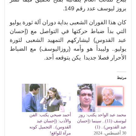
بروز ليوسف عدد رقم 149.
كان هذا الفوران الشعبى بداية دوران آلة ثورة يوليو
التي بدأ ضباط حركتها في التواصل مع (إحسان
عبد القدوس) ليشاركهم التمهيد الشعبى لثورة
يوليو.. وليبدأ هو وأمه (روزاليوسف) مع الضباط
الأحرار فصلا جديدا يكن يتوقعه أحد.
مرتبط
محمد عبد الواحد يكتب: روز
أحمد صبحي يكتب: الفن
ليوسف (11).. سينما (إحسان
والأدب: (إحسان عبد
عبد القدوس).. (1)
القدوس).. التجميل كونه
30 أغسطس، 2024
مرآة للواقع!