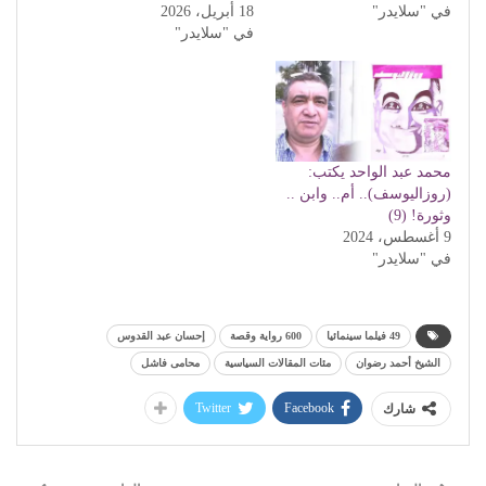
في "سلايدر"
18 أبريل، 2026
في "سلايدر"
محمد عبد الواحد يكتب:
(روزاليوسف).. أم.. وابن ..
وثورة! (9)
9 أغسطس، 2024
في "سلايدر"
49 فيلما سينمائيا
600 رواية وقصة
إحسان عبد القدوس
الشيخ أحمد رضوان
مئات المقالات السياسية
محامى فاشل
Twitter
Facebook
شارك