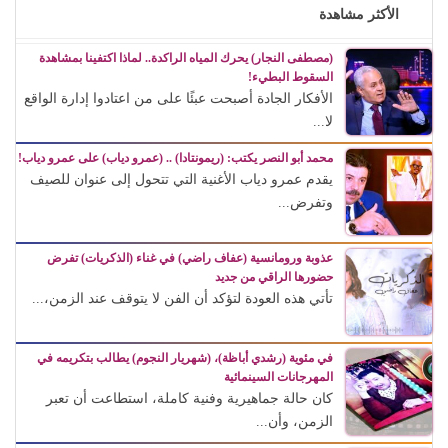
الأكثر مشاهدة
(مصطفى النجار) يحرك المياه الراكدة.. لماذا اكتفينا بمشاهدة
السقوط البطيء!
الأفكار الجادة أصبحت عبئًا على من اعتادوا إدارة الواقع
لا...
محمد أبو النصر يكتب: (ريمونتادا) .. (عمرو دياب) على عمرو دياب!
يقدم عمرو دياب الأغنية التي تتحول إلى عنوان للصيف
وتفرض...
عذوبة ورومانسية (عفاف راضي) في غناء (الذكريات) تفرض
حضورها الراقي من جديد
تأتي هذه العودة لتؤكد أن الفن لا يتوقف عند الزمن،...
في مئوية (رشدي أباظة)، (شهريار النجوم) يطالب بتكريمه في
المهرجانات السينمائية
كان حالة جماهيرية وفنية كاملة، استطاعت أن تعبر
الزمن، وأن...