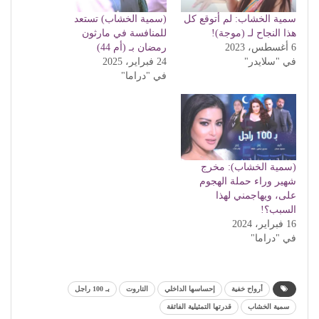
سمية الخشاب: لم أتوقع كل
(سمية الخشاب) تستعد
هذا النجاح لـ (موجة)!
للمنافسة في مارثون
6 أغسطس، 2023
رمضان بـ (أم 44)
في "سلايدر"
24 فبراير، 2025
في "دراما"
(سمية الخشاب): مخرج
شهير وراء حملة الهجوم
على، ويهاجمني لهذا
السبب؟!
16 فبراير، 2024
في "دراما"
أرواح خفية
إحساسها الداخلي
التاروت
بـ 100 راجل
سمية الخشاب
قدرتها التمثيلية الفائقة