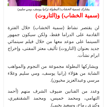
يشارك (سمية الخشاب) البطولة (رانيا يوسف، ومي سليم)
(سمية الخشاب) و(التاروت)
لن يقتصر نشاط (سمية الخشاب) خلال الفترة
القادمة على الدراما فقط، ولكن سيكون جمهور
السينما على موعد معها من خلال فيلم سينمائي
جديد بعنوان (التاروت) تأليف معتز المفتى، وإخراج
ابرام نشأت.
ويشاركها البطولة مجموعة من النجوم والمواهب
الشابة من هؤلاء (رانيا يوسف، ومي سليم وعلاء
مرسي وعبدالعزيز مخيون).
وعدد من الفنانين ضيوف الشرف منهم (أحمد
التهامي، ومحمد خميس، ومحمد الشقنقيري،
وكنزي رماح، وسعيد يحيي).