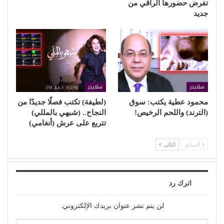
تفرض حضورها الراقي من
جديد
سلايدر
سلايدر
محمود عطية يكتب: سوق
(لطيفة) تكتب فصلًا جديدًا من
(الترند) واللحم الرخيص!
النجاح.. (شبهي بالمللي)
تتربع على عرش (أنغامي)
السابق
التالي
اترك رد
لن يتم نشر عنوان بريدك الإلكتروني.