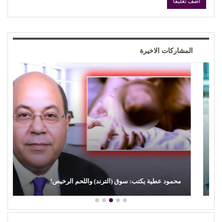
المشاركات الاخيرة
محمود عطية يكتب: سوق (الترند) واللحم الرخيص!