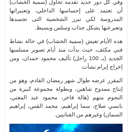
وفي كل دور جديد تقدمه تحاول (سمية الخشاب)
أن تعتمد على إحساسها الداخلي، وتعبيراتها
المدروسة لكي تبرز الشخصية التى تجسدها
وتعبرعنها بشكل جذاب وسلس وبسيط.
هذه الأيام تعيش (سمية الخشاب) في حالة نشاط
فني مكثف، حيث بدأت منذ أيام تصوير مسلسها
الجديد (بـ 100 راجل) تأليف محمود حمدان، ومن
إخراج إبرام نشأت.
المقرر عرضه طوال شهر رمضان القادم، وهو من
إنتاج ممدوح شاهين، وبطولة مجموعة كبيرة من
النجوم منهم (هالة فاخر، محمود عبد المغني،
نانسي صلاح، سما إبراهيم، محمد القس، إبراهيم
السمان) وغيرهم من الفنانيين.