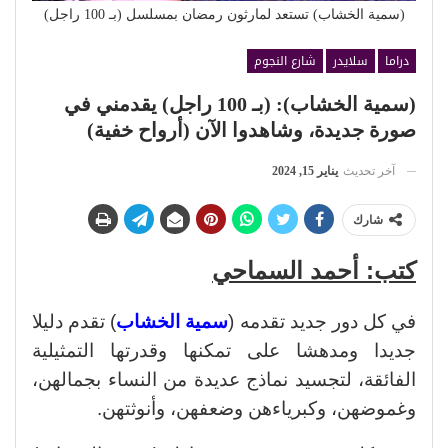
(سمية الخشاب) تستعد لمارثون رمضان بمسلسل (بـ 100 راجل)
دراما
سلايدر
شارع النجوم
(سمية الخشاب): (بـ 100 راجل) يقدمني في
صورة جديدة، وشاهدوا الآن (أرواح خفية)
آخر تحديث
يناير 15, 2024
شارك
كتب: أحمد السماحي
في كل دور جديد تقدمه (
سمية الخشاب
) تقدم دليلا
جديدا ومدهشا على تمكنها وقدرتها التمثيلية
الفائقة، لتجسيد نماذج عديدة من النساء بجمالهن،
وغموضهن، وكبرياءهن وضعفهن، وأنوثتهن.