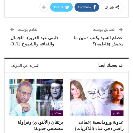
Twitter
Facebook
شارك
السابق بوست
القادم بوست
عصام السيد يكتب : مين ما
(لبنى عبد العزيز).. الجمال
يحبش (فاطمة)؟
والثقافة والشموخ (1/ 3)
قد يعجبك ايضا
المزيد عن المؤلف
سلايدر
سلايدر
عذوبة ورومانسية (عفاف
برتقان (الأبنودي) وفراولة
راضي) في غناء (الذكريات)
مصطفى حدوتة!