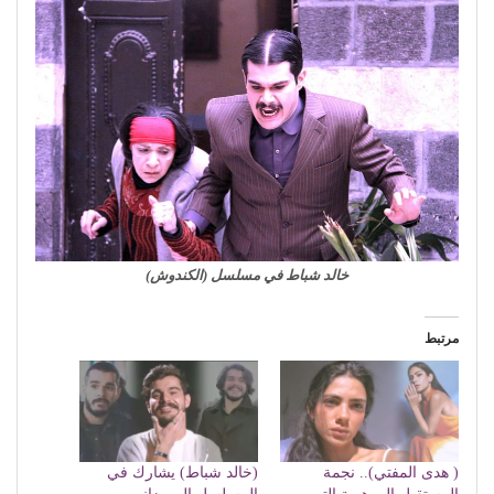
خالد شباط في مسلسل (الكندوش)
مرتبط
( هدى المفتي).. نجمة
(خالد شباط) يشارك في