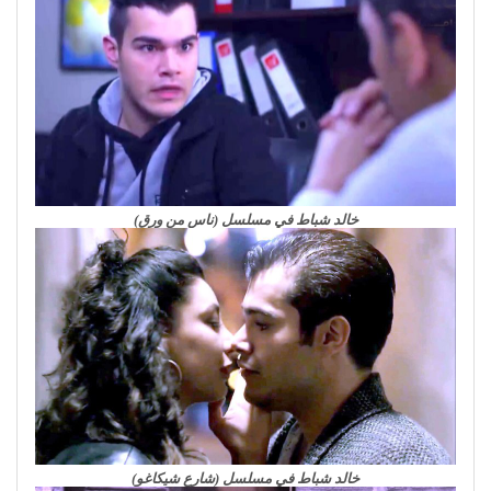
خالد شباط في مسلسل (ناس من ورق)
خالد شباط في مسلسل (شارع شيكاغو)