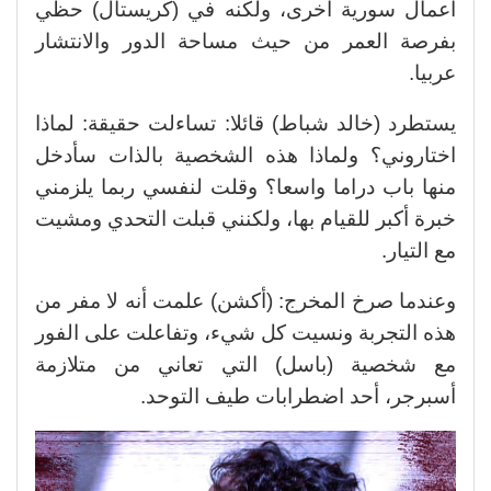
أعمال سورية أخرى، ولكنه في (كريستال) حظي
بفرصة العمر من حيث مساحة الدور والانتشار
عربيا.
يستطرد (خالد شباط) قائلا: تساءلت حقيقة: لماذا
اختاروني؟ ولماذا هذه الشخصية بالذات سأدخل
منها باب دراما واسعا؟ وقلت لنفسي ربما يلزمني
خبرة أكبر للقيام بها، ولكنني قبلت التحدي ومشيت
مع التيار.
وعندما صرخ المخرج: (أكشن) علمت أنه لا مفر من
هذه التجربة ونسيت كل شيء، وتفاعلت على الفور
مع شخصية (باسل) التي تعاني من متلازمة
أسبرجر، أحد اضطرابات طيف التوحد.