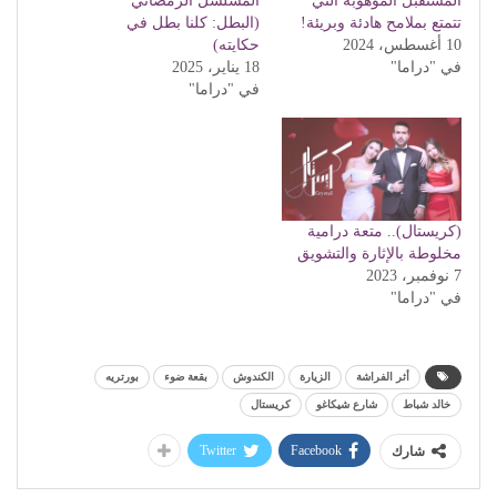
المستقبل الموهوبة التي
المسلسل الرمضاني
تتمتع بملامح هادئة وبريئة!
(البطل: كلنا بطل في
10 أغسطس، 2024
حكايته)
في "دراما"
18 يناير، 2025
في "دراما"
(كريستال).. متعة درامية
مخلوطة بالإثارة والتشويق
7 نوفمبر، 2023
في "دراما"
أثر الفراشة
الزيارة
الكندوش
بقعة ضوء
بورتريه
خالد شباط
شارع شيكاغو
كريستال
Twitter
Facebook
شارك