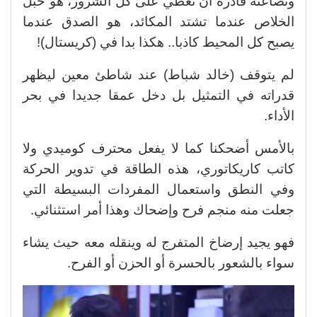
ونصاعته قادرة أن تغطي على كل الشرور، هو حبل
الخلاص عندما تشتد المكائد، هو الصدق عندما
يصبح كل المحيط كاذبا.. هكذا بدا في (كريستال)!
لم يتوقف (خالد شباط) عند شاطئ معين ليظهر
قدراته في التمثيل بل دخل عمقا جديدا في بحر
الأداء.
بالأمس أضحكنا كما لا يفعل محترف كوميدي ولا
كاتب كاريكاتوري، هذه الطاقة في تدوير الحركة
وفي النطق واستعمال المفردات البسيطة التي
جعلت منه منجم فرح وإضحاك وهذا أمر استثنائي.
فهو يجيد إرضاخ المتفرج له وينقله معه حيث يشاء
سواء بالشعور بالحسرة أو الحزن أو الفرح.