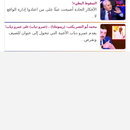
السقوط البطيء!
الأفكار الجادة أصبحت عبئًا على من اعتادوا إدارة الواقع
لا...
محمد أبو النصر يكتب: (ريمونتادا) .. (عمرو دياب) على عمرو دياب!
يقدم عمرو دياب الأغنية التي تتحول إلى عنوان للصيف
وتفرض...
عذوبة ورومانسية (عفاف راضي) في غناء (الذكريات) تفرض
حضورها الراقي من جديد
تأتي هذه العودة لتؤكد أن الفن لا يتوقف عند الزمن،...
في مئوية (رشدي أباظة)، (شهريار النجوم) يطالب بتكريمه في
المهرجانات السينمائية
كان حالة جماهيرية وفنية كاملة، استطاعت أن تعبر
الزمن، وأن...
(محمد ياسين) يخص (شهريار النجوم) بأول تصريحاته عن مسلسله
(أولاد حاراتنا)
* المخرج الكبير يكشف مفاجآت المشروع: عمرو سعد