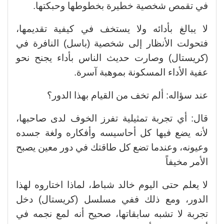
في تقمص شخصية خطيرة بخطوطها وحبكتها.
لا يبالغ بأدائه ولا يستخف في كيفية تقديمها،
فتحولت الأنظار إلى شخصية (باسل) النافرة في
(كريستال) وصارت حديث الناس بأداء يجنح نحو
عفية الأداء المسكونة بموهبة آسرة.
عند سؤاله: ألم تخف من القيام بهذا الدور؟
قال: أي تجربة تمثيلية تفرز الخوف لدى صاحبها،
لأنه يضع فيها كل أحاسيسه وأفكاره ولغة جسده
وعيونه، وعندما تضع كل طاقتك في دور معين يصبح
الأمر مخيفاً
لا يعلم حتى اليوم خالد شباط، لماذا اختاروه لهذا
الدور، ومع ذلك ففي مسلسل (كريستال) دخل
تجربة لا تشبه سابقاتها، صحيح أنه لمع نجمه في