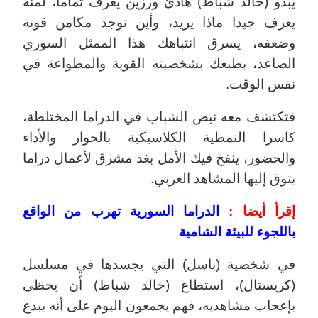
يبدو (خالد شباط) هادئ ورزين يعرف تماما، لمنه
يعرف جيدا ماذا يريد، وأين توجد مكامن قوته
وضعفه، يسرق انتباهك هذا الممثل السوري
الصاعد، يطبعك بشخصيته القوية والمطواعة في
نفس الوقت.
فتكتشف معه نبض الشباب في الدراما المختلطة،
كاسرا النمطية الكلاسيكية بالحوار والأداء
والحضور، ينفخ فيك الأمل بغد مشرق لأعمال دراما
يتوق إليها المشاهد العربي.
إقرأ أيضا :
الدراما السورية تهرب من الواقع
باللجوء للبيئة الشامية
في شخصية (باسل) التي يجسدها في مسلسل
(كريستال)، استطاع (خالد شباط) أن يحظى
بإعجاب مشاهديه، فهم يجمعون اليوم على أنه يبدع