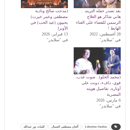
بعد تصدر حفله التريند ..
(مدحت صالح ونادية
هاني شاكر هو العلاج
مصطفى وعمر خيرت)
الرسمي للقضاء على الغناء
يحييون (عيد الحب) في
الهابط !
الأوبرا
28 أغسطس، 2022
13 فبراير، 2026
في "سلايدر"
في "سلايدر"
(محمد الحلو).. صوت عذب،
قوي، دافء، دونت على
أوتاره، تفاصيل هويته
المصرية
6 مارس، 2026
في "سلايدر"
Lifestylez Studios
ألحان مصطفى العسال
كلمات نور عبدالله