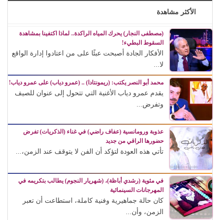
الأكثر مشاهدة
(مصطفى النجار) يحرك المياه الراكدة.. لماذا اكتفينا بمشاهدة
السقوط البطيء!
الأفكار الجادة أصبحت عبئًا على من اعتادوا إدارة الواقع
لا...
محمد أبو النصر يكتب: (ريمونتادا) .. (عمرو دياب) على عمرو دياب!
يقدم عمرو دياب الأغنية التي تتحول إلى عنوان للصيف
وتفرض...
عذوبة ورومانسية (عفاف راضي) في غناء (الذكريات) تفرض
حضورها الراقي من جديد
تأتي هذه العودة لتؤكد أن الفن لا يتوقف عند الزمن،...
في مئوية (رشدي أباظة)، (شهريار النجوم) يطالب بتكريمه في
المهرجانات السينمائية
كان حالة جماهيرية وفنية كاملة، استطاعت أن تعبر
الزمن، وأن...