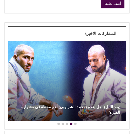
المشاركات الاخيرة
(هاني شنودة).. الغائب الذي سيقود افتتاح (مهرجان الغردقة) بألحانه
الخالدة