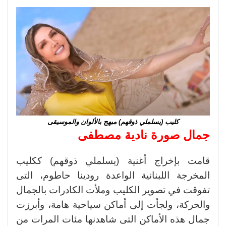
كليب (يسلملي ذوقهم) مبهج بالألوان والموسيقى
جمال صورة نادية مصطفى
قامت بإخراج أغنية (يسلملي ذوقهم) ككليب
المخرجة اللبنانية الواعدة رودينا حاطوم، التى
تفوقت في تصوير الكليب وملأت الكادرات بالجمال
والحركة، ولجأت إلى أماكن سياحية هامة، وأبرزت
جمال هذه الأماكن التى شاهدنها مئات المرات من