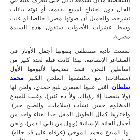
الشخصية ما أن تسمعه الأذن حتى تتعرف عليه في
الحال دون احتياج لمذيع يقدمه، أو نوته بيانات
تشرحه، والجميل أن صوتها مصريا خالصا لو غنت
وسط عشرات الأصوات ستقول هذه السيدة
مصرية.
لمست نادية مصطفى بصوتها أجمل الأوتار في
المشاعر الإنسانية، لهذا كانت قبلة لعدد كبير من
أساطين اللحن، فبعد تقديمها لألبومها الأول
(مسافات) مع مكتشفها الملحن الكبير
محمد
سلطان
، أقبل عليها العبقري بليغ حمدي، ولحن لها
(ولا ينقصنا إلا رؤياك، ولأ ده كتير)، وغنت للمبدع
المظلوم حسن نشأت (سلامات، والصلح خير)،
واختارها كمال الطويل المقل جدا لغناء واحد من
أجمل ألحانه الإنسانية (ويهل من تاني القمر)، ولحن
لها المبدع محمد الموجي (عرفاه على قد حاله)،