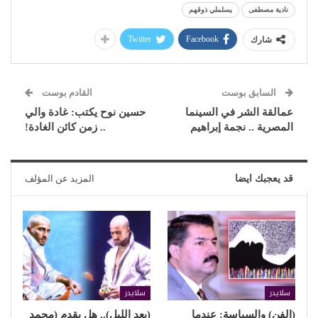
نادية مصطفى
يسلملي ذوقهم
Twitter
Facebook
شارك
السابق بوست
القادم بوست
عمالقة الشر في السينما
حسين نوح يكتب: غادة والي
المصرية .. نجمة إبراهيم
.. زمن كائن الغادة!
قد يعجبك ايضا
المزيد عن المؤلف
سلايدر
سلايدر
(الفن) والسياسة: عندما
(بعد الليل).. هل يقدم (محمد