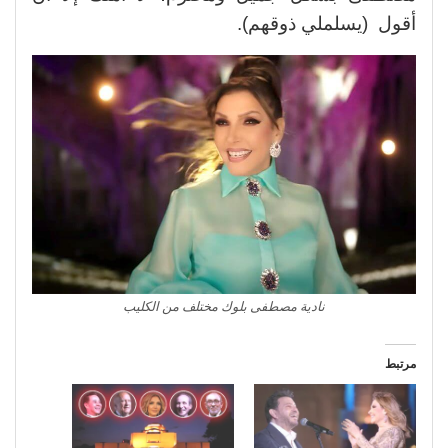
أقول (يسلملي ذوقهم).
نادية مصطفى بلوك مختلف من الكليب
مرتبط