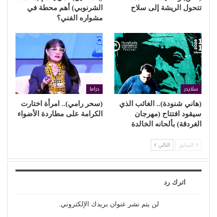
تتحول الريشة إلى سلاح
الشرنوبي) أهم محطة في
مشواره الفني؟
سلايدر
دراما
(هاني شنودة).. الغائب الذي
(سحر رامي).. امرأة اختارت
سيقود افتتاح (مهرجان
الكرامة على مطاردة الأضواء
الغردقة) بألحانه الخالدة
السابق
التالي
اترك رد
لن يتم نشر عنوان بريدك الإلكتروني.