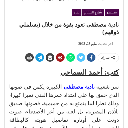
سلايدر
شارع النجوم
غناء
نادية مصطفى تعود بقوة من خلال (يسلملي
ذوقهم)
آخر تحديث
مايو 23, 2023
شارك
كتب: أحمد السماحي
سر شعبية
نادية مصطفى
الكبيرة يكمن في صوتها
الذي حقق لها على امتداد عمرها الفني تميزا كبيرا،
وذلك نظرا لما يتمتع به من حميمية، فصوتها صديق
للأذن المصرية، بل لعله من أعز الأصدقاء، صوت
دونت على أوتاره تفاصيل هويته كالبطاقة