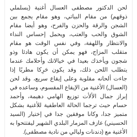
لحن الدكتور مصطفى العسال أغنية (يسلملي
ذوقهم) من مقام البياتي، وهو مقام يجمع بين
الشجن والرقة والحزن والفرح، وهو أيضا مقام
الشوق والحب والعتب، ويحمل إحساس النداء
والانتظار واللهفة، وفي نفس الوقت هو مقام
متقلب المزاج، فهو يمكن أن يكون هادئا وذو
شجون ويأخذك بعيدا في خيالاتك وأحلامك عندما
يتطلب اللحن ذلك، وقد يكون حَرِكا مطربًا إذا
جاءت ألحانه مقلوبة وعلى إيقاع سريع، وقد لحن
(العسال) الأغنية من الإيقاع المقسوم، وساعده في
إبراز جمال الألأت توزيع الهامي دهيمة، وأحمد
حسام حيث ترجما الحالة العاطفية للأغنية بشكل
متميز جدا، وكانا موفقين جدا في إختيار (السيد
الحسيني) عازف المزمار البلدي الشهير ليفتتحوا به
الأغنية مع (دندنات وليالي من نادية مصطفى).