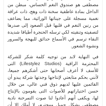
مصطفى هو صندوق النغم الحساس، مبطن من
الداخل بمادة عاطفية سخنة ذات وهج، ذات عراقة
نغمية مسجلة على جيناتها الوراثية، مما يضاعف
من رنين النغم في قلبها قبل الصعود إلى صدرها
لتصفيته وتنقيته لكي ترسله الحنجرة أطيافا شديدة
النقاء ترسم في الأسماع حدائق للبهجة والسرور
ونشوة الشعور.
في النهاية لابد من توجيه كلمة شكر للشركة
المحترمة الراقية (Lifestylez Studios) التى
للأسف لا أعرف أصحابها حتى أشكرهم جميعا،
لأنني بحكم متابعتي لإنتاجها وجدتها شركة يبدو أن
القائمين عليها لديهم ذوق فني عالي، من خلال
حسن اختياراتهم للأصوات التى يقومون بالإنتاج
لها، ويكفى أنهم أعادوا لنا صوت التمرحنة نادية
مصطفى بشكل جميل ومحترم، لا أملك إلا أن