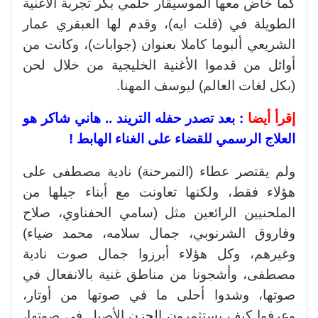
كما خاض معها الموسيقار حلمي بكر تجربة الأغنية
الطويلة في (قلت ايه)، وقدم لها العبقري عمار
الشريعي ألبوما كاملا بعنوان (جوابات)، وكانت من
أوائل من قدموا الأغنية الخليجية من خلال لحن
(بكل لغات العالم) ليوسف المهنا.
إقرأ أيضا
:
بعد تصدر حفله التريند .. هاني شاكر هو
العلاج الرسمي للقضاء على الغناء الهابط !
ولم يقتصر عطاء (التمرحنة) نادية مصطفى على
هؤلاء فقط، ولكنها تعاونت مع أبناء جيلها من
الملحنيين الرائعين مثل (سامي الحفناوي، صلاح
وفاروق الشرنوبي، جمال سلامه، محمد ضياء)
وغيرهم، وكل هؤلاء أبرزوا جمال صوت نادية
مصطفى، وأشجونا من مناطق غنية بالانفعال في
صوتها، وشدوا أحلى ما في صوتها من أوتار،
وعرفوا كيف يستثمرون الحزن الأصيل في صوتها،