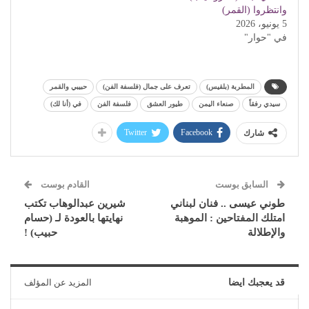
وانتظروا (القمر)
5 يونيو، 2026
في "حوار"
المطربة (بلقيس)
تعرف على جمال (فلسفة الفن)
حبيبي والقمر
سيدي رفقاً
صنعاء اليمن
طيور العشق
فلسفة الفن
في (أنا لك)
Twitter
Facebook
شارك
السابق بوست
القادم بوست
طوني عيسى .. فنان لبناني
شيرين عبدالوهاب تكتب
امتلك المفتاحين : الموهبة
نهايتها بالعودة لـ (حسام
والإطلالة
حبيب) !
قد يعجبك ايضا
المزيد عن المؤلف