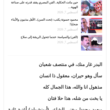
حين ماتت الحكاية.. الفن المصري يفقد قدرته على صناعة
الهوية…
أغسطس 7, 2026
محمود حسونة يكتب: (تحت السن).. الأهل مذنبون والأبناء
ضحايا!
أغسطس 7, 2026
(الفن) والسياسة: عندما تتحول الريشة إلى سلاح
أغسطس 7, 2026
البدر غار منك، في منتصف شعبان
سأل وهو حيران، معقول ذا انسان
مذهول انا والله، هذا الجمال كله
يا بخت من شله، هذا حلا فتان
ويعود مجددا ويغني للشاعر (أبونشوان) أغنية ثانية