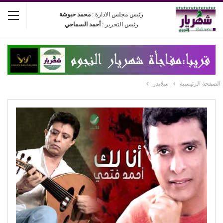
رئيس مجلس الادارة :
محمد حبوشة
رئيس التحرير :
أحمد السماحي
الصفحة الرئيسية
سلايدر