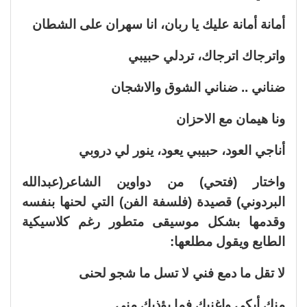
أمانة أمانة عليك يا ربان، انا سهران على الشطان
واترجاك اترجاك، تردلي حبيبي
ضناني .. ضناني الشوق والاشجان
ونا هيمان مع الاحزان
أناجي العود، حبيبي يعود، ينور لي دروبي
واختار (فتحي) من دواوين الشاعر(عبدالله
البردوني) قصيدة (فلسفة الفن) التي لحنها بنفسه
وقدمها بشكل موسيقى متطور رغم كلاسيكية
الطابع ويقول مطلعها:
لا تقل ما دمع فني لا تسل ما شجو لحنى
منك أبكى واغنيك فما يؤذيك منى