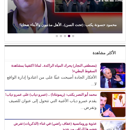
(الفن) والسياسة: عندما تتحول الريشة إلى سلاح
الأكثر مشاهدة
(مصطفى النجار) يحرك المياه الراكدة.. لماذا اكتفينا بمشاهدة
السقوط البطيء!
الأفكار الجادة أصبحت عبئًا على من اعتادوا إدارة الواقع
لا...
محمد أبو النصر يكتب: (ريمونتادا) .. (عمرو دياب) على عمرو دياب!
يقدم عمرو دياب الأغنية التي تتحول إلى عنوان للصيف
وتفرض...
عذوبة ورومانسية (عفاف راضي) في غناء (الذكريات) تفرض
حضورها الراقي من جديد