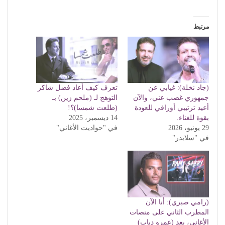
مرتبط
(جاد نخلة): غيابي عن
تعرف كيف أعاد فضل شاكر
جمهوري غصب عني، والآن
التوهج لـ (ملحم زين) بـ
أعيد ترتيبي أوراقي للعودة
(طلعت شمسا)؟!
بقوة للغناء.
14 ديسمبر، 2025
29 يونيو، 2026
في "حواديت الأغاني"
في "سلايدر"
(رامي صبري): أنا الآن
المطرب الثاني على منصات
الأغاني، بعد (عمرو دياب)