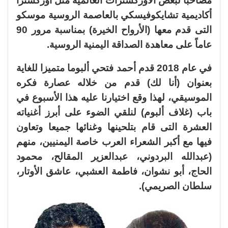
مصاحباً لبعض الأوركسترات العالمية مثل أوركسترا
أكاديمية تشايكوفيسكي بالعاصمة الروسية موسكو
التى قدم معها (الأرواح الخيرة) بمناسبة مرور 90
عاماً على معاهدة الصداقة اليمنية الروسية.
في عام 2018 قدم أحمد فتحي ألبوما متميزا للغاية
بعنوان (أنا لك) قدم من خلاله عصارة فكره
الموسيقي، لهذا وقع اختيارنا عليه هذا الأسبوع في
باب (غلاف ألبوم) لنلقي الضوء على أبرز أغنياته
العشرة التى قام بتلحينها وغنائها جميعا وتعاون
فيها مع أكبر الشعراء العرب خاصة اليمنيين، منهم
(عبدالله البردوني، عبدالعزير المقالح، محمود
الحاج، أبو نشوان، فاطمة العشبي، عاشق الأوتار،
سلطان الصريمي).