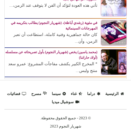
تأتي هذه العودة لتؤكد أن الفن لا يتوقف عند الزمن،...
في مئوية (رشدي أباظة)، (شهريار النجوم) يطالب بتكريمه في
المهرجانات السينمائية
كان حالة جماهيرية وفنية كاملة، استطاعت أن تعبر
الزمن، وأن...
(محمد ياسين) يخص (شهريار النجوم) بأول تصريحاته عن مسلسله
(أولاد حاراتنا)
* المخرج الكبير يكشف مفاجآت المشروع: عمرو سعد
منتج وليس...
الرئيسية
دراما
غناء
سينما
مسرح
فضائيات
سوشيال ميديا
© 2023 - جميع الحقوق محفوظة.
شهريار النجوم 2023