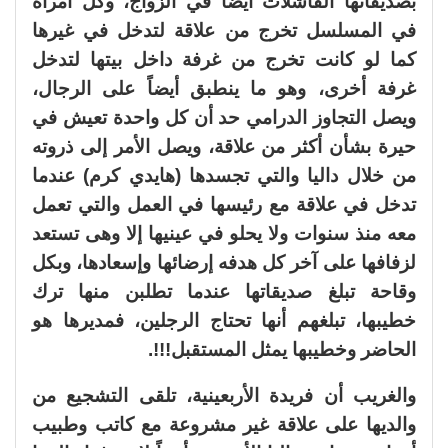
بصديقاتها الفاشلات أيضاً في الزواج، وكل امرأة
في المسلسل تخرج من علاقة لتدخل في غيرها
كما لو كانت تخرج من غرفة داخل بيتها لتدخل
غرفة أخرى، وهو ما ينطبق أيضاً على الرجال،
ويصل التجاوز الدرامي حد أن كل واحدة تعيش في
حيرة بشأن أكثر من علاقة، ويصل الأمر إلى ذروته
من خلال داليا والتي تجسدها (هايدي كرم) عندما
تدخل في علاقة مع رئيسها في العمل والتي تعمل
معه منذ سنوات ولا يحلو في عينيها إلا وهى تستعد
لزفافها على آخر كل هدفه إرضائها وإسعادها، وبكل
وقاحة تبلغ صديقاتها عندما تطلبن منها ترك
خطيبها، تبلغهم أنها تحتاج الرجلين، فمديرها هو
الحاضر وخطيبها يمثل المستقبل!!!.
والغريب أن فريدة الأربعينية، تلقى التشجيع من
والديها على علاقة غير مشروعة مع كاتب وطبيب