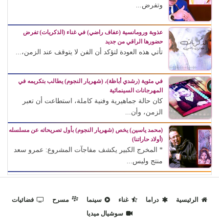
وتفرض...
عذوبة ورومانسية (عفاف راضي) في غناء (الذكريات) تفرض
حضورها الراقي من جديد
تأتي هذه العودة لتؤكد أن الفن لا يتوقف عند الزمن،...
في مئوية (رشدي أباظة)، (شهريار النجوم) يطالب بتكريمه في
المهرجانات السينمائية
كان حالة جماهيرية وفنية كاملة، استطاعت أن تعبر
الزمن، وأن...
(محمد ياسين) يخص (شهريار النجوم) بأول تصريحاته عن مسلسله
(أولاد حاراتنا)
* المخرج الكبير يكشف مفاجآت المشروع: عمرو سعد
منتج وليس...
الرئيسية
دراما
غناء
سينما
مسرح
فضائيات
سوشيال ميديا