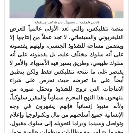
إنجي المقدم .. استهتار بحرية غير مسئولة
منصة نتفليكس، والتي تعد الأولى عالمياً للعرض
التليفزيوني والسينمائي، لا تجد عملاً من إنتاجها إلا
ويتضمن مساحة للشذوذ الجنسي، وليتهم يقدمونه
على أنه سلوك مختلَف عليه، بل يقدمونه على أنه
سلوك طبيعي، وطريق يسير فيه الأسوياء. والأمر لا
يقتصر على ما تنتجه نتفليكس فقط ولكن ينطبق
أيضاً على ما تعرضه حيث تحرص على شراء
الانتاجات التي تروج للشذوذ وتجمّل صورة من
ينتهجون هذا النهج المحرم سماوياً والمقزز سلوكياً،
ولأنه منبوذ إنسانياً فإنهم يشهرون في وجه
الإنسانية جميع أسلحتهم من مال وتكنولوجيا وإعلام
وتواصل وسينما ودراما لتحويله إلى سلوك مقبول،
وهو ما يتزامن مع مطالبات منظمات عالمية ودول