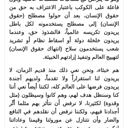
فاعلة على الكوكب باعتبار الاعتراف به حق من
حقوق الإنسان، بعد أن حولوا مصطلح (حقوق
الإنسان) إلى مصطلح يستخدمونه لكل باطل
يريدون تكريسه عالمياً، فالشذوذ حق، وعندما
يريدون خلخلة دولة أو اسقاط نظام أو تشريد
شعب يستخدمون سلاح (انتهاك حقوق الإنسان)
لتهييج العالم وتنفيذ إرادتهم الخبيثة.
هم خبثاء، ونحن نعي ذلك منذ قديم الزمان، لا
يريدون لنا استقراراً ولا تقدماً، ولديهم أجندة
يريدون فرضها على العالم كله، لكننا أيضاً نعي أننا
كنا وسنظل هدف لهم، وهم كانوا وسيظلون (مثل
وقدوة) لكثيرنا، لا نرفض أن نتأثر بهم مثلما أثّر
أجدادنا فيهم، ولكننا نرفض أن نقلدهم في النافع
والضار وأن نتنازل عن موروثنا وقيمنا وعاداتنا