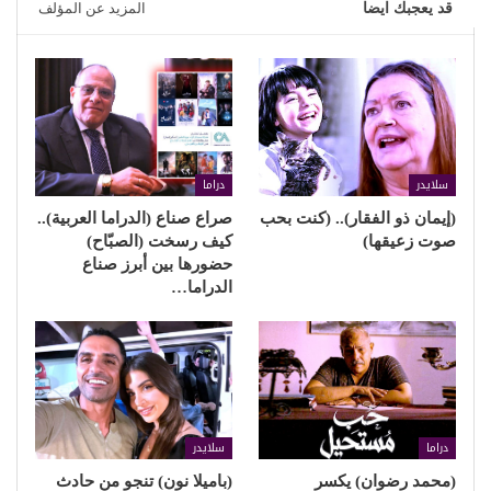
قد يعجبك ايضا
المزيد عن المؤلف
سلايدر
دراما
(إيمان ذو الفقار).. (كنت بحب
صراع صناع (الدراما العربية)..
صوت زعيقها)
كيف رسخت (الصبّاح)
حضورها بين أبرز صناع
الدراما…
دراما
سلايدر
(محمد رضوان) يكسر
(باميلا نون) تنجو من حادث