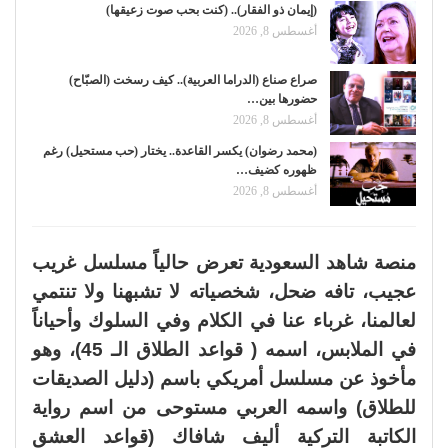
(إيمان ذو الفقار).. (كنت بحب صوت زعيقها)
أغسطس 8, 2026
صراع صناع (الدراما العربية).. كيف رسخت (الصبّاح)
حضورها بين…
أغسطس 8, 2026
(محمد رضوان) يكسر القاعدة.. يختار (حب مستحيل) رغم
ظهوره كضيف…
أغسطس 8, 2026
منصة شاهد السعودية تعرض حالياً مسلسل غريب
عجيب، تافه ضحل، شخصياته لا تشبهنا ولا تنتمي
لعالمنا، غرباء عنا في الكلام وفي السلوك وأحياناً
في الملابس، اسمه ( قواعد الطلاق الـ 45)، وهو
مأخوذ عن مسلسل أمريكي باسم (دليل الصديقات
للطلاق) واسمه العربي مستوحى من اسم رواية
الكاتبة التركية أليف شافاك (قواعد العشق