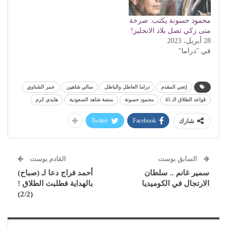
محمود حسونة يكتب: صرخة
منى زكي تصل بلاد الانجليز!
28 أبريل، 2023
في "دراما"
إنجي المقدم
دراما العاطل والباطل
سالي شاهين
عمر الشناوي
قواعد الطلاق الـ 45
محمود حسونة
منصة شاهد السعودية
هايدي كرم
Twitter
Facebook
شارك
السابق بوست
القادم بوست
سمير غانم .. سلطان
أحمد فراج دعا لـ (صباح)
الارتجال في الكوميديا
بالهداية فطلبت الطلاق !
(2/2)