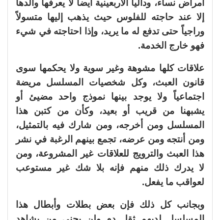
أمراض نساء، وداليا الأربعينية أيضاً لا يعرفها والدها
إلا عند حاجته للفلوس حيث يذهب إليها متسولاً
وراجياً حتى تدفع له ما يريد، وإذا احتاجته في شيء
فهو خارج الخدمة.
علاقات كلها مشوهة وغير سوية ولا يحكمها سوى
قانون العبث، وكل شخصيات المسلسل مريضة
اجتماعياً ولا يوجد بينها نموذج واحد مضيئ أو
يشبهنا من قريب أو بعيد، وكأن من كتبن هذا
المسلسل ومن أخرجه، ومن شارك فيه بالتمثيل،
ومن أنتجه ومن عرضه، تجمع بينهم الرغبة في نشر
هذا العبث والترويج للعلاقات غير المشروعة، ومن
لا يدرك ذلك منهم فإنه بلا شك غير مستوعب
لعواقب ما يفعل.
وبجانب كل ذلك فإن بعض بطلات وأبطال هذا
المسلسل لديهم ثقل دم ولن يجني من يشاهد