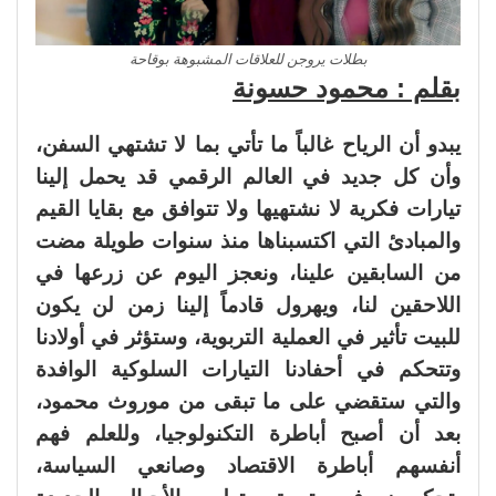
بطلات يروجن للعلاقات المشبوهة بوقاحة
بقلم : محمود حسونة
يبدو أن الرياح غالباً ما تأتي بما لا تشتهي السفن،
وأن كل جديد في العالم الرقمي قد يحمل إلينا
تيارات فكرية لا نشتهيها ولا تتوافق مع بقايا القيم
والمبادئ التي اكتسبناها منذ سنوات طويلة مضت
من السابقين علينا، ونعجز اليوم عن زرعها في
اللاحقين لنا، ويهرول قادماً إلينا زمن لن يكون
للبيت تأثير في العملية التربوية، وستؤثر في أولادنا
وتتحكم في أحفادنا التيارات السلوكية الوافدة
والتي ستقضي على ما تبقى من موروث محمود،
بعد أن أصبح أباطرة التكنولوجيا، وللعلم فهم
أنفسهم أباطرة الاقتصاد وصانعي السياسة،