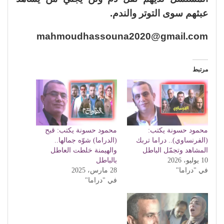
عبثهم سوى التوتر والندم.
mahmoudhassouna2020@gmail.com
مرتبط
محمود حسونة يكتب:
محمود حسونة يكتب: قبح
(الفرنساوي).. دراما تربك
(الدراما) شوّه جمالها..
المشاهد وتجمّل الباطل
والهيمنة خلطت العاطل
10 يوليو، 2026
بالباطل
في "دراما"
28 مارس، 2025
في "دراما"