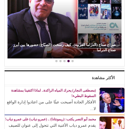
(محمد رضوان) يكسر القاعدة.. يختار (حب مستحيل) رغم ظهوره
كضيف شرف
الأكثر مشاهدة
(مصطفى النجار) يحرك المياه الراكدة.. لماذا اكتفينا بمشاهدة
السقوط البطيء!
الأفكار الجادة أصبحت عبئًا على من اعتادوا إدارة الواقع
لا...
محمد أبو النصر يكتب: (ريمونتادا) .. (عمرو دياب) على عمرو دياب!
يقدم عمرو دياب الأغنية التي تتحول إلى عنوان للصيف