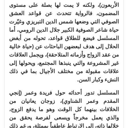
الأربعون)، ولكنه لا يمت لها بصلة على مستوى
المضمون، فالرواية تتحدث عن قواعد العشق
الصوفي التي وضعها شمس الدين التبريزي وغيّرت
حياة شاعر الصوفية الكبير جلال الدين الرومي، أما
المسلسل فيضع للطلاق قواعد، تحوله من أبغض
الحلال إلى هدف لبعضهن الباحثات عن (حياة خالية
من عقد الزواج وأزماته المتلاحقة)، ويجمل العلاقات
غير المشروعة والتي ينبذها المجتمع، ويحولها إلى
علاقات مقبولة من مختلف الأجيال بما في ذلك
النشء وكبار السن.
المسلسل تدور أحداثه حول فريدة وعمر (إنجي
المقدم وعمر الشناوي)، زوجان يعانيان من
الخلافات بينهما كل الوقت وهو ما يدفع الزوج،
والذي يعمل مخرجاً ويسعى لفرصة يحقق من
خلالها ذاته، إلى الارتباط عاطفياً بممثلة، ورغم ذلك