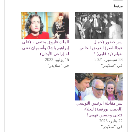
مرتبط
سر حضور (جمال
الملك فاروق يحتفي بـ (علي
عبدالناصر) العرض الخاص
إبراهيم باشا) وأسمهان تغني
لفيلم (رد قلبي) !
له (راعي الأبدان)
28 سبتمبر، 2021
15 يوليو، 2022
في "سلايدر"
في "سلايدر"
سر مقابلة الرئيس التونسي
(الحبيب بورقيبة) لنجلاء
فتحي وحسين فهمي!
22 يناير، 2023
في "سلايدر"