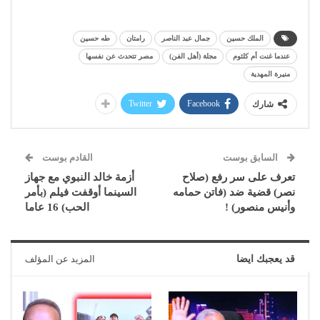
الملك حسين
جمال عبد الناصر
رامتان
طه حسين
عندما غنت أم كلثوم
مجلة (أهل الفن)
مصر تتحدث عن نفسها
منيرة المهدية
Twitter
Facebook
شارك
السابق بوست
القادم بوست
تعرف على سر رفع (صلاح
أزمة خالد النبوي مع جهاز
نصر) قضية ضد (فاتن حمامه
السينما أوقفت فيلم (بأمر
وأنيس منصور) !
الحب) 16 عاما
قد يعجبك ايضا
المزيد عن المؤلف