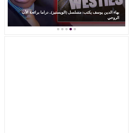
يوسف يكتب: مسلسل (الويستيز).. دراما برائحة الأب
الهلالية) وآفة…