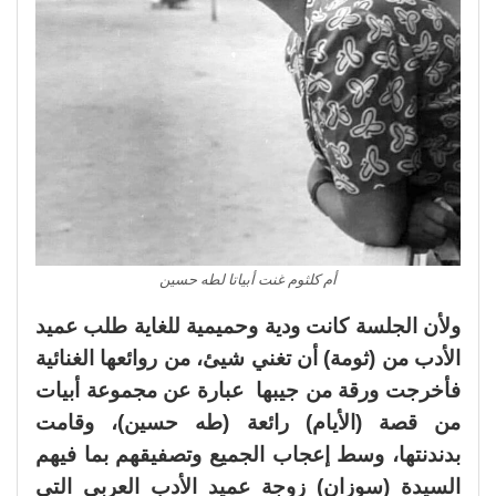
أم كلثوم غنت أبياتا لطه حسين
ولأن الجلسة كانت ودية وحميمية للغاية طلب عميد
الأدب من (ثومة) أن تغني شيئ، من روائعها الغنائية
فأخرجت ورقة من جيبها عبارة عن مجموعة أبيات
من قصة (الأيام) رائعة (طه حسين)، وقامت
بدندنتها، وسط إعجاب الجميع وتصفيقهم بما فيهم
السيدة (سوزان) زوجة عميد الأدب العربي التى