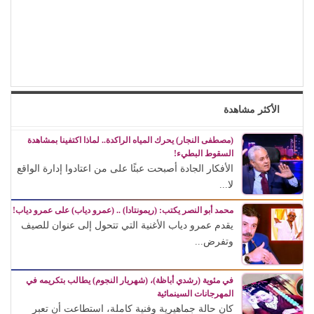
الأكثر مشاهدة
(مصطفى النجار) يحرك المياه الراكدة.. لماذا اكتفينا بمشاهدة
السقوط البطيء!
الأفكار الجادة أصبحت عبئًا على من اعتادوا إدارة الواقع
لا...
محمد أبو النصر يكتب: (ريمونتادا) .. (عمرو دياب) على عمرو دياب!
يقدم عمرو دياب الأغنية التي تتحول إلى عنوان للصيف
وتفرض...
في مئوية (رشدي أباظة)، (شهريار النجوم) يطالب بتكريمه في
المهرجانات السينمائية
كان حالة جماهيرية وفنية كاملة، استطاعت أن تعبر