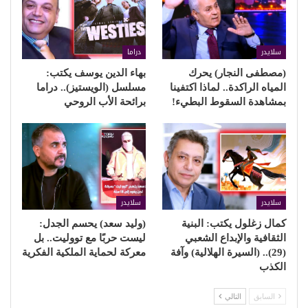
سلايدر
دراما
(مصطفى النجار) يحرك
بهاء الدين يوسف يكتب:
المياه الراكدة.. لماذا اكتفينا
مسلسل (الويستيز).. دراما
بمشاهدة السقوط البطيء!
برائحة الأب الروحي
سلايدر
سلايدر
كمال زغلول يكتب: البنية
(وليد سعد) يحسم الجدل:
الثقافية والإبداع الشعبي
ليست حربًا مع تووليت.. بل
(29).. (السيرة الهلالية) وآفة
معركة لحماية الملكية الفكرية
الكذب
السابق
التالي