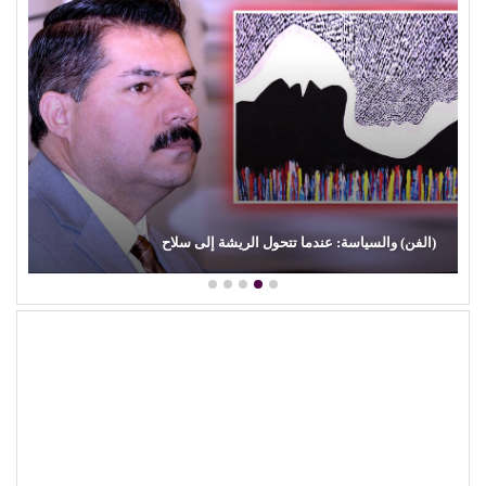
(الفن) والسياسة: عندما تتحول الريشة إلى سلاح