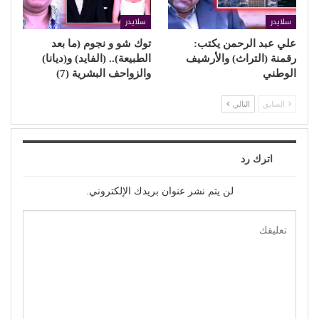
سلايدر
سلايدر
علي عبد الرحمن يكتب:
توك شو و نجوم (ما بعد
رقمنة (التراث) والأرشيف
الطبيعة).. (الفايد) و(ديانا)
الوطني
والزواحف البشرية (7)
السابق
التالي
اترك رد
لن يتم نشر عنوان بريدك الإلكتروني.