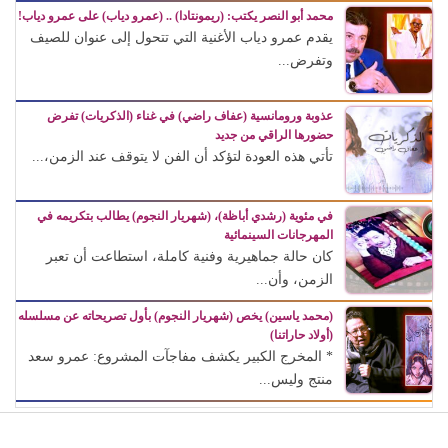
محمد أبو النصر يكتب: (ريمونتادا) .. (عمرو دياب) على عمرو دياب!
يقدم عمرو دياب الأغنية التي تتحول إلى عنوان للصيف
وتفرض...
عذوبة ورومانسية (عفاف راضي) في غناء (الذكريات) تفرض
حضورها الراقي من جديد
تأتي هذه العودة لتؤكد أن الفن لا يتوقف عند الزمن،...
في مئوية (رشدي أباظة)، (شهريار النجوم) يطالب بتكريمه في
المهرجانات السينمائية
كان حالة جماهيرية وفنية كاملة، استطاعت أن تعبر
الزمن، وأن...
(محمد ياسين) يخص (شهريار النجوم) بأول تصريحاته عن مسلسله
(أولاد حاراتنا)
* المخرج الكبير يكشف مفاجآت المشروع: عمرو سعد
منتج وليس...