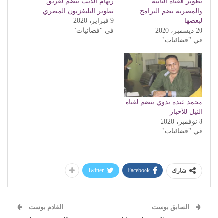
تطوير القناة الثانية
ريهام الديب تنضم لفريق
والمصرية بضم البرامج
تطوير التليفزيون المصري
لبعضها
9 فبراير، 2020
20 ديسمبر، 2020
في "فضائيات"
في "فضائيات"
محمد عبده بدوي ينضم لقناة
النيل للأخبار
8 نوفمبر، 2020
في "فضائيات"
Twitter
Facebook
شارك
السابق بوست
القادم بوست