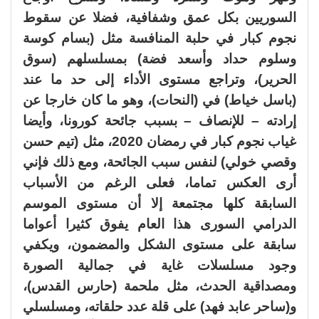
السوريين بكل عمق وشفافية، فضلا عن سقوط
نجوم كبار في حلبة المنافسة مثل (بسام كوسة
وسلوم حداد وأسعد فضة) بمسلسلهم (سوق
الحرير)، وتراجع مستوى الأداء إلى حد ما عند
(باسل خياط) في (النحات)، وهو ما كان خارجا عن
إرادته – للإنصاف – بسبب جائحة كورونا، وأيضا
غياب نجوم كبار في رمضان 2020، مثل (تيم حسن
وقصي خولي) لنفس سبب الجائحة، ومع ذلك فإني
أرى العكس تماما، فعلى الرغم من الأسباب
السابقة كلها مجتمعة إلا أن مستوى الموسم
الدرامي السورى هذا العام يفوق كثيرا أعواما
سابقة على مستوى الشكل والمضمون، ويكفي
وجود مسلسلات غاية في جمالية الصورة
ومصداقية الحدث، مثل ملحمة (حارس القدس)،
و(ساحر عابد فهد) على قلة عدد حلقاته، ومسلسلي