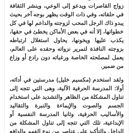
زواج القاصرات ويدعو إلى الوعي، وينشر الثقافة
في حلقاته، وفي ذات الوقت يظهر بوجه آخر بحيث
يبدو ذاك الرجل المحب لزوجته والداعم لها في كل
خطواتها، إلا أنه في بعض الأماكن يخطئ في حقها،
يكذب عليها ويخونها، يحاول استغلال ارتباطه
بزوجته النافذة لتمرير نزواته وحقده على العالم،
يعمل لمصلحته الخاصة ورغباته دون رادع أو وزاع
من ضمير.
ولقد استخدم (مكسيم خليل) مدرستين في أدائه،
أولا: المدرسة الحرفية الآلية، وهى التي تتجه إلى
تناول المشكلة من الظاهر والتشديد على استخدام
الجسم والصوت والإيماءة والنبرة والتقاليد
والأساليب الحرفية، وثانيا المدرسة النفسية أو
الإبداعية، تلك التي تتجه إلى تناول المشكلة من
الداخل والتأكيد على عناصر من نوع الفهم والدافع