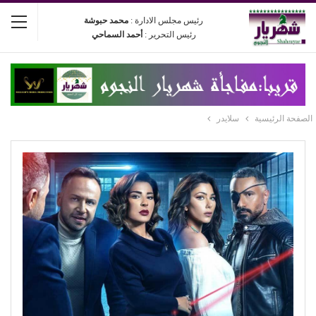
رئيس مجلس الادارة :
محمد حبوشة
رئيس التحرير :
أحمد السماحي
الصفحة الرئيسية
سلايدر