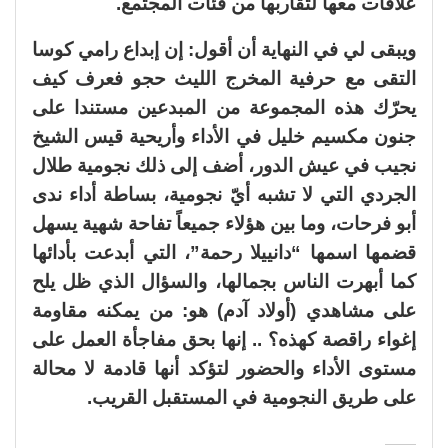
علاقات معها لتقاربها من فئات المجتمع.
ويبقى لي في النهاية أن أقول: إن إبداع رامي كوسا
التقى مع حرفية المخرج الليث حجو فعرف كيف
يحرّك هذه المجموعة من المبدعين مستندا على
جنون مكسيم خليل في الأداء وأريحية قيس الشيخ
نجيب في عيش الدور، أضف إلى ذلك نجومية طلال
الجردي التي لا تشبه أيّ نجومية، بساطة أداء ندى
أبو فرحات، وما بين هؤلاء جميعاً تفاحة شهية يسهل
قضمها اسمها “دانييلا رحمة”، التي أبدعت بأدائها
كما أبهرت الناس بجمالها، والسؤال الذي ظل يلح
على مشاهدي (أولاد آدم) هو: من يمكنه مقاومة
إغواء راقصة كهذه؟ .. إنها بحق مفاجأة العمل على
مستوى الأداء والحضور لتؤكد أنها قادمة لا محالة
على طريق النجومية في المستقبل القريب.