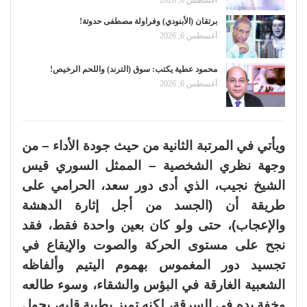
أغسطس 6, 2026
برتقان (الأبنودي) وفراولة مصطفى حدوتة!
أغسطس 6, 2026
محمود عطية يكتب: سوق (الترند) واللحم الرخيص!
أغسطس 6, 2026
ويأتي في المرتبة الثانية من حيث جودة الأداء – من
وجهة نظري الشخصية – الممثل السوري قيس
الشيخ نجيب، الذي أدى دور سعد، الحرامي على
طريقة أن (الجسد من أجل إثارة الدهشة
والإعجاب)، حتى ولو كان بعين واحدة فقط، فقد
نجح على مستوى الحركة والصوت والإيقاع في
تجسيد دور المغموس بهموم اليتيم وألفاظه
الشعبية الغارقة في البؤس والشقاء، وسوء طالعه
وخفة يده في السرقة، لكنه تميز بطيبة قلبه، يجول