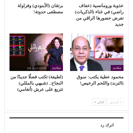
عذوبة ورومانسية (عفاف
برتقان (الأبنودي) وفراولة
راضي) في غناء (الذكريات)
مصطفى حدوتة!
تفرض حضورها الراقي من
جديد
سلايدر
سلايدر
محمود عطية يكتب: سوق
(لطيفة) تكتب فصلًا جديدًا من
(الترند) واللحم الرخيص!
النجاح.. (شبهي بالمللي)
تتربع على عرش (أنغامي)
السابق
التالي
اترك رد