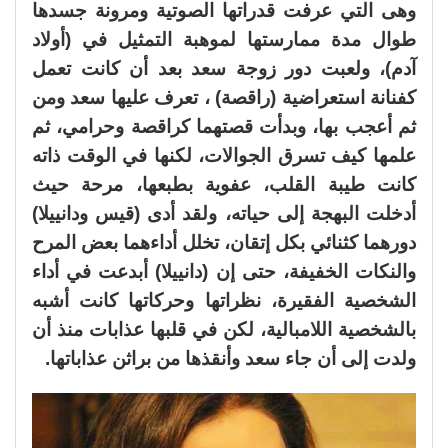
وهى التي عرفت قدراتها الصوتية ومرونة جسدها
طوال مدة ممارستها لموهبة التمثيل في (أولاد
آدم)، ولعبت دور زوجة سعد بعد أن كانت تعمل
كفنانة استعراضية (راقصة) ، تعرف عليها سعد ومن
ثم أعجب بها، وبدأت قصتهما كراقصة وحرامي، ثم
علمها كيف تسرق الجوالات، لكنها في الوقت ذاته
كانت طيبة القلب، عفوية بطبعها، مرحة حيث
أدخلت البهجة إلى حياته، ولقد أدى (قيس ودانييلا)
دورهما كثنائي بكل إتقان، تخلل أداءهما بعض المرح
والنكات الخفيفة، حتى إن (دانييلا) أبدعت في أداء
الشخصية الفقيرة، نظراتها وحركاتها كانت أشبه
بالشخصية اللامبالية، لكن في قلبها عذابات منذ أن
ولدت إلى أن جاء سعد وأنقذها من براثن عذاباتها.