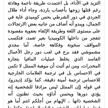
التزيد في الأداء، بل اعتمدت طريقة ناعمة وهادئة
رغم قتلها زوجها بأعصاب باردة، وجاء أداء طلال
الجردي في دور الشرطي بحس كوميدي غاية في
الجمال، ويبدو أنه أضاف من جانبه بعض الارتجالات
على مستوى اللغة وطريقة الإلقاء بعفوية مقصودة
تتفجر من داخلها الكوميديا بغير تعمد، فتكسب
المواقف سخونة وفكاهة خاصة، أما مجدي
مشموشي فقد برع في لعب دور رجل الأعمال
الفاسد الذي يخلط عمليات المافيا بتجارة
المخدرات، ومن ثم أثبت أن موهبة الممثل لا تكمن
في الاحساس بل في ترجمة العلامات الخارجية
للاحساس ترجمة أمينة دقيقة، كما يؤكد (ديدرو)،
في قوله (إن الممثل ليس مرادفا للشخصية إنه
يؤدي دورها ويحسن أداؤه بحيث تظنون أنه
الشخصية ذاتها .. الإيهام من أجلكم انتم أما هو
فيعلم تماما إنه و الشخصية اثنان لا واحد).. هكذا بدا