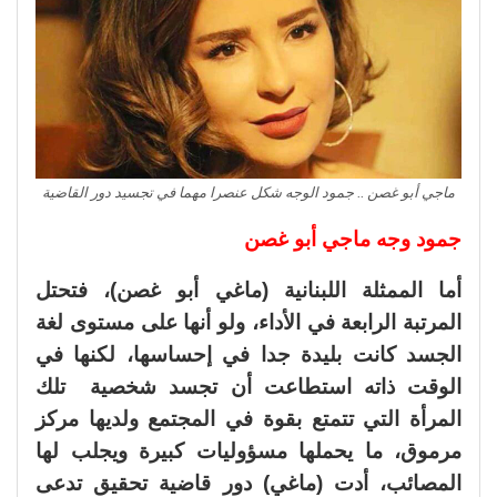
ماجي أبو غصن .. جمود الوجه شكل عنصرا مهما في تجسيد دور القاضية
جمود وجه ماجي أبو غصن
أما الممثلة اللبنانية (ماغي أبو غصن)، فتحتل
المرتبة الرابعة في الأداء، ولو أنها على مستوى لغة
الجسد كانت بليدة جدا في إحساسها، لكنها في
الوقت ذاته استطاعت أن تجسد شخصية تلك
المرأة التي تتمتع بقوة في المجتمع ولديها مركز
مرموق، ما يحملها مسؤوليات كبيرة ويجلب لها
المصائب، أدت (ماغي) دور قاضية تحقيق تدعى