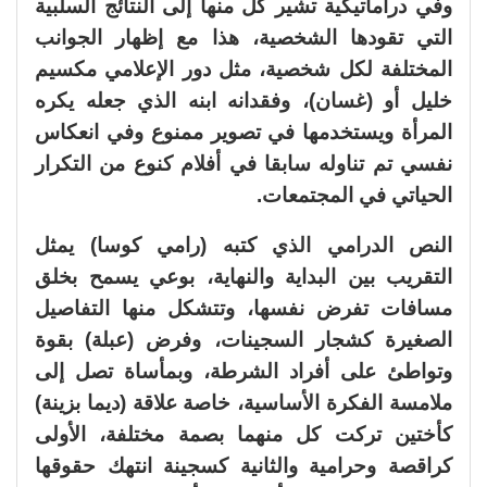
وفي دراماتيكية تشير كل منها إلى النتائج السلبية
التي تقودها الشخصية، هذا مع إظهار الجوانب
المختلفة لكل شخصية، مثل دور الإعلامي مكسيم
خليل أو (غسان)، وفقدانه ابنه الذي جعله يكره
المرأة ويستخدمها في تصوير ممنوع وفي انعكاس
نفسي تم تناوله سابقا في أفلام كنوع من التكرار
الحياتي في المجتمعات.
النص الدرامي الذي كتبه (رامي كوسا) يمثل
التقريب بين البداية والنهاية، بوعي يسمح بخلق
مسافات تفرض نفسها، وتتشكل منها التفاصيل
الصغيرة كشجار السجينات، وفرض (عبلة) بقوة
وتواطئ على أفراد الشرطة، وبمأساة تصل إلى
ملامسة الفكرة الأساسية، خاصة علاقة (ديما بزينة)
كأختين تركت كل منهما بصمة مختلفة، الأولى
كراقصة وحرامية والثانية كسجينة انتهك حقوقها