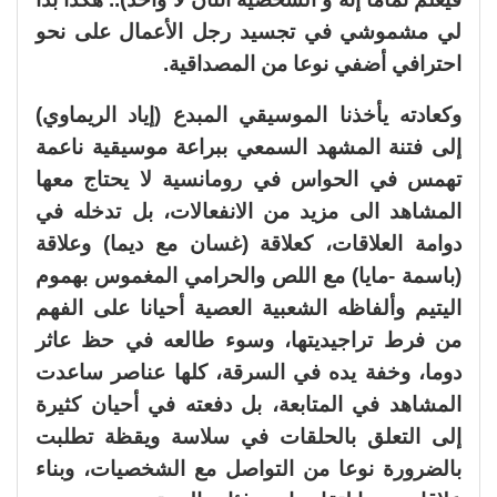
لي مشموشي في تجسيد رجل الأعمال على نحو
احترافي أضفي نوعا من المصداقية.
وكعادته يأخذنا الموسيقي المبدع (إياد الريماوي)
إلى فتنة المشهد السمعي ببراعة موسيقية ناعمة
تهمس في الحواس في رومانسية لا يحتاج معها
المشاهد الى مزيد من الانفعالات، بل تدخله في
دوامة العلاقات، كعلاقة (غسان مع ديما) وعلاقة
(باسمة -مايا) مع اللص والحرامي المغموس بهموم
اليتيم وألفاظه الشعبية العصية أحيانا على الفهم
من فرط تراجيديتها، وسوء طالعه في حظ عاثر
دوما، وخفة يده في السرقة، كلها عناصر ساعدت
المشاهد في المتابعة، بل دفعته في أحيان كثيرة
إلى التعلق بالحلقات في سلاسة ويقظة تطلبت
بالضرورة نوعا من التواصل مع الشخصيات، وبناء