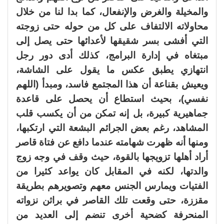
والمخيلة والغرض والإنفعال، كما بدا لنا من خلال
محاولاته الالتفاف على كل من حوله حتى زوجته
التي أفشى بسر شقيقها لأعدائها حتى يصل إلى
مبتغاه في إدارة البرامج، كذلك أدى دور رجل
انتهازي يطبق عكس ما يقول على الشاشة،
ويعيش بقناعة أن هذا المجتمع فاسد، ومبدأ (اللهم
نفسي)، بحيث استطاع أن يحصل على قاعدة
جماهيرية كبيرة، بل إنه تمكن من أن يكسب قلب
المشاهد، رغم بعض الجرائم البشعة التي ارتكبها،
ومنها أنه ظهرت شهامته عندما دافع عن فتاة قاصر
أراد أهلها تزويجها بالقوة، حيث وقف في وجه زوج
والدتها، لكنه في المقابل كان يواعد كثيرا من
الفتيات ويمارس الجنس معهم وتصويرهم بطريقة
مقززة، حتى وقعت تلك القاصر في براثن نزواته
المنحرفة كضحية أخرى تنضم إلى العديد من