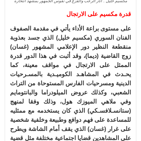
مكسيم خليل .. أثار الرعب والفزع في نفوس الجمهور بمشهد انتحاره
قدرة مكسيم على الارتجال
على مستوى براعة الأداء يأتي في مقدمة الصفوف
الفنان السوري (مكسيم خليل) الذي جسد بعذوبة
منقطعة النظير دور الإعلامي المشهور (غسان)
زوج القاضية (ديما)، وقد أثبت في هذا الدور قدرة
الممثل على الارتجال في مواقف معينة، كما
يحـدث في المشاهـد الكوميـدية بالمسـرحيات
الدينية ومسرحيات الفارس المستوحاة من التراث
الشعبي، وكذلك عروض الميلودراما والبانتومايم
وفي ملاهي الميوزك هول، وذلك وفقا لمنهج
(ستانسـلافسـكي) الذي كان يستخدمه مع ممثليه
للمساعدة على فهم دوافع وطبيعة وخلفية شخصية
على غرار (غسان) الذي يقف أمام الشاشة ويطرح
على المشاهدين قضايا اجتماعية مختلفة مثل قضية