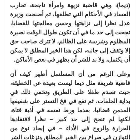
(ديما)، وهي قاضية نزيهة وامرأة ناجحة، تحارب
الفساد في الأحكام التي تطلقها، ثم أصبحت وزيرة
عدل نظرا إلى نزاهتها وحسن معالجتها للقضايا،
نجحت إلى حد ما في أن تكون طوال الوقت نصيرة
المظلوم وشرسة على الظالم، لا تترك صاحب حق
إلا وتقف إلى جانبه، لكن هذا الخير المطلق لا يمكن
أن يكتمل، ولا بد للشر أن يظهر في بعض الأماكن.
وعلى الرغم من أن المسلسل أظهر كيف أن
قاضية شريفة مثل ديما ليست بعيدة عن الخطيئة،
حيث تصدم طفلا على الطريق وتخفي ذلك في
بداية الحلقات، ثم تقع في فخ التستر على شقيقها
المدمن قضائيا، بعدما ورط نفسه في أذية فتاة،
لكنها لم تنجح إلى حد كبير – نظرا لافتقادها
الحرارة والروح في الأداء – في إيجاد نوع من
التوازن في صراع بين الخير المطلق ونزغات الشر