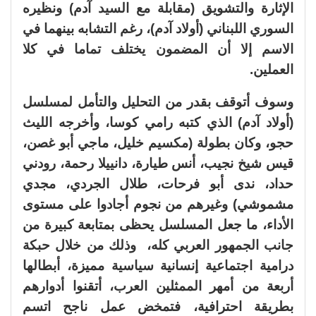
الإثارة والتشويق (مقابلة مع السيد آدم) ونظيره
السوري اللبناني (أولاد آدم)، رغم التشابه بينهما في
الاسم إلا أن المضمون يختلف تماما في كلا
العملين.
وسوف أتوقف بقدر من التحليل والتأمل لمسلسل
(أولاد آدم) الذي كتبه رامي كوسا، وأخرجه الليث
حجو، وكان بطولة (مكسيم خليل، ماجي أبو غصن،
قيس شيخ نجيب، أنس طيارة، دانييلا رحمة، رودني
حداد، ندى أبو فرحات، طلال الجردي، مجدي
مشموشي) وغيرهم من نجوم أجادوا على مستوى
الأداء، ما جعل المسلسل يحظى بمتابعة كبيرة من
جانب الجمهور العربي كله، وذلك من خلال حبكة
درامية اجتماعية إنسانية سياسية مميزة، أبطالها
أربعة من أمهر الممثلين العرب، أتقنوا أدوارهم
بطريقة احترافية، فتمخض عمل ناجح اتسم