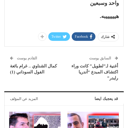
واحد وسبعين
هييييييبه.
مرتبط
(صوت هند رجب) و(وين
(المستعمرة) ينافس في
ياخدنا الري) يفوزان بثلاث
المسابقة الرسمية بالدورة
جوائز بمهرجان سينيميد
الثامنة لمهرجان الجونة
مونبلييه بفرنسا
السينمائي
31 أكتوبر، 2025
17 أكتوبر، 2025
في "سلايدر"
في "سلايدر"