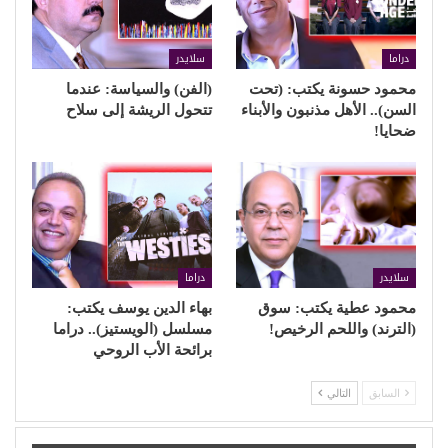
(بوسي).. صاحبة الضحكة
الأنثوية المجلجلة (2)
8 أكتوبر، 2023
في "جميلات الفن"
Twitter
Facebook
شارك
السابق بوست
القادم بوست
أغنية لـ”لطويل” كانت وراء
كمال الشناوي .. غرام بائعة
اكتشاف المبدع “أندريا
الفول السوداني (1)
رايدر”
قد يعجبك ايضا
المزيد عن المؤلف