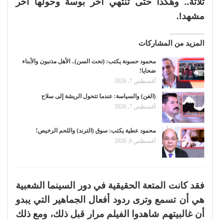
تلاتة.. وهكذا حتى تنتهي آخر بوسة وحولها آخر
مشهد!.
المزيد من المشاركات
محمود حسونة يكتب: (تحت السن).. الأهل مذنبون والأبناء
ضحايا!
أغسطس 7, 2026
(الفن) والسياسة: عندما تتحول الريشة إلى سلاح
أغسطس 7, 2026
محمود عطية يكتب: سوق (الترند) واللحم الرخيص!
أغسطس 6, 2026
فقد كانت المتعة الحقيقية في دور السينما الشعبية
هي أن تسمع وترى ردود أفعال الجماهير التي يبدو
أن غالبيتهم شاهدوا الفيلم مرار قبل ذلك، ومع ذلك