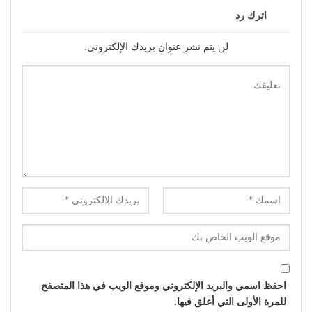
دراما
سلايدر
محمود حسونة يكتب: (تحت
(الفن) والسياسة: عندما
السن).. الأهل مذنبون والأبناء
تتحول الريشة إلى سلاح
ضحايا!
سلايدر
دراما
محمود عطية يكتب: سوق
بهاء الدين يوسف يكتب:
(الترند) واللحم الرخيص!
مسلسل (الويستيز).. دراما
برائحة الأب الروحي
السابق
التالي