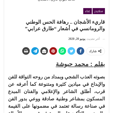
سلايدر
غناء
قاريء الأشجان .. رهافة الحس الوطني
والرومانسي في أشعار “طارق عرابي”
آخر تحديث
يونيو 20, 2020
شارك
بقلم : محمد حبوشة
بصوته العذب الشجي وبمداد من روحه التواقة للفن
والإبداع في ميادين كثيرة ومتنوعة كما أعرفه عن
قرب، أطلق الشاعر والإعلامي والفنان المبدع
المسكون بمشاعر وطنية صادقة ووعي بدور الفن
في صناعة رسالة تعتمد في مضمونها على القيمة