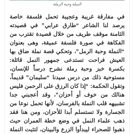
النملة وحبة الرملة
في مفارقة غريبة وعجيبة تحمل فلسفة خاصة
يرصد لنا الشاعر “طارق عرابي” في قصيدته
الثامنة موقف طريف من خلال قصيدة تقترب من
الفكاهة في صورة فلسفة عميقة، وهى بعنوان
“النملة وحبة الرمل”، وتحكي قصة نملة ضاق بها
العيش فراحت تستدعى جمهور النمل قائلة:
بكسرة خبز وحبة رملة نشرح درساً للإنسان،
مستوحية ذلك من درس سيدنا “سليمان” قديماً،
وتقول الحكمة: “إذا كان الرزق على الرحمن فليس
هنالك من خوف أو أحزان”، وقد أعجبني جدا
تشبيهه قلب النملة بالفرسان، لأنها تحمل نوعا من
الجسارة ولا تستسلم أبدا للأحزان، ومن هنا فقد
ذهب علماء النمل في وضع خطة العمران حيث
ذهبوا للصحراء ليبدأوا الزرع والبينان، لتثبت النملة