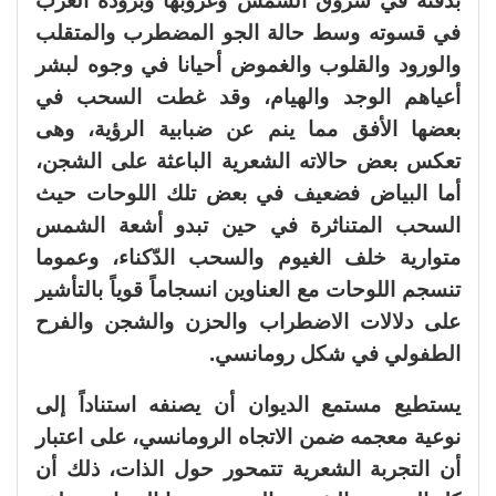
بدفئه في شروق الشمس وغروبها وبرودة الغرب
في قسوته وسط حالة الجو المضطرب والمتقلب
والورود والقلوب والغموض أحيانا في وجوه لبشر
أعياهم الوجد والهيام، وقد غطت السحب في
بعضها الأفق مما ينم عن ضبابية الرؤية، وهى
تعكس بعض حالاته الشعرية الباعثة على الشجن،
أما البياض فضعيف في بعض تلك اللوحات حيث
السحب المتناثرة في حين تبدو أشعة الشمس
متوارية خلف الغيوم والسحب الدّكناء، وعموما
تنسجم اللوحات مع العناوين انسجاماً قوياً بالتأشير
على دلالات الاضطراب والحزن والشجن والفرح
الطفولي في شكل رومانسي.
يستطيع مستمع الديوان أن يصنفه استناداً إلى
نوعية معجمه ضمن الاتجاه الرومانسي، على اعتبار
أن التجربة الشعرية تتمحور حول الذات، ذلك أن