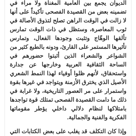
الديوان يجمع بين العامية المغناة ولا مراء في
تضمينه بعض من القصيدة الفصحى تأكيداً على أنها
لا زالت في الوقت الراهن تصلح لتذوق الأصالة في
ثوب المعاصرة، وستظل في ذات الوقت تمارس
تألقها الوهّاج وتثبت وجودها الفعال، وتمارس
تأثيرها المستمر على القارئ، ودونه بالطبع كثير من
الشواعر والشعراء الذين أثبتوا حضورهم في
الساحة الثقافية العربية وخارجها عن جدارة
واستحقاق، لأنهم ظلوا أوفياء لهذا النمط الشعري
الأصيل الذي يخترق الأزمنة ويتواجد في غيرها بقوة
واستمرار على مر العصور التاريخية، ولا غرابة في
ذلك ما دامت القصيدة الفصحى تمتلك قوة تواجدها
بامتلاكها لنظام دلالي داخلي يؤطر مقوماتها
الفكرية والفنية والجمالية.
وإذا كان التكلف قد يغلب على بعض الكتابات التي