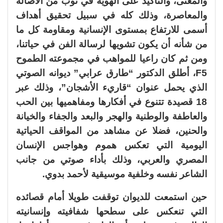
والمعنى، والتأكيد على الهوية في ثوب من الأصالة
والمعاصرة، وذلك كله في سبيل تحقيق أهداف
أسمى للارتفاع بمستوى الإنسانية ومقاومة كل ما
من شأنه أن يكون تشويها لرسالة الفن في حياتنا،
ومن ثم كان راعيا للمواهب في مجموعته الطموح
F5، أطلق الدكتور “طارق عرابي” ديوانه الصوتي
الذي يحمل عنوان “قاريء الأشجان”، وذلك عبر
18 قصيدة تتنوع في أفكارها ومفاهميها بين الحب
والعاطفة والوطنية والهجر والبعد والجفاء والخيانة
والحنين، فضلا عن مشاهد من المواقف الحياتية
اليومية التي تعكس هموم وهواجس الإنسان
المصري والعربي، وذلك بأداء صوتي من جانب
الشاعر نفسه وخلفية موسيقية لأحمد بدوي.
حين استمعت للديوان توقفت طويلا أمام قصائده
التي تنعكس على سطحها شفافيته وإنسانيته