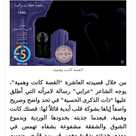
القصة كانت وهمية
من خلال قصيدته العاشرة “القصة كانت وهمية”،
يوجه الشاعر “عرابي” رسالة لامرأته التي أطلق
عليها “ذات الذكرى الحسية” في تحد واضح وصريح
واصفاً إياها بشوكة قلب أبدية قائلاً لها: قصتك كانت
وهمية، فبعدما جذبته بخدودها الوردية وبدموع
الشوق والشفقة مشفوعة بشفاه تهمس في
مهده، خدعته بدفء وهمى في برد قارص ونسيم