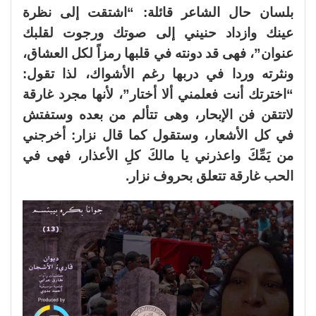
بلسان حال الشاعر قائلة: “اشتقت إلى نظرة
عينك وازداد حنيني إلى صوتك ورجوت لقلبك
عنوان”، فهى قد دونته في قلبها رمزاً لكل العشاق،
ونثرته وردا في دربها رغم الأشواك، لذا تقول:
“اخترتك أنت فعلمني ألا أختار”، لأنها مجرد غارقة
لاتتقن فن الإبحار، وهى تتألم من بعده وستفتش
في كل الأشعار، وستقول كما قال نزار: أخرجني
من يَمِّكَ واعذرني يا مالكَ كلِ الأعذار، فهى في
الحب غارقة تتعلق بحروف نزار.