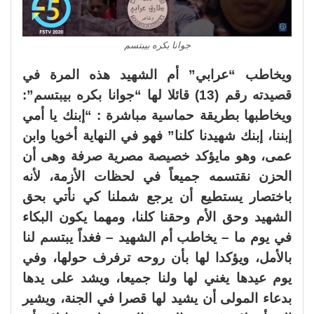
جوانا بكره بيبتسم
ويخاطب “عرابي” أم الشهيد هذه المرة في
قصيدته رقم (13) قائلا لها “جوانا بكره بيبتسم”:
ويخاطبها بطريقة حماسية مباشرة : “إبنك يا أمي
إبننا، إبنك شهيدنا كلنا” فهو في النهاية أخويا وابن
عمى، وهو مايؤكد خصيصة مصرية صرفة وهى أن
الحزن نقتسمه جميعاً في لحظات الأزمة، لأنه
باختصار يستطيع أن يرجع شملنا كي نأتي بحق
الشهيد وحق الأم وحقنا كلنا، ومهما يكون البكاء
في يوم ما – يخاطب أم الشهيد – فغداً يبتسم لنا
بالأمل، ويؤكدا لها بأن روحه ترفرف حولها، وفي
يوم عيدها يغني لها ولنا جميعا، ويشد على يدها
بدعاء المولى أن يشيد لها قصرا في الجنة، ويشير