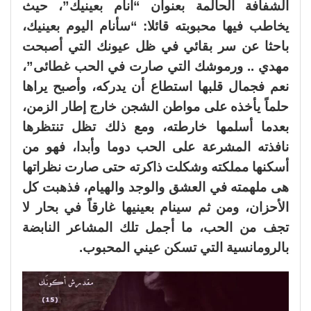
الشفافة الحالمة بعنوان “أنام بعينيك”، حيث
يخاطب فيها محبوبته قائلا: “سأنام اليوم بعينيك،
باحثا عن سر بقائي في ظل عيونك التي أصبحت
مهدي .. ورموشك التي صارت في الحب غطائى”،
نعم فجمال قلبها استطاع أن يدركه، وأصبح يراها
حلماً يأخذه على مواطن الشجن خارج إطار الزمن،
بعدما أسلمها خارطته، ومع ذلك تظل تنتظرها
نافذته المشرعة على الحب دوما وأبدا، فهو من
أسكنها مملكته وشكلت ذاكرته حتى صارت نظراتها
هى ملهمته في العشق والوجد والهيام، فذهبت كل
الأحزان، ومن ثم سينام بعينيها غارقاً في بحار لا
تجف من الحب، ما أجمل تلك المشاعر النابضة
بالرومانسية التي تسكن عيني المحبوب.