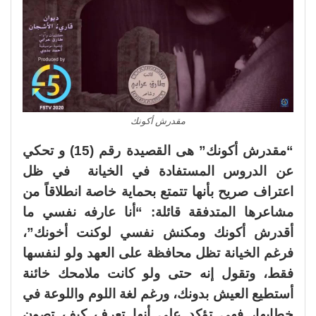
مقدرش أكونك
“مقدرش أكونك” هى القصيدة رقم (15) و تحكي
عن الدروس المستفادة في الخيانة في ظل
اعتراف صريح بأنها تتمتع بحماية خاصة انطلاقاً من
مشاعرها المتدفقة قائلة: “أنا عارفه نفسي ما
أقدرش أكونك ومكنش نفسي لوكنت أخونك”،
فرغم الخيانة تظل محافظة على العهد ولو لنفسها
فقط، وتقول إنه حتى ولو كانت ملامحك خائنة
أستطيع العيش بدونك، ورغم لغة اللوم واللوعة في
خطابها، فهي تؤكد على أنها تعرف كيف تصون