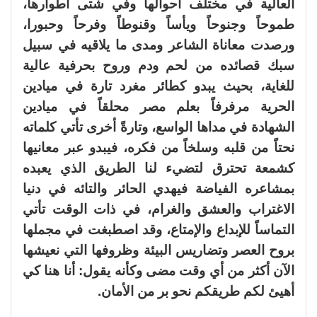
العالية في مختلف أحوالها وفي شتى أطوارها،
طموحاً وجنوحاً ويأساً وقنوطاً وفرحاً وحبورا،
ورصدت معاناة الشاعر ومدى ما يلاقيه في سبيل
سبك قصائده من لحم ودم وروح بحرفية عالية
للغاية، بحيث يبدو كطائر مغرد تارة في ميادين
الحرية مرفرفاً بعلم مصر محلقاً في ميادين
الشهادة في مداها الواسع، وتارةً أخرى تأتي كلماته
نحتاً من قلبه وسلخاً من فكره، فيبدو عبر معانيها
كشمعة تحترق لتضيء لنا الطريق الذي يعبده
بمشاعره الفياضة فيهدي الحائر والتائه في دنيا
الاغتراب والعشق والغرام، في ذات الوقت تأتي
التماساً للإبداع والإمتاع، وقد اصطبغت في مجملها
بروح العصر وتضاريس البيئة وظروفها التي نعيشها
الآن أكثر من أي وقت مضى وكأنه يقول: أنا هنا كي
أهيئ لكم طريقكم نحو بر من الأمان.