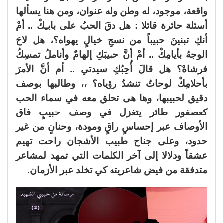
واقعة، موجود، له وطن وله عنوان، ومن هنا يسألها
أسئلة حائرة قائلا : هل دقَ الحبُ على بابـِكْ .. أمْ
أنكِ تبنينَ حبيباً من نسجِ خيالٍ يهواه؟، هل لاحَ
الوجهُ بأيامِكْ .. أمْ أنَّ حبيبَكِ إلهامٌ وأناملُ تمسِكُ
فرشاهْ؟ هل قالَ أُحِبُكِ سيدتي .. أم أنَّ الأمرَ
بأحلامِكْ لوحاتٌ تنشدُ رؤياه؟ ،، وطالبها بوصف
دقيق لحبيبها، وها هى تحلق معه في سماء الحب
كعصفور طائر يتغزل في وصف حبيبٍ فاق
الأوصاف عبر إحساسٍ راقٍ ومودة، وحنانٍ من غير
حدود، وعلى جناح طبيب الأشجان راحت تهيم
عشقاً ودلالا إلى آخر الكلمات التي تمهد لمشاعر
متدفقة من فيض شاعريته كي تخلد عبر الأزمان.