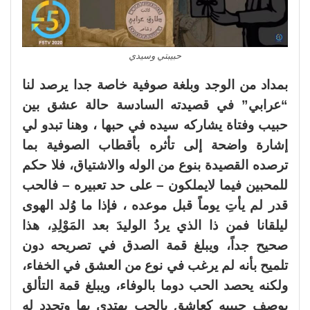
حبيبتي وسيدي
بمداد من الوجد وبلغة صوفية خاصة جدا يرصد لنا
“عرابي” في قصيدته السادسة حالة عشق بين
حبيب وفتاة يشاركه سيده في حبها ، وهنا تبدو لي
إشارة واضحة إلى تأثره بأقطاب الصوفية بما
ترصده القصيدة بنوع من الوله والاشتياق، فلا حكم
للمحبين فيما لايملكون – على حد تعبيره – فالحب
قدر لم يأتِ يوماً قبل موعده ، فإذا ما وُلد الهوى
ليلقانا فمن ذا الذي يردُ الوليدَ بعد المَوْلِدِ، هذا
صحيح جداً، ويبلغ قمة الصدق في تصريحه دون
تلميح بأنه لم يرغب في نوع من العشق في الخفاء،
ولكنه يحصد الحب دوما بالوفاء، ويبلغ قمة التألق
بوصف حبيبه كعاشق بالحب يهتدي بها وتحدد له