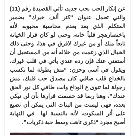
عن إنكار الحب بحب جديد، تأتي القصيدة رقم (11)
والتي تحمل عنوان “كتر ألف خيرك” بضمير
المتكلم الذي يعد بعدم محاسبة محبوبه لأنه
باختصارهجر قلباً خانه، وحتى لو كان قرار الخيانة
نابعاً منك أو من غيرك لافرق في هذا، وحتى ذلك
الخيال الذي زعمت من خلاله أنه من المستحيل أن
أستغني عنك فإن رده عندي يأتي في قلب غيرك،
ويقول في أسى وحزن: “مش بطولة لما تكسب
بالخداع قلب صافي كان مصدق حب قلبك، مش
رجولة لما تنوى ع الوداع وانت طافي كل نور الحق
عندك”، وهنا ربما قد حسمت قرارها بأن لن تبكي
بعده، فهى ليست من البنات التي يمكن أن تضيع
على أثر السكوت، لأنه بالنسبة لها في النهاية
أصبح مجرد “ذكرى تاهت وسط حبة ذكريات”.