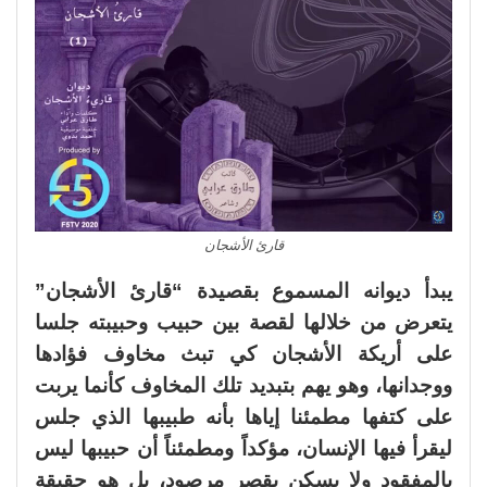
قارئ الأشجان
يبدأ ديوانه المسموع بقصيدة “قارئ الأشجان”
يتعرض من خلالها لقصة بين حبيب وحبيبته جلسا
على أريكة الأشجان كي تبث مخاوف فؤادها
ووجدانها، وهو يهم بتبديد تلك المخاوف كأنما يربت
على كتفها مطمئنا إياها بأنه طبيبها الذي جلس
ليقرأ فيها الإنسان، مؤكداً ومطمئناً أن حبيبها ليس
بالمفقود ولا يسكن بقصر مرصود، بل هو حقيقة