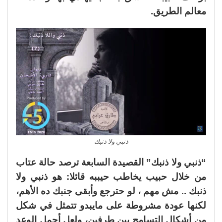
معالم الطريق.
ذنبي ولا ذنبك
“ذنبي ولا ذنبك” القصيدة السابعة ترصد حالة عتاب
من خلال حبيب يخاطب حيببه قائلا: هو ذنبي ولا
ذنبك .. مش مهم ، لو حترجع وأبقى جنبك ده الأهم،
لكنها عودة مشروطة على مايبدو تتمثل في شكل
من أشكال التسامح بين طرفين، ولعل أجمل الوعد