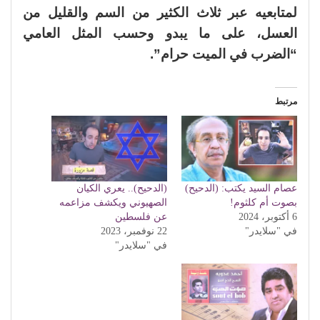
لمتابعيه عبر ثلاث الكثير من السم والقليل من
العسل، على ما يبدو وحسب المثل العامي
“الضرب في الميت حرام”.
مرتبط
عصام السيد يكتب: (الدحيح)
(الدحيح).. يعري الكيان
بصوت أم كلثوم!
الصهيوني ويكشف مزاعمه
6 أكتوبر، 2024
عن فلسطين
في "سلايدر"
22 نوفمبر، 2023
في "سلايدر"