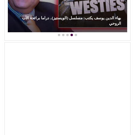
كمال زغلول يكتب: البنية الثقافية والإبداع الشعبي (29).. (السيرة
الهلالية) وآفة…