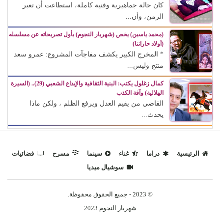
كان حالة جماهيرية وفنية كاملة، استطاعت أن تعبر
الزمن، وأن...
(محمد ياسين) يخص (شهريار النجوم) بأول تصريحاته عن مسلسله
(أولاد حاراتنا)
* المخرج الكبير يكشف مفاجآت المشروع: عمرو سعد
منتج وليس...
كمال زغلول يكتب: البنية الثقافية والإبداع الشعبي (29).. (السيرة
الهلالية) وآفة الكذب
القاضي من يقيم العدل ويرفع الظلم ، ولكن ماذا
يحدث...
الرئيسية
دراما
غناء
سينما
مسرح
فضائيات
سوشيال ميديا
© 2023 - جميع الحقوق محفوظة.
شهريار النجوم 2023