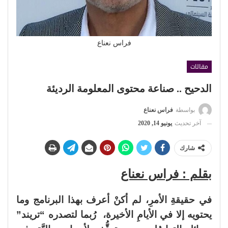
فراس نعناع
مقالات
الدحيح .. صناعة محتوى المعلومة الرديئة
بواسطة
فراس نعناع
آخر تحديث
يونيو 14, 2020
شارك
بقلم : فراس نعناع
في حقيقةِ الأمرِ، لم أكنْ أعرف بهذا البرنامج وما
يحتويه إلا في الأيامِ الأخيرة، رُبما لتصدره “تريند”