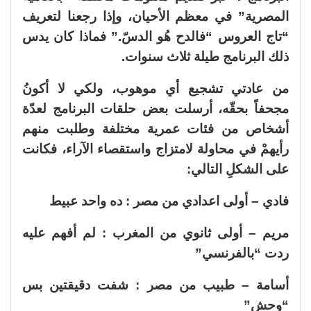
المصرية” في معظم الأحيان، وإذا رجعنا لتعريف
“تاج العروس “فالدح هُو الدسّ.” فماذا كان يدس
ذلك البرنامج طيلة ثلاث سنوات.
من عادتي تشجيع أي موهوب، ولكي لا أكونُ
مجحفاً بحقّه، أرسلت بعض حلقات البرنامج لعدّة
أشخاص من فئات عمرية مختلفة وطلبت منهم
رأيهمْ في محاولة لامتزاج واستقصاء الآراء، فكانت
على الشكلِ التالي:
فادي – أولى اعدادي من مصر : ده واحد عبيط
مريم – أولى ثانوي من المغرب : لم أفهم عليه
ردت “بالفرنسي”
أسامة – طبيب من مصر : شفت دقيقتين بس
“وحش”