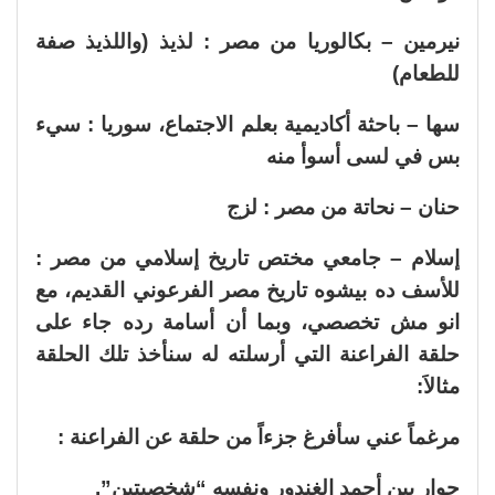
نيرمين – بكالوريا من مصر : لذيذ (واللذيذ صفة
للطعام)
سها – باحثة أكاديمية بعلم الاجتماع، سوريا : سيء
بس في لسى أسوأ منه
حنان – نحاتة من مصر : لزج
إسلام – جامعي مختص تاريخ إسلامي من مصر :
للأسف ده بيشوه تاريخ مصر الفرعوني القديم، مع
انو مش تخصصي، وبما أن أسامة رده جاء على
حلقة الفراعنة التي أرسلته له سنأخذ تلك الحلقة
مثالاَ:
مرغماً عني سأفرغ جزءاً من حلقة عن الفراعنة :
حوار بين أحمد الغندور ونفسه “شخصيتين”.