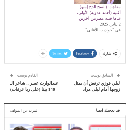
مفاجأة: (السح الدح إمبو)..
أغنية (أحمد عدوية) الأولى،
غناها قبله مطربين آخرين!
2 يناير، 2025
في "حواديت الأغاني"
Twitter
Facebook
شارك
السابق بوست
القادم بوست
ليلي فوزي ترفض أن يمثل
عبدالوارث عسر .. شاعر الـ
زوجها أمام ليلى مراد
140 بيتا (على ربا عرفات)
قد يعجبك ايضا
المزيد عن المؤلف