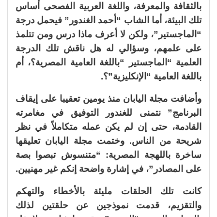
بالثقافة والمعرفة، واللغة العربية الفصحى أساس
تلك البيئة، أما الشاب “أحمد الغندور” فيحمل درجة
“الماجستير”، ولكن لا أعرف ماذا درس ومن تتلمذ
على علمهم، وسؤالي له هل ناقش تلك الدرجة
العلمية “الماجستير “باللغة العامية المصرية؟، أم
باللغة العامية “الإنكليزية”؟.
وأضافت مجلة اليابان منذ يومين تعقيبا على إيقاف
البرنامج” نتمنى للغندور التوفيق في مغامرته
القادمة، حتى إن لم يكن عمله متكاملاً في نظر
شريحة من الناس. وختمت مجلة اليابان تعليقها
ساخرة باللهجة المصرية: “متنسوش تبصوا بصة
على المصادر”، في إشارة واضحة إنكم غير مهنيين.
كانت تلك الحلقات مليئة بالأخطاء والتهكم
والتقزيم، قدمت نموذجين عن حلقتين لذلك