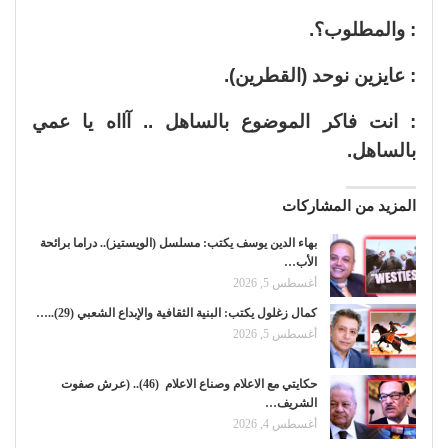
: والمطلوب؟.
: عايزين نوحد (القطرين).
: انت فاكر الموضوع بالساهل .. آااه يا عمي
بالساهل.
المزيد من المشاركات
بهاء الدين يوسف يكتب: مسلسل (الويستيز).. دراما برائحة
الأب…
أغسطس 5, 2026
كمال زغلول يكتب: البنية الثقافية والإبداع الشعبي (29)..…
أغسطس 5, 2026
حكايتي مع الاعلام وصناع الاعلام (46).. (عرش صفوت
الشريف…
أغسطس 4, 2026