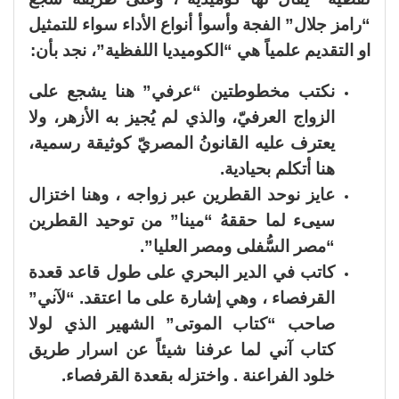
“رامز جلال” الفجة وأسوأ أنواع الأداء سواء للتمثيل
او التقديم علمياً هي “الكوميديا اللفظية”، نجد بأن:
نكتب مخطوطتين “عرفي” هنا يشجع على
الزواج العرفيّ، والذي لم يُجيز به الأزهر، ولا
يعترف عليه القانونُ المصريّ كوثيقة رسمية،
هنا أتكلم بحيادية.
عايز نوحد القطرين عبر زواجه ، وهنا اختزال
سيىء لما حققهُ “مينا” من توحيد القطرين
“مصر السُّفلى ومصر العليا”.
كاتب في الدير البحري على طول قاعد قعدة
القرفصاء ، وهي إشارة على ما اعتقد. “لآني”
صاحب “كتاب الموتى” الشهير الذي لولا
كتاب آني لما عرفنا شيئاً عن اسرار طريق
خلود الفراعنة . واختزله بقعدة القرفصاء.