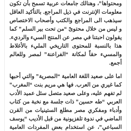
ومحتواها”، وهنالك جامعات عربية تسمح بأن تكون
معلومات الإنترنت في ذيل المراجع. بالتأكيد العاقل
سيذهب الى المراجع والكتب وأصحاب الاختصاص
و ليس من خلال محتوىً “من تحت بير السلم” كما
يقولون احبتنا في مصر عن المنتج السيء والرديء.
هذا بالنسبة للمحتوى التاريخي المليء بالأغلاط
والمسيء حقاً لمكانة “الفراعنة” لمصر وللعالم
أجمع.
اما على صعيد اللغة العامية “المصرية” والتي أحبها
كما غيري من العرب. فها هي مريم بنت “المغرب”
لم تفهم عليه، وعلى صعيد متصل سئل عميد الأدب
العربي “طه حسين” ذات جلسة مع نخبة من كتاب
وأدباء ومفكري مصر مطلع الستينيات من القرن
الماضي في ندوة تلفزيونية من قبل الأديب “يوسف
السباعي”، عن استخدام بعض المفردات العامية