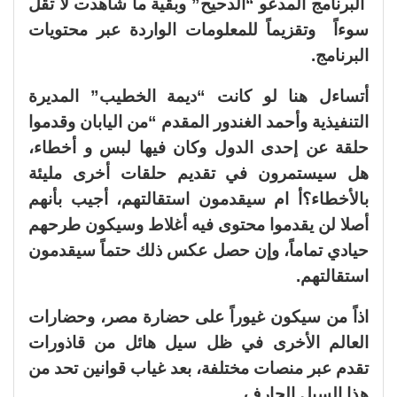
البرنامج المدعو “الدحيح” وبقية ما شاهدت لا تقل
سوءاً وتقزيماً للمعلومات الواردة عبر محتويات
البرنامج.
أتساءل هنا لو كانت “ديمة الخطيب” المديرة
التنفيذية وأحمد الغندور المقدم “من اليابان وقدموا
حلقة عن إحدى الدول وكان فيها لبس و أخطاء،
هل سيستمرون في تقديم حلقات أخرى مليئة
بالأخطاء؟أ ام سيقدمون استقالتهم، أجيب بأنهم
أصلا لن يقدموا محتوى فيه أغلاط وسيكون طرحهم
حيادي تماماً، وإن حصل عكس ذلك حتماً سيقدمون
استقالتهم.
اذاً من سيكون غيوراً على حضارة مصر، وحضارات
العالم الأخرى في ظل سيل هائل من قاذورات
تقدم عبر منصات مختلفة، بعد غياب قوانين تحد من
هذا السيل الجارف.