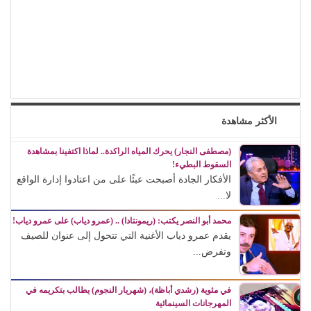
الأكثر مشاهدة
(مصطفى النجار) يحرك المياه الراكدة.. لماذا اكتفينا بمشاهدة
السقوط البطيء!
الأفكار الجادة أصبحت عبئًا على من اعتادوا إدارة الواقع
لا...
محمد أبو النصر يكتب: (ريمونتادا) .. (عمرو دياب) على عمرو دياب!
يقدم عمرو دياب الأغنية التي تتحول إلى عنوان للصيف
وتفرض...
في مئوية (رشدي أباظة)، (شهريار النجوم) يطالب بتكريمه في
المهرجانات السينمائية