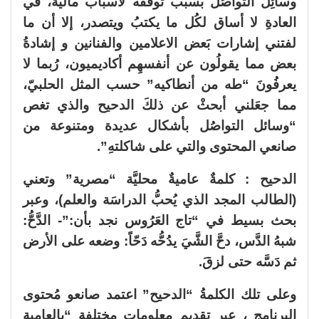
وسائِل التواصُل بسبب توقُّفه لأسباب ماليَّة، في
العادةِ لا أساق لكُل ما يكتبُ ويتصدر، إلا أن ما
لفتني إشارات بَعض الاعلامين والفنانين و إشادةُ
بعض مما يقولُون عن أنفسهِم أكاديميون، رُبما لا
يعرفُونَ “طه من أنطاكيه” حسب المثل الحلبيّ،
مما جعَلني أبحثْ عن ذلكَ الدحيح والذي تغص
“وسائل التواصُل بأشكال عديدة ومتنوعة من
صانعي المحتوى والتي على شاكلتهِ”.
الدحيح : كلمةٌ عاميةٌ محليَّة “مصرية” وتعني
(الطالب المجد الذي يُحبُّ الدراسَة والعلم)، وعبر
بحث بسيط في “تاج العَرُوس نجد بأن:”- الدَّحُّ:
شبهُ الدَّس، دحَّ الشَّيَ يدُحُّه دَحّاً: وضعه على الأرض
ثم دَسَّه حتى لزقَ.
وعلى تلك الكلمةُ “الدحيح” اعتمد صانعو مُحتوى
البرنامج ، عبر تقديم معلومات مختلفة “بالعامية