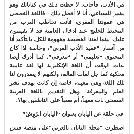
في الأدب، فأجاب: لا حظت ذلك في كتاباتك وهو
يشير للسباعي، أنا لا أفضل ذلك ، فاللغة الفصحى
هى عمودنا الفقري، فأنت تخاطب العرب من
المحيط للخليج عند ادخال العامية قد لا يفهمون
عليك، بينما لغتنا الفصيحة مفهومة للكل. بالتأكيد أنا
من أنصار “عميد الأدب العربي”، وخاصة اذا كان
المحتوى “تعليمي” أو “معرفي”، كما أدرك أيضا
بذات الوقت أن اللغة الإنكليزية لها لغة عامية
محكية كما جل لغات العالم، ولكنهم لا يصدرون لنا
تلك اللغة وهي معيبة، خاصة إن كانت بهدف نشر
العلم والمعرفة، وهل التقديم باللغة العربية
الفصحى بات معيباً، أم صعباً على الناطقين بها؟.
في حلقة عن اليابان بعنوان “اليابان الرّوِشْ”
اضطرت “مجلة اليابان بالعربي”على منصة فيس