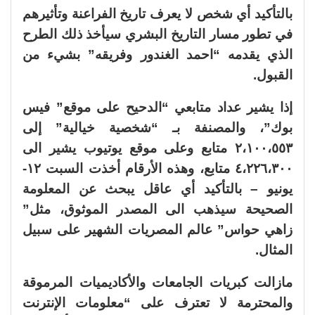
بالتأكيد أي شخص لا يعرف تاريخ الفراعنة وتأثيرهم
في تطور مسار التاريخ البشري سيأخذ ذلك الطرح
الذي يقدمه “احمد الغندور وفريقه” بشيء من
القبول.
إذا يشير عداد متابعي “الدحيح على موقع” فيس
بوك”، والمصنفة بـ “شخصية خيالية” إلى
٢،١٠٠،٥٥٣ متابع وعلى موقع يوتيوب يشير الى
٤،٢٢٦،٣٠٠ متابع، وهذه الأرقام أخذت السبت ١٢-
يونيو – بالتأكيد أي عاقل يبحث عن المعلومة
الصحيحة سيذهب الى المصدر الموثوق، مثل”
زاهي حواس” عالم المصريات الشهير على سبيل
المثال.
مازالت كبريات الجامعات والأكاديميات المرموقة
والمحترمة لا تعترف على “معلومات الإنترنت