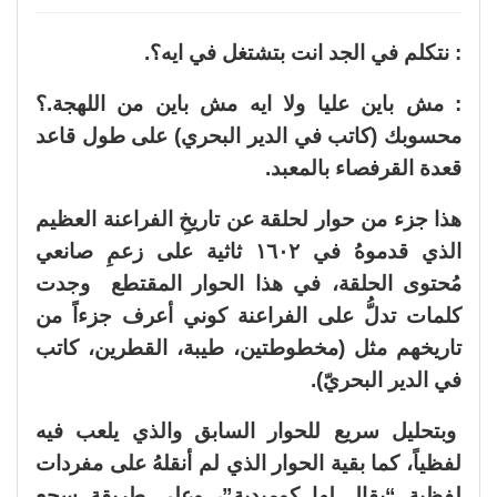
: نتكلم في الجد انت بتشتغل في ايه؟.
: مش باين عليا ولا ايه مش باين من اللهجة.؟
محسوبك (كاتب في الدير البحري) على طول قاعد
قعدة القرفصاء بالمعبد.
هذا جزء من حوار لحلقة عن تاريخِ الفراعنة العظيم
الذي قدموهُ في ١٦٠٢ ثاثية على زعمِ صانعي
مُحتوى الحلقة، في هذا الحوار المقتطع وجدت
كلمات تدلُّ على الفراعنة كوني أعرف جزءاً من
تاريخهم مثل (مخطوطتين، طيبة، القطرين، كاتب
في الدير البحريّ).
وبتحليل سريع للحوار السابق والذي يلعب فيه
لفظياً، كما بقية الحوار الذي لم أنقلهُ على مفردات
لفظية “يقال لها كوميدية”، وعلى طريقة سجع