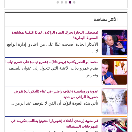
الأكثر مشاهدة
(مصطفى النجار) يحرك المياه الراكدة.. لماذا اكتفينا بمشاهدة
السقوط البطيء!
الأفكار الجادة أصبحت عبئًا على من اعتادوا إدارة الواقع
لا...
محمد أبو النصر يكتب: (ريمونتادا) .. (عمرو دياب) على عمرو دياب!
يقدم عمرو دياب الأغنية التي تتحول إلى عنوان للصيف
وتفرض...
عذوبة ورومانسية (عفاف راضي) في غناء (الذكريات) تفرض
حضورها الراقي من جديد
تأتي هذه العودة لتؤكد أن الفن لا يتوقف عند الزمن،...
في مئوية (رشدي أباظة)، (شهريار النجوم) يطالب بتكريمه في
المهرجانات السينمائية