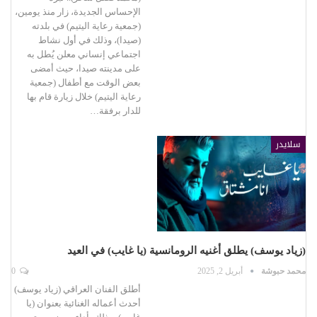
الإحساس الجديدة، زار منذ يومين،
(جمعية رعاية اليتيم) في بلدته
(صيدا)، وذلك في أول نشاط
اجتماعي إنساني معلن يُطل به
على مدينته صيدا، حيث أمضى
بعض الوقت مع أطفال (جمعية
رعاية اليتيم) خلال زيارة قام بها
للدار برفقة…
سلايدر
(زياد يوسف) يطلق أغنيه الرومانسية (يا غايب) في العيد
محمد حبوشة
أبريل 2, 2025
0
أطلق الفنان العراقي (زياد يوسف)
أحدث أعماله الغنائية بعنوان (يا