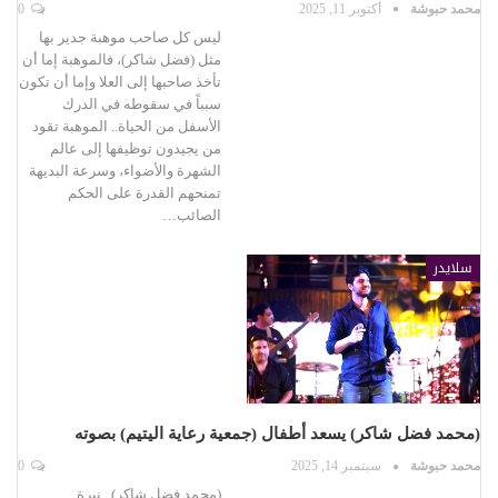
محمد حبوشة
أكتوبر 11, 2025
0
ليس كل صاحب موهبة جدير بها
مثل (فضل شاكر)، فالموهبة إما أن
تأخذ صاحبها إلى العلا وإما أن تكون
سبباً في سقوطه في الدرك
الأسفل من الحياة.. الموهبة تقود
من يجيدون توظيفها إلى عالم
الشهرة والأضواء، وسرعة البديهة
تمنحهم القدرة على الحكم
الصائب…
سلايدر
(محمد فضل شاكر) يسعد أطفال (جمعية رعاية اليتيم) بصوته
محمد حبوشة
سبتمبر 14, 2025
0
(محمد فضل شاكر).. نبرة