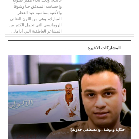
غايب)، وذلك بأداء مميز بصوته
وإحساسه المتدفق حباً وشوقاً،
والأغنية بمناسبة عيد الفطر
المبارك، وهى من اللون الغنائي
الرومانسي التي تحمل الكثير من
المشاعر العاطفية التي أداها…
المشاركات الاخيرة
حكاية ودوشة.. و(مصطفى حدوتة)!