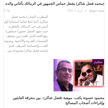
(محمد فضل شاكر) يشعل حماس الجمهور في الزمالك بأغاني والده
محمد حبوشة
أبريل 5, 2026
0
المطرب الشاب (محمد فضل
شاكر)، أحيا حفلا غنائيا استثنائيا أول
أمس في حي الزمالك بالقاهرة،
حيث شهد الحفل حضورا جماهيريا
رفع لافتة (كامل العدد) من مختلف
الجنسيات العربية والأجنبية. وبصوته
العذب وإحساسه المرهف، قدم
(محمد فضل شاكر) مجموعة من…
سلايدر
محمود حسونة يكتب: موهبة (فضل شاكر).. بين محرقة العابثين
وإغراءات أصحاب المصالح